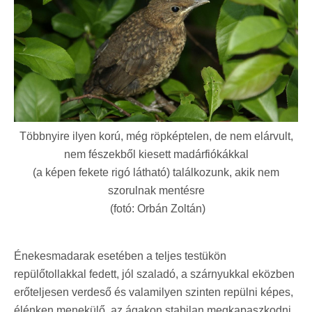
Többnyire ilyen korú, még röpképtelen, de nem elárvult,
nem fészekből kiesett madárfiókákkal
(a képen fekete rigó látható) találkozunk, akik nem
szorulnak mentésre
(fotó: Orbán Zoltán)
Énekesmadarak esetében a teljes testükön
repülőtollakkal fedett, jól szaladó, a szárnyukkal eközben
erőteljesen verdeső és valamilyen szinten repülni képes,
élénken menekülő, az ágakon stabilan megkapaszkodni