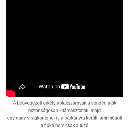
A beüvegezett erkély ablakszárnyait a vendéglátók
biztonságosan kitámasztották, majd
egy nagy virágkonténer is a párkányra került, ami mögött
a fióka nem csak a tűző