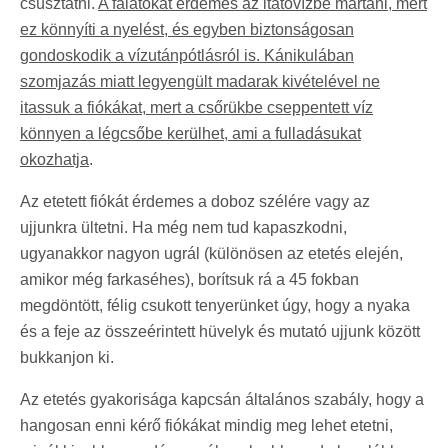
csúsztatni.
A falatokat érdemes az itatóvízbe mártani, mert
ez könnyíti a nyelést, és egyben biztonságosan
gondoskodik a vízutánpótlásról is. Kánikulában
szomjazás miatt legyengült madarak kivételével ne
itassuk a fiókákat, mert a csőrükbe cseppentett víz
könnyen a légcsőbe kerülhet, ami a fulladásukat
okozhatja
.
Az etetett fiókát érdemes a doboz szélére vagy az
ujjunkra ültetni. Ha még nem tud kapaszkodni,
ugyanakkor nagyon ugrál (különösen az etetés elején,
amikor még farkaséhes), borítsuk rá a 45 fokban
megdöntött, félig csukott tenyerünket úgy, hogy a nyaka
és a feje az összeérintett hüvelyk és mutató ujjunk között
bukkanjon ki.
Az etetés gyakorisága kapcsán általános szabály, hogy a
hangosan enni kérő fiókákat mindig meg lehet etetni,