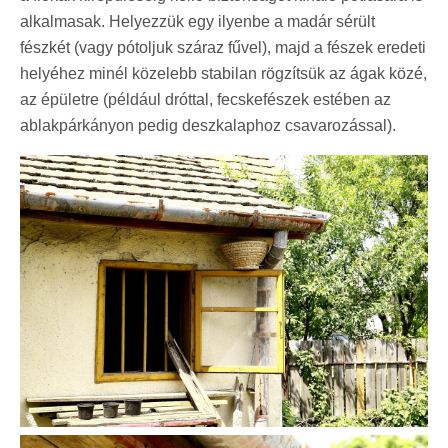
alkalmasak. Helyezzük egy ilyenbe a madár sérült
fészkét (vagy pótoljuk száraz fűvel), majd a fészek eredeti
helyéhez minél közelebb stabilan rögzítsük az ágak közé,
az épületre (például dróttal, fecskefészek estében az
ablakpárkányon pedig deszkalaphoz csavarozással).