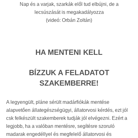
Nap és a varjak, szarkák elől tud elbújni, de a
lecsúszását is megakadályozza
(videó: Orbán Zoltán)
HA MENTENI KELL
BÍZZUK A FELADATOT
SZAKEMBERRE!
A legyengült, pláne sérült madárfiókák mentése
alapvetően állategészségügyi, állatorvosi kérdés, ezt jól
csk felkészült szakemberek tudják jól elvégezni. Ezért a
legjobb, ha a valóban mentésre, segítésre szoruló
madarak engedéllyel és megfelelő állatorvosi és