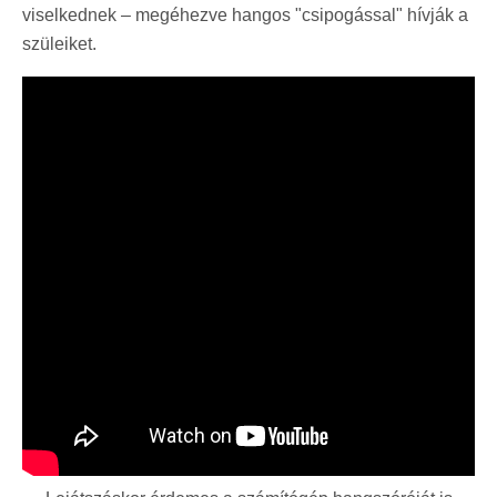
viselkednek – megéhezve hangos "csipogással" hívják a
szüleiket.