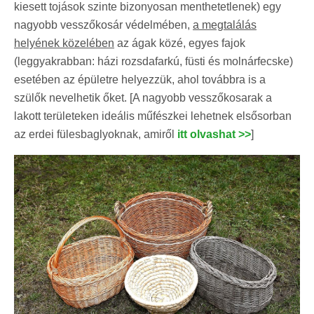
kiesett tojások szinte bizonyosan menthetetlenek) egy
nagyobb vesszőkosár védelmében,
a megtalálás
helyének közelében
az ágak közé, egyes fajok
(leggyakrabban: házi rozsdafarkú, füsti és molnárfecske)
esetében az épületre helyezzük, ahol továbbra is a
szülők nevelhetik őket. [A nagyobb vesszőkosarak a
lakott területeken ideális műfészkei lehetnek elsősorban
az erdei fülesbaglyoknak, amiről
itt olvashat >>
]