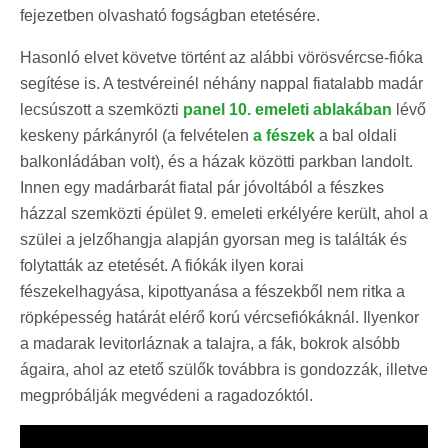
fejezetben olvasható fogságban etetésére.
Hasonló elvet követve történt az alábbi vörösvércse-fióka
segítése is. A testvéreinél néhány nappal fiatalabb madár
lecsúszott a szemközti
panel 10. emeleti ablakában
lévő
keskeny párkányról (a felvételen
a fészek
a bal oldali
balkonládában volt), és a házak közötti parkban landolt.
Innen egy madárbarát fiatal pár jóvoltából a fészkes
házzal szemközti épület 9. emeleti erkélyére került, ahol a
szülei a jelzőhangja alapján gyorsan meg is találták és
folytatták az etetését. A fiókák ilyen korai
fészekelhagyása, kipottyanása a fészekből nem ritka a
röpképesség határát elérő korú vércsefiókáknál. Ilyenkor
a madarak levitorláznak a talajra, a fák, bokrok alsóbb
ágaira, ahol az etető szülők továbbra is gondozzák, illetve
megpróbálják megvédeni a ragadozóktól.