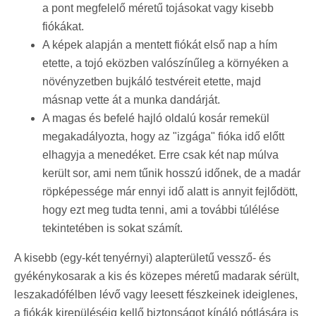
a pont megfelelő méretű tojásokat vagy kisebb
fiókákat.
A képek alapján a mentett fiókát első nap a hím
etette, a tojó eközben valószínűleg a környéken a
növényzetben bujkáló testvéreit etette, majd
másnap vette át a munka dandárját.
A magas és befelé hajló oldalú kosár remekül
megakadályozta, hogy az "izgága" fióka idő előtt
elhagyja a menedéket. Erre csak két nap múlva
került sor, ami nem tűnik hosszú időnek, de a madár
röpképessége már ennyi idő alatt is annyit fejlődött,
hogy ezt meg tudta tenni, ami a további túlélése
tekintetében is sokat számít.
A kisebb (egy-két tenyérnyi) alapterületű vessző- és
gyékénykosarak a kis és közepes méretű madarak sérült,
leszakadófélben lévő vagy leesett fészkeinek ideiglenes,
a fiókák kirepüléséig kellő biztonságot kínáló pótlására is