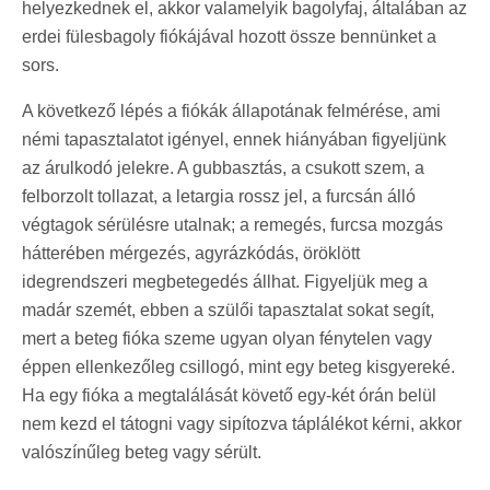
helyezkednek el, akkor valamelyik bagolyfaj, általában az
erdei fülesbagoly fiókájával hozott össze bennünket a
sors.
A következő lépés a fiókák állapotának felmérése, ami
némi tapasztalatot igényel, ennek hiányában figyeljünk
az árulkodó jelekre. A gubbasztás, a csukott szem, a
felborzolt tollazat, a letargia rossz jel, a furcsán álló
végtagok sérülésre utalnak; a remegés, furcsa mozgás
hátterében mérgezés, agyrázkódás, öröklött
idegrendszeri megbetegedés állhat. Figyeljük meg a
madár szemét, ebben a szülői tapasztalat sokat segít,
mert a beteg fióka szeme ugyan olyan fénytelen vagy
éppen ellenkezőleg csillogó, mint egy beteg kisgyereké.
Ha egy fióka a megtalálását követő egy-két órán belül
nem kezd el tátogni vagy sipítozva táplálékot kérni, akkor
valószínűleg beteg vagy sérült.