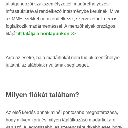
állatgondozói szakszemélyzettel, madárelhelyezési
infrastruktúrával rendelkező intézménybe kerülnek. Mivel
az MME ezekkel nem rendelkezik, szervezetünk nem is
foglalkozik madármentéssel. A menzőhelyek országos
litáját
itt találja a honlapunkon >>
Arra az esetre, ha a madárfiókát nem tudjuk mentőhelyre
juttatni, az alábbiak nyújtanak segítséget.
Milyen fiókát találtam?
Az első kérdés annak minél pontosabb meghatározása,
hogy milyen korú és milyen táplálkozású madárfiókáról
van szó. A legrosszabb, és szerencsére ritkább eset, hogy