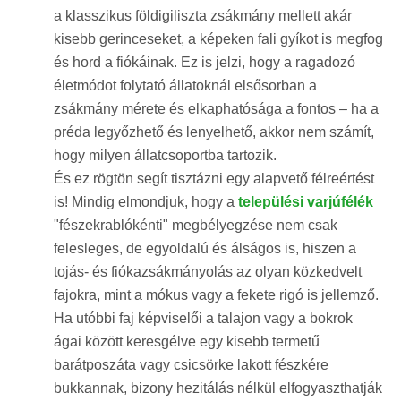
a klasszikus földigiliszta zsákmány mellett akár
kisebb gerinceseket, a képeken fali gyíkot is megfog
és hord a fiókáinak. Ez is jelzi, hogy a ragadozó
életmódot folytató állatoknál elsősorban a
zsákmány mérete és elkaphatósága a fontos – ha a
préda legyőzhető és lenyelhető, akkor nem számít,
hogy milyen állatcsoportba tartozik.
És ez rögtön segít tisztázni egy alapvető félreértést
is! Mindig elmondjuk, hogy a
települési varjúfélék
"fészekrablókénti" megbélyegzése nem csak
felesleges, de egyoldalú és álságos is, hiszen a
tojás- és fiókazsákmányolás az olyan közkedvelt
fajokra, mint a mókus vagy a fekete rigó is jellemző.
Ha utóbbi faj képviselői a talajon vagy a bokrok
ágai között keresgélve egy kisebb termetű
barátposzáta vagy csicsörke lakott fészkére
bukkannak, bizony hezitálás nélkül elfogyaszthatják