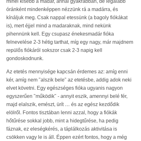
minél kisebb a madár, annál gyakrabban, de legalább
óránként mindenképpen nézzünk rá a madárra, és
kínáljuk meg. Csak nappal etessünk (a bagoly fiókákat
is), mert éjjel mind a madaraknak, mind nekünk
pihennünk kell. Egy csupasz énekesmadár fióka
felnevelése 2-3 hétig tarthat, míg egy nagy, már majdnem
repülős fiókáról sokszor csak 2-3 napig kell
gondoskodnunk.
Az etetés mennyisége kapcsán érdemes az: amíg enni
kér, amíg nem "alszik bele" az etetésbe, addig adok neki
elvet követni. Egy egészséges fióka ugyanis nagyon
egyszerűen "működik" - annyit eszik, amennyi belé fér,
majd elalszik, emészt, ürít … és az egész kezdődik
elölről. Fontos tisztában lenni azzal, hogy a fiókák
hőtűrése sokkal jobb, mint a hidegtűrése, ha pedig
fáznak, ez eleségkérés, a táplálkozás aktivitása is
csökken vagy le is áll. Éppen ezért fontos, hogy a még