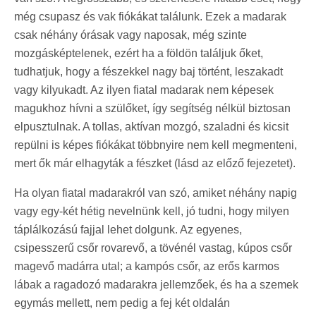
még csupasz és vak fiókákat találunk. Ezek a madarak
csak néhány órásak vagy naposak, még szinte
mozgásképtelenek, ezért ha a földön találjuk őket,
tudhatjuk, hogy a fészekkel nagy baj történt, leszakadt
vagy kilyukadt. Az ilyen fiatal madarak nem képesek
magukhoz hívni a szülőket, így segítség nélkül biztosan
elpusztulnak. A tollas, aktívan mozgó, szaladni és kicsit
repülni is képes fiókákat többnyire nem kell megmenteni,
mert ők már elhagyták a fészket (lásd az előző fejezetet).
Ha olyan fiatal madarakról van szó, amiket néhány napig
vagy egy-két hétig nevelnünk kell, jó tudni, hogy milyen
táplálkozású fajjal lehet dolgunk. Az egyenes,
csipesszerű csőr rovarevő, a tövénél vastag, kúpos csőr
magevő madárra utal; a kampós csőr, az erős karmos
lábak a ragadozó madarakra jellemzőek, és ha a szemek
egymás mellett, nem pedig a fej két oldalán