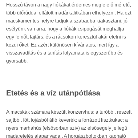
Hosszú távon a nagy fiókákat érdemes megfelelő méretű,
több ülőrúddal ellátott madárkalitkában elhelyezni. Ha ezt
macskamentes helyre tudjuk a szabadba kiakasztani, jó
esélyünk van arra, hogy a fiókák csipogását meghallja
egy felnőtt fajtárs, és a rácsokon keresztül akár etetni is
kezdi őket. Ez azért különösen kívánatos, mert így a
visszavadítás és a tanítás folyamata is egyszerűbb és
gyorsabb.
Etetés és a víz utánpótlása
A macskák számára készült konzervhús; a túróból, reszelt
sajtból, főtt tojásból álló keverék; a forrázott lisztkukac; a
nyers marhahús (elsősorban szív) az elsősegély jellegű
madáretetés alapanyagai.
A horgászboltokban kapható