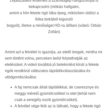
Lejátszáskor érdemes a számítógép hangszóróját is
bekapcsolni (mókás hallgatni,
amint a hím fekete rigó lába tipeg, miközben üldözi a
fióka torkából kiguruló
bogyót), illetve a minőséget HD-ra állítani (videó: Orbán
Zoltán)
Amint azt a felvétel is igazolja, az etető öregek, mintha mi
sem történt volna, perceken belül folytathatják az
etetésüket. A videó továbbá jó betekintést kínál a fekete
rigók rendkívül változatos táplálékválasztásába és
utódgondozásába:
A faj nemcsak állati táplálékkal, de cseresznye és
meggy méretű gyümölcsökkel is etet (tehát nem
csak a seregély eszik gyümölcsöket).
A felvétel vége felé az is látható, hogy a fekete rigó