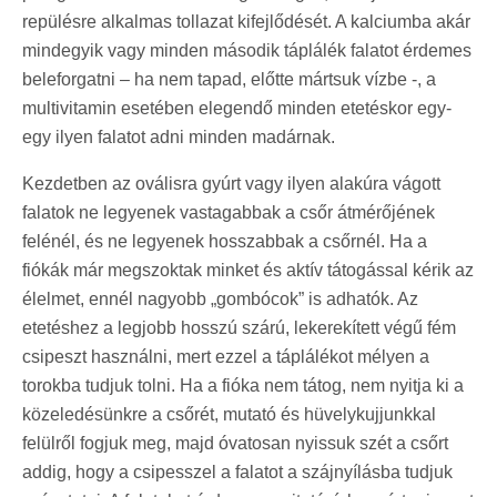
repülésre alkalmas tollazat kifejlődését. A kalciumba akár
mindegyik vagy minden második táplálék falatot érdemes
beleforgatni – ha nem tapad, előtte mártsuk vízbe -, a
multivitamin esetében elegendő minden etetéskor egy-
egy ilyen falatot adni minden madárnak.
Kezdetben az oválisra gyúrt vagy ilyen alakúra vágott
falatok ne legyenek vastagabbak a csőr átmérőjének
felénél, és ne legyenek hosszabbak a csőrnél. Ha a
fiókák már megszoktak minket és aktív tátogással kérik az
élelmet, ennél nagyobb „gombócok” is adhatók. Az
etetéshez a legjobb hosszú szárú, lekerekített végű fém
csipeszt használni, mert ezzel a táplálékot mélyen a
torokba tudjuk tolni. Ha a fióka nem tátog, nem nyitja ki a
közeledésünkre a csőrét, mutató és hüvelykujjunkkal
felülről fogjuk meg, majd óvatosan nyissuk szét a csőrt
addig, hogy a csipesszel a falatot a szájnyílásba tudjuk