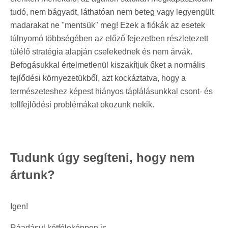
tudó, nem bágyadt, láthatóan nem beteg vagy legyengült
madarakat ne "mentsük" meg! Ezek a fiókák az esetek
túlnyomó többségében az előző fejezetben részletezett
túlélő stratégia alapján cselekednek és nem árvák.
Befogásukkal értelmetlenül kiszakítjuk őket a normális
fejlődési környezetükből, azt kockáztatva, hogy a
természeteshez képest hiányos táplálásunkkal csont- és
tollfejlődési problémákat okozunk nekik.
Tudunk úgy segíteni, hogy nem
ártunk?
Igen!
Ráadásul kétféleképpen is.