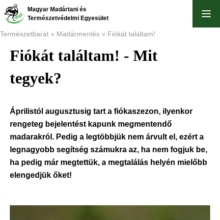
Ugrás
Magyar Madártani és
a
Természetvédelmi Egyesület
tartalomra
Természetbarát
Madármentés
Fiókát találtam!
Fiókát találtam! - Mit
Morzsa
tegyek?
Áprilistól augusztusig tart a fiókaszezon, ilyenkor
rengeteg bejelentést kapunk megmentendő
madarakról. Pedig a legtöbbjük nem árvult el, ezért a
legnagyobb segítség számukra az, ha nem fogjuk be,
ha pedig már megtettük, a megtalálás helyén mielőbb
elengedjük őket!