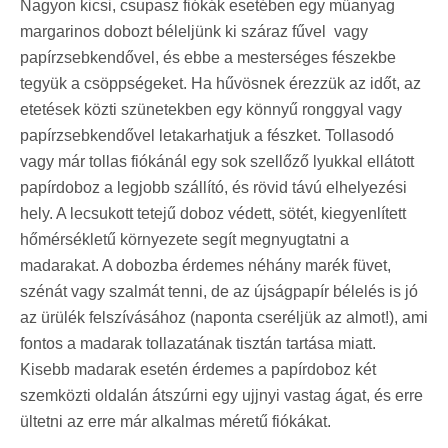
Nagyon kicsi, csupasz fiókák esetében egy műanyag
margarinos dobozt béleljünk ki száraz fűvel vagy
papírzsebkendővel, és ebbe a mesterséges fészekbe
tegyük a csöppségeket. Ha hűvösnek érezzük az időt, az
etetések közti szünetekben egy könnyű ronggyal vagy
papírzsebkendővel letakarhatjuk a fészket. Tollasodó
vagy már tollas fiókánál egy sok szellőző lyukkal ellátott
papírdoboz a legjobb szállító, és rövid távú elhelyezési
hely. A lecsukott tetejű doboz védett, sötét, kiegyenlített
hőmérsékletű környezete segít megnyugtatni a
madarakat. A dobozba érdemes néhány marék füvet,
szénát vagy szalmát tenni, de az újságpapír bélelés is jó
az ürülék felszívásához (naponta cseréljük az almot!), ami
fontos a madarak tollazatának tisztán tartása miatt.
Kisebb madarak esetén érdemes a papírdoboz két
szemközti oldalán átszúrni egy ujjnyi vastag ágat, és erre
ültetni az erre már alkalmas méretű fiókákat.