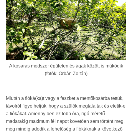
A kosaras módszer épületen és ágak között is működik
(fotók: Orbán Zoltán)
Miután a fióká(ka)t vagy a fészket a mentőkosárba tettük,
távolról figyelhetjük, hogy a szülők megtalálták és etetik-e
a fiókákat. Amennyiben ez több óra, rigó méretű
madarakig maximum fél napot követően sem történt meg,
még mindig adódik a lehetőség a fiókáknak a következő