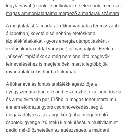
légylárvával (csonti, csontkukac) ne etessünk, mert ezek
magas ammóniatartalma mérgező a madarak számára
!
A megtalálást (a madarak ekkor vannak a legrosszabb
állapotban) követő első néhány etetéskor a
táplálékfalatkákat - gyors energia utánpótlásként -
szőlőcukorba (oldat vagy por) is márthatjuk. Ezek a
„húsevő” táplálékok a még nem önellátó magevők
felneveléséhez is megfelelőek, mert a legtöbbjük
rovartáplálékot is hord a fiókáinak.
A fiókanevelés fontos táplálékkiegészítője a
gyógyszertárakban olcsón beszerezhető kalcium-foszfát
és a multivitamin por. Előbbi a magas fehérjetartalmú
élelem előidézte gyors csontnövekedést segíti,
megakadályozza az angolkór (puha, meggörbülő
csontok, gyenge ízületek) kialakulását, a multivitamint
pedig nélkülözhetetlen az egészséges, a majdani