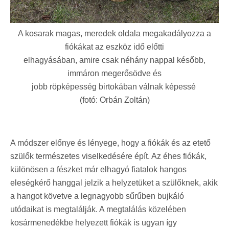
A kosarak magas, meredek oldala megakadályozza a
fiókákat az eszköz idő előtti
elhagyásában, amire csak néhány nappal később,
immáron megerősödve és
jobb röpképesség birtokában válnak képessé
(fotó: Orbán Zoltán)
A módszer előnye és lényege, hogy a fiókák és az etető
szülők természetes viselkedésére épít. Az éhes fiókák,
különösen a fészket már elhagyó fiatalok hangos
eleségkérő hanggal jelzik a helyzetüket a szülőknek, akik
a hangot követve a legnagyobb sűrűben bujkáló
utódaikat is megtalálják. A megtalálás közelében
kosármenedékbe helyezett fiókák is ugyan így