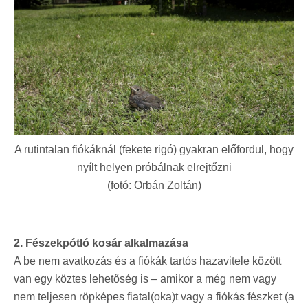
A rutintalan fiókáknál (fekete rigó) gyakran előfordul, hogy
nyílt helyen próbálnak elrejtőzni
(fotó: Orbán Zoltán)
2. Fészekpótló kosár alkalmazása
A be nem avatkozás és a fiókák tartós hazavitele között
van egy köztes lehetőség is – amikor a még nem vagy
nem teljesen röpképes fiatal(oka)t vagy a fiókás fészket (a