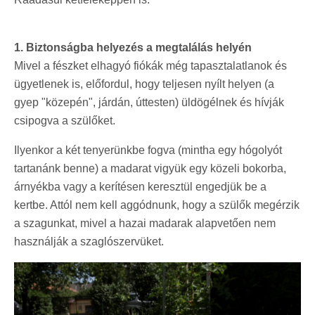
1. Biztonságba helyezés a megtalálás helyén
Mivel a fészket elhagyó fiókák még tapasztalatlanok és
ügyetlenek is, előfordul, hogy teljesen nyílt helyen (a
gyep "közepén", járdán, úttesten) üldögélnek és hívják
csipogva a szülőket.
Ilyenkor a két tenyerünkbe fogva (mintha egy hógolyót
tartanánk benne) a madarat vigyük egy közeli bokorba,
árnyékba vagy a kerítésen keresztül engedjük be a
kertbe. Attól nem kell aggódnunk, hogy a szülők megérzik
a szagunkat, mivel a hazai madarak alapvetően nem
használják a szaglószervüket.