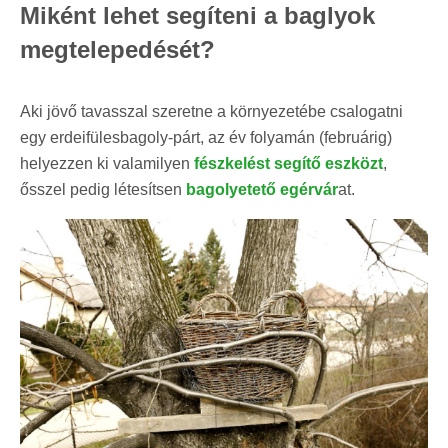
Miként lehet segíteni a baglyok
megtelepedését?
Aki jövő tavasszal szeretne a környezetébe csalogatni
egy erdeifülesbagoly-párt, az év folyamán (februárig)
helyezzen ki valamilyen
fészkelést segítő eszközt
,
ősszel pedig létesítsen
bagolyetető egérvár
at.