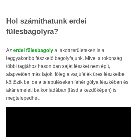
Hol számíthatunk erdei
fülesbagolyra?
Az
erdei fülesbagoly
a lakott területeken is a
leggyakoribb fészkelő bagolyfajunk. Mivel a rokonság
többi tagjához hasonlóan saját fészket nem épít,
alapvetően más fajok, főleg a varjúfélék üres fészkeibe
költözik be, de a településeken fehér gólya fészkében és
akár emeleti balkonládában (lásd a kezdőképen) is
megtelepedhet.