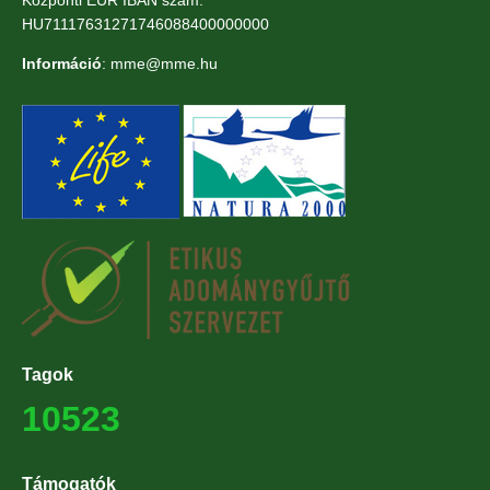
Központi EUR IBAN szám:
HU71117631271746088400000000
Információ
: mme@mme.hu
Tagok
10523
Támogatók