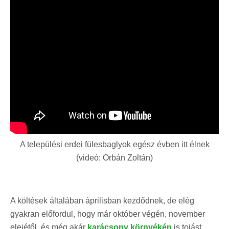
A települési erdei fülesbaglyok egész évben itt élnek
(videó: Orbán Zoltán)
A költések általában áprilisban kezdődnek, de elég
gyakran előfordul, hogy már október végén, november
elejétől, és még akár
karácsony környékén
is tojást