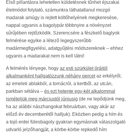
Első pillantásra lehetetlen küldetésnek tűnhet éjszakai
életmódot folytató, számunkra láthatatlanul mozgó
madarak amúgy is rejtett költőhelyének megkeresése,
nappal ugyanis a bagolypár többnyire a növényzet
sűrűjében rejtőzködik. Szerencsére a fészkelő baglyok
felmérése egyike a létező legegyszerűbb
madármegfigyelési, adatgyűjtési módszereknek – ehhez
ugyanis a madarakat nem is kell látni!
A felmérés lényege, hogy
az esti szürkület óráitól
alkalmanként hallgatózzunk néhány percet
az erkélyről,
az emeleti ablakból, a tornácról, a kertből, az utcán,
parkban sétálva –
és ezt hetente egy-két alkalommal
ismételjük meg márciustól júniusig
(de ne lepődjünk meg,
ha az alábbi nászhangokat februárban, vagy akár az
előző év decemberétől halljuk). Eközben pedig a hím és
a tojó erdei fülesbagoly gyakran egymásnak válaszolgató
udvarló jelzőhangját, a körbe-körbe repkedő hím