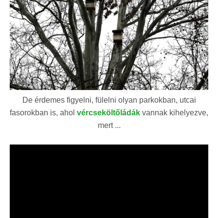
De érdemes figyelni, fülelni olyan parkokban, utcai
fasorokban is, ahol
vércseköltőládák
vannak kihelyezve,
mert ...