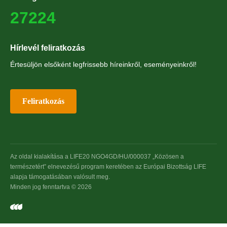
27224
Hírlevél feliratkozás
Értesüljön elsőként legfrissebb híreinkről, eseményeinkről!
Feliratkozás
Az oldal kialakítása a LIFE20 NGO4GD/HU/000037 „Közösen a
természetért” elnevezésű program keretében az Európai Bizottság LIFE
alapja támogatásában valósult meg.
Minden jog fenntartva © 2026