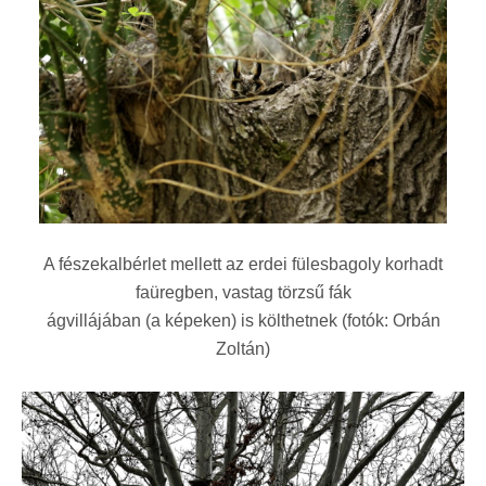
A fészekalbérlet mellett az erdei fülesbagoly korhadt
faüregben, vastag törzsű fák
ágvillájában (a képeken) is költhetnek (fotók: Orbán
Zoltán)