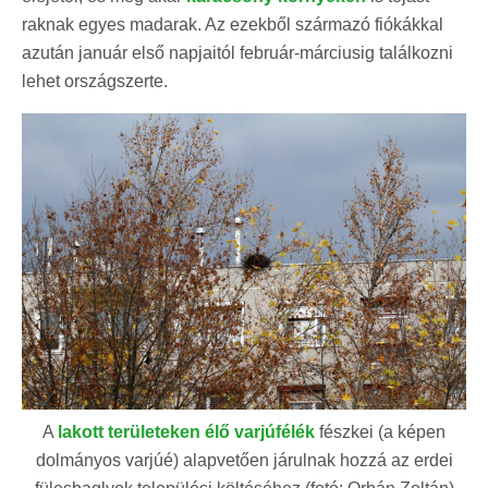
raknak egyes madarak. Az ezekből származó fiókákkal
azután január első napjaitól február-márciusig találkozni
lehet országszerte.
A
lakott területeken élő varjúfélék
fészkei (a képen
dolmányos varjúé) alapvetően járulnak hozzá az erdei