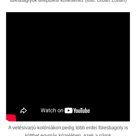
fülesbaglyok települési költéséhez (fotó: Orbán Zoltán)
A vetésivarjú-kolóniákon pedig több erdei fülesbagoly is
költhet egymás közelében, ezek a párok