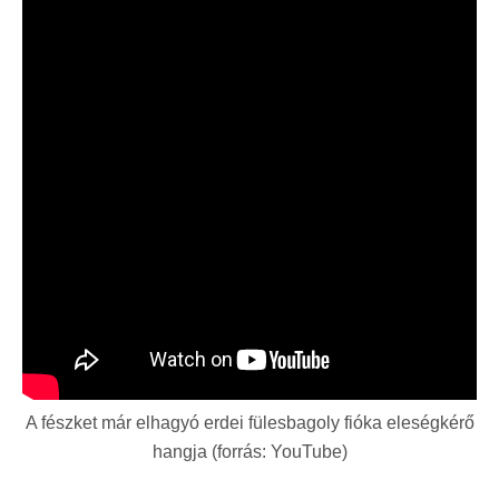
A fészket már elhagyó erdei fülesbagoly fióka eleségkérő
hangja (forrás: YouTube)