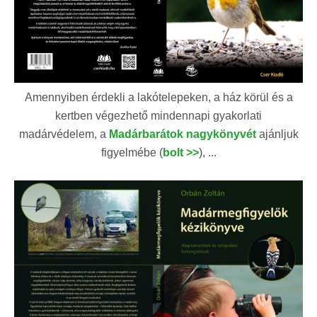
Amennyiben érdekli a lakótelepeken, a ház körül és a
kertben végezhető mindennapi gyakorlati
madárvédelem, a
Madárbarátok nagykönyvét
ajánljuk
figyelmébe (
bolt >>
), ...