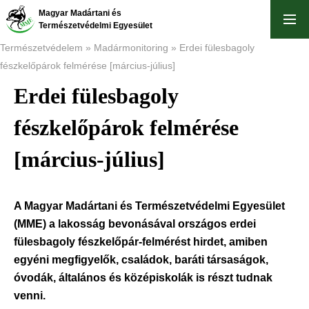
Ugrás
Magyar Madártani és
a
Természetvédelmi Egyesület
tartalomra
Természetvédelem
Madármonitoring
Erdei fülesbagoly
fészkelőpárok felmérése [március-július]
Morzsa
Erdei fülesbagoly
fészkelőpárok felmérése
[március-július]
A Magyar Madártani és Természetvédelmi Egyesület
(MME) a lakosság bevonásával országos erdei
fülesbagoly fészkelőpár-felmérést hirdet, amiben
egyéni megfigyelők, családok, baráti társaságok,
óvodák, általános és középiskolák is részt tudnak
venni.