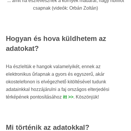
... amit ha észrevesznek a környék madarai, nagy ribilliót
csapnak (videók: Orbán Zoltán)
Hogyan és hova küldhetem az
adatokat?
Ha észleltük e hangok valamelyikét, ennek az
elektronikus űrlapnak a gyors és egyszerű, akár
okostelefonon is elvégezhető kitöltésével tudunk
adatainkkal hozzájárulni a faj országos elterjedési
térképének pontosításához
itt >>
. Köszönjük!
Mi történik az adatokkal?