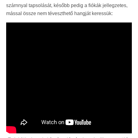
szárnnyal tapsolását, később pedig a fiókák jellegzetes,
mással össze nem téveszthető hangját keressük: