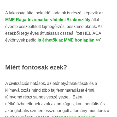
A lakosság által beküldött adatok is részét képezik az
MME Ragadozómadár-védelmi Szakosztály
által
évente összeállított fajmegőrzési beszámolóknak. Az
ezekből (egy éves átfutással) összeállított HELIACA
évkönyvek pedig
itt érhetők az MME honlapján >>
]
Miért fontosak ezek?
A civilizációs hatások, az élőhelyátalakítások és a
klímaváltozás mind több faj fennmaradását érinti,
túlnyomó részt sajnos veszélyezteti. Ezért
nélkülözhetetlenek azok az országos, kontinentális és
akár globális szinten összehangolt állomány-monitorozó