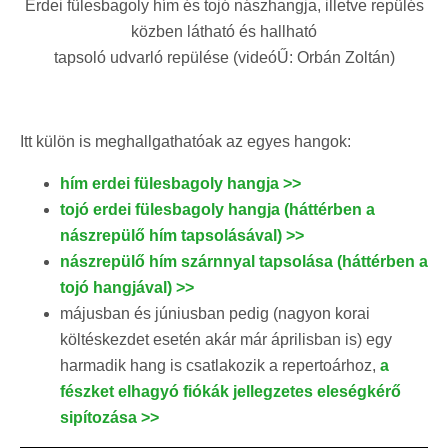
Erdei fülesbagoly hím és tojó nászhangja, illetve repülés
közben látható és hallható
tapsoló udvarló repülése (videóŰ: Orbán Zoltán)
Itt külön is meghallgathatóak az egyes hangok:
hím erdei fülesbagoly hangja >>
tojó erdei fülesbagoly hangja
(háttérben a
nászrepülő hím tapsolásával)
>>
nászrepülő hím szárnnyal tapsolása
(háttérben a
tojó hangjával)
>>
májusban és júniusban pedig (nagyon korai
költéskezdet esetén akár már áprilisban is) egy
harmadik hang is csatlakozik a repertoárhoz,
a
fészket elhagyó fiókák jellegzetes eleségkérő
sipítozása >>