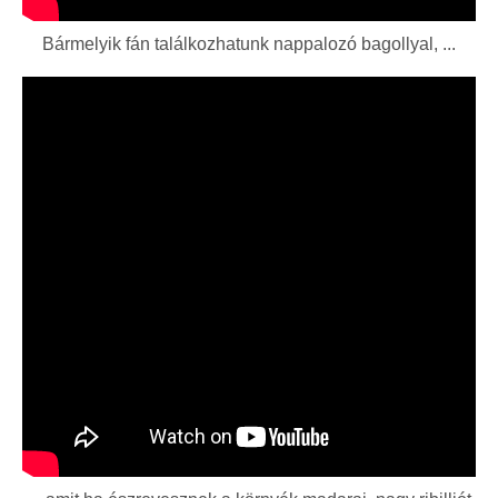
Bármelyik fán találkozhatunk nappalozó bagollyal, ...