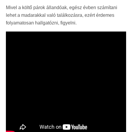
Mivel a költő párok állandóak, egész évben számítani
lehet a madarakkal való találkozásra, ezért érdemes
folyamatosan hallgatózni, figyelni.