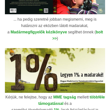
... ha pedig szeretné jobban megismerni, meg is
határozni az eközben látott madarakat,
a
Madármegfigyelők kézikönyve
segíthet önnek (
bolt
>>
)
Kérjük, ne felejtse, hogy az
MME tagság
mellett
többféle
támogatással
és a
személyi jövedelemadó
1%
-ának felajánlásával is