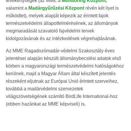
tevékenységek (az MME a
Monitoring Központ
,
valamint a
Madárgyűrűzési Központ
révén két ilyet is
működtet), melyek alapját képezik az érintett fajok
természetvédelmi állapotfelmérésének, az állományok
megmaradását szavatoló fajvédelmi tervek
kidolgozásának és az intézkedések végrehajtásának.
Az MME Ragadozómadár-védelmi Szakosztály éves
jelentései alapján készült állománybecslési adatok első
körben a magyarországi természetvédelmi hatóságokhoz
kerülnek, majd a Magyar Állam által készített jelentés
részeként eljutnak az Európai Unió érintett szerveihez,
továbbá a madárvédelmi szervezetek
világszövetségének számító BirdLife International-hoz
(ebben hazánkat az MME képviseli) is.