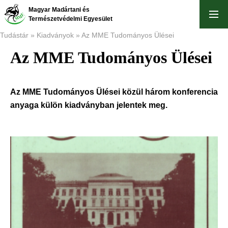
Ugrás
Magyar Madártani és
a
Természetvédelmi Egyesület
tartalomra
Tudástár
Kiadványok
Az MME Tudományos Ülései
Az MME Tudományos Ülései
Morzsa
Az MME Tudományos Ülései közül három konferencia
anyaga külön kiadványban jelentek meg.