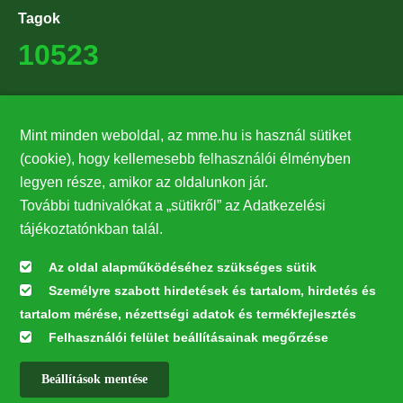
Tagok
10523
Támogatók
Mint minden weboldal, az mme.hu is használ sütiket
27224
(cookie), hogy kellemesebb felhasználói élményben
legyen része, amikor az oldalunkon jár.
Hírlevél feliratkozás
További tudnivalókat a „sütikről” az Adatkezelési
Értesüljön elsőként legfrissebb híreinkről, eseményeinkről!
tájékoztatónkban talál.
Az oldal alapműködéséhez szükséges sütik
Személyre szabott hirdetések és tartalom, hirdetés és
Feliratkozás
tartalom mérése, nézettségi adatok és termékfejlesztés
Felhasználói felület beállításainak megőrzése
Beállítások mentése
Az oldal kialakítása a LIFE20 NGO4GD/HU/000037 „Közösen a