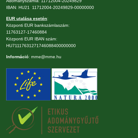
Adományszámla: 11712004-20249829
IBAN: HU21 11712004-20249829-00000000
EUR utalása esetén
:
Központi EUR bankszámlaszám:
11763127-17460884
Központi EUR IBAN szám:
HU71117631271746088400000000
Információ
: mme@mme.hu