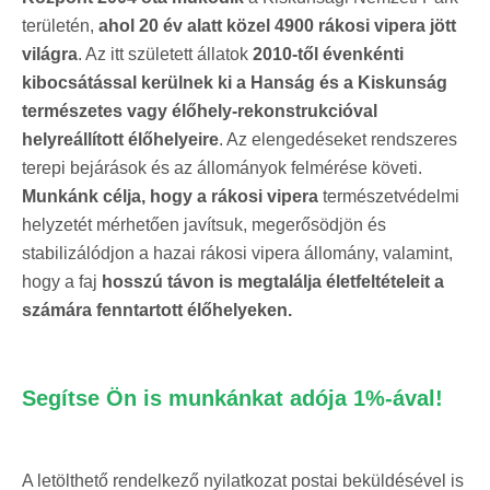
területén,
ahol 20 év alatt közel 4900 rákosi vipera jött
világra
. Az itt született állatok
2010-től évenkénti
kibocsátással kerülnek ki a Hanság és a Kiskunság
természetes vagy élőhely-rekonstrukcióval
helyreállított élőhelyeire
. Az elengedéseket rendszeres
terepi bejárások és az állományok felmérése követi.
Munkánk célja, hogy a rákosi vipera
természetvédelmi
helyzetét mérhetően javítsuk, megerősödjön és
stabilizálódjon a hazai rákosi vipera állomány, valamint,
hogy a faj
hosszú távon is megtalálja életfeltételeit a
számára fenntartott élőhelyeken.
Segítse Ön is munkánkat adója 1%-ával!
A letölthető rendelkező nyilatkozat postai beküldésével is