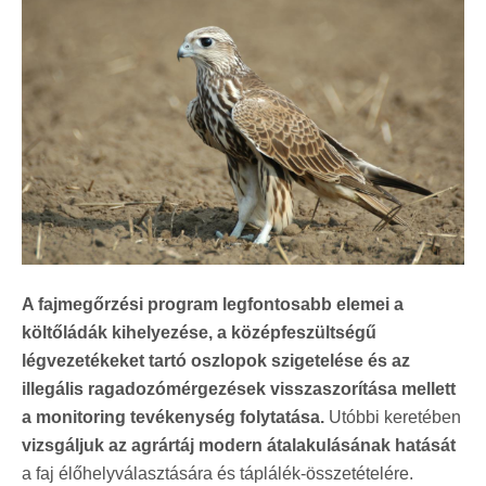
A fajmegőrzési program legfontosabb elemei a
költőládák kihelyezése, a középfeszültségű
légvezetékeket tartó oszlopok szigetelése és az
illegális ragadozómérgezések visszaszorítása mellett
a monitoring tevékenység folytatása.
Utóbbi keretében
vizsgáljuk az agrártáj modern átalakulásának hatását
a faj élőhelyválasztására és táplálék-összetételére.