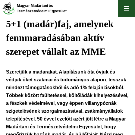
Ugrás
Magyar Madártani és
a
Természetvédelmi Egyesület
tartalomra
5+1 (madár)faj, amelynek
fennmaradásában aktív
szerepet vállalt az MME
Szeretjük a madarakat. Alapításunk óta óvjuk és
védjük őket szakmai és tudományos alapon, tesszük
mindezt támogatásokból és adó 1% felajánlásokból.
Többek között faültetéssel, költőládák kihelyezésével,
a fészkek védelmével, vagy éppen villanypóznák
szigetelésének szorgalmazásával, zsákmányállatok
telepítésével. 50 évvel ezelőtt azért jött létre a Magyar
Madártani és Természetvédelmi Egyesület, hogy
megőrizzük hazánk madár- és hüllőfajait. Nézd meg