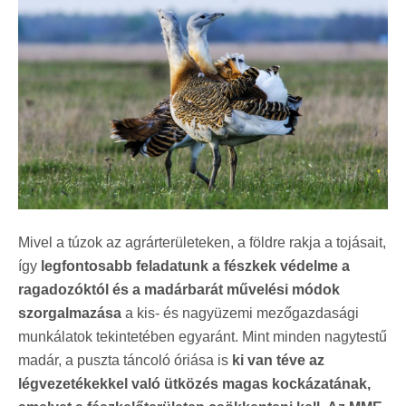
Mivel a túzok az agrárterületeken, a földre rakja a tojásait,
így
legfontosabb feladatunk a fészkek védelme a
ragadozóktól és a madárbarát művelési módok
szorgalmazása
a kis- és nagyüzemi mezőgazdasági
munkálatok tekintetében egyaránt. Mint minden nagytestű
madár, a puszta táncoló óriása is
ki van téve az
légvezetékekkel való ütközés magas kockázatának,