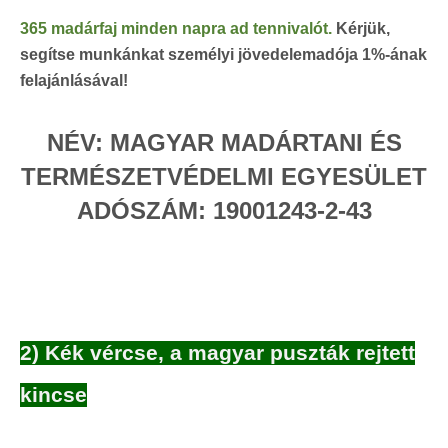
365 madárfaj minden napra ad tennivalót.
Kérjük,
segítse munkánkat személyi jövedelemadója 1%-ának
felajánlásával!
NÉV:
MAGYAR MADÁRTANI ÉS
TERMÉSZETVÉDELMI EGYESÜLET
ADÓSZÁM:
19001243-2-43
2) Kék vércse, a magyar puszták rejtett
kincse