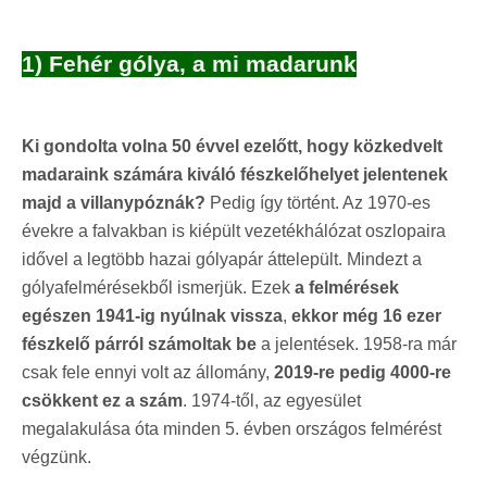
1) Fehér gólya, a mi madarunk
Ki gondolta volna 50 évvel ezelőtt, hogy közkedvelt
madaraink számára kiváló fészkelőhelyet jelentenek
majd a villanypóznák?
Pedig így történt. Az 1970-es
évekre a falvakban is kiépült vezetékhálózat oszlopaira
idővel a legtöbb hazai gólyapár áttelepült. Mindezt a
gólyafelmérésekből ismerjük. Ezek
a felmérések
egészen 1941-ig nyúlnak vissza
,
ekkor még 16 ezer
fészkelő párról számoltak be
a jelentések. 1958-ra már
csak fele ennyi volt az állomány,
2019-re pedig 4000-re
csökkent ez a szám
. 1974-től, az egyesület
megalakulása óta minden 5. évben országos felmérést
végzünk.