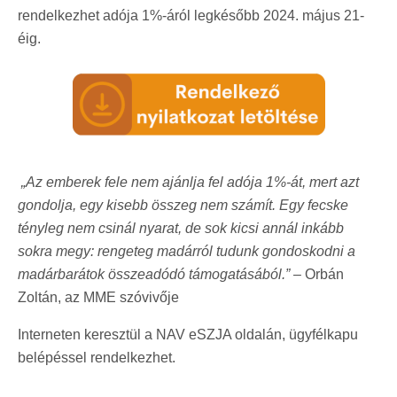
rendelkezhet adója 1%-áról legkésőbb 2024. május 21-
éig
.
„Az emberek fele nem ajánlja fel adója 1%-át, mert azt
gondolja, egy kisebb összeg nem számít. Egy fecske
tényleg nem csinál nyarat, de sok kicsi annál inkább
sokra megy: rengeteg madárról tudunk gondoskodni a
madárbarátok összeadódó támogatásából.” –
Orbán
Zoltán, az MME szóvivője
Interneten keresztül a NAV eSZJA oldalán, ügyfélkapu
belépéssel rendelkezhet.