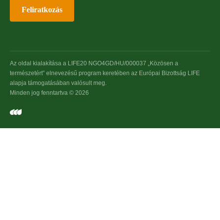
Feliratkozás
Az oldal kialakítása a LIFE20 NGO4GD/HU/000037 „Közösen a
természetért” elnevezésű program keretében az Európai Bizottság LIFE
alapja támogatásában valósult meg.
Minden jog fenntartva © 2026