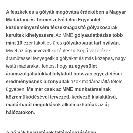
A fészkek és a gólyák megóvása érdekében a Magyar
Madártani és Természetvédelmi Egyesület
kezdeményezésére fészekmagasító gólyakosarak
kerültek kihelyezésre.
Az MME
gólyaadatbázisa több
mint 10 ezer
lakott és üres
gólyakosarat tart nyilván
.
Mivel az úgynevezett középfeszültségű vezetékek
áramütéssel fenyegetik a gólyákat és más közepes, nagy
testű madarakat, fontos, hogy
az egyesület
áramszolgáltatókkal folytatott hosszas egyeztetései
eredményesnek bizonyultak
azok madárbaráttá tétele
ügyében.
Ma már csak az MME munkatársainak
közreműködésével tervezett, kedvező kialakítású,
madárbarát megoldások alkalmazhatóak az új
hálózatokon
.
A gólyák helyzetének feltérképezésében