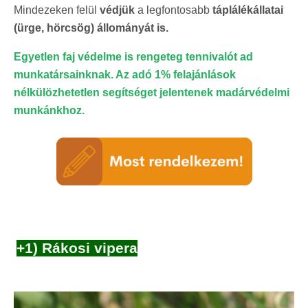
Mindezeken felül
védjük
a legfontosabb
táplálékállatai
(ürge, hörcsög) állományát is.
Egyetlen faj védelme is rengeteg tennivalót ad
munkatársainknak. Az adó 1% felajánlások
nélkülözhetetlen segítséget jelentenek madárvédelmi
munkánkhoz.
+1) Rákosi vipera