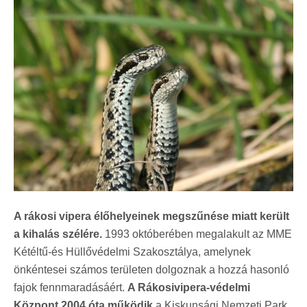
A rákosi vipera élőhelyeinek megszűnése miatt került
a kihalás szélére.
1993 októberében megalakult az MME
Kétéltű-és Hüllővédelmi Szakosztálya, amelynek
önkéntesei számos területen dolgoznak a hozzá hasonló
fajok fennmaradásáért.
A Rákosivipera-védelmi
Központ 2004 óta működik
a Kiskunsági Nemzeti Park