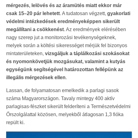
mérgezés, lelövés és az áramütés miatt ekkor már
csak 15–20 pár lehetett
. A tudatosan végzett,
gyakorlati
védelmi intézkedések eredményeképpen sikerült
megállítani a csökkenést
. Az eredmények elérésében
nagy szerep jut a monitorozási tevékenységeknek,
melyek során a költési sikerességet mérjük fel bizonyos
mintaterületeken,
vizsgáljuk a táplálkozási szokásokat
és nyomonkövetjük mozgásukat, valamint a kutyás
egységünk segítségével határozottan fellépünk az
illegális mérgezések ellen
.
Lassan, de folyamatosan emelkedik a parlagi sasok
száma Magyarországon. Tavaly mintegy 400 aktív
parlagisas-fészket sikerült felderíteni a Természetvédelmi
Őrszolgálattal közösen, melyekből átlagosan 1,3 fióka
repült ki.