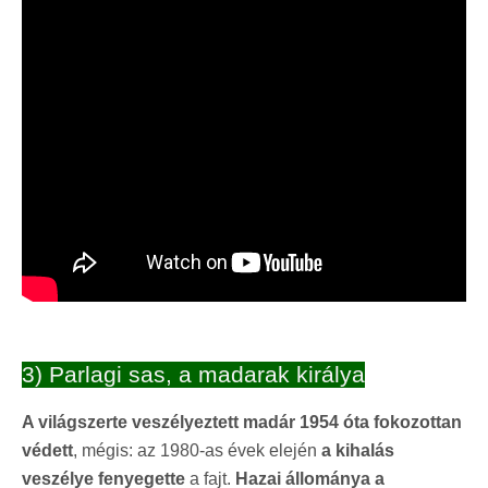
3) Parlagi sas, a madarak királya
A világszerte veszélyeztett madár 1954 óta fokozottan
védett
, mégis: az 1980-as évek elején
a kihalás
veszélye fenyegette
a fajt.
Hazai állománya a