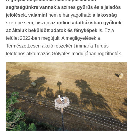
segítségünkre vannak a színes gyűrűs és a jeladós
jelölések, valamint
nem elhanyagolható
a lakosság
szerepe sem, hiszen
az online adatbázisban gyűlnek
az általuk beküldött adatok és fényképek
is. Ez a
felület 2022-ben megújult. A megfigyelések a
TermészetLesen akció részeként immár a Turdus
telefonos alkalmazás Gólyales moduljában rögzíthetők.