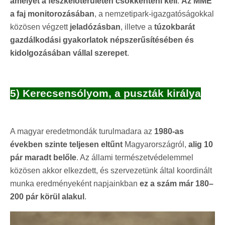
amelyet a fészkelőterületen csökkenteni kell
.
Az MME
a faj monitorozásában
, a nemzetipark-igazgatóságokkal
közösen végzett
jeladózásban
, illetve a
túzokbarát
gazdálkodási gyakorlatok népszerűsítésében és
kidolgozásában vállal szerepet
.
5) Kerecsensólyom, a puszták királya
A magyar eredetmondák turulmadara az
1980-as
években szinte teljesen eltűnt
Magyarországról,
alig 10
pár maradt belőle
. Az állami természetvédelemmel
közösen akkor elkezdett, és szervezetünk által koordinált
munka eredményeként napjainkban
ez a szám már 180–
200 pár körül alakul
.