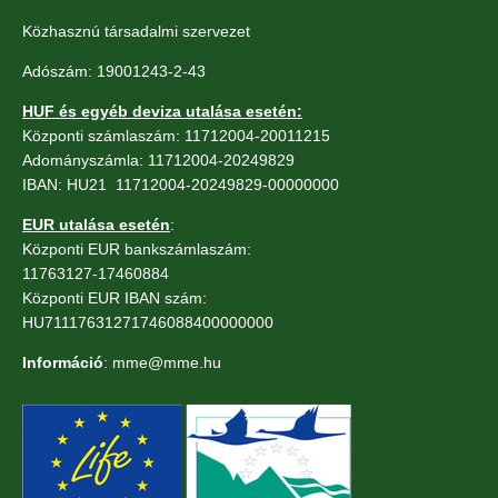
Közhasznú társadalmi szervezet
Adószám: 19001243-2-43
HUF és egyéb deviza utalása esetén:
Központi számlaszám: 11712004-20011215
Adományszámla: 11712004-20249829
IBAN: HU21 11712004-20249829-00000000
EUR utalása esetén
:
Központi EUR bankszámlaszám:
11763127-17460884
Központi EUR IBAN szám:
HU71117631271746088400000000
Információ
: mme@mme.hu