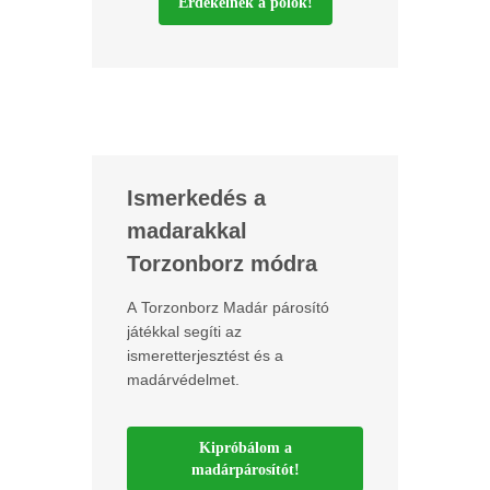
Érdekelnek a pólók!
Ismerkedés a
madarakkal
Torzonborz módra
A Torzonborz Madár párosító
játékkal segíti az
ismeretterjesztést és a
madárvédelmet.
Kipróbálom a
madárpárosítót!