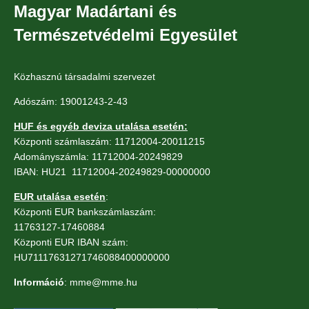
Magyar Madártani és
Természetvédelmi Egyesület
Közhasznú társadalmi szervezet
Adószám: 19001243-2-43
HUF és egyéb deviza utalása esetén:
Központi számlaszám: 11712004-20011215
Adományszámla: 11712004-20249829
IBAN: HU21 11712004-20249829-00000000
EUR utalása esetén
:
Központi EUR bankszámlaszám:
11763127-17460884
Központi EUR IBAN szám:
HU71117631271746088400000000
Információ
: mme@mme.hu