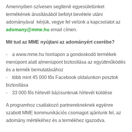
Amennyiben szívesen segítené egyesületünket
termékének árusításából befolyt bevétele utáni
adományával kérjük, vegye fel velünk a kapcsolatot az
adomany@mme.hu
email címen.
Mit tud az MME nyújtani az adományért cserébe?
- a www.mme.hu honlapon a gondoskodó termékek
menüpont alatt almenüpont biztosítása az együttműködés
és a termék bemutatásához
- több mint 45 000 fős Facebook oldalunkon posztok
biztosítása
- 33 000 fős hírlevél bázisunknak hírlevél küldése
A programhoz csatlakozó partnerekneknek egyénre
szabott MME kommunikációs csomagot ajánlunk fel, az
adomány mértékéhez és a termékhez igazodva.