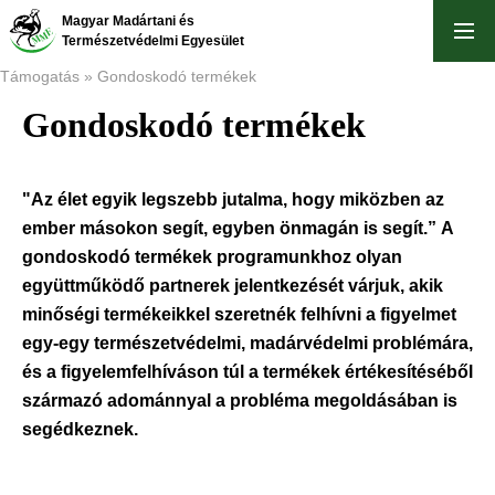
Ugrás
Magyar Madártani és
a
Természetvédelmi Egyesület
tartalomra
Támogatás
Gondoskodó termékek
Gondoskodó termékek
Morzsa
"Az élet egyik legszebb jutalma, hogy miközben az
ember másokon segít, egyben önmagán is segít.” A
gondoskodó termékek programunkhoz olyan
együttműködő partnerek jelentkezését várjuk, akik
minőségi termékeikkel szeretnék felhívni a figyelmet
egy-egy természetvédelmi, madárvédelmi problémára,
és a figyelemfelhíváson túl a termékek értékesítéséből
származó adománnyal a probléma megoldásában is
segédkeznek.