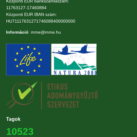
Központi EUR bankszámlaszám:
11763127-17460884
Központi EUR IBAN szám:
HU71117631271746088400000000
Információ
: mme@mme.hu
Tagok
10523