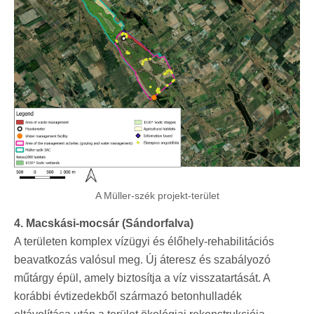
A Müller-szék projekt-terület
4. Macskási-mocsár (Sándorfalva)
A területen komplex vízügyi és élőhely-rehabilitációs
beavatkozás valósul meg. Új áteresz és szabályozó
műtárgy épül, amely biztosítja a víz visszatartását. A
korábbi évtizedekből származó betonhulladék