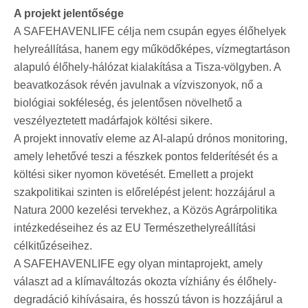
A projekt jelentősége
A SAFEHAVENLIFE célja nem csupán egyes élőhelyek
helyreállítása, hanem egy működőképes, vízmegtartáson
alapuló élőhely-hálózat kialakítása a Tisza-völgyben. A
beavatkozások révén javulnak a vízviszonyok, nő a
biológiai sokféleség, és jelentősen növelhető a
veszélyeztetett madárfajok költési sikere.
A projekt innovatív eleme az AI-alapú drónos monitoring,
amely lehetővé teszi a fészkek pontos felderítését és a
költési siker nyomon követését. Emellett a projekt
szakpolitikai szinten is előrelépést jelent: hozzájárul a
Natura 2000 kezelési tervekhez, a Közös Agrárpolitika
intézkedéseihez és az EU Természethelyreállítási
célkitűzéseihez.
A SAFEHAVENLIFE egy olyan mintaprojekt, amely
választ ad a klímaváltozás okozta vízhiány és élőhely-
degradáció kihívásaira, és hosszú távon is hozzájárul a