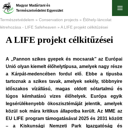
Ugrás
Magyar Madártani és
a
Természetvédelmi Egyesület
tartalomra
Természetvédelem
Conservation projects
Élőhely-láncolat
létrehozása - LIFE Safeheaven
A LIFE projekt célkitűzései
Morzsa
A LIFE projekt célkitűzései
A „Pannon szikes gyepek és mocsarak” az Európai
Unió olyan kiemelt élőhelytípusa, amelyek nagy része
a Kárpát-medencében fordul elő. Ebbe a típusba
tartoznak a szikes tavak, amelyek sekély, többnyire
időszakos vízállású, magas oldott sótartalmú és
lúgos kémhatású vizes élőhelyek. Európa egyik
legsérülékenyebb ökoszisztémáját jelentik, amelyek
közül sok mára kritikus állapotba került. Az MME az
EU LIFE program támogatásával 2025 és 2031 között
– a Kiskunsági Nemzeti Park Igazgatóság és