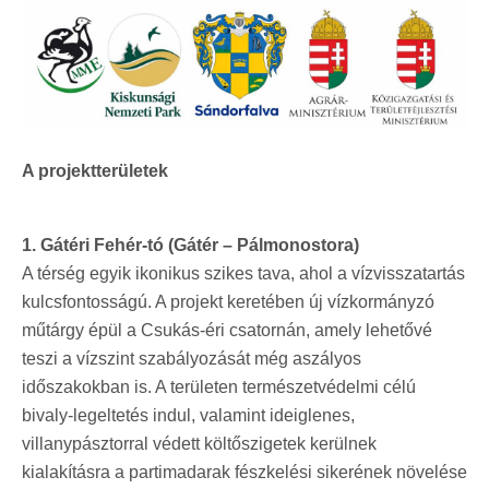
A projektterületek
1. Gátéri Fehér-tó (Gátér – Pálmonostora)
A térség egyik ikonikus szikes tava, ahol a vízvisszatartás
kulcsfontosságú. A projekt keretében új vízkormányzó
műtárgy épül a Csukás-éri csatornán, amely lehetővé
teszi a vízszint szabályozását még aszályos
időszakokban is. A területen természetvédelmi célú
bivaly-legeltetés indul, valamint ideiglenes,
villanypásztorral védett költőszigetek kerülnek
kialakításra a partimadarak fészkelési sikerének növelése