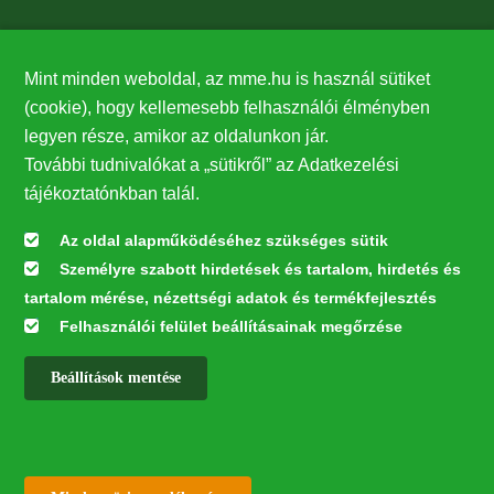
Támogatók
Mint minden weboldal, az mme.hu is használ sütiket
27224
(cookie), hogy kellemesebb felhasználói élményben
legyen része, amikor az oldalunkon jár.
Hírlevél feliratkozás
További tudnivalókat a „sütikről” az Adatkezelési
Értesüljön elsőként legfrissebb híreinkről, eseményeinkről!
tájékoztatónkban talál.
Az oldal alapműködéséhez szükséges sütik
Személyre szabott hirdetések és tartalom, hirdetés és
Feliratkozás
tartalom mérése, nézettségi adatok és termékfejlesztés
Felhasználói felület beállításainak megőrzése
Beállítások mentése
Az oldal kialakítása a LIFE20 NGO4GD/HU/000037 „Közösen a
természetért” elnevezésű program keretében az Európai Bizottság LIFE
alapja támogatásában valósult meg.
✕
Minden jog fenntartva © 2026