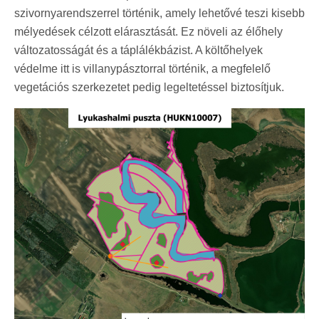
szivornyarendszerrel történik, amely lehetővé teszi kisebb
mélyedések célzott elárasztását. Ez növeli az élőhely
változatosságát és a táplálékbázist. A költőhelyek
védelme itt is villanypásztorral történik, a megfelelő
vegetációs szerkezetet pedig legeltetéssel biztosítjuk.