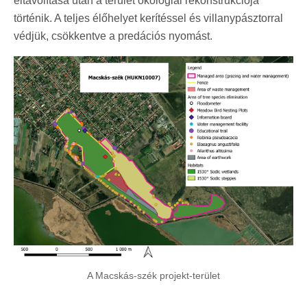
eltávolítása után a terület ökológiai rekonstrukciója
történik. A teljes élőhelyet kerítéssel és villanypásztorral
védjük, csökkentve a predációs nyomást.
A Macskás-szék projekt-terület