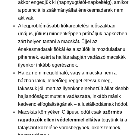
akkor engedjük ki (napnyugtától-napkeltéig), amikor
a potenciális zsákmányállat énekesmadarak nem
aktívak.
A legproblémásabb fiókareptetési időszakban
(május, július) mindenképpen próbáljuk napközben
zárt helyen tartani a macskát. Éjjel az
énekesmadarak fiókái és a szülők is mozdulatlanul
pihennek, ezért a hallás alapján vadászó macskák
ilyenkor inkább egerésznek.
Ha ez nem megoldható, vagy a macska nem a
házban lakik, lehetőleg reggel etessük meg,
lakassuk jól, mert az ilyenkor elnehezült állat kisebb
hajlandóságot mutat a vadászatra, inkább másik
kedvenc elfoglaltságának – a lustálkodásnak hódol.
Macskás környéken C típusú odút csak
szőrmés
ragadozók elleni védelemmel ellátva
tegyünk ki a
talajszint közelébe vörösbegynek, ökörszemnek,