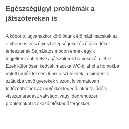
Egészségügyi problémák a
játszótereken is
A kóborló, ugyanakkor körülöttünk élő házi macskák az
emberre is veszélyes betegségeket és élősködőket
terjesztenek.Sajnálatos módon ennek egyik
legjellemzőbb helye a játszóterek homokozója lehet.
Ezek különösen kedvelt macska WC-k, ahol a homokba
rejtett ürülék fel sem tűnik a szülőknek, a mindent a
szájukba vevő gyerekek viszont folyamatosan
fertőződhetnek az ürülékkel terjedő, akár fejlődési
visszamaradást, vakságot vagy idegrendszeri
problémákat is okozó élősködő férgekkel.