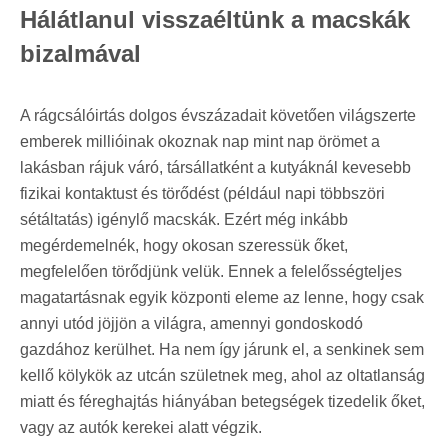
Hálátlanul visszaéltünk a macskák
bizalmával
A rágcsálóirtás dolgos évszázadait követően világszerte
emberek millióinak okoznak nap mint nap örömet a
lakásban rájuk váró, társállatként a kutyáknál kevesebb
fizikai kontaktust és törődést (például napi többszöri
sétáltatás) igénylő macskák. Ezért még inkább
megérdemelnék, hogy okosan szeressük őket,
megfelelően törődjünk velük. Ennek a felelősségteljes
magatartásnak egyik központi eleme az lenne, hogy csak
annyi utód jöjjön a világra, amennyi gondoskodó
gazdához kerülhet. Ha nem így járunk el, a senkinek sem
kellő kölykök az utcán születnek meg, ahol az oltatlanság
miatt és féreghajtás hiányában betegségek tizedelik őket,
vagy az autók kerekei alatt végzik.