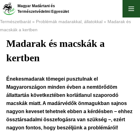
Ugrás
Magyar Madártani és
a
Természetvédelmi Egyesület
tartalomra
Természetbarát
Problémák madarakkal, állatokkal
Madarak és
macskák a kertben
Morzsa
Madarak és macskák a
kertben
Énekesmadarak tömegei pusztulnak el
Magyarországon minden évben a nemtörődöm
állattartás következtében korlátlanul szaporodó
macskák miatt. A madárvédők önmagukban sajnos
nagyon keveset tehetnek ebben a kérdésben − ehhez
össztársadalmi összefogásra van szükség −, ezért
nagyon fontos, hogy beszéljünk a problémáról!