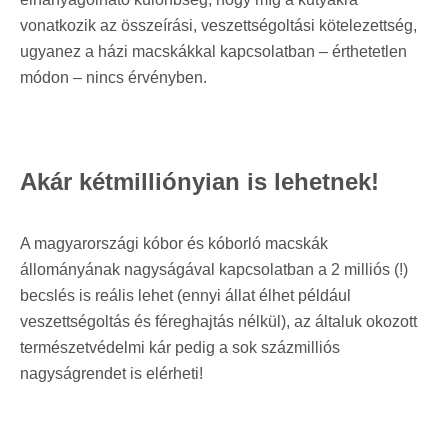
vonatkozik az összeírási, veszettségoltási kötelezettség,
ugyanez a házi macskákkal kapcsolatban – érthetetlen
módon – nincs érvényben.
Akár kétmilliónyian is lehetnek!
A magyarországi kóbor és kóborló macskák
állományának nagyságával kapcsolatban a 2 milliós (!)
becslés is reális lehet (ennyi állat élhet például
veszettségoltás és féreghajtás nélkül), az általuk okozott
természetvédelmi kár pedig a sok százmilliós
nagyságrendet is elérheti!