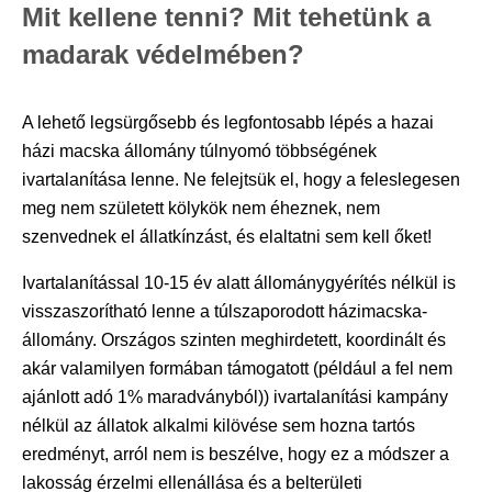
Mit kellene tenni? Mit tehetünk a
madarak védelmében?
A lehető legsürgősebb és legfontosabb lépés a hazai
házi macska állomány túlnyomó többségének
ivartalanítása lenne. Ne felejtsük el, hogy a feleslegesen
meg nem született kölykök nem éheznek, nem
szenvednek el állatkínzást, és elaltatni sem kell őket!
Ivartalanítással 10-15 év alatt állománygyérítés nélkül is
visszaszorítható lenne a túlszaporodott házimacska-
állomány. Országos szinten meghirdetett, koordinált és
akár valamilyen formában támogatott (például a fel nem
ajánlott adó 1% maradványból)) ivartalanítási kampány
nélkül az állatok alkalmi kilövése sem hozna tartós
eredményt, arról nem is beszélve, hogy ez a módszer a
lakosság érzelmi ellenállása és a belterületi