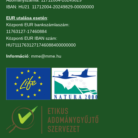
Adományszámla: 11712004-20249829
IBAN: HU21 11712004-20249829-00000000
EUR utalása esetén
:
Központi EUR bankszámlaszám:
11763127-17460884
Központi EUR IBAN szám:
HU71117631271746088400000000
Információ
: mme@mme.hu