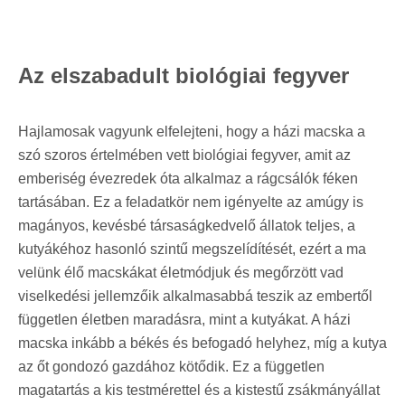
Az elszabadult biológiai fegyver
Hajlamosak vagyunk elfelejteni, hogy a házi macska a
szó szoros értelmében vett biológiai fegyver, amit az
emberiség évezredek óta alkalmaz a rágcsálók féken
tartásában. Ez a feladatkör nem igényelte az amúgy is
magányos, kevésbé társaságkedvelő állatok teljes, a
kutyákéhoz hasonló szintű megszelídítését, ezért a ma
velünk élő macskákat életmódjuk és megőrzött vad
viselkedési jellemzőik alkalmasabbá teszik az embertől
független életben maradásra, mint a kutyákat. A házi
macska inkább a békés és befogadó helyhez, míg a kutya
az őt gondozó gazdához kötődik. Ez a független
magatartás a kis testmérettel és a kistestű zsákmányállat