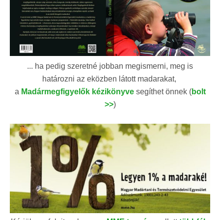
... ha pedig szeretné jobban megismerni, meg is
határozni az eközben látott madarakat,
a
Madármegfigyelők kézikönyve
segíthet önnek (
bolt
>>
)