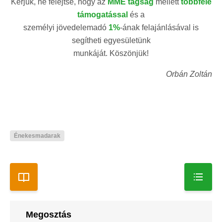
Kérjük, ne felejtse, hogy az
MME tagság
mellett
többféle
támogatással
és a
személyi jövedelemadó
1%
-ának felajánlásával is
segítheti egyesületünk
munkáját. Köszönjük!
Orbán Zoltán
Énekesmadarak
Megosztás