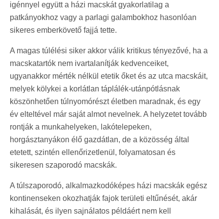
igénnyel együtt a házi macskát gyakorlatilag a
patkányokhoz vagy a parlagi galambokhoz hasonlóan
sikeres emberkövető fajjá tette.
A magas túlélési siker akkor válik kritikus tényezővé, ha a
macskatartók nem ivartalanítják kedvenceiket,
ugyanakkor mérték nélkül etetik őket és az utca macskáit,
melyek kölykei a korlátlan táplálék-utánpótlásnak
köszönhetően túlnyomórészt életben maradnak, és egy
év elteltével már saját almot nevelnek. A helyzetet tovább
rontják a munkahelyeken, lakótelepeken,
horgásztanyákon élő gazdátlan, de a közösség által
etetett, szintén ellenőrizetlenül, folyamatosan és
sikeresen szaporodó macskák.
A túlszaporodó, alkalmazkodóképes házi macskák egész
kontinenseken okozhatják fajok területi eltűnését, akár
kihalását, és ilyen sajnálatos példáért nem kell