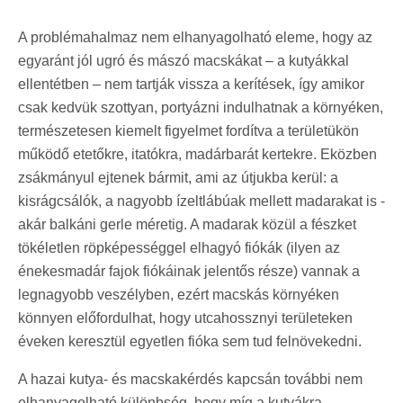
A problémahalmaz nem elhanyagolható eleme, hogy az
egyaránt jól ugró és mászó macskákat – a kutyákkal
ellentétben – nem tartják vissza a kerítések, így amikor
csak kedvük szottyan, portyázni indulhatnak a környéken,
természetesen kiemelt figyelmet fordítva a területükön
működő etetőkre, itatókra, madárbarát kertekre. Eközben
zsákmányul ejtenek bármit, ami az útjukba kerül: a
kisrágcsálók, a nagyobb ízeltlábúak mellett madarakat is -
akár balkáni gerle méretig. A madarak közül a fészket
tökéletlen röpképességgel elhagyó fiókák (ilyen az
énekesmadár fajok fiókáinak jelentős része) vannak a
legnagyobb veszélyben, ezért macskás környéken
könnyen előfordulhat, hogy utcahossznyi területeken
éveken keresztül egyetlen fióka sem tud felnövekedni.
A hazai kutya- és macskakérdés kapcsán további nem
elhanyagolható különbség, hogy míg a kutyákra