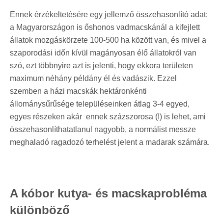
Ennek érzékeltetésére egy jellemző összehasonlító adat:
a Magyarországon is őshonos vadmacskánál a kifejlett
állatok mozgáskörzete 100-500 ha között van, és mivel a
szaporodási időn kívül magányosan élő állatokról van
szó, ezt többnyire azt is jelenti, hogy ekkora területen
maximum néhány példány él és vadászik. Ezzel
szemben a házi macskák hektáronkénti
állománysűrűsége településeinken átlag 3-4 egyed,
egyes részeken akár ennek százszorosa (!) is lehet, ami
összehasonlíthatatlanul nagyobb, a normálist messze
meghaladó ragadozó terhelést jelent a madarak számára.
A kóbor kutya- és macskaprobléma
különböző