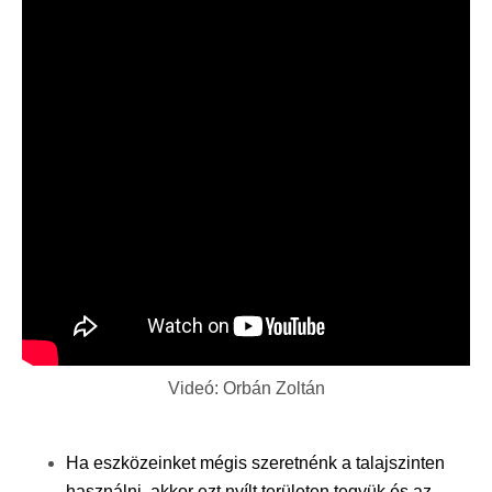
Videó: Orbán Zoltán
Ha eszközeinket mégis szeretnénk a talajszinten
használni, akkor ezt nyílt területen tegyük és az