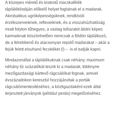
A közepes méretű és kistestű macskafélék
tápláléklistáján előkelő helyet foglalnak el a madarak.
Akrobatikus ugróképességüknek, rendkívüli
érzékszerveiknek, reflexeiknek, és a visszahúzhatóság
miatt folyton tűhegyes, a vastag tollazatot átütni képes
karmaiknak köszönhetően nemcsak a földön táplálkozó,
de a felrebbenő és alacsonyan repülő madarakat – akár a
fejük felett elsuhanó fecskéket (!) – is el tudják kapni.
Mindazonáltal a táplálékuknak csak néhány, maximum
néhány tíz százalékát teszik ki a madarak, többnyire
mezőgazdasági kártevő rágcsálókat fognak, amivel
évszázadokon keresztül hozzájárultak a porták
rágcsálómentesítéséhez, a köztigazdaként ezek által
terjesztett járványok (például pestis) megelőzéséhez.