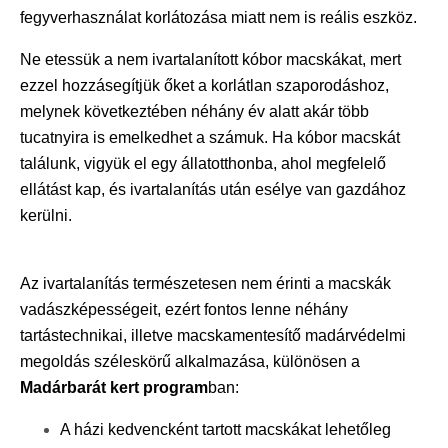
fegyverhasználat korlátozása miatt nem is reális eszköz.
Ne etessük a nem ivartalanított kóbor macskákat, mert
ezzel hozzásegítjük őket a korlátlan szaporodáshoz,
melynek következtében néhány év alatt akár több
tucatnyira is emelkedhet a számuk. Ha kóbor macskát
találunk, vigyük el egy állatotthonba, ahol megfelelő
ellátást kap, és ivartalanítás után esélye van gazdához
kerülni.
Az ivartalanítás természetesen nem érinti a macskák
vadászképességeit, ezért fontos lenne néhány
tartástechnikai, illetve macskamentesítő madárvédelmi
megoldás széleskörű alkalmazása, különösen a
Madárbarát kert program
ban:
A házi kedvencként tartott macskákat lehetőleg