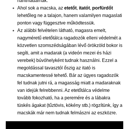
hantmadárnak.
Ahol sok a macska, az
etetőt
,
itatót
,
porfürdőt
lehetőleg ne a talajon, hanem valamilyen magaslati
ponton vagy függesztve működtessük.
Az alábbi felvételen látható, magasra emelt,
nagyméretű etetőtálca ragadozók elleni védelmét a
közvetlen szomszédságában lévő örökzöld bokor is
segíti, amit a madarak (a videón mezei és házi
verebek) búvóhelyként tudnak használni. Ezzel a
megoldással tavasztól őszig az itató is
macskamentessé tehető. Bár az ügyes ragadozók
fel tudnak jutni rá, a magasság miatt a madaraknak
van idejük felrebbenni. Az etetőtálca védelme
tovább fokozható, ha a peremére és a lábakra
tüskés ágakat (tűztövis, kökény stb.) rögzítünk, így a
macskák már nem tudnak felmászni az eszközre.