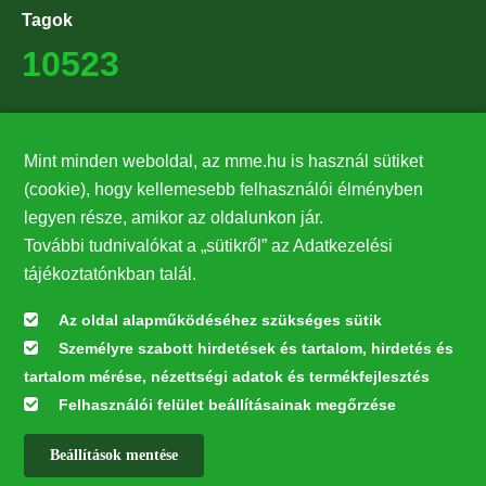
Tagok
10523
Támogatók
Mint minden weboldal, az mme.hu is használ sütiket
27224
(cookie), hogy kellemesebb felhasználói élményben
legyen része, amikor az oldalunkon jár.
Hírlevél feliratkozás
További tudnivalókat a „sütikről” az Adatkezelési
Értesüljön elsőként legfrissebb híreinkről, eseményeinkről!
tájékoztatónkban talál.
Az oldal alapműködéséhez szükséges sütik
Személyre szabott hirdetések és tartalom, hirdetés és
Feliratkozás
tartalom mérése, nézettségi adatok és termékfejlesztés
Felhasználói felület beállításainak megőrzése
Beállítások mentése
Az oldal kialakítása a LIFE20 NGO4GD/HU/000037 „Közösen a