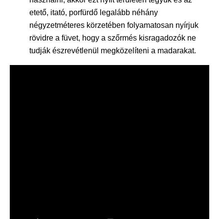
etető, itató, porfürdő legalább néhány
négyzetméteres körzetében folyamatosan nyírjuk
rövidre a füvet, hogy a szőrmés kisragadozók ne
tudják észrevétlenül megközelíteni a madarakat.