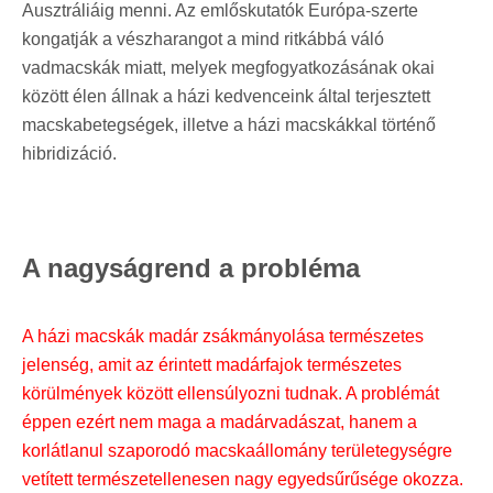
Ausztráliáig menni. Az emlőskutatók Európa-szerte
kongatják a vészharangot a mind ritkábbá váló
vadmacskák miatt, melyek megfogyatkozásának okai
között élen állnak a házi kedvenceink által terjesztett
macskabetegségek, illetve a házi macskákkal történő
hibridizáció.
A nagyságrend a probléma
A házi macskák madár zsákmányolása természetes
jelenség, amit az érintett madárfajok természetes
körülmények között ellensúlyozni tudnak. A problémát
éppen ezért nem maga a madárvadászat, hanem a
korlátlanul szaporodó macskaállomány területegységre
vetített természetellenesen nagy egyedsűrűsége okozza.