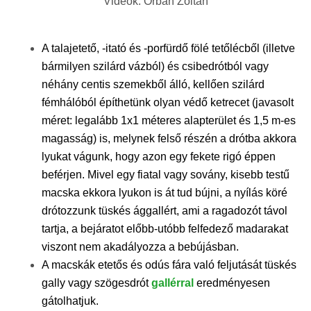
Videók: Orbán Zoltán
A talajetető, -itató és -porfürdő fölé tetőlécből (illetve
bármilyen szilárd vázból) és csibedrótból vagy
néhány centis szemekből álló, kellően szilárd
fémhálóból építhetünk olyan védő ketrecet (javasolt
méret: legalább 1x1 méteres alapterület és 1,5 m-es
magasság) is, melynek felső részén a drótba akkora
lyukat vágunk, hogy azon egy fekete rigó éppen
beférjen. Mivel egy fiatal vagy sovány, kisebb testű
macska ekkora lyukon is át tud bújni, a nyílás köré
drótozzunk tüskés ággallért, ami a ragadozót távol
tartja, a bejáratot előbb-utóbb felfedező madarakat
viszont nem akadályozza a bebújásban.
A macskák etetős és odús fára való feljutását tüskés
gally vagy szögesdrót
gallérral
eredményesen
gátolhatjuk.