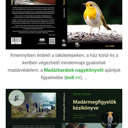
Amennyiben érdekli a lakótelepeken, a ház körül és a
kertben végezhető mindennapi gyakorlati
madárvédelem, a
Madárbarátok nagykönyvét
ajánljuk
figyelmébe (
bolt >>
), ...