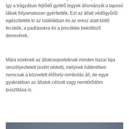
így a trágyában fejlődő gyötrő legyek állományát a taposó
lábak folyamatosan gyérítették. Ezt az állati védőgyűrűt
egészítették ki az istállókban és az eresz alatt költő
fecskék, a padlásokra és a pincékbe beköltöző
denevérek.
Mára ezeknek az állatcsoportoknak minden hazai faja
veszélyeztetett (ezért védett), melynek hátterében
nemcsak a közvetett élőhely-rombolás áll, de egye
gyakrabban az állatok célzott vagy nemtörődöm
pusztítása is.