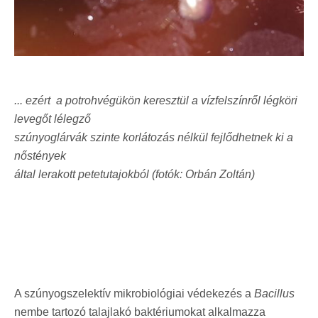
... ezért
a potrohvégükön keresztül a vízfelszínről légköri
levegőt lélegző
szúnyoglárvák szinte korlátozás nélkül fejlődhetnek ki a
nőstények
által lerakott petetutajokból (fotók: Orbán Zoltán)
A szúnyogszelektív mikrobiológiai védekezés a
Bacillus
nembe tartozó talajlakó baktériumokat alkalmazza