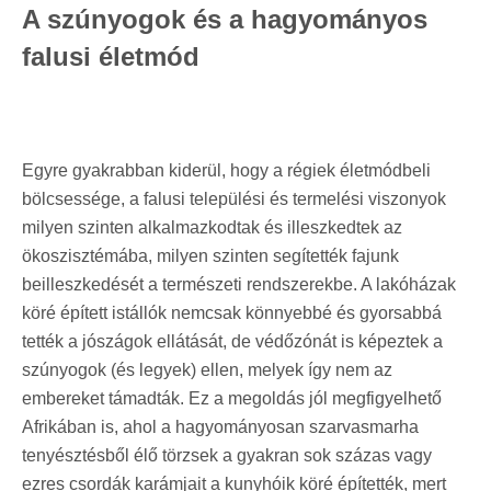
A szúnyogok és a hagyományos
falusi életmód
Egyre gyakrabban kiderül, hogy a régiek életmódbeli
bölcsessége, a falusi települési és termelési viszonyok
milyen szinten alkalmazkodtak és illeszkedtek az
ökoszisztémába, milyen szinten segítették fajunk
beilleszkedését a természeti rendszerekbe. A lakóházak
köré épített istállók nemcsak könnyebbé és gyorsabbá
tették a jószágok ellátását, de védőzónát is képeztek a
szúnyogok (és legyek) ellen, melyek így nem az
embereket támadták. Ez a megoldás jól megfigyelhető
Afrikában is, ahol a hagyományosan szarvasmarha
tenyésztésből élő törzsek a gyakran sok százas vagy
ezres csordák karámjait a kunyhóik köré építették, mert