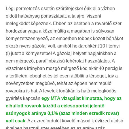
Légi permetezés esetén szórófejekkel érik el a vízben
oldott hatóanyag porlasztását, a talajról viszont
melegködöt képeznek. Ebben az esetben a rovarölő szer
hordozóanyaga a közelmúltig a magában is súlyosan
környezetszennyező, az emberben többek között bőrrákot
okozó nyers gázolaj volt, amiből hektáronként 10 liternyi
(!) jutott a környezetbe! A gázolaj helyett napjainkban a
nem mérgező, paraffinbázisú fehérolaj használatos. A
vízszintes irányban mozgó mérgező köd akár 40 percig is
a területen lebeghet és teljesen átöblíti a térséget, így a
növényzetben megbúvó, tehát az éppen nem repülő
rovarokra is hat. A levelek fonákán is ható melegködös
gyérítés kapcsán
egy MTA vizsgálat kimutatta, hogy az
elhullott rovarok között a célcsoportot jelentő
szúnyogok aránya 0,1% (azaz minden ezredik rovar)
volt csak
! Az ezredfordulót követő második évtized utolsó
éveiben használ szer esetében ez az arány száz