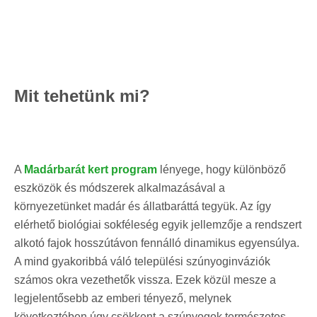
Mit tehetünk mi?
A
Madárbarát kert program
lényege, hogy különböző
eszközök és módszerek alkalmazásával a
környezetünket madár és állatbaráttá tegyük. Az így
elérhető biológiai sokféleség egyik jellemzője a rendszert
alkotó fajok hosszútávon fennálló dinamikus egyensúlya.
A mind gyakoribbá váló települési szúnyoginváziók
számos okra vezethetők vissza. Ezek közül mesze a
legjelentősebb az emberi tényező, melynek
következtében úgy csökkent a szúnyogok természetes