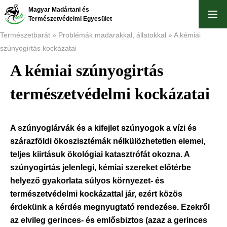
Ugrás
Magyar Madártani és
a
Természetvédelmi Egyesület
tartalomra
Természetbarát
Problémák madarakkal, állatokkal
A kémiai
szúnyogirtás kockázatai
Morzsa
A kémiai szúnyogirtás
természetvédelmi kockázatai
A szúnyoglárvák és a kifejlet szúnyogok a vízi és
szárazföldi ökoszisztémák nélkülözhetetlen elemei,
teljes kiirtásuk ökológiai katasztrófát okozna. A
szúnyogirtás jelenlegi, kémiai szereket előtérbe
helyező gyakorlata súlyos környezet- és
természetvédelmi kockázattal jár, ezért közös
érdekünk a kérdés megnyugtató rendezése. Ezekről
az elvileg gerinces- és emlősbiztos (azaz a gerinces