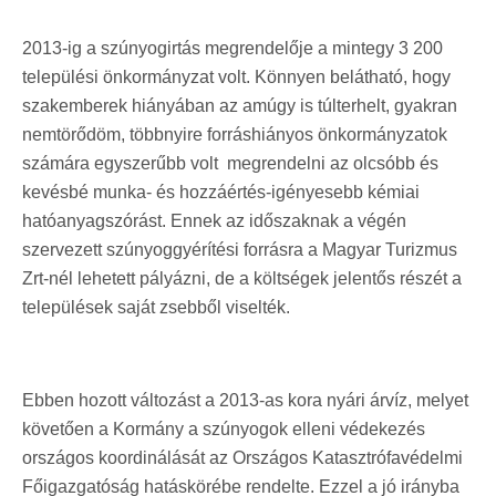
2013-ig a szúnyogirtás megrendelője a mintegy 3 200
települési önkormányzat volt. Könnyen belátható, hogy
szakemberek hiányában az amúgy is túlterhelt, gyakran
nemtörődöm, többnyire forráshiányos önkormányzatok
számára egyszerűbb volt megrendelni az olcsóbb és
kevésbé munka- és hozzáértés-igényesebb kémiai
hatóanyagszórást. Ennek az időszaknak a végén
szervezett szúnyoggyérítési forrásra a Magyar Turizmus
Zrt-nél lehetett pályázni, de a költségek jelentős részét a
települések saját zsebből viselték.
Ebben hozott változást a 2013-as kora nyári árvíz, melyet
követően a Kormány a szúnyogok elleni védekezés
országos koordinálását az Országos Katasztrófavédelmi
Főigazgatóság hatáskörébe rendelte. Ezzel a jó irányba