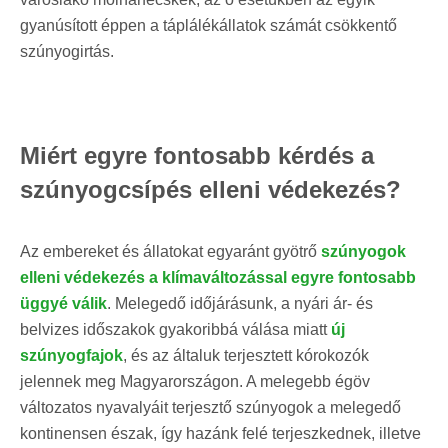
gyanúsított éppen a táplálékállatok számát csökkentő
szúnyogirtás.
Miért egyre fontosabb kérdés a
szúnyogcsípés elleni védekezés?
Az embereket és állatokat egyaránt gyötrő
szúnyogok
elleni védekezés a klímaváltozással egyre fontosabb
üggyé válik
. Melegedő időjárásunk, a nyári ár- és
belvizes időszakok gyakoribbá válása miatt
új
szúnyogfajok
, és az általuk terjesztett kórokozók
jelennek meg Magyarországon. A melegebb égöv
változatos nyavalyáit terjesztő szúnyogok a melegedő
kontinensen észak, így hazánk felé terjeszkednek, illetve