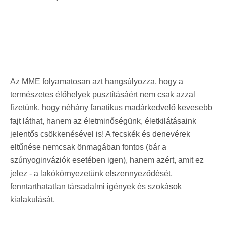
Az MME folyamatosan azt hangsúlyozza, hogy a
természetes élőhelyek pusztításáért nem csak azzal
fizetünk, hogy néhány fanatikus madárkedvelő kevesebb
fajt láthat, hanem az életminőségünk, életkilátásaink
jelentős csökkenésével is! A fecskék és denevérek
eltűnése nemcsak önmagában fontos (bár a
szúnyoginváziók esetében igen), hanem azért, amit ez
jelez - a lakókörnyezetünk elszennyeződését,
fenntarthatatlan társadalmi igények és szokások
kialakulását.