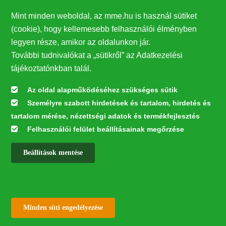
tehát teljesen szúnyogmentes környezetet -
különösen ne a vízparti üdüléskor vagy horgászat
Mint minden weboldal, az mme.hu is használ sütiket
közben. A táplálékláncban betöltött szerepük miatt a
(cookie), hogy kellemesebb felhasználói élményben
szúnyogok teljes kiirtása ökológiai katasztrófához,
legyen része, amikor az oldalunkon jár.
fajok tömegeinek kipusztulásához vagy vészes
További tudnivalókat a „sütikről” az Adatkezelési
megfogyatkozásához vezetne!
tájékoztatónkban talál.
Az oldal alapműködéséhez szükséges sütik
Személyre szabott hirdetések és tartalom, hirdetés és
tartalom mérése, nézettségi adatok és termékfejlesztés
Felhasználói felület beállításainak megőrzése
Beállítások mentése
✕
Withdraw consent
Minden süti engedélyezése