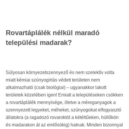
Rovartáplálék nélkül maradó
települési madarak?
Súlyosan környezetszennyező és nem szelektív volta
miatt kémiai szúnyogirtás védett területen nem
alkalmazható (csak biológiai) – ugyanakkor lakott
területek közelében igen! Emiatt a településeken csökken
a rovartáplálék mennyisége, illetve a méreganyagok a
szennyezett legyeket, méheket, szúnyogokat elfogyasztó
állatokra (a ragadozó rovaroktól a kétéltűeken, hüllőkön
és madarakon át az emlősökig) hatnak. Minden bizonnyal