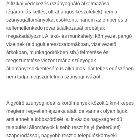
A fizikai védekezés (szúnyogháló alkalmazása,
légáramlás-keltés, ultrahangos készülékek) nem a
szúnyogállományokat csökkenti, hanem az ember és a
kellemetlenkedő rovar találkozását próbálják
megakadályozni. A lakó- és munkahelyi környezet pangó
vizeinek (eldugult ereszcsatornákban, vízelvezető
árkokban, munkagödrökben stb.) felmérése és
megszüntetése viszont már a szúnyogok
állománycsökkentésére is alkalmas, bár teljes egészében
nem tudja megszüntetni a szúnyoginváziót.
A gyötrő szúnyog ideális körülmények között 1 km-t képes
megtenni egyetlen éjszaka alatt, de vannak olyan fajok,
ami ennek a többszörösét is. Inváziós nagyságrendű
települési állományok kisebb részt helyi (belterületi)
szaporodással, nagyobb részt a településkörnyéki