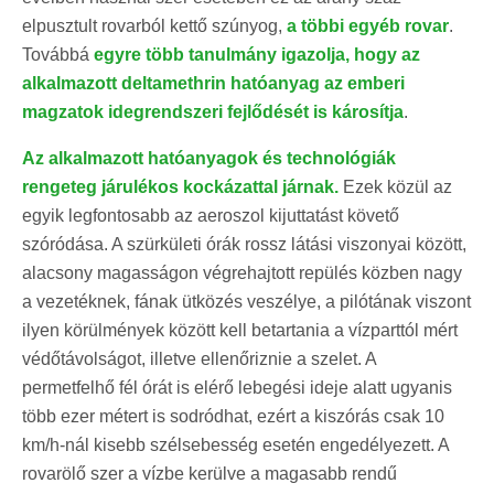
elpusztult rovarból kettő szúnyog,
a többi egyéb rovar
.
Továbbá
egyre több tanulmány igazolja, hogy az
alkalmazott deltamethrin hatóanyag az emberi
magzatok idegrendszeri fejlődését is károsítja
.
Az alkalmazott hatóanyagok és technológiák
rengeteg járulékos kockázattal járnak.
Ezek közül az
egyik legfontosabb az aeroszol kijuttatást követő
szóródása. A szürkületi órák rossz látási viszonyai között,
alacsony magasságon végrehajtott repülés közben nagy
a vezetéknek, fának ütközés veszélye, a pilótának viszont
ilyen körülmények között kell betartania a vízparttól mért
védőtávolságot, illetve ellenőriznie a szelet. A
permetfelhő fél órát is elérő lebegési ideje alatt ugyanis
több ezer métert is sodródhat, ezért a kiszórás csak 10
km/h-nál kisebb szélsebesség esetén engedélyezett. A
rovarölő szer a vízbe kerülve a magasabb rendű