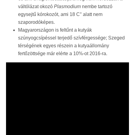
váltólázat okozó
Plasmodium
nembe tartozó
egysejtű kórokozót, ami 18 C° alatt nem
szaporodóképes.
Magyarországon is feltűnt a kutyák
szúnyogcsípéssel terjedő szívférgessége; Szeged
térségének egyes részein a kutyaállomány
fertőzöttsége már elérte a 10%-ot 2016-ra.