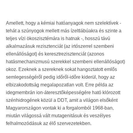
Amellett, hogy a kémiai hatóanyagok nem szelektívek -
tehát a szúnyogok mellett más ízeltlábúakra és szinte a
teljes vízi ökoszisztémára is hatnak -, hosszú távú
alkalmazásuk rezisztenciát (az irtószerrel szembeni
ellenállóságot) és keresztrezisztenciát (azonos
hatásmechanizmusú szerekkel szembeni ellenállóságot)
okoz. Ezeknek a szereknek sokat hangoztatott emlős
semlegességéről pedig időről-időre kiderül, hogy az
elbizakodottság megalapozatlan volt. Erre példa az
idegmembrán ion-áteresztőképességére ható klórozott
szénhidrogének közül a DDT, amit a világon elsőként
Magyarországon vontak ki a forgalomból 1968-ban,
miután világossá vált mutagenitásuk és veszélyes
felhalmozódásuk az élő szervezetekben.