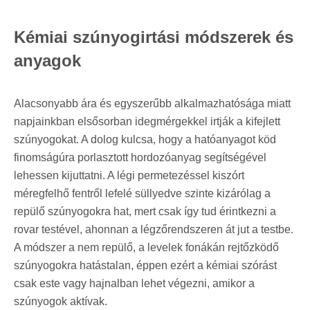
Kémiai szúnyogirtási módszerek és
anyagok
Alacsonyabb ára és egyszerűbb alkalmazhatósága miatt
napjainkban elsősorban idegmérgekkel irtják a kifejlett
szúnyogokat. A dolog kulcsa, hogy a hatóanyagot köd
finomságúra porlasztott hordozóanyag segítségével
lehessen kijuttatni. A légi permetezéssel kiszórt
méregfelhő fentről lefelé süllyedve szinte kizárólag a
repülő szúnyogokra hat, mert csak így tud érintkezni a
rovar testével, ahonnan a légzőrendszeren át jut a testbe.
A módszer a nem repülő, a levelek fonákán rejtőzködő
szúnyogokra hatástalan, éppen ezért a kémiai szórást
csak este vagy hajnalban lehet végezni, amikor a
szúnyogok aktívak.