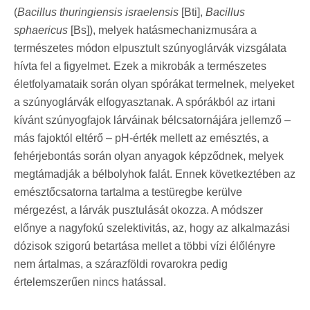
(
Bacillus thuringiensis israelensis
[Bti],
Bacillus
sphaericus
[Bs]), melyek hatásmechanizmusára a
természetes módon elpusztult szúnyoglárvák vizsgálata
hívta fel a figyelmet. Ezek a mikrobák a természetes
életfolyamataik során olyan spórákat termelnek, melyeket
a szúnyoglárvák elfogyasztanak. A spórákból az irtani
kívánt szúnyogfajok lárváinak bélcsatornájára jellemző –
más fajoktól eltérő – pH-érték mellett az emésztés, a
fehérjebontás során olyan anyagok képződnek, melyek
megtámadják a bélbolyhok falát. Ennek következtében az
emésztőcsatorna tartalma a testüregbe kerülve
mérgezést, a lárvák pusztulását okozza. A módszer
előnye a nagyfokú szelektivitás, az, hogy az alkalmazási
dózisok szigorú betartása mellet a többi vízi élőlényre
nem ártalmas, a szárazföldi rovarokra pedig
értelemszerűen nincs hatással.