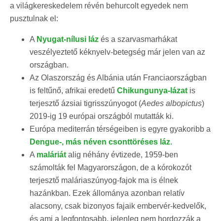
a világkereskedelem révén behurcolt egyedek nem
pusztulnak el:
A
Nyugat-nílusi láz
és a szarvasmarhákat
veszélyeztető kéknyelv-betegség már jelen van az
országban.
Az Olaszország és Albánia után Franciaországban
is feltűnő, afrikai eredetű
Chikungunya-lázat
is
terjesztő ázsiai tigrisszúnyogot (
Aedes albopictus
)
2019-ig 19 európai országból mutatták ki.
Európa mediterrán térségeiben is egyre gyakoribb a
Dengue-, más néven csonttöréses láz
.
A
maláriát
alig néhány évtizede, 1959-ben
számolták fel Magyarországon, de a kórokozót
terjesztő maláriaszúnyog-fajok ma is élnek
hazánkban. Ezek állománya azonban relatív
alacsony, csak bizonyos fajaik embervér-kedvelők,
és ami a legfontosabb, jelenleg nem hordozzák a