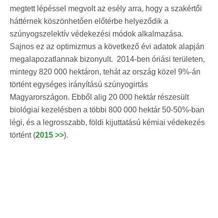
megtett lépéssel megvolt az esély arra, hogy a szakértői
háttérnek köszönhetően előtérbe helyeződik a
szúnyogszelektív védekezési módok alkalmazása.
Sajnos ez az optimizmus a következő évi adatok alapján
megalapozatlannak bizonyult. 2014-ben óriási területen,
mintegy 820 000 hektáron, tehát az ország közel 9%-án
történt egységes irányítású szúnyogirtás
Magyarországon. Ebből alig 20 000 hektár részesült
biológiai kezelésben a többi 800 000 hektár 50-50%-ban
légi, és a legrosszabb, földi kijuttatású kémiai védekezés
történt (
2015 >>
).