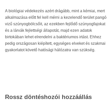
A biológiai védekezés azért drágább, mint a kémiai, mert
alkalmazása előtt fel kell mérni a kezelendő terület pangó
vizű szúnyogbölcsőit, az ezekben fejlődő szúnyogfajokat
és a lárvák fejlettségi állapotát, majd ezen adatok
birtokában lehet elrendelni a baktériumos irtást. Ehhez
pedig országosan kiépített, egységes elveket és szakmai
gyakorlatot követő hatósági hálózatra van szükség.
Rossz döntéshozói hozzáállás