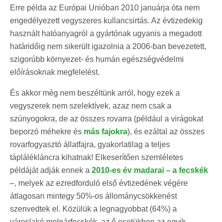
Erre példa az Európai Unióban 2010 januárja óta nem
engedélyezett vegyszeres kullancsirtás. Az évtizedekig
használt hatóanyagról a gyártónak ugyanis a megadott
határidőig nem sikerült igazolnia a 2006-ban bevezetett,
szigorúbb környezet- és humán egészségvédelmi
előírásoknak megfelelést.
És akkor még nem beszéltünk arról, hogy ezek a
vegyszerek nem szelektívek, azaz nem csak a
szúnyogokra, de az összes rovarra (például a virágokat
beporzó méhekre és
más fajokra
), és ezáltal az összes
rovarfogyasztó állatfajra, gyakorlatilag a teljes
táplálékláncra kihatnak! Elkeserítően szemléletes
példáját adják ennek a
2010-es év madarai – a fecskék
–, melyek az ezredforduló első évtizedének végére
átlagosan mintegy 50%-os állománycsökkenést
szenvedtek el. Közülük a legnagyobbat (64%) a
városlakó molnárfecskék, az ő esetükben az egyik