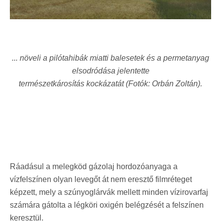
... növeli a pilótahibák miatti balesetek és
a permetanyag
elsodródása jelentette
természetkárosítás kockázatát (Fotók: Orbán Zoltán).
Ráadásul a melegköd gázolaj hordozóanyaga a
vízfelszínen olyan levegőt át nem eresztő filmréteget
képzett, mely a szúnyoglárvák mellett minden vízirovarfaj
számára gátolta a légköri oxigén belégzését a felszínen
keresztül.