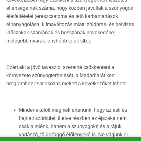
ellenségeinek száma, hogy közben javultak a szúnyogok
életfeltételei (ereszcsatorna és tető karbantartások
elhanyagolása; klímaváltozás miatti zöldáras- és belvizes
időszakok számának és hosszának növekedése;
melegebb nyarak, enyhébb telek stb.).
Ezért aki a jövő tavasztól szeretné csökkenteni a
környezete szúnyogterhelését, a Madárbarát kert
programhoz csatlakozás mellett a következőket teheti:
Mindenekelőtt meg kell értenünk, hogy az esti és
hajnali szürkület, illetve részben az éjszaka nem
csak a miénk, hanem a szúnyogoké és a rájuk
vadászó, tőlük függő élőlényeké is. Ne várjunk el