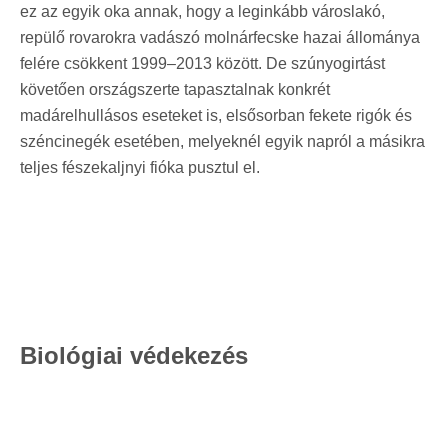
ez az egyik oka annak, hogy a leginkább városlakó,
repülő rovarokra vadászó molnárfecske hazai állománya
felére csökkent 1999–2013 között. De szúnyogirtást
követően országszerte tapasztalnak konkrét
madárelhullásos eseteket is, elsősorban fekete rigók és
széncinegék esetében, melyeknél egyik napról a másikra
teljes fészekaljnyi fióka pusztul el.
Biológiai védekezés