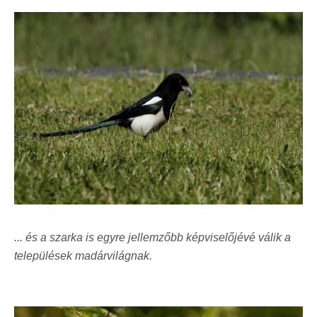
... és a szarka is egyre jellemzőbb képviselőjévé válik a
települések madárvilágnak.