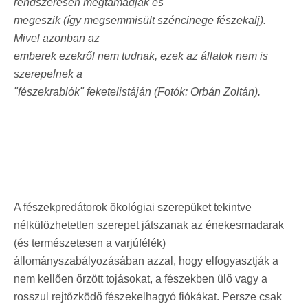
rendszeresen megtámadják és
megeszik (így megsemmisült széncinege fészekalj).
Mivel azonban az
emberek ezekről nem tudnak, ezek az állatok nem is
szerepelnek a
"fészekrablók" feketelistáján (Fotók: Orbán Zoltán).
A fészekpredátorok ökológiai szerepüket tekintve
nélkülözhetetlen szerepet játszanak az énekesmadarak
(és természetesen a varjúfélék)
állományszabályozásában azzal, hogy elfogyasztják a
nem kellően őrzött tojásokat, a fészekben ülő vagy a
rosszul rejtőzködő fészekelhagyó fiókákat. Persze csak