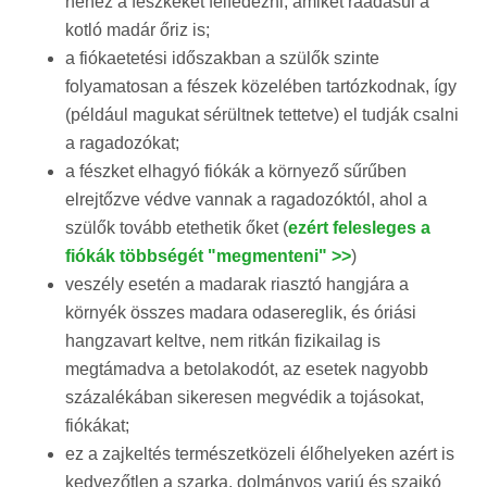
nehéz a fészkeket felfedezni, amiket ráadásul a
kotló madár őriz is;
a fiókaetetési időszakban a szülők szinte
folyamatosan a fészek közelében tartózkodnak, így
(például magukat sérültnek tettetve) el tudják csalni
a ragadozókat;
a fészket elhagyó fiókák a környező sűrűben
elrejtőzve védve vannak a ragadozóktól, ahol a
szülők tovább etethetik őket (
ezért felesleges a
fiókák többségét "megmenteni" >>
)
veszély esetén a madarak riasztó hangjára a
környék összes madara odasereglik, és óriási
hangzavart keltve, nem ritkán fizikailag is
megtámadva a betolakodót, az esetek nagyobb
százalékában sikeresen megvédik a tojásokat,
fiókákat;
ez a zajkeltés természetközeli élőhelyeken azért is
kedvezőtlen a szarka, dolmányos varjú és szajkó