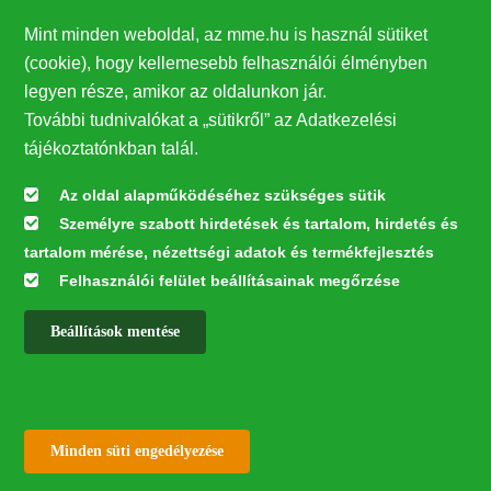
Ezek hátterében azonban többnyire nem egyetlen ok, és
semmiféleképpen nem a varjúfélék állnak!
Mint minden weboldal, az mme.hu is használ sütiket
(cookie), hogy kellemesebb felhasználói élményben
Kedvezőtlen élőhelyi hatások
legyen része, amikor az oldalunkon jár.
A települések növényvilága, és ezzel összefüggésben az
További tudnivalókat a „sütikről” az Adatkezelési
élőhelykínálat folyton és gyakran hirtelen változik: a
tájékoztatónkban talál.
faállomány idősödik (odúkínálat bővülése), vagy éppen
Az oldal alapműködéséhez szükséges sütik
kivágják az öreg fákat; a bokrosok megerősödnek, vagy –
Személyre szabott hirdetések és tartalom, hirdetés és
amint az a főváros számos közterületén tapasztalható –,
tartalom mérése, nézettségi adatok és termékfejlesztés
megszűnnek; az egyre gyakoribb és szárazabb
Felhasználói felület beállításainak megőrzése
tavaszoknak köszönhetően a bokrok és fák
felkopaszodnak, lombozatuk gyérül, így kevesebb a
Beállítások mentése
búvó- és fészkelőhely.
✕
Withdraw consent
Minden süti engedélyezése