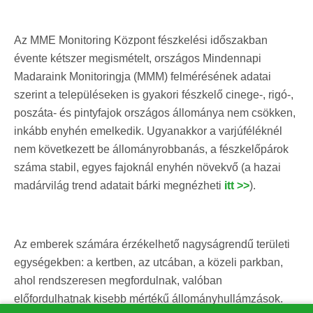
Az MME Monitoring Központ fészkelési időszakban
évente kétszer megismételt, országos Mindennapi
Madaraink Monitoringja (MMM) felmérésének adatai
szerint a településeken is gyakori fészkelő cinege-, rigó-,
poszáta- és pintyfajok országos állománya nem csökken,
inkább enyhén emelkedik. Ugyanakkor a varjúféléknél
nem következett be állományrobbanás, a fészkelőpárok
száma stabil, egyes fajoknál enyhén növekvő (a hazai
madárvilág trend adatait bárki megnézheti
itt >>
).
Az emberek számára érzékelhető nagyságrendű területi
egységekben: a kertben, az utcában, a közeli parkban,
ahol rendszeresen megfordulnak, valóban
előfordulhatnak kisebb mértékű állományhullámzások.