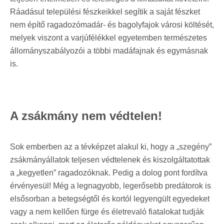
Ráadásul települési fészkeikkel segítik a saját fészket
nem építő ragadozómadár- és bagolyfajok városi költését,
melyek viszont a varjúfélékkel egyetemben természetes
állományszabályozói a többi madáfajnak és egymásnak
is.
A zsákmány nem védtelen!
Sok emberben az a tévképzet alakul ki, hogy a „szegény”
zsákmányállatok teljesen védtelenek és kiszolgáltatottak
a „kegyetlen” ragadozóknak. Pedig a dolog pont fordítva
érvényesül! Még a legnagyobb, legerősebb predátorok is
elsősorban a betegségtől és kortól legyengült egyedeket
vagy a nem kellően fürge és életrevaló fiatalokat tudják