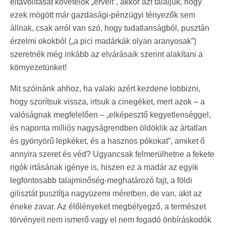
eltávolítását követelők „érveit”, akkor azt találjuk, hogy
ezek mögött már gazdasági-pénzügyi tényezők sem
állnak, csak arról van szó, hogy tudatlanságból, pusztán
érzelmi okokból („a pici madárkák olyan aranyosak”)
szeretnék még inkább az elvárásaik szerint alakítani a
környezetünket!
Mit szólnánk ahhoz, ha valaki azért kezdene lobbizni,
hogy szorítsuk vissza, irtsuk a cinegéket, mert azok – a
valóságnak megfelelően – „elképesztő kegyetlenséggel,
és naponta milliós nagyságrendben öldöklik az ártatlan
és gyönyörű lepkéket, és a hasznos pókokat”, amiket ő
annyira szeret és véd? Ugyancsak felmerülhetne a fekete
rigók irtásának igénye is, hiszen ez a madár az egyik
legfontosabb talajminőség-meghatározó fajt, a földi
gilisztát pusztítja nagyüzemi méretben, de van, akit az
éneke zavar. Az élőlényeket megbélyegző, a természet
törvényeit nem ismerő vagy el nem fogadó önbíráskodók