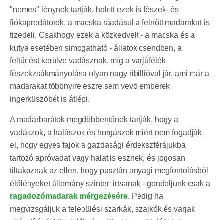
"nemes" lénynek tartják, holott ezek is fészek- és
fiókapredátorok, a macska ráadásul a felnőtt madarakat is
tizedeli. Csakhogy ezek a közkedvelt - a macska és a
kutya esetében simogatható - állatok csendben, a
feltűnést kerülve vadásznak, míg a varjúfélék
fészekzsákmányolása olyan nagy ribillióval jár, ami már a
madarakat többnyire észre sem vevő emberek
ingerküszöbét is átlépi.
A madárbarátok megdöbbentőnek tartják, hogy a
vadászok, a halászok és horgászok miért nem fogadják
el, hogy egyes fajok a gazdasági érdekszférájukba
tartozó apróvadat vagy halat is esznek, és jogosan
tiltakoznak az ellen, hogy pusztán anyagi megfontolásból
élőlényeket állomány szinten irtsanak - gondoljunk csak a
ragadozómadarak mérgezésére
. Pedig ha
megvizsgáljuk a települési szarkák, szajkók és varjak