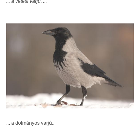
... a vetési varjú, ...
... a dolmányos varjú...