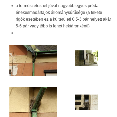
a természetesnél jóval nagyobb egyes préda
énekesmadárfajok állománysűrűsége (a fekete
rigók esetében ez a külterületi 0,5-3 pár helyett akár
5-6 pár vagy több is lehet hektáronként!).