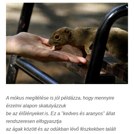
A mókus megítélése is jól példázza, hogy mennyire
érzelmi alapon skatulyázzuk
be az élőlényeket is. Ez a
"kedves és aranyos"
állat
rendszeresen elfogyasztja
az ágak között és az odúkban lévő fészkekben talált