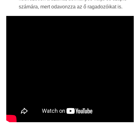
számára, mert odavonzza az ő ragadozóikat is.