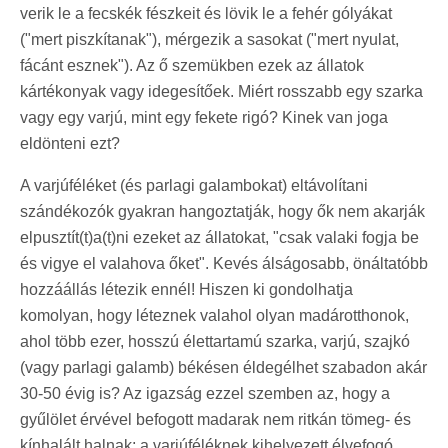
verik le a fecskék fészkeit és lövik le a fehér gólyákat
("mert piszkítanak"), mérgezik a sasokat ("mert nyulat,
fácánt esznek"). Az ő szemükben ezek az állatok
kártékonyak vagy idegesítőek. Miért rosszabb egy szarka
vagy egy varjú, mint egy fekete rigó? Kinek van joga
eldönteni ezt?
A varjúféléket (és parlagi galambokat) eltávolítani
szándékozók gyakran hangoztatják, hogy ők nem akarják
elpusztít(t)a(t)ni ezeket az állatokat, "csak valaki fogja be
és vigye el valahova őket". Kevés álságosabb, önáltatóbb
hozzáállás létezik ennél! Hiszen ki gondolhatja
komolyan, hogy léteznek valahol olyan madárotthonok,
ahol több ezer, hosszú élettartamú szarka, varjú, szajkó
(vagy parlagi galamb) békésen éldegélhet szabadon akár
30-50 évig is? Az igazság ezzel szemben az, hogy a
gyűlölet érvével befogott madarak nem ritkán tömeg- és
kínhalált halnak; a varjúféléknek kihelyezett élvefogó