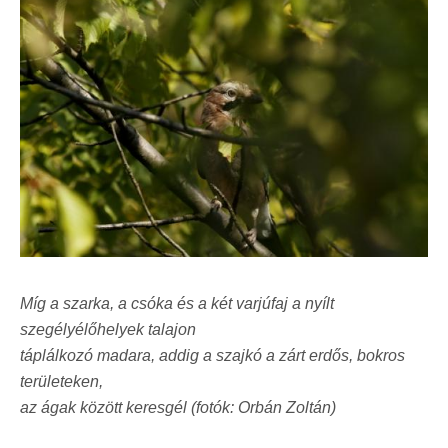
Míg a szarka, a csóka és a két varjúfaj a nyílt
szegélyélőhelyek talajon
táplálkozó madara, addig a szajkó a zárt erdős, bokros
területeken,
az ágak között keresgél (fotók: Orbán Zoltán)