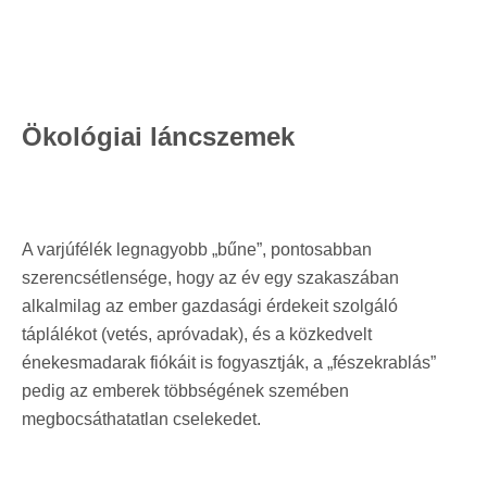
Ökológiai láncszemek
A varjúfélék legnagyobb „bűne”, pontosabban
szerencsétlensége, hogy az év egy szakaszában
alkalmilag az ember gazdasági érdekeit szolgáló
táplálékot (vetés, apróvadak), és a közkedvelt
énekesmadarak fiókáit is fogyasztják, a „fészekrablás”
pedig az emberek többségének szemében
megbocsáthatatlan cselekedet.