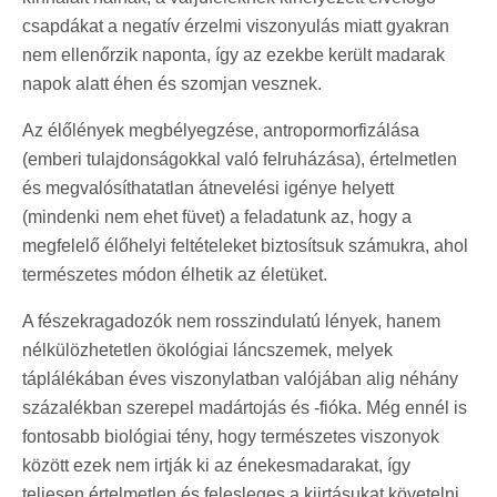
csapdákat a negatív érzelmi viszonyulás miatt gyakran
nem ellenőrzik naponta, így az ezekbe került madarak
napok alatt éhen és szomjan vesznek.
Az élőlények megbélyegzése, antropormorfizálása
(emberi tulajdonságokkal való felruházása), értelmetlen
és megvalósíthatatlan átnevelési igénye helyett
(mindenki nem ehet füvet) a feladatunk az, hogy a
megfelelő élőhelyi feltételeket biztosítsuk számukra, ahol
természetes módon élhetik az életüket.
A fészekragadozók nem rosszindulatú lények, hanem
nélkülözhetetlen ökológiai láncszemek, melyek
táplálékában éves viszonylatban valójában alig néhány
százalékban szerepel madártojás és -fióka. Még ennél is
fontosabb biológiai tény, hogy természetes viszonyok
között ezek nem irtják ki az énekesmadarakat, így
teljesen értelmetlen és felesleges a kiirtásukat követelni.