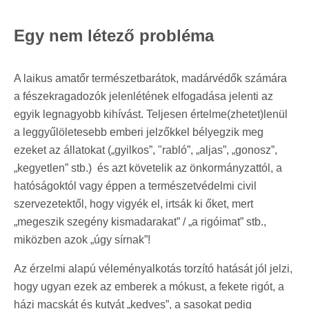
Egy nem létező probléma
A laikus amatőr természetbarátok, madárvédők számára
a fészekragadozók jelenlétének elfogadása jelenti az
egyik legnagyobb kihívást. Teljesen értelme(zhetet)lenül
a leggyűlöletesebb emberi jelzőkkel bélyegzik meg
ezeket az állatokat („gyilkos”, "rabló”, „aljas”, „gonosz”,
„kegyetlen” stb.) és azt követelik az önkormányzattól, a
hatóságoktól vagy éppen a természetvédelmi civil
szervezetektől, hogy vigyék el, irtsák ki őket, mert
„megeszik szegény kismadarakat” / „a rigóimat” stb.,
miközben azok „úgy sírnak”!
Az érzelmi alapú véleményalkotás torzító hatását jól jelzi,
hogy ugyan ezek az emberek a mókust, a fekete rigót, a
házi macskát és kutyát „kedves”, a sasokat pedig