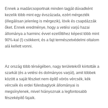
Ennek a madárcsoportnak minden tagját dúvadként
kezelik több mint egy évszázada, ezért mérgezték
(illegálisan jelenleg is mérgezik), lövik és csapdázzák
őket. Ennek eredménye, hogy a vetési varjú hazai
állománya a harminc évvel ezelőttihez képest több mint
90%-kal (!) csökkent, és a fajt természetvédelmi oltalom
alá kellett vonni.
Az ország több térségében, nagy területekről kiirtották a
szarkát (és a vetési és dolmányos varjút), amit többek
között a saját fészket nem építő vörös vércsék, kék
vércsék és erdei fülesbaglyok állományai is
megsínylenek, mivel hiányoznak a legfontosabb
fészeképítő fajaik.