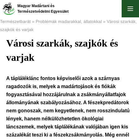
Ugrás
Magyar Madártani és
a
Természetvédelmi Egyesület
tartalomra
Természetbarát
Problémák madarakkal, állatokkal
Városi szarkák,
szajkók és varjak
Morzsa
Városi szarkák, szajkók és
varjak
A tápláléklánc fontos képviselői azok a szárnyas
ragadozók is, melyek a madártojások és fiókák
fogyasztásával hozzájárulnak a zsákmányállatfajok
állományának szabályozásához. A fészekpredátorok
nem gonoszak, nem kegyetlenek, nem rosszindulatú
lények, hanem nélkülözhetetlen ökológiai
láncszemek, melyek táplálékának valójában igen kis
százalékát teszi ki a fészekzsákmányolás. Még ennél