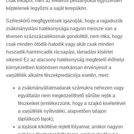
csak elkapni, mert az életerős példányokat egyszerűen
képtelenek legyőzni a saját terepükön.
Széleskörű megfigyelések igazolják, hogy a ragadozók
zsákmányolási hatékonysága nagyon messze van a
tévesen százszázalékosnak gondolttól, nem ritka, hogy
csak minden ötödik-hatodik vagy akár csak minden
huszadik-harmincadik rácsapási, támadási kísérlet
sikeres! Ez az alacsony hatékonyság megfelelő élőhelyi
környezetben különösen markánsan érvényesül a
varjúfélék alkalmi fészekpredációja esetén, mert:
a zsákmányállatmadarak számukra nehezen vagy
egyáltalán nem megközelíthető sűrűbe rejtik a
fészkeiket (emlékezzünk, hogy a szajkó kivételével
a varjúfélék nyíltvidéki, alapvetően talajon
táplálkozó fajok);
a tojások kiköltése rejtett folyamat, amikor nagyon