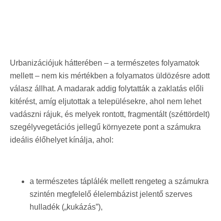
Urbanizációjuk hátterében – a természetes folyamatok
mellett – nem kis mértékben a folyamatos üldözésre adott
válasz állhat. A madarak addig folytatták a zaklatás előli
kitérést, amíg eljutottak a településekre, ahol nem lehet
vadászni rájuk, és melyek rontott, fragmentált (széttördelt)
szegélyvegetációs jellegű környezete pont a számukra
ideális élőhelyet kínálja, ahol:
a természetes táplálék mellett rengeteg a számukra
szintén megfelelő élelembázist jelentő szerves
hulladék („kukázás”),