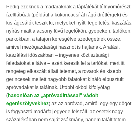
Pedig ezeknek a madaraknak a táplálékát túlnyomórészt
ízeltlábúak (például a kukoricacsírát rágó drótférgek) és
kisrágcsálók teszik ki, melyeket nyílt, legeltetés, kaszálás,
nyírás miatt alacsony füvű legelőkön, gyepeken, tarlókon,
parkokban, a talajon keresgélve szedegetnek össze,
amivel mezőgazdasági hasznot is hajtanak. Aratási,
kaszálási időszakban – ingyenes köztisztasági
feladatokat ellátva – azért keresik fel a tarlókat, mert itt
rengeteg elkaszált állati tetemet, a rovarok és kisebb
gerincesek mellett nagyobb falatokat kínáló elpusztult
apróvadakat is találnak. Utóbbi okból kifolyólag
(
hasonlóan az „apróvadirtással” vádolt
egerészölyvekhez
) az az apróvad, amiről egy-egy dögöt
is fogyasztó madárfaj egyede felszáll, az esetek nagy
százalékában nem saját zsákmány, hanem talált tetem.