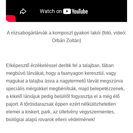
A rózsabogárlárvák a komposzt gyakori lakói (fotó, videó:
Orbán Zoltán)
Elképesztő érzékeléssel derítik fel a talajban, fában
megbúvó lárvákat, hogy a faanyagon keresztül, vagy
magukat a talajba ásva a nagytermetű lárvát megszúrva
speciális mérgükkel megbénítsák, majd belepetézzenek,
a kikelő lárvájuk pedig belülről fogyasztja el a még élő
pajort. A tőrösdarazsak éppen ezért nélkülözhetetlen
elemei a kiskert, park, az ültetvény vegyszermentes,
biológiai alapú rovarok elleni védelmének!