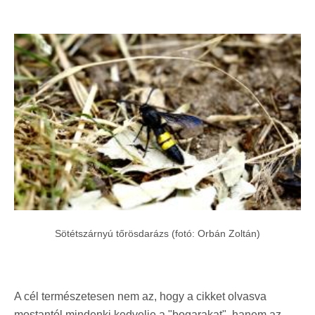
Sötétszárnyú tőrösdarázs (fotó: Orbán Zoltán)
A cél természetesen nem az, hogy a cikket olvasva
mostantól mindenki kedvelje a "bogarakat", hanem az,