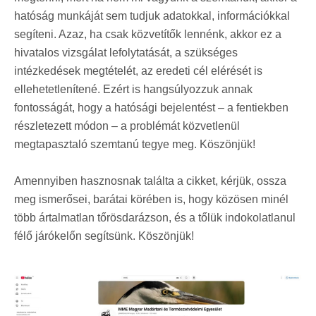
hatóság munkáját sem tudjuk adatokkal, információkkal
segíteni. Azaz, ha csak közvetítők lennénk, akkor ez a
hivatalos vizsgálat lefolytatását, a szükséges
intézkedések megtételét, az eredeti cél elérését is
ellehetetlenítené. Ezért is hangsúlyozzuk annak
fontosságát, hogy a hatósági bejelentést – a fentiekben
részletezett módon – a problémát közvetlenül
megtapasztaló szemtanú tegye meg. Köszönjük!
Amennyiben hasznosnak találta a cikket, kérjük, ossza
meg ismerősei, barátai körében is, hogy közösen minél
több ártalmatlan tőrösdarázson, és a tőlük indokolatlanul
félő járókelőn segítsünk. Köszönjük!