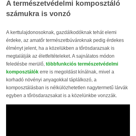
A természetvédelmi komposztáló
számukra is vonzó
A kerttulajdonosoknak, gazdálkodóknak tehát elemi
érdeke, az amatőr természetbúvároknak pedig érdekes
élményt jelent, ha a közelükben a tőrösdarazsak is
megtalálják az életfeltételeket. A sajnálatos módon
feledésbe merülő,
többfunkciós természetvédelmi
komposztálók
erre is megoldást kínálnak, mivel a
korhadó növényi anyagokkal táplálkozó, a
komposztálásban is nélkülözhetetlen nagytermetű lárvák
egyben a tőrösdarazsakat is a közelünkbe vonzzák.