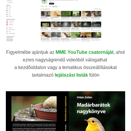
Figyelmébe ajánljuk az
MME YouTube csatornáját
, ahol
ezres nagyságrendű videóból válogathat
a kezdőoldalon vagy a tematikus összeállításokat
tartalmazó
lejátszási listák
fülön