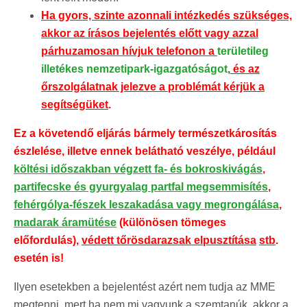
Ha gyors, szinte azonnali intézkedés szükséges,
akkor az írásos bejelentés előtt vagy azzal
párhuzamosan hívjuk telefonon a
területileg
illetékes nemzetipark-igazgatóságot
,
és az
őrszolgálatnak jelezve a problémát kérjük a
segítségüket
.
Ez a követendő eljárás bármely természetkárosítás
észlelése, illetve ennek belátható veszélye, például
költési időszakban végzett fa- és bokroskivágás
,
partifecske és gyurgyalag partfal megsemmisítés
,
fehérgólya-fészek leszakadása vagy megrongálása
,
madarak áramütése
(különösen tömeges
előfordulás),
védett tőrösdarazsak elpusztítása
stb
.
esetén is!
Ilyen esetekben a bejelentést azért nem tudja az MME
megtenni, mert ha nem mi vagyunk a szemtanúk, akkor a