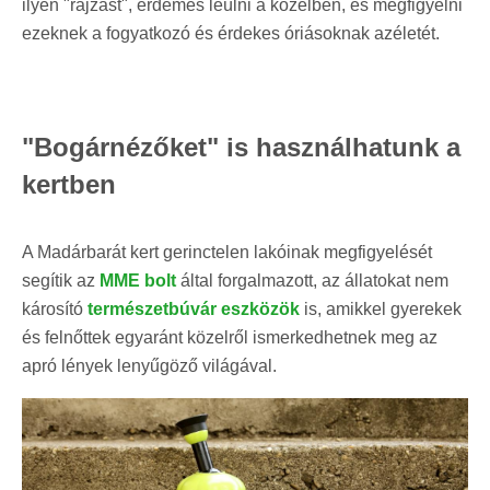
ilyen "rajzást", érdemes leülni a közelben, és megfigyelni
ezeknek a fogyatkozó és érdekes óriásoknak azéletét.
"Bogárnézőket" is használhatunk a
kertben
A Madárbarát kert gerinctelen lakóinak megfigyelését
segítik az
MME bolt
által forgalmazott, az állatokat nem
károsító
természetbúvár eszközök
is, amikkel gyerekek
és felnőttek egyaránt közelről ismerkedhetnek meg az
apró lények lenyűgöző világával.