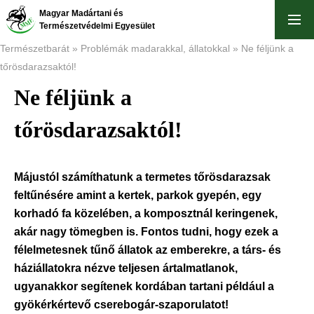
Ugrás
Magyar Madártani és
a
Természetvédelmi Egyesület
tartalomra
Természetbarát
Problémák madarakkal, állatokkal
Ne féljünk a
tőrösdarazsaktól!
Morzsa
Ne féljünk a
tőrösdarazsaktól!
Májustól számíthatunk a termetes tőrösdarazsak
feltűnésére amint a kertek, parkok gyepén, egy
korhadó fa közelében, a komposztnál keringenek,
akár nagy tömegben is. Fontos tudni, hogy ezek a
félelmetesnek tűnő állatok az emberekre, a társ- és
háziállatokra nézve teljesen ártalmatlanok,
ugyanakkor segítenek kordában tartani például a
gyökérkértevő cserebogár-szaporulatot!