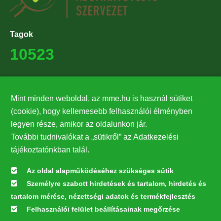
Tagok
10523
Támogatók
Mint minden weboldal, az mme.hu is használ sütiket
27224
(cookie), hogy kellemesebb felhasználói élményben
legyen része, amikor az oldalunkon jár.
Hírlevél feliratkozás
További tudnivalókat a „sütikről” az Adatkezelési
Értesüljön elsőként legfrissebb híreinkről, eseményeinkről!
tájékoztatónkban talál.
Az oldal alapműködéséhez szükséges sütik
Személyre szabott hirdetések és tartalom, hirdetés és
Feliratkozás
tartalom mérése, nézettségi adatok és termékfejlesztés
Felhasználói felület beállításainak megőrzése