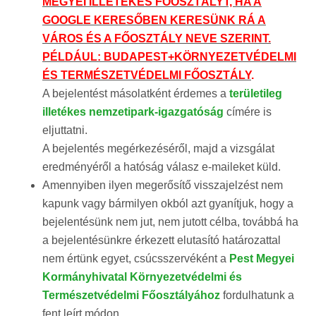
MEGYEI ILLETÉKES FŐOSZTÁLYT, HA A
GOOGLE KERESŐBEN KERESÜNK RÁ A
VÁROS ÉS A FŐOSZTÁLY NEVE SZERINT.
PÉLDÁUL: BUDAPEST+KÖRNYEZETVÉDELMI
ÉS TERMÉSZETVÉDELMI FŐOSZTÁLY
.
A bejelentést másolatként érdemes a
területileg
illetékes nemzetipark-igazgatóság
címére is
eljuttatni.
A bejelentés megérkezéséről, majd a vizsgálat
eredményéről a hatóság válasz e-maileket küld.
Amennyiben ilyen megerősítő visszajelzést nem
kapunk vagy bármilyen okból azt gyanítjuk, hogy a
bejelentésünk nem jut, nem jutott célba, továbbá ha
a bejelentésünkre érkezett elutasító határozattal
nem értünk egyet, csúcsszervéként a
Pest Megyei
Kormányhivatal Környezetvédelmi és
Természetvédelmi Főosztályához
fordulhatunk a
fent leírt módon.