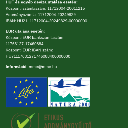
HUF és egyéb deviza utalása esetén:
Központi számlaszám: 11712004-20011215
Adományszámla: 11712004-20249829
IBAN: HU21 11712004-20249829-00000000
EUR utalása esetén
:
Központi EUR bankszámlaszám:
11763127-17460884
Központi EUR IBAN szám:
HU71117631271746088400000000
Információ
: mme@mme.hu