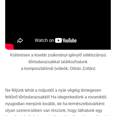
Különösen a kisebb zsákmányt igénylő sötétszárnyú
tőrösdarazsakkal találkozhatunk
a komposztálónál (videók: Orbán Zoltán)
Ne féljünk tehát a májustól a nyár végéig tömegesen
feltűnő tőrösdarazsaktól! Ha idegenkedünk a rovaroktól,
nyugodtan menjünk tovább, de ha természetbúvárként
olyan szerencsében van részünk, hogy láthatunk egy