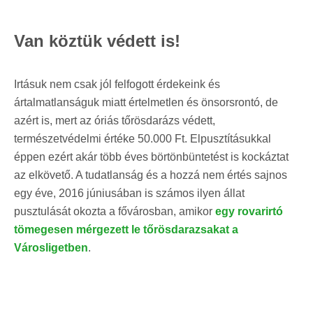
Van köztük védett is!
Irtásuk nem csak jól felfogott érdekeink és
ártalmatlanságuk miatt értelmetlen és önsorsrontó, de
azért is, mert az óriás tőrösdarázs védett,
természetvédelmi értéke 50.000 Ft. Elpusztításukkal
éppen ezért akár több éves börtönbüntetést is kockáztat
az elkövető. A tudatlanság és a hozzá nem értés sajnos
egy éve, 2016 júniusában is számos ilyen állat
pusztulását okozta a fővárosban, amikor
egy rovarirtó
tömegesen mérgezett le tőrösdarazsakat a
Városligetben
.