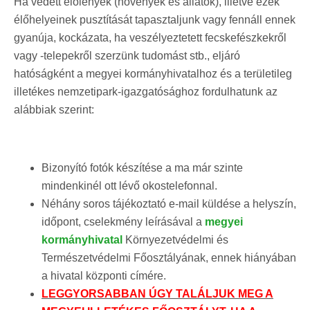
Ha védett élőlények (növények és állatok), illetve ezek
élőhelyeinek pusztítását tapasztaljunk vagy fennáll ennek
gyanúja, kockázata, ha veszélyeztetett fecskefészkekről
vagy -telepekről szerzünk tudomást stb., eljáró
hatóságként a megyei kormányhivatalhoz és a területileg
illetékes nemzetipark-igazgatósághoz fordulhatunk az
alábbiak szerint:
Bizonyító fotók készítése a ma már szinte
mindenkinél ott lévő okostelefonnal.
Néhány soros tájékoztató e-mail küldése a helyszín,
időpont, cselekmény leírásával a
megyei
kormányhivatal
Környezetvédelmi és
Természetvédelmi Főosztályának, ennek hiányában
a hivatal központi címére.
LEGGYORSABBAN ÚGY TALÁLJUK MEG A