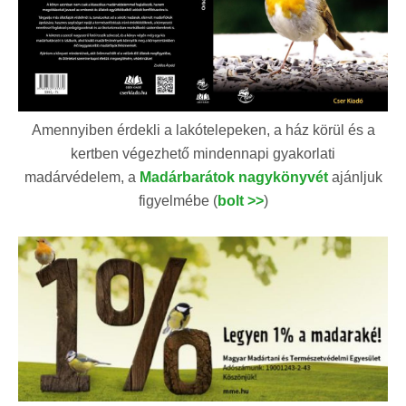
Amennyiben érdekli a lakótelepeken, a ház körül és a
kertben végezhető mindennapi gyakorlati
madárvédelem, a
Madárbarátok nagykönyvét
ajánljuk
figyelmébe (
bolt >>
)