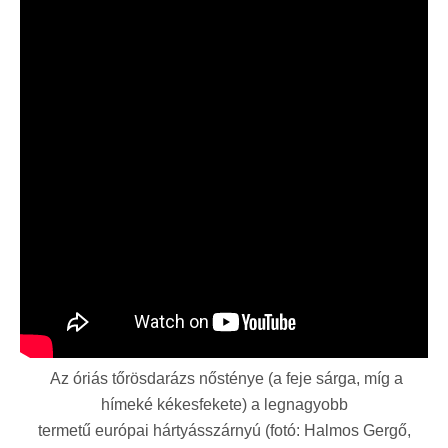
Az óriás tőrösdarázs nősténye (a feje sárga, míg a
hímeké kékesfekete) a legnagyobb
termetű európai hártyásszárnyú (fotó: Halmos Gergő,