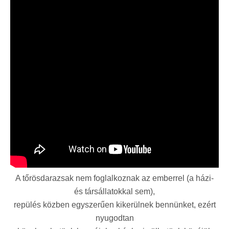
A tőrösdarazsak nem foglalkoznak az emberrel (a házi-
és társállatokkal sem),
repülés közben egyszerűen kikerülnek bennünket, ezért
nyugodtan