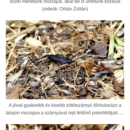
közel mehetünk hozzájuk, akár be is ülhetünk közéjük
(videók: Orbán Zoltán)
A jóval gyakoribb és kisebb sötétszárnyú tőrösdarázs a
talajon mozogva a szárnyával rejti feltűnő potrohfoltjait, …