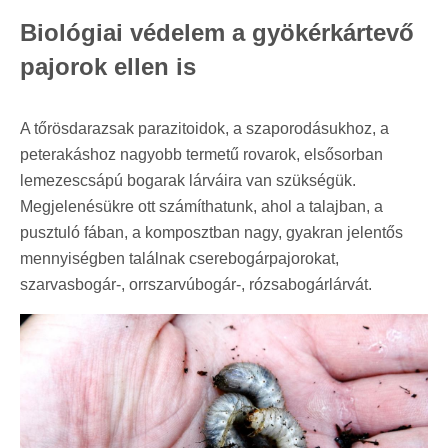
Biológiai védelem a gyökérkártevő
pajorok ellen is
A tőrösdarazsak parazitoidok, a szaporodásukhoz, a
peterakáshoz nagyobb termetű rovarok, elsősorban
lemezescsápú bogarak lárváira van szükségük.
Megjelenésükre ott számíthatunk, ahol a talajban, a
pusztuló fában, a komposztban nagy, gyakran jelentős
mennyiségben találnak cserebogárpajorokat,
szarvasbogár-, orrszarvúbogár-, rózsabogárlárvát.