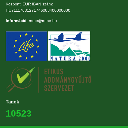
Központi EUR IBAN szám:
HU71117631271746088400000000
Információ
: mme@mme.hu
Tagok
10523