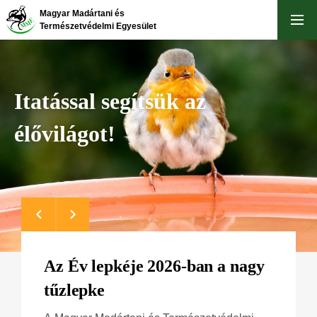
Ugrás
Magyar Madártani és
a
Természetvédelmi Egyesület
tartalomra
Itatással segítsük az
élővilágot!
Az Év lepkéje 2026-ban a nagy
tűzlepke