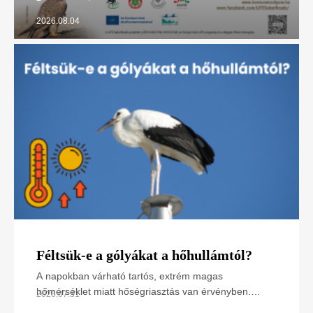
2026.08.04
Féltsük-e a gólyákat a hőhullámtól?
A napokban várható tartós, extrém magas
hőmérséklet miatt hőségriasztás van érvényben.
2026.07.31
Hogyan hat ez a madarakra, különösen a napsütötte