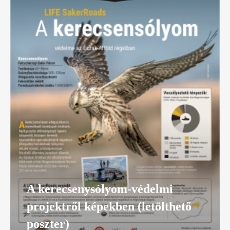
A kerecsenysólyom-védelmi
projektről képekben (letölthető
poszter)