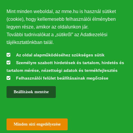
Támogatók
Mint minden weboldal, az mme.hu is használ sütiket
27224
(cookie), hogy kellemesebb felhasználói élményben
legyen része, amikor az oldalunkon jár.
Hírlevél feliratkozás
További tudnivalókat a „sütikről” az Adatkezelési
Értesüljön elsőként legfrissebb híreinkről, eseményeinkről!
tájékoztatónkban talál.
Az oldal alapműködéséhez szükséges sütik
Személyre szabott hirdetések és tartalom, hirdetés és
Feliratkozás
tartalom mérése, nézettségi adatok és termékfejlesztés
Felhasználói felület beállításainak megőrzése
Beállítások mentése
Az oldal kialakítása a LIFE20 NGO4GD/HU/000037 „Közösen a
természetért” elnevezésű program keretében az Európai Bizottság LIFE
alapja támogatásában valósult meg.
✕
Minden jog fenntartva © 2026
Withdraw consent
Minden süti engedélyezése