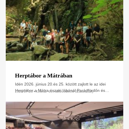
Herptábor a Mátrában
Idén 2026. június 20.és 25. között zajlott le az idei
Herptábor a Mátra északi lábánál Parádfürdőn és
2026.07.23 • Kétéltű- és Hüllővédelmi Szakosztály
környékén. A környék szinte minden kétéltű- és