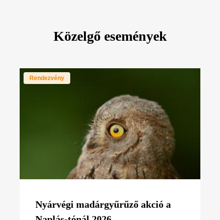
Közelgő események
Rendezvény
Nyárvégi madárgyűrűző akció a
Naplás-tónál 2026