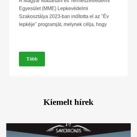
A Magyar Madártani és Természetvédelmi
Egyesület (MME) Lepkevédelmi
Szakosztálya 2023-ban indította el az "Év
lepkéje" programját, melynek célja, hogy
Több
Kiemelt hírek