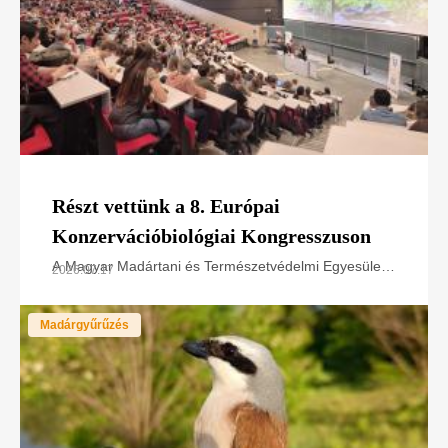
Részt vettünk a 8. Európai
Konzervációbiológiai Kongresszuson
A Magyar Madártani és Természetvédelmi Egyesület
2026.07.17
a LIFE SakerRoads projektet és természetvédelmi
tapasztalatait mutatta be az European Congress of
Madárgyűrűzés