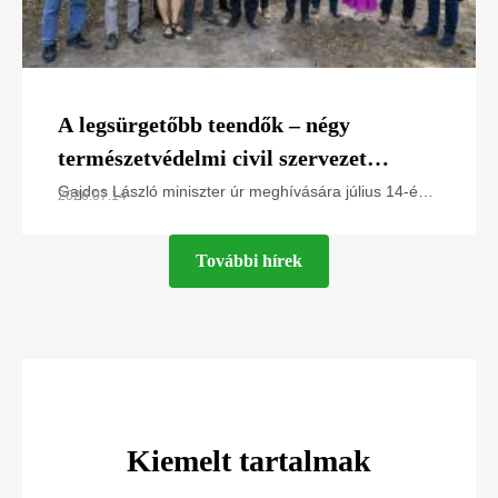
A legsürgetőbb teendők – négy
természetvédelmi civil szervezet
javaslatai Gajdos László miniszter úr
Gajdos László miniszter úr meghívására július 14-én
2026.07.14
az Élő Környezetért Felelős MInisztériumban jártunk,
számára
és a Greenpeace Magyarország, a Magyar
További hírek
Kiemelt tartalmak