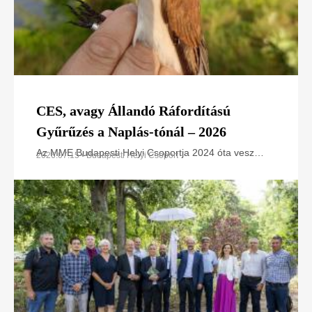
CES, avagy Állandó Ráfordítású
Gyűrűzés a Naplás-tónál – 2026
Az MME Budapesti Helyi Csoportja 2024 óta vesz
2026.07.15 • Budapesti Helyi Csoport
részt az Állandó Ráfordítású Gyűrűzési (CES –
Constant Effort Sites) programban a Naplás-tó
területén