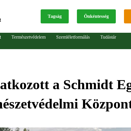
Tagság
Önkéntesség
t
Top
t
Természetvédelem
Szemléletformálás
Tudástár
menu
tatkozott a Schmidt E
mészetvédelmi Közpon