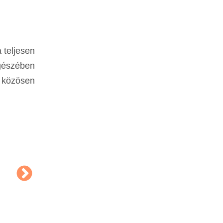
 teljesen
egészében
l közösen