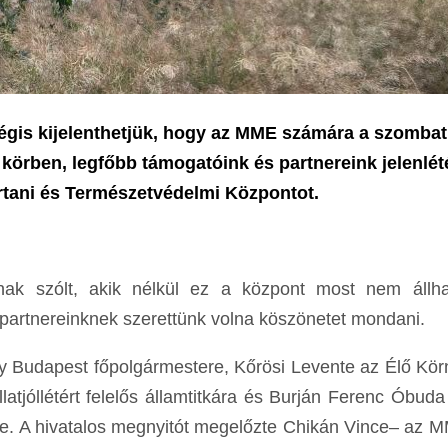
mégis kijelenthetjük, hogy az MME számára a szombat
 körben, legfőbb támogatóink és partnereink jelenlé
rtani és Természetvédelmi Központot.
nak szólt, akik nélkül ez a központ most nem állh
partnereinknek szerettünk volna köszönetet mondani.
 Budapest főpolgármestere, Kőrösi Levente az Élő Kör
atjóllétért felelős államtitkára és Burján Ferenc Óbuda
ötte. A hivatalos megnyitót megelőzte Chikán Vince– az 