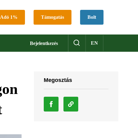
Adó 1%
Támogatás
Bolt
EN
Bejelentkezés
Megosztás
gon
t