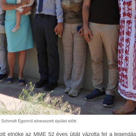
 Schmidt Egonról elnevezett épület előtt.
t elnöke az MME 52 éves útját vázolta fel a legendá