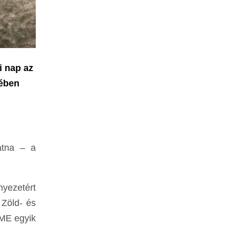
i nap az
tében
atna – a
nyezetért
 Zöld- és
MME egyik