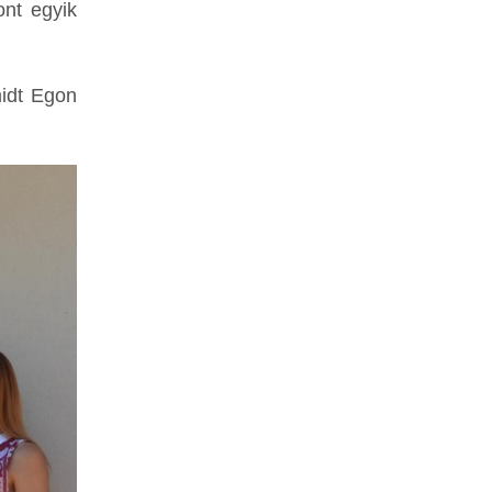
ont egyik
midt Egon