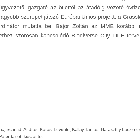
yvezető igazgató az ötlettől az átadóig vezető évtiz
nagyobb szerepet játszó Európai Uniós projekt, a Grass
oordinátor mutatta be, Bajor Zoltán az MME korábbi 
thez szorosan kapcsolódó Biodiverse City LIFE tervei
nc, Schmidt András, Kőrösi Levente, Kállay Tamás, Haraszthy László 
Péter tartott köszöntőt