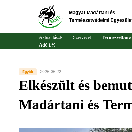
Ugrás
a
Magyar Madártani és
tartalomra
Természetvédelmi Egyesüle
Aktualitások
Szervezet
Természetbará
Adó 1%
Main
navigation
2026.06.22
Egyéb
Elkészült és bemu
Madártani és Ter