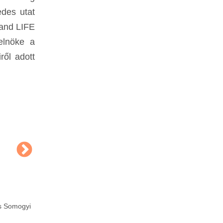
edes utat
land LIFE
elnöke a
ről adott
és Somogyi