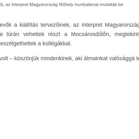
ezői, az Interpret Magyarország Műhely munkatársai mutatták be
vevők a kiállítás tervezőinek, az Interpret Magyarorsz
mai túrán vehettek részt a Mocsárosdűlőn, megtekint
eszélgethettek a kollégákkal.
 volt – köszönjük mindenkinek, aki álmainkat valósággá t