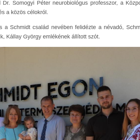
d Dr. Somogyi Péter neurobiológus professzor, a Közp
és a közös célokról.
rás a Schmidt család nevében felidézte a névadó, Sch
k, Kállay György emlékének állított szót.