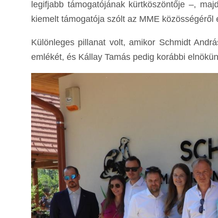
legifjabb támogatójának kürtköszöntője –, maj
kiemelt támogatója szólt az MME közösségéről 
Különleges pillanat volt, amikor Schmidt And
emlékét, és Kállay Tamás pedig korábbi elnökün