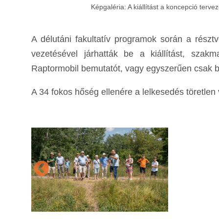
Képgaléria: A kiállítást a koncepció terv
A délutáni fakultatív programok során a részt
vezetésével járhatták be a kiállítást, szak
Raptormobil bemutatót, vagy egyszerűen csak b
A 34 fokos hőség ellenére a lelkesedés töretlen