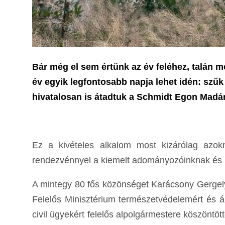
Bár még el sem értünk az év feléhez, talán 
év egyik legfontosabb napja lehet idén: szűk
hivatalosan is átadtuk a Schmidt Egon Madá
Ez a kivételes alkalom most kizárólag azok
rendezvénnyel a kiemelt adományozóinknak és 
A mintegy 80 fős közönséget Karácsony Gergely
Felelős Minisztérium természetvédelemért és áll
civil ügyekért felelős alpolgármestere köszönt