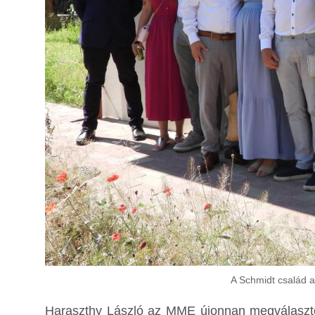
A Schmidt család a
Haraszthy László az MME újonnan megválasztot