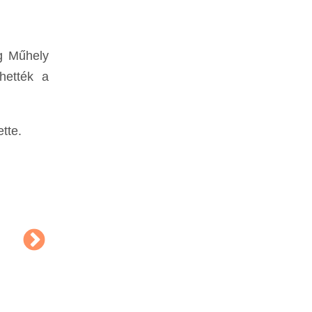
ág Műhely
hették a
ette.