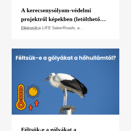
A kerecsenysólyom-védelmi
projektről képekben (letölthető
poszter)
Elkészült a LIFE SakerRoads, a
2026.08.04
kerecsensólyom-védelme az Észak-alföldi
régióban projektünk főbb tevékenységeit
összefoglaló poszterünk, melyet
Féltsük-e a gólyákat a