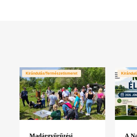
Kirándulás/Természetismeret
Kirándul
Madárgyűrűzési
A Na