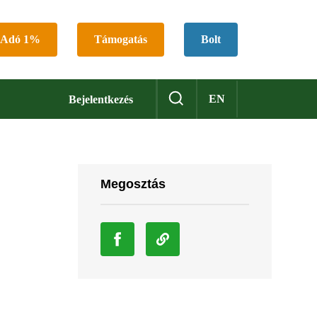
Adó 1%
Támogatás
Bolt
EN
Bejelentkezés
Megosztás