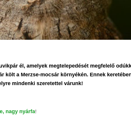
kuvikpár él, amelyek megtelepedését megfelelő odúkk
 pár költ a Merzse-mocsár környékén. Ennek keretébe
yre mindenki szeretettel várunk!
e, nagy nyárfa
!