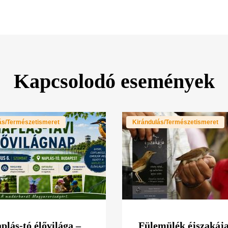
Kapcsolodó események
ás/Természetismeret
Kirándulás/Természetismeret
plás-tó élővilága –
Fülemülék éjszakája