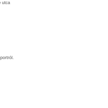
e utca
ortról.