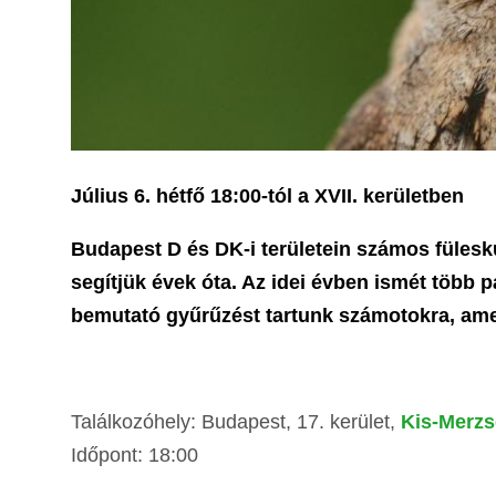
Július 6. hétfő 18:00-tól a XVII. kerületben
Budapest D és DK-i területein számos füles
segítjük évek óta. Az idei évben ismét több
bemutató gyűrűzést tartunk számotokra, amel
Találkozóhely: Budapest, 17. kerület,
Kis-Merzs
Időpont: 18:00