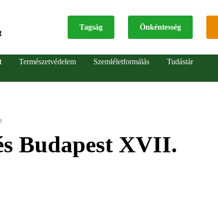
Tagság
Önkéntesség
t
Top
t
Természetvédelem
Szemléletformálás
Tudástár
menu
t
és Budapest XVII.