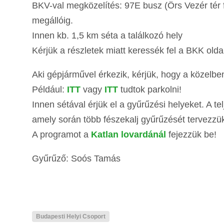
BKV-val megközelítés: 97E busz (Örs Vezér tér fe
megállóig.
Innen kb. 1,5 km séta a találkozó hely
Kérjük a részletek miatt keressék fel a BKK oldal
Aki gépjárművel érkezik, kérjük, hogy a közelben
Például:
ITT
vagy
ITT
tudtok parkolni!
Innen sétával érjük el a gyűrűzési helyeket. A te
amely során több fészekalj gyűrűzését tervezzük
A programot a
Katlan lovardánál
fejezzük be!
Gyűrűző: Soós Tamás
Budapesti Helyi Csoport