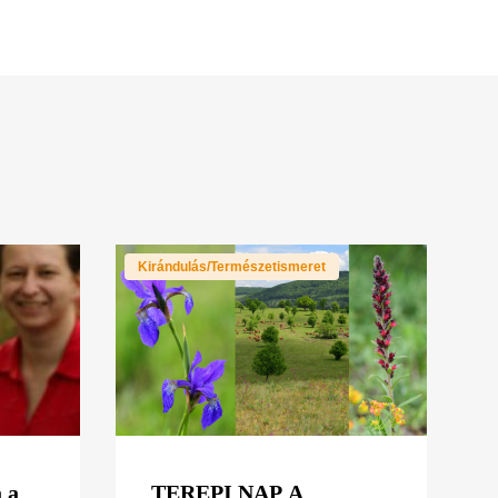
Kirándulás/Természetismeret
 a
TEREPI NAP A