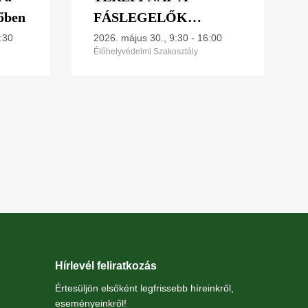
dőben
FÁSLEGELŐK
ÉVÉBEN:
:30
2026. május 30., 9:30
-
16:00
Élőhelyvédelmi Szakosztály
"FÁSLEGELŐK
LÁTOGATÁSA A
ZEMPLÉNBEN"
Hírlevél feliratkozás
Értesüljön elsőként legfrissebb híreinkről,
eseményeinkről!