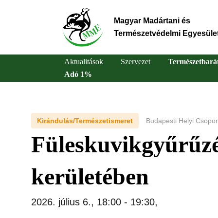
Ugrás
a
Magyar Madártani és
tartalomra
Természetvédelmi Egyesüle
Aktualitások
Szervezet
Természetbará
Adó 1%
Main
navigation
Kirándulás/Természetismeret
Budapesti Helyi Csopor
Füleskuvikgyűrűz
kerületében
2026. július 6., 18:00
-
19:30
,