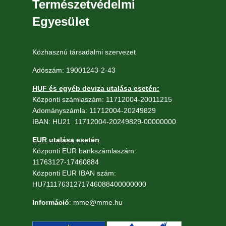
Természetvédelmi
Egyesület
Közhasznú társadalmi szervezet
Adószám: 19001243-2-43
HUF és egyéb deviza utalása esetén:
Központi számlaszám: 11712004-20011215
Adományszámla: 11712004-20249829
IBAN: HU21 11712004-20249829-00000000
EUR utalása esetén
:
Központi EUR bankszámlaszám:
11763127-17460884
Központi EUR IBAN szám:
HU71117631271746088400000000
Információ
: mme@mme.hu