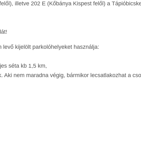
lől), illetve 202 E (Kőbánya Kispest felől) a Tápióbicsk
át!
 levő kijelölt parkolóhelyeket használja:
ljes séta kb 1,5 km,
. Aki nem maradna végig, bármikor lecsatlakozhat a csop