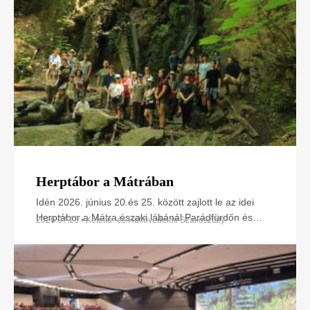
Herptábor a Mátrában
Idén 2026. június 20.és 25. között zajlott le az idei
Herptábor a Mátra északi lábánál Parádfürdőn és
2026.07.23 • Kétéltű- és Hüllővédelmi Szakosztály
környékén. A környék szinte minden kétéltű- és