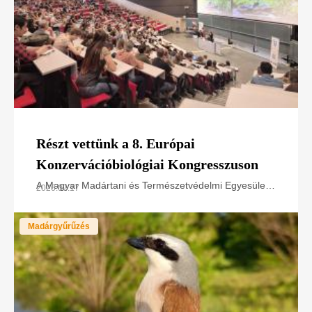
Részt vettünk a 8. Európai
Konzervációbiológiai Kongresszuson
A Magyar Madártani és Természetvédelmi Egyesület
2026.07.17
a LIFE SakerRoads projektet és természetvédelmi
tapasztalatait mutatta be az European Congress of
Madárgyűrűzés