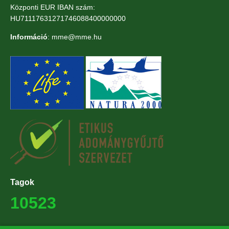
Központi EUR IBAN szám:
HU71117631271746088400000000
Információ
: mme@mme.hu
Tagok
10523