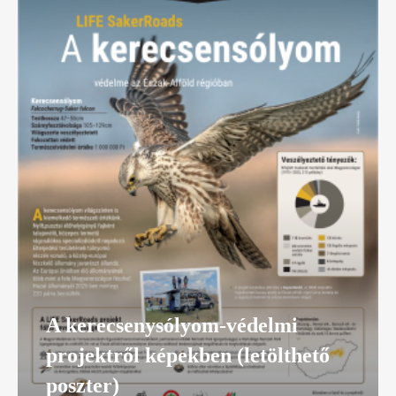
A kerecsenysólyom-védelmi
projektről képekben (letölthető
poszter)