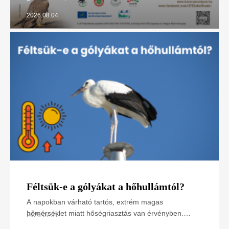
2026.08.04
Féltsük-e a gólyákat a hőhullámtól?
A napokban várható tartós, extrém magas
hőmérséklet miatt hőségriasztás van érvényben.
2026.07.31
Hogyan hat ez a madarakra, különösen a napsütötte