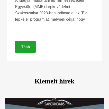
A Magyar Madártani és Természetvédelmi
Egyesület (MME) Lepkevédelmi
Szakosztálya 2023-ban indította el az "Év
lepkéje" programját, melynek célja, hogy
Több
Kiemelt hírek