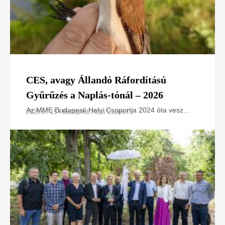
CES, avagy Állandó Ráfordítású
Gyűrűzés a Naplás-tónál – 2026
Az MME Budapesti Helyi Csoportja 2024 óta vesz
2026.07.15 • Budapesti Helyi Csoport
részt az Állandó Ráfordítású Gyűrűzési (CES –
Constant Effort Sites) programban a Naplás-tó
területén