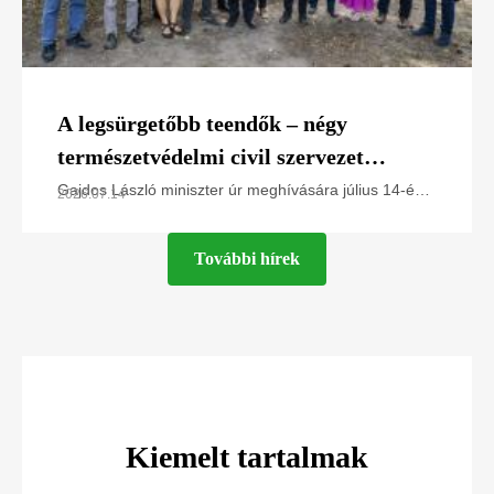
A legsürgetőbb teendők – négy
természetvédelmi civil szervezet
javaslatai Gajdos László miniszter úr
Gajdos László miniszter úr meghívására július 14-én
2026.07.14
az Élő Környezetért Felelős MInisztériumban jártunk,
számára
és a Greenpeace Magyarország, a Magyar
További hírek
Kiemelt tartalmak