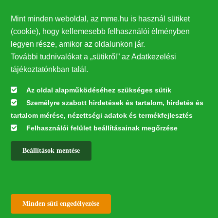
Támogatók
Mint minden weboldal, az mme.hu is használ sütiket
27224
(cookie), hogy kellemesebb felhasználói élményben
legyen része, amikor az oldalunkon jár.
Hírlevél feliratkozás
További tudnivalókat a „sütikről” az Adatkezelési
Értesüljön elsőként legfrissebb híreinkről, eseményeinkről!
tájékoztatónkban talál.
Az oldal alapműködéséhez szükséges sütik
Személyre szabott hirdetések és tartalom, hirdetés és
Feliratkozás
tartalom mérése, nézettségi adatok és termékfejlesztés
Felhasználói felület beállításainak megőrzése
Beállítások mentése
Az oldal kialakítása a LIFE20 NGO4GD/HU/000037 „Közösen a
természetért” elnevezésű program keretében az Európai Bizottság LIFE
alapja támogatásában valósult meg.
✕
Minden jog fenntartva © 2026
Withdraw consent
Minden süti engedélyezése