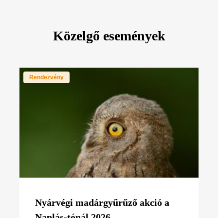
Közelgő események
Rendezvény
Nyárvégi madárgyűrűző akció a
Naplás-tónál 2026