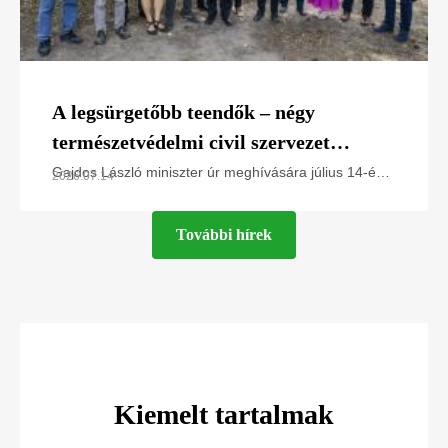
A legsürgetőbb teendők – négy
természetvédelmi civil szervezet
javaslatai Gajdos László miniszter úr
Gajdos László miniszter úr meghívására július 14-én
2026.07.14
az Élő Környezetért Felelős MInisztériumban jártunk,
számára
és a Greenpeace Magyarország, a Magyar
További hírek
Kiemelt tartalmak