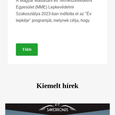
A Magyar Madártani és Természetvédelmi
Egyesület (MME) Lepkevédelmi
Szakosztálya 2023-ban indította el az "Év
lepkéje" programját, melynek célja, hogy
Több
Kiemelt hírek