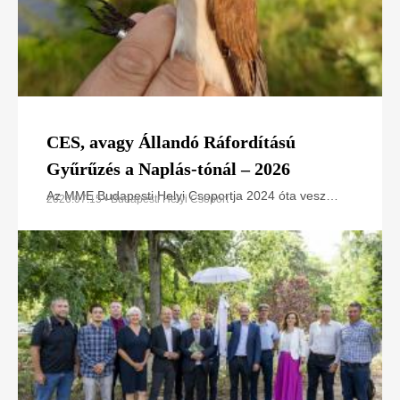
CES, avagy Állandó Ráfordítású
Gyűrűzés a Naplás-tónál – 2026
Az MME Budapesti Helyi Csoportja 2024 óta vesz
2026.07.15 • Budapesti Helyi Csoport
részt az Állandó Ráfordítású Gyűrűzési (CES –
Constant Effort Sites) programban a Naplás-tó
területén