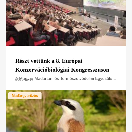
Részt vettünk a 8. Európai
Konzervációbiológiai Kongresszuson
A Magyar Madártani és Természetvédelmi Egyesület
2026.07.17
a LIFE SakerRoads projektet és természetvédelmi
tapasztalatait mutatta be az European Congress of
Madárgyűrűzés