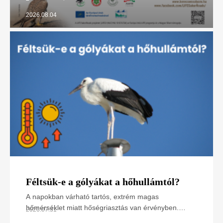
2026.08.04
Féltsük-e a gólyákat a hőhullámtól?
A napokban várható tartós, extrém magas
hőmérséklet miatt hőségriasztás van érvényben.
2026.07.31
Hogyan hat ez a madarakra, különösen a napsütötte