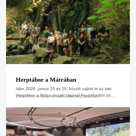
Herptábor a Mátrában
Idén 2026. június 20.és 25. között zajlott le az idei
Herptábor a Mátra északi lábánál Parádfürdőn és
2026.07.23 • Kétéltű- és Hüllővédelmi Szakosztály
környékén. A környék szinte minden kétéltű- és