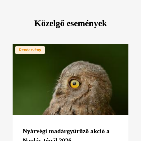
Közelgő események
Rendezvény
Nyárvégi madárgyűrűző akció a
Naplás-tónál 2026