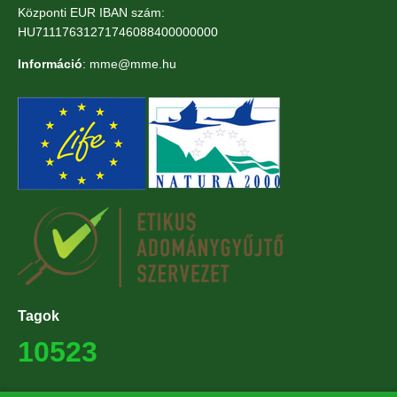
Központi EUR IBAN szám:
HU71117631271746088400000000
Információ
: mme@mme.hu
Tagok
10523