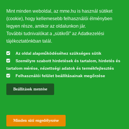
Támogatók
Mint minden weboldal, az mme.hu is használ sütiket
27224
(cookie), hogy kellemesebb felhasználói élményben
legyen része, amikor az oldalunkon jár.
Hírlevél feliratkozás
További tudnivalókat a „sütikről” az Adatkezelési
Értesüljön elsőként legfrissebb híreinkről, eseményeinkről!
tájékoztatónkban talál.
Az oldal alapműködéséhez szükséges sütik
Személyre szabott hirdetések és tartalom, hirdetés és
Feliratkozás
tartalom mérése, nézettségi adatok és termékfejlesztés
Felhasználói felület beállításainak megőrzése
Beállítások mentése
Az oldal kialakítása a LIFE20 NGO4GD/HU/000037 „Közösen a
természetért” elnevezésű program keretében az Európai Bizottság LIFE
alapja támogatásában valósult meg.
✕
Minden jog fenntartva © 2026
Withdraw consent
Minden süti engedélyezése