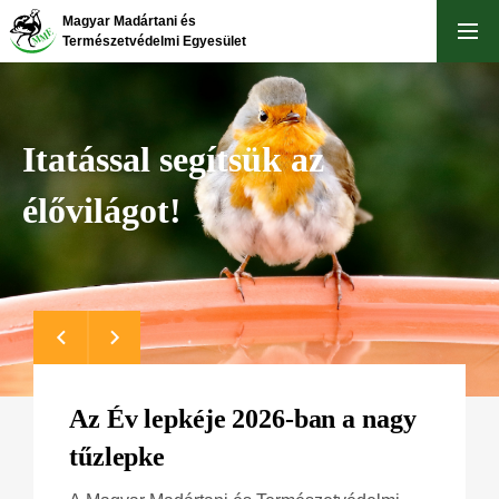
Ugrás
Magyar Madártani és
a
Természetvédelmi Egyesület
tartalomra
Itatással segítsük az
élővilágot!
Az Év lepkéje 2026-ban a nagy
tűzlepke