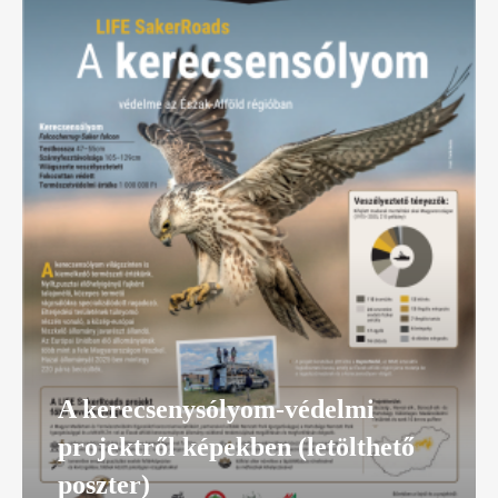
A kerecsenysólyom-védelmi
projektről képekben (letölthető
poszter)