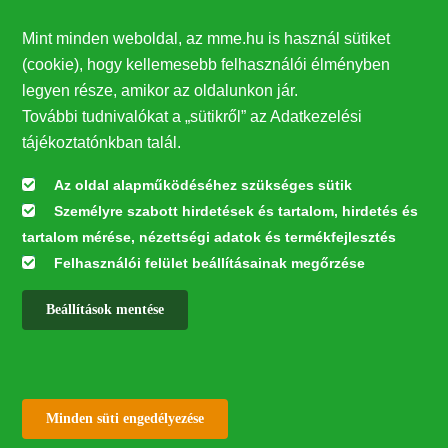
Támogatók
Mint minden weboldal, az mme.hu is használ sütiket
27224
(cookie), hogy kellemesebb felhasználói élményben
legyen része, amikor az oldalunkon jár.
Hírlevél feliratkozás
További tudnivalókat a „sütikről” az Adatkezelési
Értesüljön elsőként legfrissebb híreinkről, eseményeinkről!
tájékoztatónkban talál.
Az oldal alapműködéséhez szükséges sütik
Személyre szabott hirdetések és tartalom, hirdetés és
Feliratkozás
tartalom mérése, nézettségi adatok és termékfejlesztés
Felhasználói felület beállításainak megőrzése
Beállítások mentése
Az oldal kialakítása a LIFE20 NGO4GD/HU/000037 „Közösen a
természetért” elnevezésű program keretében az Európai Bizottság LIFE
alapja támogatásában valósult meg.
✕
Minden jog fenntartva © 2026
Withdraw consent
Minden süti engedélyezése