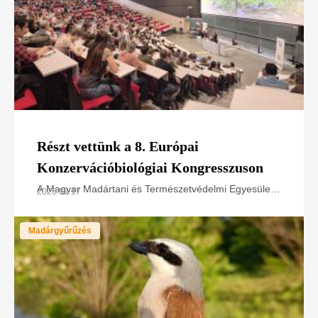
Részt vettünk a 8. Európai
Konzervációbiológiai Kongresszuson
A Magyar Madártani és Természetvédelmi Egyesület
2026.07.17
a LIFE SakerRoads projektet és természetvédelmi
tapasztalatait mutatta be az European Congress of
Madárgyűrűzés