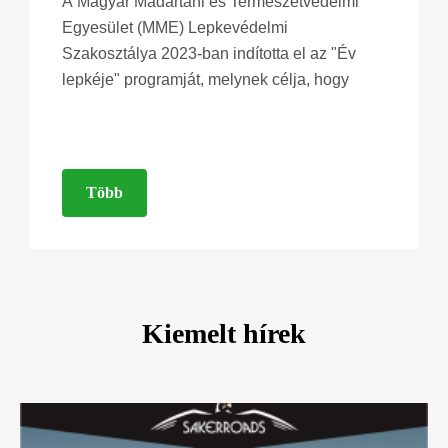
A Magyar Madártani és Természetvédelmi
Egyesület (MME) Lepkevédelmi
Szakosztálya 2023-ban indította el az "Év
lepkéje" programját, melynek célja, hogy
Több
Kiemelt hírek