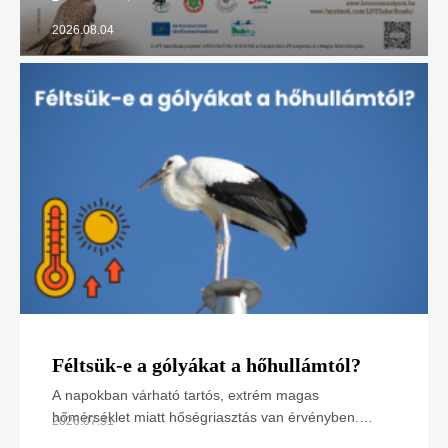
2026.08.04
Féltsük-e a gólyákat a hőhullámtól?
A napokban várható tartós, extrém magas
hőmérséklet miatt hőségriasztás van érvényben.
2026.07.31
Hogyan hat ez a madarakra, különösen a napsütötte