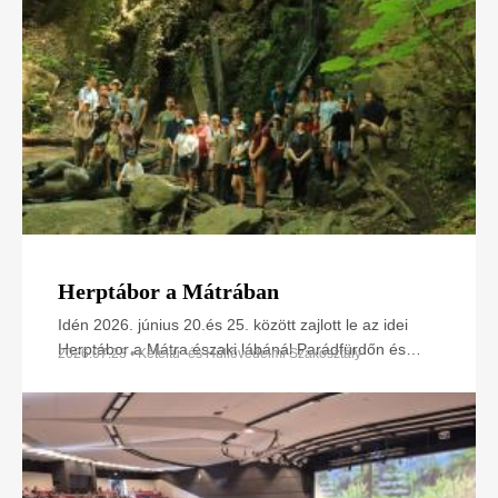
Herptábor a Mátrában
Idén 2026. június 20.és 25. között zajlott le az idei
Herptábor a Mátra északi lábánál Parádfürdőn és
2026.07.23 • Kétéltű- és Hüllővédelmi Szakosztály
környékén. A környék szinte minden kétéltű- és