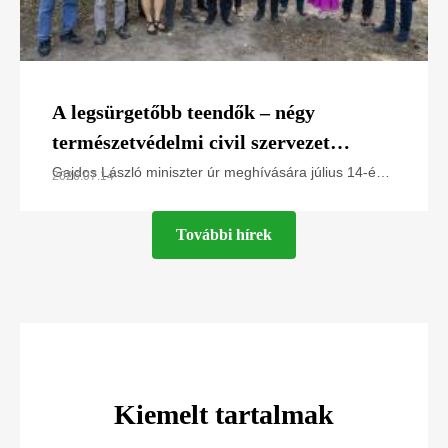
A legsürgetőbb teendők – négy
természetvédelmi civil szervezet
javaslatai Gajdos László miniszter úr
Gajdos László miniszter úr meghívására július 14-én
2026.07.14
az Élő Környezetért Felelős MInisztériumban jártunk,
számára
és a Greenpeace Magyarország, a Magyar
További hírek
Kiemelt tartalmak