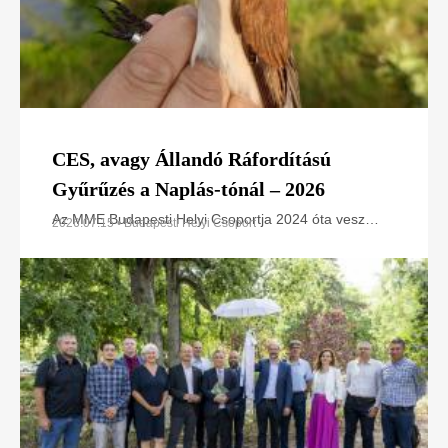
CES, avagy Állandó Ráfordítású
Gyűrűzés a Naplás-tónál – 2026
Az MME Budapesti Helyi Csoportja 2024 óta vesz
2026.07.15 • Budapesti Helyi Csoport
részt az Állandó Ráfordítású Gyűrűzési (CES –
Constant Effort Sites) programban a Naplás-tó
területén