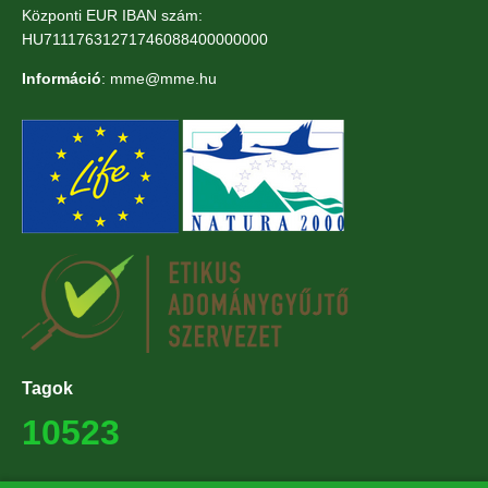
Központi EUR IBAN szám:
HU71117631271746088400000000
Információ
: mme@mme.hu
Tagok
10523