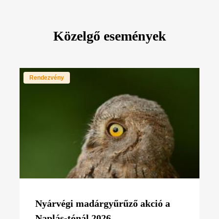
Közelgő események
Rendezvény
Nyárvégi madárgyűrűző akció a
Naplás-tónál 2026