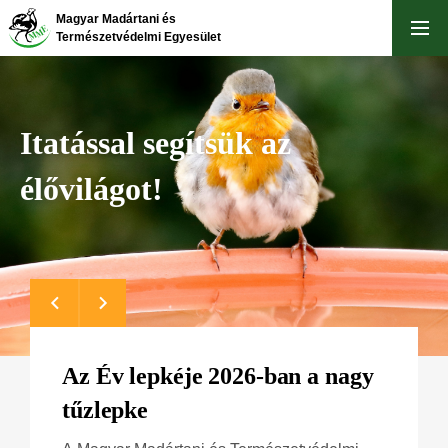
Ugrás
Magyar Madártani és
a
Természetvédelmi Egyesület
tartalomra
Itatással segítsük az
élővilágot!
Az Év lepkéje 2026-ban a nagy
tűzlepke