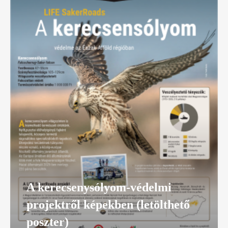
A kerecsenysólyom-védelmi
projektről képekben (letölthető
poszter)