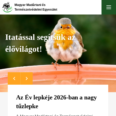
Ugrás
Magyar Madártani és
a
Természetvédelmi Egyesület
tartalomra
Itatással segítsük az
élővilágot!
Az Év lepkéje 2026-ban a nagy
tűzlepke