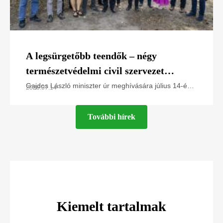
A legsürgetőbb teendők – négy
természetvédelmi civil szervezet
javaslatai Gajdos László miniszter úr
Gajdos László miniszter úr meghívására július 14-én
2026.07.14
az Élő Környezetért Felelős MInisztériumban jártunk,
számára
és a Greenpeace Magyarország, a Magyar
További hírek
Kiemelt tartalmak