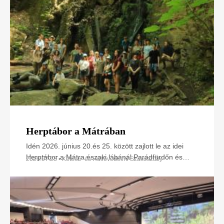
Herptábor a Mátrában
Idén 2026. június 20.és 25. között zajlott le az idei
Herptábor a Mátra északi lábánál Parádfürdőn és
2026.07.23 • Kétéltű- és Hüllővédelmi Szakosztály
környékén. A környék szinte minden kétéltű- és