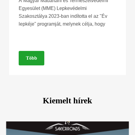
A Magyar Madártani és Természetvédelmi
Egyesület (MME) Lepkevédelmi
Szakosztálya 2023-ban indította el az "Év
lepkéje" programját, melynek célja, hogy
Több
Kiemelt hírek