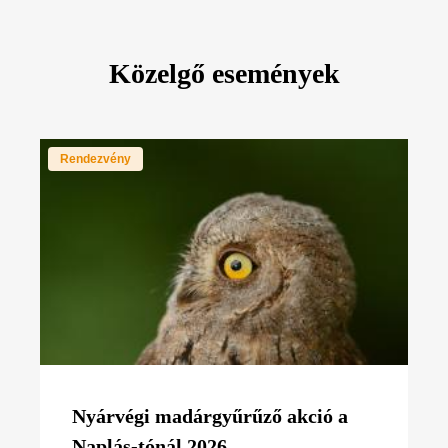
Közelgő események
Rendezvény
Nyárvégi madárgyűrűző akció a
Naplás-tónál 2026