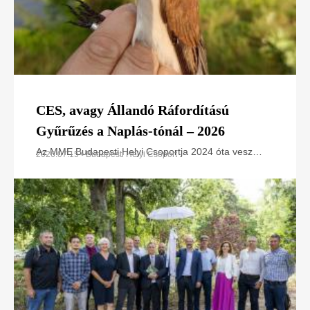
CES, avagy Állandó Ráfordítású
Gyűrűzés a Naplás-tónál – 2026
Az MME Budapesti Helyi Csoportja 2024 óta vesz
2026.07.15 • Budapesti Helyi Csoport
részt az Állandó Ráfordítású Gyűrűzési (CES –
Constant Effort Sites) programban a Naplás-tó
területén