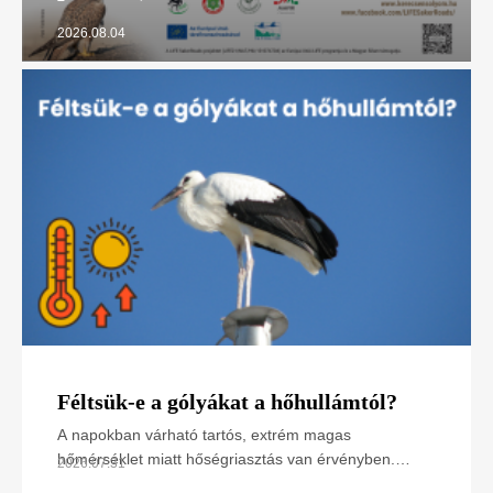
2026.08.04
Féltsük-e a gólyákat a hőhullámtól?
A napokban várható tartós, extrém magas
hőmérséklet miatt hőségriasztás van érvényben.
2026.07.31
Hogyan hat ez a madarakra, különösen a napsütötte