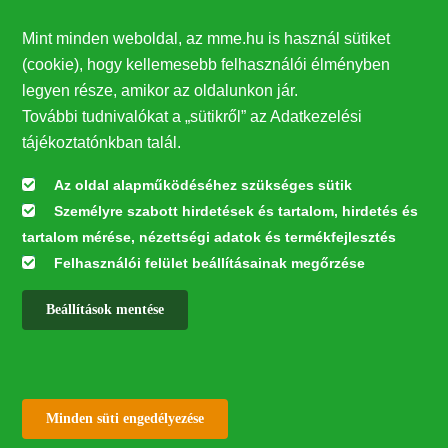
Támogatók
Mint minden weboldal, az mme.hu is használ sütiket
27224
(cookie), hogy kellemesebb felhasználói élményben
legyen része, amikor az oldalunkon jár.
Hírlevél feliratkozás
További tudnivalókat a „sütikről” az Adatkezelési
Értesüljön elsőként legfrissebb híreinkről, eseményeinkről!
tájékoztatónkban talál.
Az oldal alapműködéséhez szükséges sütik
Személyre szabott hirdetések és tartalom, hirdetés és
Feliratkozás
tartalom mérése, nézettségi adatok és termékfejlesztés
Felhasználói felület beállításainak megőrzése
Beállítások mentése
Az oldal kialakítása a LIFE20 NGO4GD/HU/000037 „Közösen a
természetért” elnevezésű program keretében az Európai Bizottság LIFE
alapja támogatásában valósult meg.
✕
Minden jog fenntartva © 2026
Withdraw consent
Minden süti engedélyezése