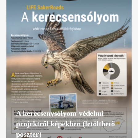
A kerecsenysólyom-védelmi
projektről képekben (letölthető
poszter)