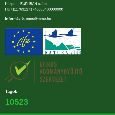
Központi EUR IBAN szám:
HU71117631271746088400000000
Információ
: mme@mme.hu
Tagok
10523