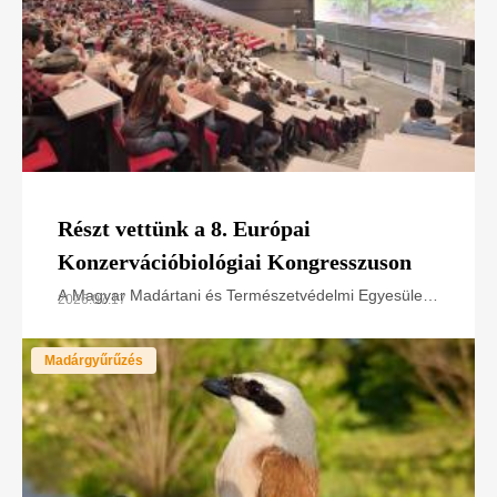
Részt vettünk a 8. Európai
Konzervációbiológiai Kongresszuson
A Magyar Madártani és Természetvédelmi Egyesület
2026.07.17
a LIFE SakerRoads projektet és természetvédelmi
tapasztalatait mutatta be az European Congress of
Madárgyűrűzés