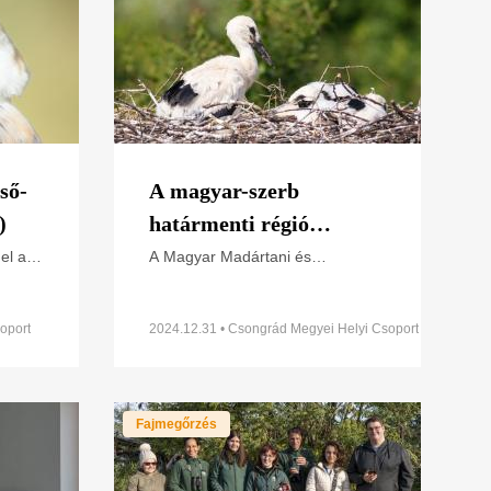
ső-
A magyar-szerb
)
határmenti régió
fehérgólya-
el a
A Magyar Madártani és
ára
Természetvédelmi Egyesület
állományának felmérési
ét és
(MME) és a Szerbiai Madártani és
eredményei
aink
Madárvédelmi Egyesület (BPSSS)
oport
2024.12.31 • Csongrád Megyei Helyi Csoport
az „A Pannon szikes gyepek
Fajmegőrzés