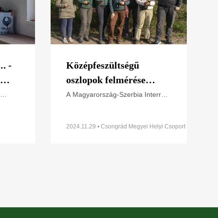
. -
Középfeszültségű
oszlopok felmérése
y
tanfolyam
A Magyarország-Szerbia Interreg
rvezet
programból finanszírozott
önkénteseknek
GRASSLANDBIRDS projekt
mber
(HUSRB/23S/12/043) keretében a
2024.11.29 • Csongrád Megyei Helyi Csoport
Magyar Madártani és
Természetvédelmi