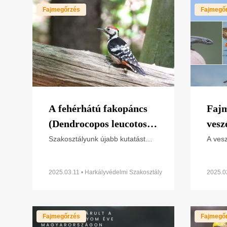
Fajmegőrzés
Fajmegő
A fehérhátú fakopáncs
Fajm
(Dendrocopos leucotos)
vesz
színesgyűrűs jelölése
véde
Szakosztályunk újabb kutatást
A vesz
indított az idei évben, melynek fő
megőr
célja a fehérhátú fakopáncs
tudom
otthonterületének nagyságát
szerve
2025.03.11 • Harkályvédelmi Szakosztály
2025.0
vizsgálni. Komolyabb
összeh
együt
Fajmegőrzés
Fajmegő