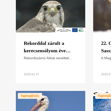
Rekorddal zárult a
22. 
kerecsensólyom éve
Sass
Magyarországon
janu
Rekordszámú fiókát neveltek
A Mag
2024-ben az Év Madarának
Termé
választott kerecsensólymok
(MME)
Magyarországon. A Magyar
igazga
2025.01.27
2025.0
Madártani és Természetvédelmi
szerv
Egyesület (MME)
immár
Fajmegőrzés
Fajmegő