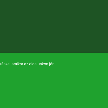
észe, amikor az oldalunkon jár.
✕
tásában valósult meg.