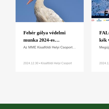
Fehér gólya védelmi
FAL
munka 2024-es
kék 
eredményei Győr-
és a
Az MME Kisalföldi Helyi Csoportja
Megúju
1986 óta foglalkozik fehér gólya
e szí
Moson-Sopron
védelemmel, így közel 40 év
honla
megyében
időtávlatában tudjuk vizsgálni a faj
– köz
2024.12.30 • Kisalföldi Helyi Csoport
2024.1
jelenlétét Győr
Termé
Oldalszámozás