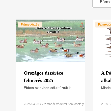
– Bárme
Fajmegőrzés
Fajmegő
Országos úszóréce
A Pó
felmérés 2025
alka
Ebben az évben célul tűztük ki,
Minden
hogy a 2025-ös év madara, a
ünnepe
böjti réce fészkelőállományát
(World
minél szélesebb körben mérjük fel
vagy 
2025.04.25 • Vízimadár-védelmi Szakosztály
2025.0
annak érdekében, hogy
szélki