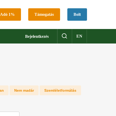
Adó 1%
Támogatás
Bolt
EN
Bejelentkezés
an
Nem madár
Szemléletformálás