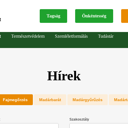
Tagság
Önkéntesség
t
Top
t
Természetvédelem
Szemléletformálás
Tudástár
menu
Hírek
Fajmegőrzés
Madárbarát
Madárgyűrűzés
Madárt
t
Szakosztály