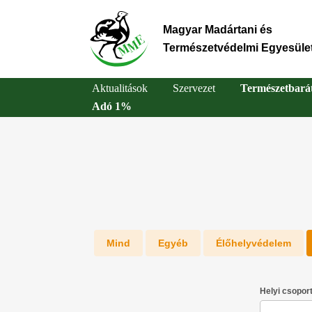
Ugrás
a
Magyar Madártani és
tartalomra
Természetvédelmi Egyesüle
Aktualitások
Szervezet
Természetbará
Adó 1%
Main
navigation
Egyéb
Élőhelyvédelem
Helyi csopor