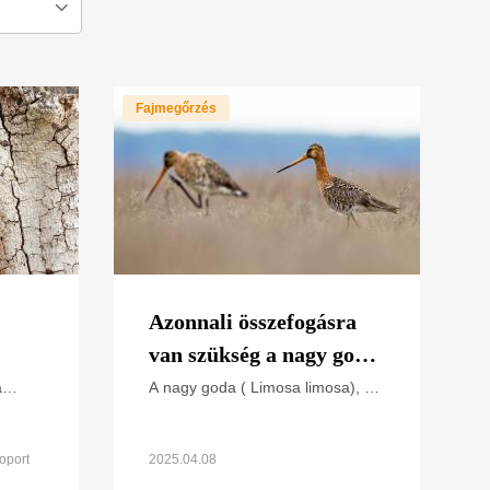
Fajmegőrzés
Azonnali összefogásra
van szükség a nagy goda
megmentése érdekében
a
A nagy goda ( Limosa limosa), a
szikes rétek, nedves mocsárrétek,
szikes legelők egykori jól ismert
 Bükki
fészkelője volt. A hazai
oport
2025.04.08
oz
fészkelőállomány a ’90-es