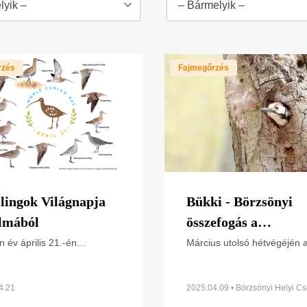
lyik –
– Bármelyik –
rzés
Fajmegőrzés
lingok Világnapja
Bükki - Börzsönyi
lmából
összefogás a
Tarnavidéken
 év április 21.-én
Március utolsó hétvégéjén 
ljük a Pólingok Világnapját
fokozottan védett fehérhátú
 Curlew Day). A pólingok –
fakopáncs élőhelyének
szép, régies nevükön
monitorozására került sor a
4.21
2025.04.09 • Börzsönyi Helyi Cs
áltók – a
Nemzeti Park Igazgatóságh