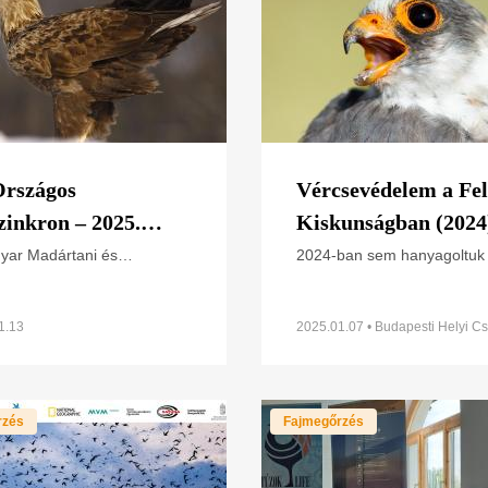
Országos
Vércsevédelem a Fel
zinkron – 2025.
Kiskunságban (2024
ár 17-20.
yar Madártani és
2024-ban sem hanyagoltuk 
szetvédelmi Egyesület
vörös és kék vércsék szám
 a nemzetipark-
kihelyezett odúk ellenőrzés
tóságokkal és más civil
karbantartását. Tapasztalat
1.13
2025.01.07 • Budapesti Helyi Cs
ezetekkel együttműködve
szerint a vörös vércsék
on 22. alkalommal
rzés
Fajmegőrzés