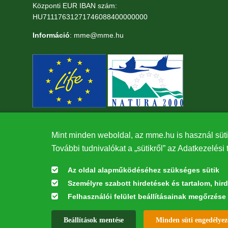
Központi EUR IBAN szám:
HU71117631271746088400000000
Információ
: mme@mme.hu
Mint minden weboldal, az mme.hu is használ süti
További tudnivalókat a „sütikről” az Adatkezelési 
Az oldal alapműködéséhez szükséges sütik
Személyre szabott hirdetések és tartalom, hir
Felhasználói felület beállításainak megőrzése
Az oldal kialakítása a LIFE20 NGO4GD/HU/000037 „Közösen a term
Beállítások mentése
Minden süti engedélyez