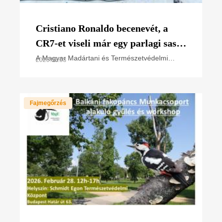
Cristiano Ronaldo becenevét, a
CR7-et viseli már egy parlagi sas
fióka is
A Magyar Madártani és Természetvédelmi
2026.07.03
Egyesület (MME) szakemberei, a nemzeti park
igazgatóságok természetvédelmi
őrszolgálatával együttműködésben
Fajmegőrzés