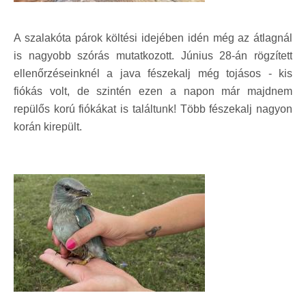
A szalakóta párok költési idejében idén még az átlagnál
is nagyobb szórás mutatkozott. Június 28-án rögzített
ellenőrzéseinknél a java fészekalj még tojásos - kis
fiókás volt, de szintén ezen a napon már majdnem
repülős korú fiókákat is találtunk! Több fészekalj nagyon
korán kirepült.