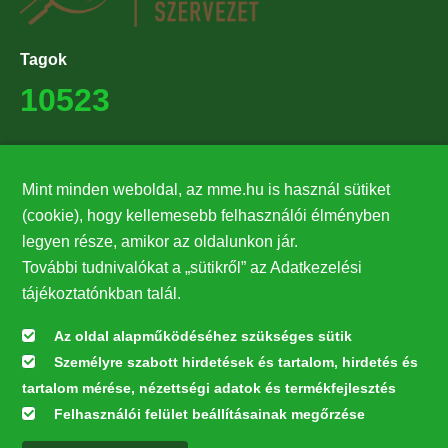
Tagok
10523
Támogatók
Mint minden weboldal, az mme.hu is használ sütiket
27224
(cookie), hogy kellemesebb felhasználói élményben
legyen része, amikor az oldalunkon jár.
Hírlevél feliratkozás
További tudnivalókat a „sütikről” az Adatkezelési
Értesüljön elsőként legfrissebb híreinkről, eseményeinkről!
tájékoztatónkban talál.
Az oldal alapműködéséhez szükséges sütik
Személyre szabott hirdetések és tartalom, hirdetés és
Feliratkozás
tartalom mérése, nézettségi adatok és termékfejlesztés
Felhasználói felület beállításainak megőrzése