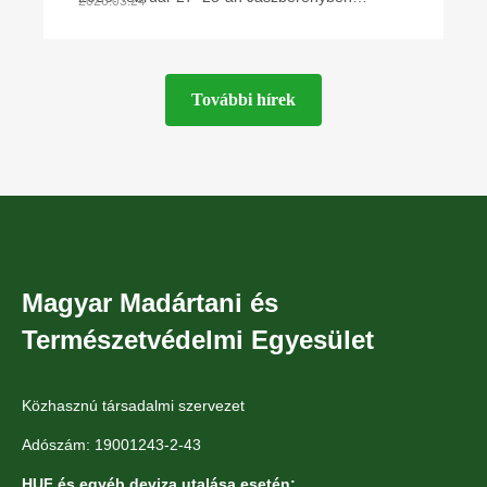
2026.03.24
rendezte meg éves kétnapos konferenciáját a
Magyar Madártani és Természetvédelmi
Egyesület Ragadozómadár-védelmi
További hírek
Magyar Madártani és
Természetvédelmi Egyesület
Közhasznú társadalmi szervezet
Adószám: 19001243-2-43
HUF és egyéb deviza utalása esetén: