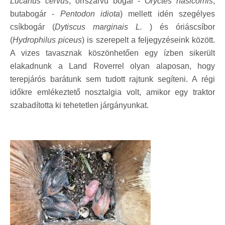
Lucanus cervus
, orrszarvú bogár -
Oryctes nasicornis
,
butabogár -
Pentodon idiota
) mellett idén szegélyes
csíkbogár (
Dytiscus marginais L.
) és óriáscsíbor
(
Hydrophilus piceus
) is szerepelt a feljegyzéseink között.
A vizes tavasznak köszönhetően egy ízben sikerült
elakadnunk a Land Roverrel olyan alaposan, hogy
terepjárós barátunk sem tudott rajtunk segíteni. A régi
időkre emlékeztető nosztalgia volt, amikor egy traktor
szabadította ki tehetetlen járgányunkat.