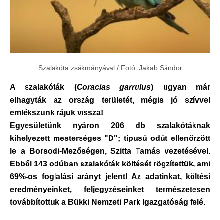
Szalakóta zsákmányával / Fotó: Jakab Sándor
A szalakóták (
Coracias garrulus
) ugyan már
elhagyták az ország területét, mégis jó szívvel
emlékszünk rájuk vissza!
Egyesületünk nyáron 206 db szalakótáknak
kihelyezett mesterséges "D"; típusú odút ellenőrzött
le a Borsodi-Mezőségen, Szitta Tamás vezetésével.
Ebből 143 odúban szalakóták költését rögzítettük, ami
69%-os foglalási arányt jelent! Az adatinkat, költési
eredményeinket, feljegyzéseinket természetesen
továbbítottuk a Bükki Nemzeti Park Igazgatóság felé.