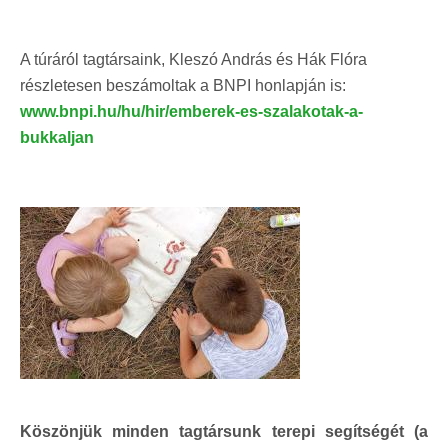
A túráról tagtársaink, Kleszó András és Hák Flóra
részletesen beszámoltak a BNPI honlapján is:
www.bnpi.hu/hu/hir/emberek-es-szalakotak-a-
bukkaljan
Köszönjük minden tagtársunk terepi segítségét (a