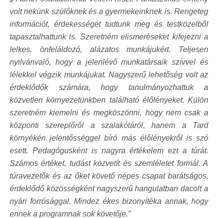
volt nekünk szülőknek és a gyermekeinknek is. Rengeteg
információt, érdekességet tudtunk meg és testközelből
tapasztalhattunk is. Szeretném elismeréseket kifejezni a
lelkes, önfeláldozó, alázatos munkájukért. Teljesen
nyilvánvaló, hogy a jelenlévő munkatársaik szívvel és
lélekkel végzik munkájukat. Nagyszerű lehetőség volt az
érdeklődők számára, hogy tanulmányozhattuk a
közvetlen környezetünkben található élőlényeket. Külön
szeretném kiemelni és megköszönni, hogy nem csak a
központi szereplőről a szalakótáról, hanem a Tard
környékén jelentősséggel bíró más élőlényekről is szó
esett. Pedagógusként is nagyra értékelem ezt a túrát.
Számos értéket, tudást közvetít és szemléletet formál. A
túravezetők és az őket követő népes csapat barátságos,
érdeklődő közösségként nagyszerű hangulatban dacolt a
nyári forrósággal. Mindez ékes bizonyítéka annak, hogy
ennek a programnak sok követője.”