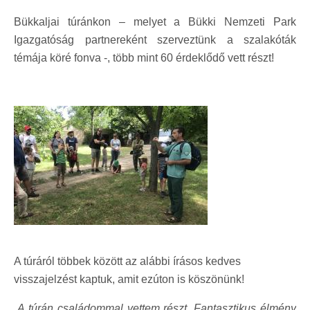
Bükkaljai túránkon – melyet a Bükki Nemzeti Park
Igazgatóság partnereként szerveztünk a szalakóták
témája köré fonva -, több mint 60 érdeklődő vett részt!
A túráról többek között az alábbi írásos kedves
visszajelzést kaptuk, amit ezúton is köszönünk!
„A túrán családommal vettem részt. Fantasztikus élmény