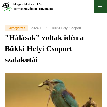
Ugrás
Magyar Madártani és
a
Természetvédelmi Egyesület
tartalomra
2024.10.29
Bükki Helyi Csoport
Fajmegőrzés
"Hálásak” voltak idén a
Bükki Helyi Csoport
szalakótái