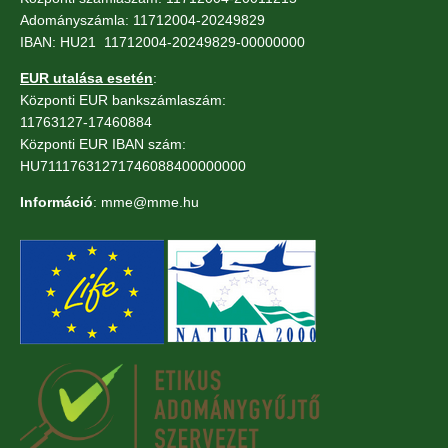
Adományszámla: 11712004-20249829
IBAN: HU21 11712004-20249829-00000000
EUR utalása esetén
:
Központi EUR bankszámlaszám:
11763127-17460884
Központi EUR IBAN szám:
HU71117631271746088400000000
Információ
: mme@mme.hu