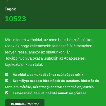
Tagok
10523
Támogatók
Mint minden weboldal, az mme.hu is használ sütiket
27224
(cookie), hogy kellemesebb felhasználói élményben
legyen része, amikor az oldalunkon jár.
Hírlevél feliratkozás
További tudnivalókat a „sütikről” az Adatkezelési
Értesüljön elsőként legfrissebb híreinkről, eseményeinkről!
tájékoztatónkban talál.
Az oldal alapműködéséhez szükséges sütik
Személyre szabott hirdetések és tartalom, hirdetés és
Feliratkozás
tartalom mérése, nézettségi adatok és termékfejlesztés
Felhasználói felület beállításainak megőrzése
Beállítások mentése