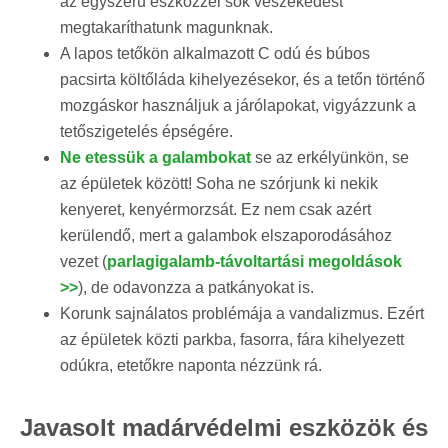
az egyszerű eszközzel sok veszekedést
megtakaríthatunk magunknak.
A lapos tetőkön alkalmazott C odú és búbos
pacsirta költőláda kihelyezésekor, és a tetőn történő
mozgáskor használjuk a járólapokat, vigyázzunk a
tetőszigetelés épségére.
Ne etessük a galambokat
se az erkélyünkön, se
az épületek között! Soha ne szórjunk ki nekik
kenyeret, kenyérmorzsát. Ez nem csak azért
kerülendő, mert a galambok elszaporodásához
vezet (
parlagigalamb-távoltartási megoldások
>>
), de odavonzza a patkányokat is.
Korunk sajnálatos problémája a vandalizmus. Ezért
az épületek közti parkba, fasorra, fára kihelyezett
odúkra, etetőkre naponta nézzünk rá.
Javasolt madárvédelmi eszközök és