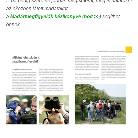
... ha pedig szeretné jobban megismerni, meg is határozni
az eközben látott madarakat,
a
Madármegfigyelők kézikönyve
(
bolt >>
) segíthet
önnek