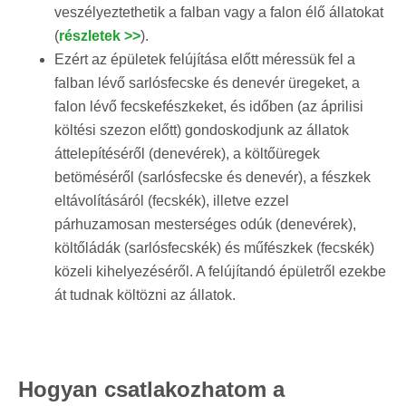
veszélyeztethetik a falban vagy a falon élő állatokat
(
részletek >>
).
Ezért az épületek felújítása előtt méressük fel a
falban lévő sarlósfecske és denevér üregeket, a
falon lévő fecskefészkeket, és időben (az áprilisi
költési szezon előtt) gondoskodjunk az állatok
áttelepítéséről (denevérek), a költőüregek
betöméséről (sarlósfecske és denevér), a fészkek
eltávolításáról (fecskék), illetve ezzel
párhuzamosan mesterséges odúk (denevérek),
költőládák (sarlósfecskék) és műfészkek (fecskék)
közeli kihelyezéséről. A felújítandó épületről ezekbe
át tudnak költözni az állatok.
Hogyan csatlakozhatom a