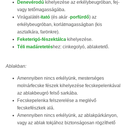
Denevérodú
kihelyezése az erkélybeugróban, fej-
vagy tetőmagasságába.
Virágalátét-
itató
(és akár -
porfürdő
) az
erkélybeugróban, korlátmagasságban (kis
asztalkára, farönkre).
Feketerigó-fészektálca
kihelyezése.
Téli madáretetés
hez: cinkegolyó, ablaketető.
Ablakban:
Amennyiben nincs erkélyünk, mesterséges
molnárfecske fészek kihelyezése fecskepelenkával
az ablakbeugró felső sarkába.
Fecskepelenka felszerelése a meglévő
fecskefészkek alá.
Amennyiben nincs erkélyünk, az ablakpárkányon,
vagy az ablak tokjához biztonságosan rögzíthető