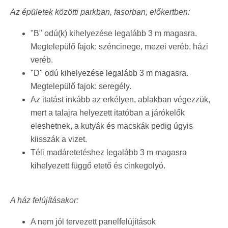
Az épületek közötti parkban, fasorban, előkertben:
"B" odú(k) kihelyezése legalább 3 m magasra.
Megtelepülő fajok: széncinege, mezei veréb, házi
veréb.
"D" odú kihelyezése legalább 3 m magasra.
Megtelepülő fajok: seregély.
Az itatást inkább az erkélyen, ablakban végezzük,
mert a talajra helyezett itatóban a járókelők
eleshetnek, a kutyák és macskák pedig úgyis
kiisszák a vizet.
Téli madáretetéshez legalább 3 m magasra
kihelyezett függő etető és cinkegolyó.
A ház felújításakor:
A nem jól tervezett panelfelújítások