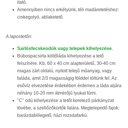
itató.
Amennyiben nincs erkélyünk, téli madáretetéshez:
cinkegolyó, ablaketető.
A lapostetőn:
Sarlósfecskeodúk vagy telepek kihelyezése
.
Búbospacsirta költőláda kihelyezése a tető
felszínére. Kb. 60 x 40 cm alapterületű, 30-40 cm
magas zárt oldalú, nyitott tetejű műanyag, vagy
faláda, amit 2/3 magasságig földdel töltünk fel. Az
esővíz elvezetése érdekében érdemes a láda aljára
néhány 10-20 mm átmérőjű lyukat fúrni.
"C" odú kihelyezése a tetőt keretező párkányzat
tövébe, a szellőzőkürtők falára. Megtelepedő fajok:
barázdabillegető, házi rozsdafarkú.