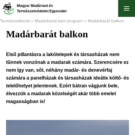
Ugrás
Magyar Madártani és
a
Természetvédelmi Egyesület
tartalomra
Természetbarát
Madárbarát kert program
Madárbarát balkon
Madárbarát balkon
Morzsa
Első pillantásra a lakótelepek és társasházak nem
tűnnek vonzónak a madarak számára. Szerencsére ez
nem így van, sőt, néhány madár- és denevérfaj
számára a panelházak és társasházak ideális költő- és
telelőhelyet jelentenek. Ezért bátran vágjunk bele,
élvezzük a madarak közelségét akár több emelet
magasságban is!