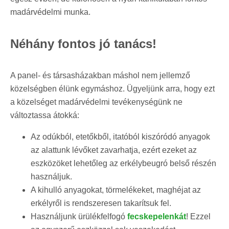
madárvédelmi munka.
Néhány fontos jó tanács!
A panel- és társasházakban máshol nem jellemző
közelségben élünk egymáshoz. Ügyeljünk arra, hogy ezt
a közelséget madárvédelmi tevékenységünk ne
változtassa átokká:
Az odúkból, etetőkből, itatóból kiszóródó anyagok
az alattunk lévőket zavarhatja, ezért ezeket az
eszközöket lehetőleg az erkélybeugró belső részén
használjuk.
A kihulló anyagokat, törmelékeket, maghéjat az
erkélyről is rendszeresen takarítsuk fel.
Használjunk ürülékfelfogó
fecskepelenkát
! Ezzel