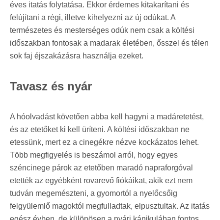
éves itatás folytatása. Ekkor érdemes kitakarítani és
felújítani a régi, illetve kihelyezni az új odúkat. A
természetes és mesterséges odúk nem csak a költési
időszakban fontosak a madarak életében, ősszel és télen
sok faj éjszakázásra használja ezeket.
Tavasz és nyár
A hóolvadást követően abba kell hagyni a madáretetést,
és az etetőket ki kell üríteni. A költési időszakban ne
etessünk, mert ez a cinegékre nézve kockázatos lehet.
Több megfigyelés is beszámol arról, hogy egyes
széncinege párok az etetőben maradó napraforgóval
etették az egyébként rovarevő fiókáikat, akik ezt nem
tudván megemészteni, a gyomortól a nyelőcsőig
felgyülemlő magoktól megfulladtak, elpusztultak. Az itatás
egész évben, de különösen a nyári kánikulában fontos