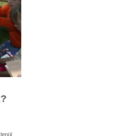
z?
lenül