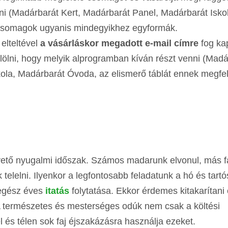
ni (Madárbarát Kert, Madárbarát Panel, Madárbarát Isko
csomagok ugyanis mindegyikhez egyformák.
elteltével
a vásárláskor megadott e-mail címre
fog ka
elölni, hogy melyik alprogramban kíván részt venni (Madá
skola, Madárbarát Óvoda, az elismerő táblát ennek megfe
övető nyugalmi időszak. Számos madarunk elvonul, más f
elelni. Ilyenkor a legfontosabb feladatunk a hó és tartó
egész éves
itatás
folytatása. Ekkor érdemes kitakarítani
A természetes és mesterséges odúk nem csak a költési
és télen sok faj éjszakázásra használja ezeket.