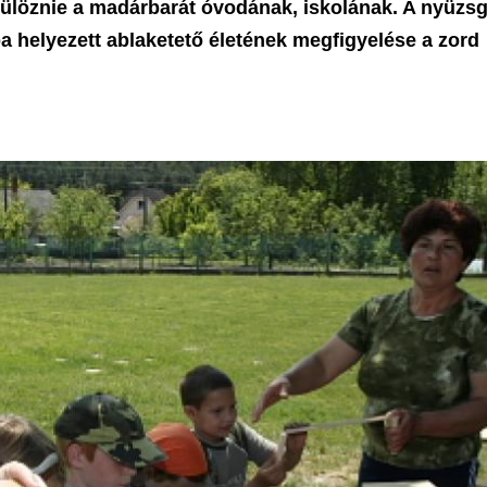
külöznie a madárbarát óvodának, iskolának. A nyüzs
 helyezett ablaketető életének megfigyelése a zord