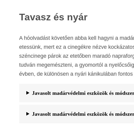
Tavasz és nyár
A hóolvadást követően abba kell hagyni a madáret
etessünk, mert ez a cinegékre nézve kockázatos
széncinege párok az etetőben maradó napraforgó
tudván megemészteni, a gyomortól a nyelőcsőig 
évben, de különösen a nyári kánikulában fonto
Javasolt madárvédelmi eszközök és módsze
Javasolt madárvédelmi eszközök és módsze