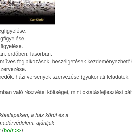
gfigyelése.
egfigyelése.
figyelése.
an, erdőben, fasorban.
ézműves foglalkozások, beszélgetések kezdeményezhető
zervezése.
edők, házi versenyek szervezése (gyakorlati feladatok,
an való részvétel költségei, mint oktatásfejlesztési pál
kótelepeken, a ház körül és a
madárvédelem, ajánljuk
t
(
bolt >>
), ...