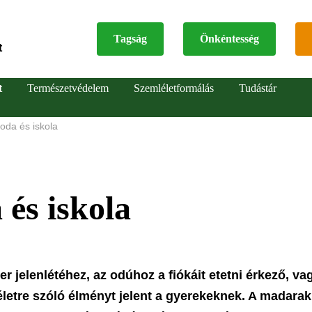
Tagság
Önkéntesség
t
Top
t
Természetvédelem
Szemléletformálás
Tudástár
menu
oda és iskola
és iskola
 jelenlétéhez, az odúhoz a fiókáit etetni érkező, va
etre szóló élményt jelent a gyerekeknek. A madarak 