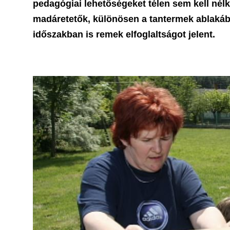
pedagógiai lehetőségeket télen sem kell nél
madáretetők, különösen a tantermek ablakába
időszakban is remek elfoglaltságot jelent.