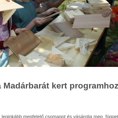
a Madárbarát kert programho
leginkább megfelelő csomagot és vásárolja meg, függet