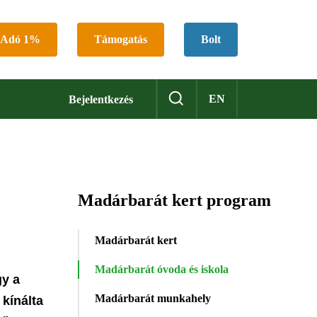
Adó 1%
Támogatás
Bolt
EN
Bejelentkezés
Madárbarát kert program
Madárbarát kert
Madárbarát óvoda és iskola
gy a
Madárbarát munkahely
kínálta