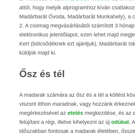
attól, hogy melyik alprogramhoz kíván csatlakoz
Madárbarát Óvoda, Madárbarát Munkahely), a 
2. A csomag megvásárlásától számított 3 hónap 
elektronikus jelentőlapot, ezen lehet majd megj
Kert (bölcsődéknek ezt ajánljuk), Madárbarát I
küldjük majd ki.
Ősz és tél
A madarak számára az ősz és a tél a költést k
viszont itthon maradnak, vagy hozzánk érkeznek t
megérkezésével az
etetés
megkezdése, és az 
felújítani a régi, illetve kihelyezni az új
odúkat
. 
időszakban fontosak a madarak életében, ősszel 