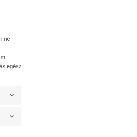
an ne
nem
tás egész