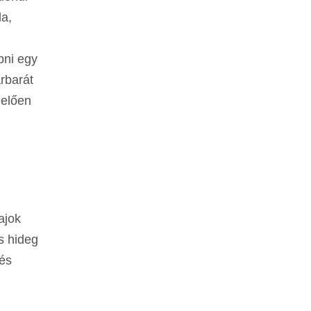
la,
pni egy
rbarát
lelően
ajok
s hideg
 és