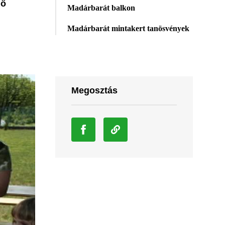
gő
Madárbarát balkon
Madárbarát mintakert tanösvények
Megosztás