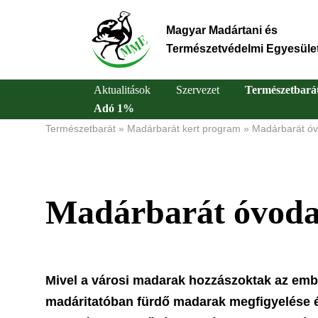
Ugrás
a
Magyar Madártani és
tartalomra
Természetvédelmi Egyesüle
Aktualitások
Szervezet
Természetbará
Adó 1%
Main
Természetbarát
Madárbarát kert program
Madárbarát óv
Morzsa
navigation
Madárbarát óvoda 
Mivel a városi madarak hozzászoktak az ember
madáritatóban fürdő madarak megfigyelése él