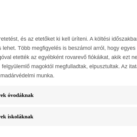
etést, és az etetőket ki kell üríteni. A költési időszakb
 lehet. Több megfigyelés is beszámol arról, hogy egyes
val etették az egyébként rovarevő fiókáikat, akik ezt 
felgyülemlő magoktól megfulladtak, elpusztultak. Az ita
s madárvédelmi munka.
rek óvodáknak
rek iskoláknak