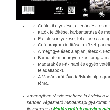
Odúk kihelyezése, ellenőrzése és me
Itatók feltöltése, karbantartása és m
Etetők kihelyezése, feltöltése és meg
Odú program indítása a közeli parkb
A megfigyelések alapján játékok, k
Bemutató madárgyűrűzési program s
Madarak és Fák napi és egyéb vetélk
feladatlapok).
A Madárbarát Óvoda/Iskola alprogramb
téma.
Amennyiben részletesebben is érdekli a la
kertben végezhető mindennapi gyakorlati 
figyelmébe a
Madárbarátok nagykönyvé