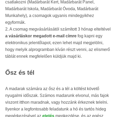
csatlakozni (Madárbarát Kert, Madárbarát Panel,
Madárbarát Iskola, Madárbarát Óvoda, Madárbarát
Munkahely), a csomagok ugyanis mindegyikhez
egyformák.
2. A csomag megvásárlásától számított 3 hónap elteltével
a vásárláskor megadott e-mail címre
fog kapni egy
elektronikus jelentőlapot, ezen lehet majd megjelölni,
hogy melyik alprogramban kíván részt venni, az elismerő
táblát ennek megfelelően küldjük majd ki.
Ősz és tél
A madarak számára az ősz és a tél a költést követő
nyugalmi időszak. Számos madarunk elvonul, más fajok
viszont itthon maradnak, vagy hozzánk érkeznek telelni.
Ilyenkor a legfontosabb feladatunk a hó és tartós hideg
megérkezésével az
etetés
megkezdése, és az egész