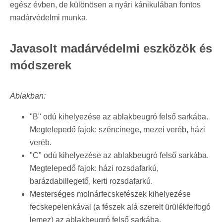
egész évben, de különösen a nyári kánikulában fontos
madárvédelmi munka.
Javasolt madárvédelmi eszközök és
módszerek
Ablakban:
"B" odú kihelyezése az ablakbeugró felső sarkába.
Megtelepedő fajok: széncinege, mezei veréb, házi
veréb.
"C" odú kihelyezése az ablakbeugró felső sarkába.
Megtelepedő fajok: házi rozsdafarkú,
barázdabillegető, kerti rozsdafarkú.
Mesterséges molnárfecskefészek kihelyezése
fecskepelenkával (a fészek alá szerelt ürülékfelfogó
lemez) az ablakbeugró felső sarkába.