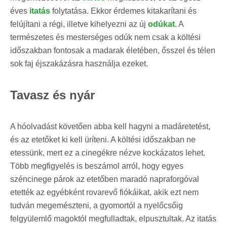
éves
itatás
folytatása. Ekkor érdemes kitakarítani és
felújítani a régi, illetve kihelyezni az új
odúkat
. A
természetes és mesterséges odúk nem csak a költési
időszakban fontosak a madarak életében, ősszel és télen
sok faj éjszakázásra használja ezeket.
Tavasz és nyár
A hóolvadást követően abba kell hagyni a madáretetést,
és az etetőket ki kell üríteni. A költési időszakban ne
etessünk, mert ez a cinegékre nézve kockázatos lehet.
Több megfigyelés is beszámol arról, hogy egyes
széncinege párok az etetőben maradó napraforgóval
etették az egyébként rovarevő fiókáikat, akik ezt nem
tudván megemészteni, a gyomortól a nyelőcsőig
felgyülemlő magoktól megfulladtak, elpusztultak. Az itatás