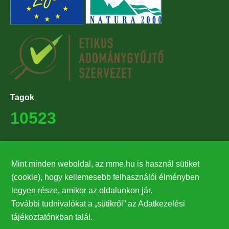
Tagok
10523
Támogatók
Mint minden weboldal, az mme.hu is használ sütiket
27224
(cookie), hogy kellemesebb felhasználói élményben
legyen része, amikor az oldalunkon jár.
Hírlevél feliratkozás
További tudnivalókat a „sütikről” az Adatkezelési
Értesüljön elsőként legfrissebb híreinkről, eseményeinkről!
tájékoztatónkban talál.