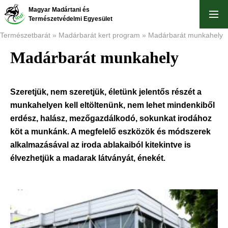
Ugrás
Magyar Madártani és
a
Természetvédelmi Egyesület
tartalomra
Természetbarát
Madárbarát kert program
Madárbarát munkahely
Madárbarát munkahely
Morzsa
Szeretjük, nem szeretjük, életünk jelentős részét a
munkahelyen kell eltöltenünk, nem lehet mindenkiből
erdész, halász, mezőgazdálkodó, sokunkat irodához
köt a munkánk. A megfelelő eszközök és módszerek
alkalmazásával az iroda ablakaiból kitekintve is
élvezhetjük a madarak látványát, énekét.