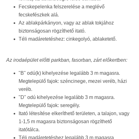
Fecskepelenka felszerelése a meglévő
fecskefészkek alá.
Az ablakpárkányon, vagy az ablak tokjához
biztonságosan rögzíthető itató.
Téli madáretetéshez: cinkegolyó, ablaketető.
Az irodaépület előtti parkban, fasorban, zárt előkertben:
"B" odú(k) kihelyezése legalább 3 m magasra.
Megtelepülő fajok: széncinege, mezei veréb, házi
veréb.
"D" odú kihelyezése legalább 3 m magasra.
Megtelepülő fajok: seregély.
Itató létesítése elkeríthető területen, a talajon, vagy
1-1,5 m magasra biztonságosan rögzíthető
itatótálca.
Téli madáretetéshez legalább 3 m magasra