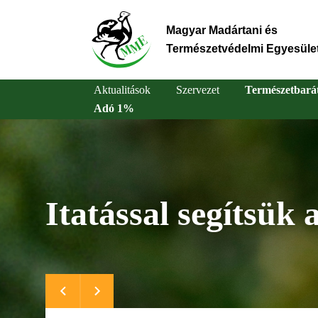
Ugrás
a
Magyar Madártani és
tartalomra
Természetvédelmi Egyesüle
Aktualitások
Szervezet
Természetbará
Adó 1%
Main
navigation
Itatással segítsük a