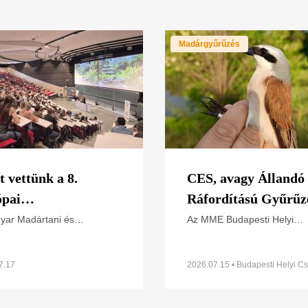
Madárgyűrűzés
t vettünk a 8.
CES, avagy Állandó
pai
Ráfordítású Gyűrűz
ervációbiológiai
Naplás-tónál – 2026
yar Madártani és
Az MME Budapesti Helyi
szetvédelmi Egyesület a
Csoportja 2024 óta vesz rés
resszuson
SakerRoads projektet és
Állandó Ráfordítású Gyűrűz
zetvédelmi tapasztalatait
(CES – Constant Effort Site
7.17
2026.07.15 • Budapesti Helyi Cs
ta be az European
programban a Naplás-tó ter
ess of