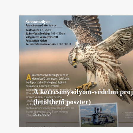
A kerecsenysólyom-védelmi proj
(letölthető poszter)
2026.08.04