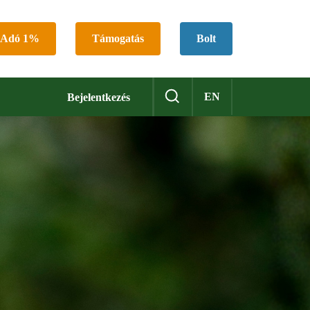
Adó 1%
Támogatás
Bolt
EN
Bejelentkezés