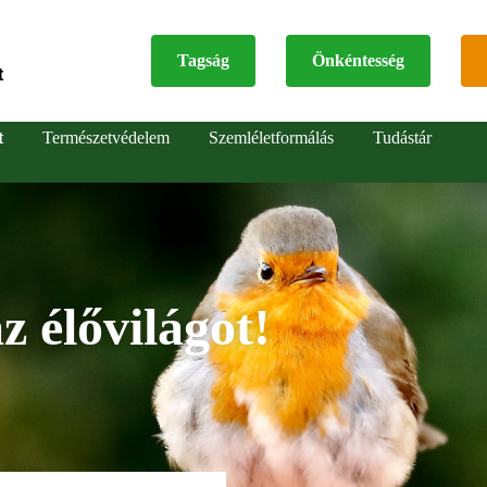
Tagság
Önkéntesség
t
Top
t
Természetvédelem
Szemléletformálás
Tudástár
menu
z élővilágot!