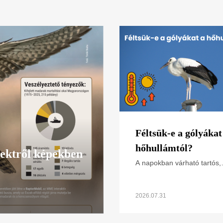
Féltsük-e a gólyákat
hőhullámtól?
ektről képekben
A napokban várható tartós,
extrém magas hőmérséklet 
hőségriasztás van érvényb
Hogyan hat ez a madarakra
2026.07.31
különösen a napsütötte fés