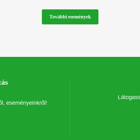
További események
zás
Látogass 
ről, eseményeinkről!