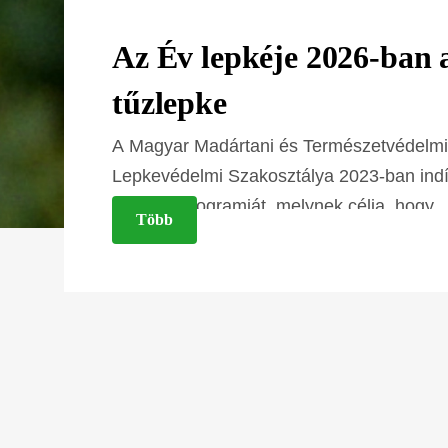
Az Év lepkéje 2026-ban 
tűzlepke
n
ás
A Magyar Madártani és Természetvédelm
Lepkevédelmi Szakosztálya 2023-ban indít
lepkéje" programját, melynek célja, hogy
Több