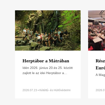
Herptábor a Mátrában
Rész
Euró
Idén 2026. június 20.és 25. között
zajlott le az idei Herptábor a
Konz
A Mag
Mátra északi lábánál Parádfürdőn
Termé
Kong
és környékén. A környék szinte
LIFE 
minden kétéltű- és
termés
2026.07.23 • Kétéltű- és Hüllővédelmi
2026.0
Szakosztály
mutat
Congr