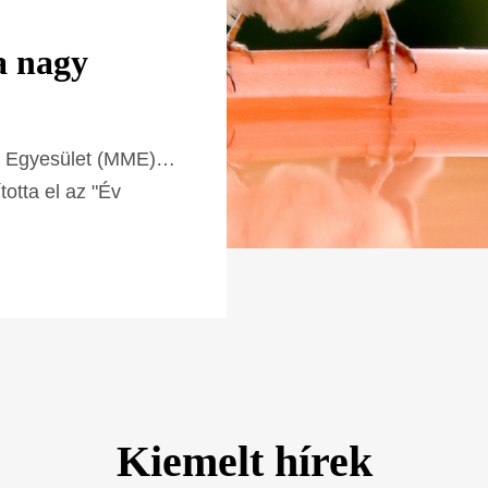
a nagy
Az év élőhelye
Az Élőhelyvédelmi Szak
jelleggel meghirdetett 
i Egyesület (MME)
évről évre egy-egy élőhe
otta el az "Év
Több
Kiemelt hírek