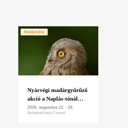
Rendezvény
Nyárvégi madárgyűrűző
akció a Naplás-tónál
2026
2026. augusztus 12.
-
26.
Budapesti Helyi Csoport