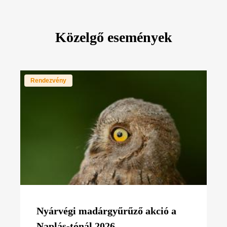
Közelgő események
Rendezvény
Nyárvégi madárgyűrűző akció a
Naplás-tónál 2026