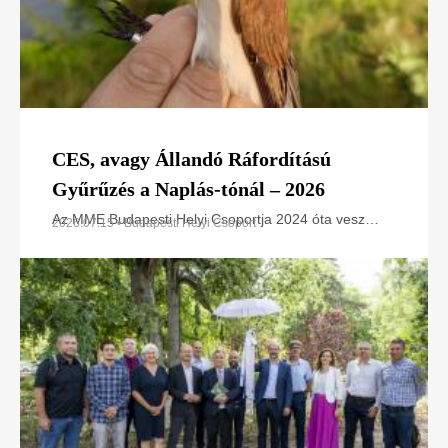
CES, avagy Állandó Ráfordítású
Gyűrűzés a Naplás-tónál – 2026
Az MME Budapesti Helyi Csoportja 2024 óta vesz
2026.07.15 • Budapesti Helyi Csoport
részt az Állandó Ráfordítású Gyűrűzési (CES –
Constant Effort Sites) programban a Naplás-tó
területén