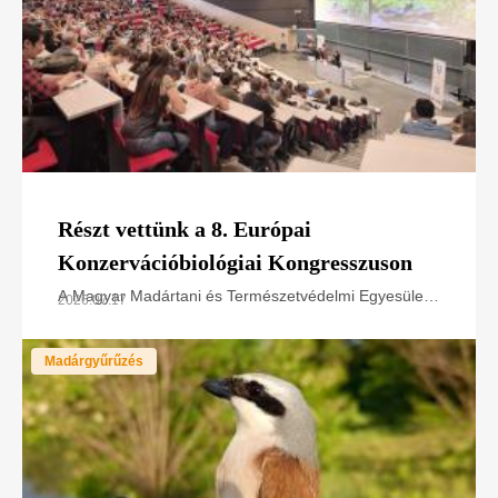
Részt vettünk a 8. Európai
Konzervációbiológiai Kongresszuson
A Magyar Madártani és Természetvédelmi Egyesület
2026.07.17
a LIFE SakerRoads projektet és természetvédelmi
tapasztalatait mutatta be az European Congress of
Madárgyűrűzés