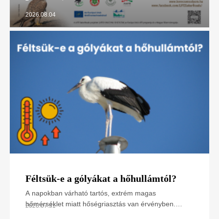
2026.08.04
Féltsük-e a gólyákat a hőhullámtól?
A napokban várható tartós, extrém magas
hőmérséklet miatt hőségriasztás van érvényben.
2026.07.31
Hogyan hat ez a madarakra, különösen a napsütötte