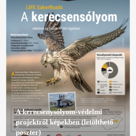
A kerecsenysólyom-védelmi
projektről képekben (letölthető
poszter)