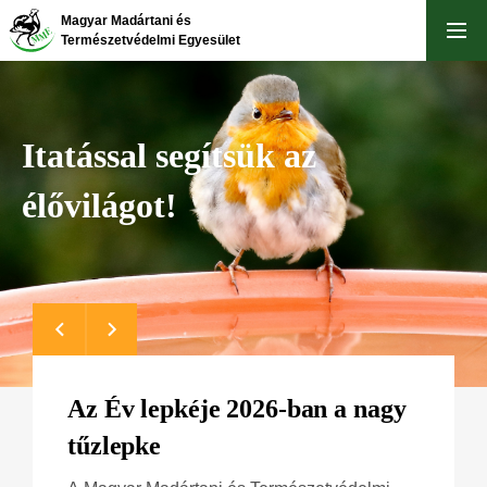
Ugrás
Magyar Madártani és
a
Természetvédelmi Egyesület
tartalomra
Itatással segítsük az
élővilágot!
Az Év lepkéje 2026-ban a nagy
tűzlepke