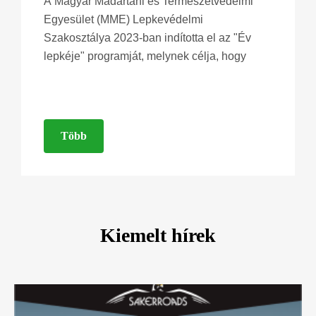
A Magyar Madártani és Természetvédelmi
Egyesület (MME) Lepkevédelmi
Szakosztálya 2023-ban indította el az "Év
lepkéje" programját, melynek célja, hogy
Több
Kiemelt hírek