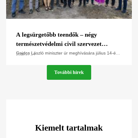
A legsürgetőbb teendők – négy
természetvédelmi civil szervezet
javaslatai Gajdos László miniszter úr
Gajdos László miniszter úr meghívására július 14-én
2026.07.14
az Élő Környezetért Felelős MInisztériumban jártunk,
számára
és a Greenpeace Magyarország, a Magyar
További hírek
Kiemelt tartalmak