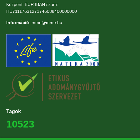
Központi EUR IBAN szám:
HU71117631271746088400000000
Információ
: mme@mme.hu
Tagok
10523