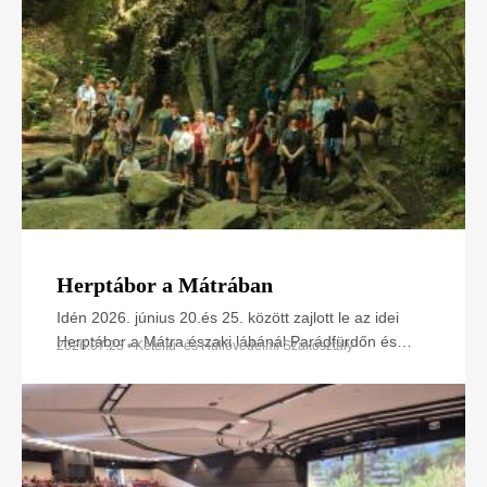
Herptábor a Mátrában
Idén 2026. június 20.és 25. között zajlott le az idei
Herptábor a Mátra északi lábánál Parádfürdőn és
2026.07.23 • Kétéltű- és Hüllővédelmi Szakosztály
környékén. A környék szinte minden kétéltű- és