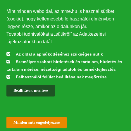
Támogatók
Mint minden weboldal, az mme.hu is használ sütiket
27224
(cookie), hogy kellemesebb felhasználói élményben
legyen része, amikor az oldalunkon jár.
Hírlevél feliratkozás
További tudnivalókat a „sütikről” az Adatkezelési
Értesüljön elsőként legfrissebb híreinkről, eseményeinkről!
tájékoztatónkban talál.
Az oldal alapműködéséhez szükséges sütik
Személyre szabott hirdetések és tartalom, hirdetés és
Feliratkozás
tartalom mérése, nézettségi adatok és termékfejlesztés
Felhasználói felület beállításainak megőrzése
Beállítások mentése
Az oldal kialakítása a LIFE20 NGO4GD/HU/000037 „Közösen a
természetért” elnevezésű program keretében az Európai Bizottság LIFE
alapja támogatásában valósult meg.
✕
Minden jog fenntartva © 2026
Withdraw consent
Minden süti engedélyezése