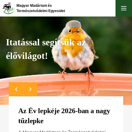
Ugrás
Magyar Madártani és
a
Természetvédelmi Egyesület
tartalomra
Itatással segítsük az
élővilágot!
Az Év lepkéje 2026-ban a nagy
tűzlepke