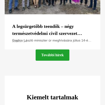
A legsürgetőbb teendők – négy
természetvédelmi civil szervezet
javaslatai Gajdos László miniszter úr
Gajdos László miniszter úr meghívására július 14-én
2026.07.14
az Élő Környezetért Felelős MInisztériumban jártunk,
számára
és a Greenpeace Magyarország, a Magyar
További hírek
Kiemelt tartalmak