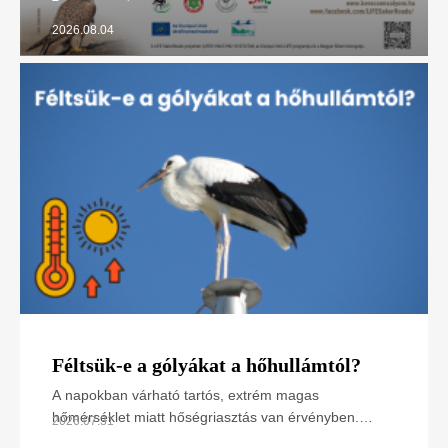
2026.08.04
Féltsük-e a gólyákat a hőhullámtól?
A napokban várható tartós, extrém magas
hőmérséklet miatt hőségriasztás van érvényben.
2026.07.31
Hogyan hat ez a madarakra, különösen a napsütötte