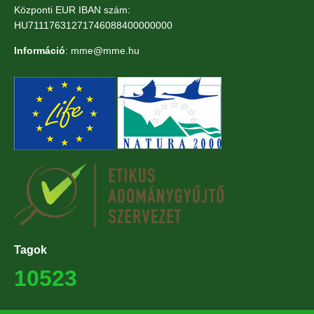
Központi EUR IBAN szám:
HU71117631271746088400000000
Információ
: mme@mme.hu
Tagok
10523