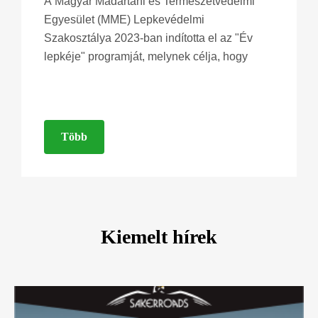
A Magyar Madártani és Természetvédelmi
Egyesület (MME) Lepkevédelmi
Szakosztálya 2023-ban indította el az "Év
lepkéje" programját, melynek célja, hogy
Több
Kiemelt hírek