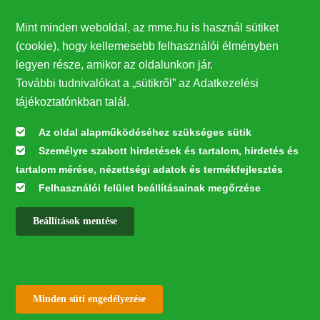
Támogatók
Mint minden weboldal, az mme.hu is használ sütiket
27224
(cookie), hogy kellemesebb felhasználói élményben
legyen része, amikor az oldalunkon jár.
Hírlevél feliratkozás
További tudnivalókat a „sütikről” az Adatkezelési
Értesüljön elsőként legfrissebb híreinkről, eseményeinkről!
tájékoztatónkban talál.
Az oldal alapműködéséhez szükséges sütik
Személyre szabott hirdetések és tartalom, hirdetés és
Feliratkozás
tartalom mérése, nézettségi adatok és termékfejlesztés
Felhasználói felület beállításainak megőrzése
Beállítások mentése
Az oldal kialakítása a LIFE20 NGO4GD/HU/000037 „Közösen a
természetért” elnevezésű program keretében az Európai Bizottság LIFE
alapja támogatásában valósult meg.
✕
Minden jog fenntartva © 2026
Withdraw consent
Minden süti engedélyezése