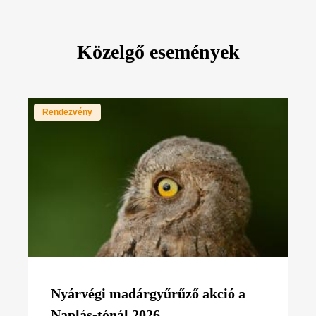
Közelgő események
Rendezvény
Nyárvégi madárgyűrűző akció a
Naplás-tónál 2026