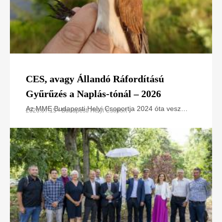
CES, avagy Állandó Ráfordítású
Gyűrűzés a Naplás-tónál – 2026
Az MME Budapesti Helyi Csoportja 2024 óta vesz
2026.07.15 • Budapesti Helyi Csoport
részt az Állandó Ráfordítású Gyűrűzési (CES –
Constant Effort Sites) programban a Naplás-tó
területén