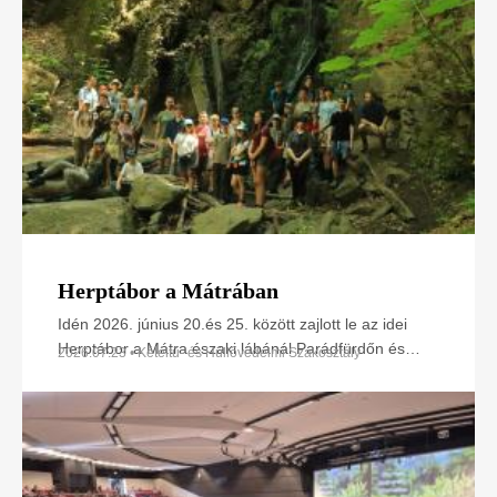
Herptábor a Mátrában
Idén 2026. június 20.és 25. között zajlott le az idei
Herptábor a Mátra északi lábánál Parádfürdőn és
2026.07.23 • Kétéltű- és Hüllővédelmi Szakosztály
környékén. A környék szinte minden kétéltű- és