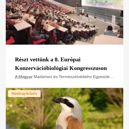
Részt vettünk a 8. Európai
Konzervációbiológiai Kongresszuson
A Magyar Madártani és Természetvédelmi Egyesület
2026.07.17
a LIFE SakerRoads projektet és természetvédelmi
tapasztalatait mutatta be az European Congress of
Madárgyűrűzés