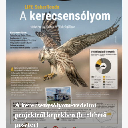
A kerecsenysólyom-védelmi
projektről képekben (letölthető
poszter)