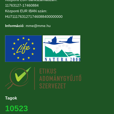
11763127-17460884
Központi EUR IBAN szám:
HU71117631271746088400000000
Információ
: mme@mme.hu
Tagok
10523