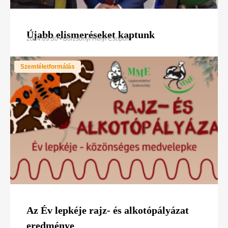
Újabb elismeréseket kaptunk
2024.09.30 • Börzsönyi Helyi Csoport
Szemléletformálás
Az Év lepkéje rajz- és alkotópályázat
eredménye