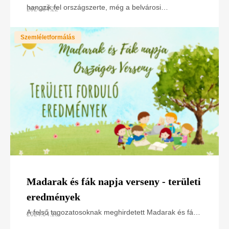
hangzik fel országszerte, még a belvárosi
2024.04.22
bokrosokban is a világ egyik legszebb hangú
madarának, a
Szemléletformálás
Madarak és fák napja verseny - területi
eredmények
A felső tagozatosoknak meghirdetett Madarak és fák
2024.04.18
napja országos csapatversenyre idén 121 iskola 363