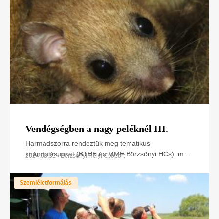
Vendégségben a nagy peléknél III.
Harmadszorra rendeztük meg tematikus
kirándulásunkat (BTHE és MME Börzsönyi HCs), mely
2024.08.31 • Börzsönyi Helyi Csoport
során a nagy pelékkel ismerkedhettek meg az
érdeklődők.
Szemléletformálás