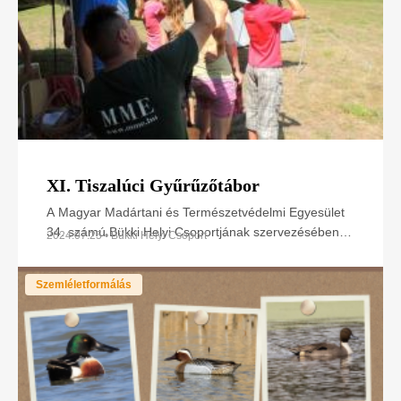
XI. Tiszalúci Gyűrűzőtábor
A Magyar Madártani és Természetvédelmi Egyesület
34. számú Bükki Helyi Csoportjának szervezésében, a
2024.07.25 • Bükki Helyi Csoport
gyűrűző szakemberek és helyi csoportunk önkéntes
Szemléletformálás