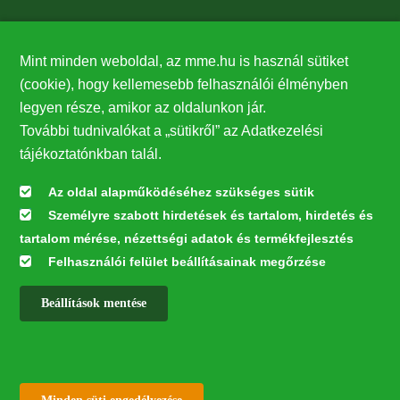
Támogatók
27224
Mint minden weboldal, az mme.hu is használ sütiket
(cookie), hogy kellemesebb felhasználói élményben
legyen része, amikor az oldalunkon jár.
Hírlevél feliratkozás
További tudnivalókat a „sütikről” az Adatkezelési
Értesüljön elsőként legfrissebb híreinkről, eseményeinkről!
tájékoztatónkban talál.
Az oldal alapműködéséhez szükséges sütik
Személyre szabott hirdetések és tartalom, hirdetés és
Feliratkozás
tartalom mérése, nézettségi adatok és termékfejlesztés
Felhasználói felület beállításainak megőrzése
Beállítások mentése
Az oldal kialakítása a LIFE20 NGO4GD/HU/000037 „Közösen a
természetért” elnevezésű program keretében az Európai Bizottság LIFE
alapja támogatásában valósult meg.
✕
Minden jog fenntartva © 2026