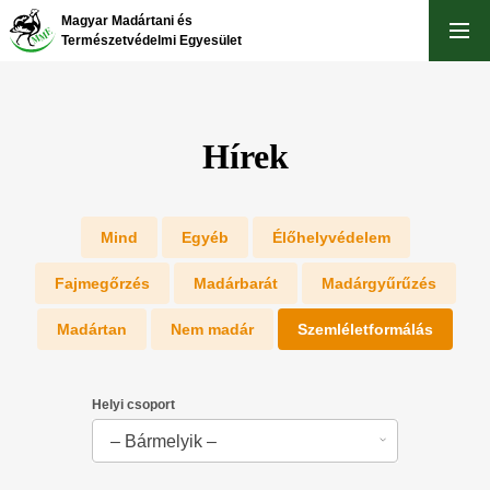
Ugrás
Magyar Madártani és
a
Természetvédelmi Egyesület
tartalomra
Hírek
Egyéb
Élőhelyvédelem
Fajmegőrzés
Madárbarát
Madárgyűrűzés
Madártan
Nem madár
Szemléletformálás
Helyi csoport
– Bármelyik –