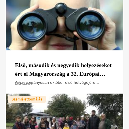
Első, második és negyedik helyezéseket
ért el Magyarország a 32. Európai
Madármegfigyelő Napok rendezvényen
A hagyományosan október első hétvégéjére
2024.10.06
meghirdetett nemzetközi programon 2024-ben 36
2024-ben
BirdLife-partner ország madártani szervezete, köztük
Szemléletformálás
hazánk