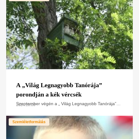
A „Világ Legnagyobb Tanórája”
porondján a kék vércsék
Szeptember végén a „ Világ Legnagyobb Tanórája”
2024.10.08
című programsorozattal összekötött „Mozdulj a
klímáért!” akcióhét keretében, Orosházán mutattuk be
Szemléletformálás
a