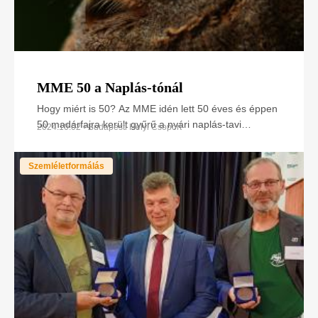
MME 50 a Naplás-tónál
Hogy miért is 50? Az MME idén lett 50 éves és éppen
50 madárfajra került gyűrű a nyári naplás-tavi
2024.10.02 • Budapesti Helyi Csoport
akciónkon. 11. alkalommal rendeztük meg az
Szemléletformálás