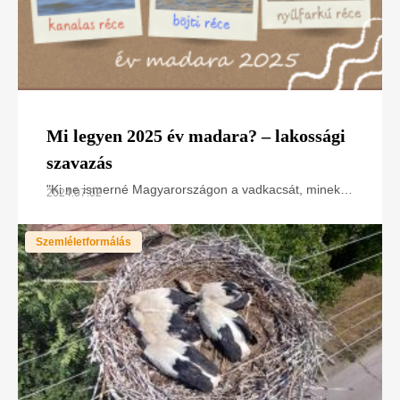
Mi legyen 2025 év madara? – lakossági
szavazás
"Ki ne ismerné Magyarországon a vadkacsát, minek
2024.07.02
erről szavazni?" – gondolhatják sokan. Csakhogy a
récék közel harminc faja fordult elő eddig
Szemléletformálás