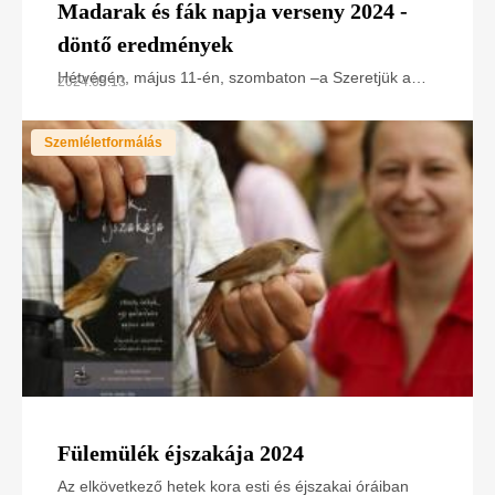
Madarak és fák napja verseny 2024 -
döntő eredmények
Hétvégén, május 11-én, szombaton –a Szeretjük a
2024.05.13
madarakat természetismereti fesztivál keretében –
zajlott a felső tagozatosoknak rendezett MADARAK
Szemléletformálás
ÉS
Fülemülék éjszakája 2024
Az elkövetkező hetek kora esti és éjszakai óráiban