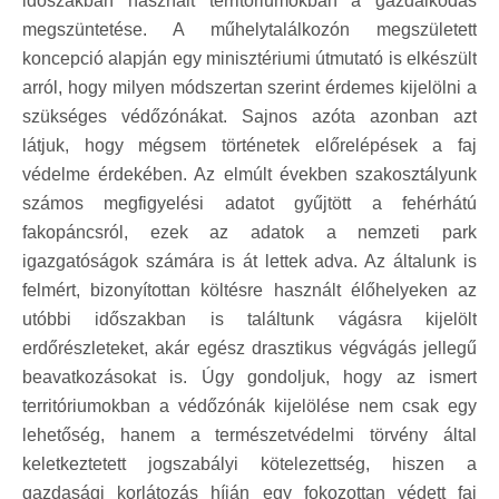
időszakban használt territóriumokban a gazdálkodás
megszüntetése. A műhelytalálkozón megszületett
koncepció alapján egy minisztériumi útmutató is elkészült
arról, hogy milyen módszertan szerint érdemes kijelölni a
szükséges védőzónákat. Sajnos azóta azonban azt
látjuk, hogy mégsem történetek előrelépések a faj
védelme érdekében. Az elmúlt években szakosztályunk
számos megfigyelési adatot gyűjtött a fehérhátú
fakopáncsról, ezek az adatok a nemzeti park
igazgatóságok számára is át lettek adva. Az általunk is
felmért, bizonyítottan költésre használt élőhelyeken az
utóbbi időszakban is találtunk vágásra kijelölt
erdőrészleteket, akár egész drasztikus végvágás jellegű
beavatkozásokat is. Úgy gondoljuk, hogy az ismert
territóriumokban a védőzónák kijelölése nem csak egy
lehetőség, hanem a természetvédelmi törvény által
keletkeztetett jogszabályi kötelezettség, hiszen a
gazdasági korlátozás híján egy fokozottan védett faj