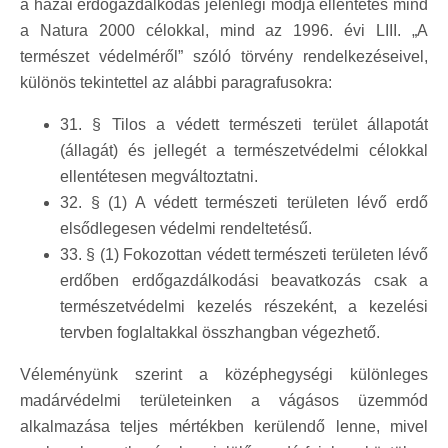
a hazai erdőgazdálkodás jelenlegi módja ellentétes mind
a Natura 2000 célokkal, mind az 1996. évi LIII. „A
természet védelméről” szóló törvény rendelkezéseivel,
különös tekintettel az alábbi paragrafusokra:
31. § Tilos a védett természeti terület állapotát
(állagát) és jellegét a természetvédelmi célokkal
ellentétesen megváltoztatni.
32. § (1) A védett természeti területen lévő erdő
elsődlegesen védelmi rendeltetésű.
33. § (1) Fokozottan védett természeti területen lévő
erdőben erdőgazdálkodási beavatkozás csak a
természetvédelmi kezelés részeként, a kezelési
tervben foglaltakkal összhangban végezhető.
Véleményünk szerint a középhegységi különleges
madárvédelmi területeinken a vágásos üzemmód
alkalmazása teljes mértékben kerülendő lenne, mivel