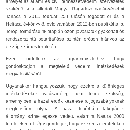
amelyet az állami és civil természetvédelmi szervezetek
szakértői által alkotott Magyar Ragadozómadár-védelmi
Tanács a 2011. február 25-i ülésén fogadott el és a
Heliaca évkönyv 8. évfolyamában 2012-ben publikálta is.
Terepi felméréseink alapján ezen javaslatok gyakorlati és
rendszerszintű betart(at)ása szintén erősen hiányos az
ország számos területén.
Ezért fordultunk az agrárminiszterhez, hogy
gondoskodjon a megfelelő védelmi intézkedések
megvalósításáról
Ugyanakkor hangsúlyozzuk, hogy ezekre a különleges
intézkedésekre valószínűleg nem lenne szükség,
amennyiben a hazai erdők kezelése a jogszabályoknak
megfelelően folyna. A hazai fehérhátú fakopáncs
állomány szinte egésze védett, valamint Natura 2000
területeken él. Úgy gondoljuk, hogy ezeken a területeken