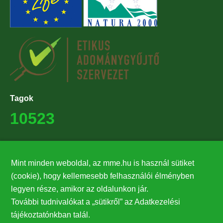
Tagok
10523
Támogatók
Mint minden weboldal, az mme.hu is használ sütiket
27224
(cookie), hogy kellemesebb felhasználói élményben
legyen része, amikor az oldalunkon jár.
Hírlevél feliratkozás
További tudnivalókat a „sütikről” az Adatkezelési
Értesüljön elsőként legfrissebb híreinkről, eseményeinkről!
tájékoztatónkban talál.