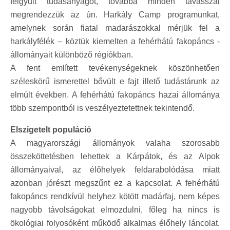
felgyűlt tudásanyagot, továbbá minden tavasszal
megrendezzük az ún. Harkály Camp programunkat,
amelynek során fiatal madarászokkal mérjük fel a
harkályfélék – köztük kiemelten a fehérhátú fakopáncs -
állományait különböző régiókban.
A fent említett tevékenységeknek köszönhetően
széleskörű ismerettel bővült e fajt illető tudástárunk az
elmúlt években. A fehérhátú fakopáncs hazai állománya
több szempontból is veszélyeztetettnek tekintendő.
Elszigetelt populáció
A magyarországi állományok valaha szorosabb
összeköttetésben lehettek a Kárpátok, és az Alpok
állományaival, az élőhelyek feldarabolódása miatt
azonban jórészt megszűnt ez a kapcsolat. A fehérhátú
fakopáncs rendkívül helyhez kötött madárfaj, nem képes
nagyobb távolságokat elmozdulni, főleg ha nincs is
ökológiai folyosóként működő alkalmas élőhely láncolat.