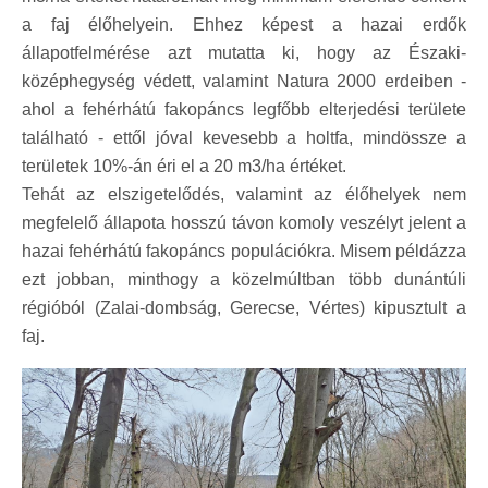
a faj élőhelyein. Ehhez képest a hazai erdők
állapotfelmérése azt mutatta ki, hogy az Északi-
középhegység védett, valamint Natura 2000 erdeiben -
ahol a fehérhátú fakopáncs legfőbb elterjedési területe
található - ettől jóval kevesebb a holtfa, mindössze a
területek 10%-án éri el a 20 m3/ha értéket.
Tehát az elszigetelődés, valamint az élőhelyek nem
megfelelő állapota hosszú távon komoly veszélyt jelent a
hazai fehérhátú fakopáncs populációkra. Misem példázza
ezt jobban, minthogy a közelmúltban több dunántúli
régióból (Zalai-dombság, Gerecse, Vértes) kipusztult a
faj.