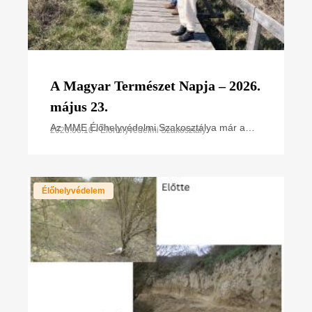
A Magyar Természet Napja – 2026.
május 23.
Az MME Élőhelyvédelmi Szakosztálya már a
2026.06.10 • Élőhelyvédelmi Szakosztály
megalakuláskor célul tűzte ki, hogy az értékes
területek fajgazdagságát, sokféleségét széles
körben bemutassa
Élőhelyvédelem