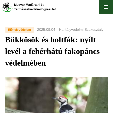
Ugrás
Magyar Madártani és
a
Természetvédelmi Egyesület
tartalomra
2025.09.04
Harkályvédelmi Szakosztály
Élőhelyvédelem
Bükkösök és holtfák: nyílt
levél a fehérhátú fakopáncs
védelmében