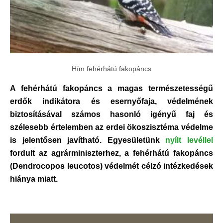
Hím fehérhátú fakopáncs
A fehérhátú fakopáncs a magas természetességű
erdők indikátora és esernyőfaja, védelmének
biztosításával számos hasonló igényű faj és
szélesebb értelemben az erdei ökoszisztéma védelme
is jelentősen javítható. Egyesületünk
nyílt levéllel
fordult az agrárminiszterhez, a fehérhátú fakopáncs
(Dendrocopos leucotos) védelmét célzó intézkedések
hiánya miatt.