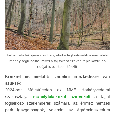
Fehérhátú fakopáncs élőhely, ahol a legfontosabb a megfelelő
mennyiségű holtfa, mivel a faj főként ezeken táplálkozik, és
odúját is ezekben készíti.
Konkrét és mielőbbi védelmi intézkedésre van
szükség
2024-ben Mátrafüreden az MME Harkályvédelmi
szakosztálya
műhelytalálkozót szervezett
a fajjal
foglalkozó szakemberek számára, az érintett nemzeti
park igazgatóságok, valamint az Agrárminisztérium