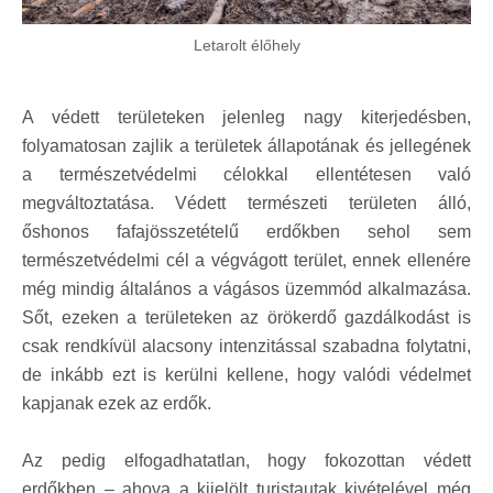
Letarolt élőhely
A védett területeken jelenleg nagy kiterjedésben,
folyamatosan zajlik a területek állapotának és jellegének
a természetvédelmi célokkal ellentétesen való
megváltoztatása. Védett természeti területen álló,
őshonos fafajösszetételű erdőkben sehol sem
természetvédelmi cél a végvágott terület, ennek ellenére
még mindig általános a vágásos üzemmód alkalmazása.
Sőt, ezeken a területeken az örökerdő gazdálkodást is
csak rendkívül alacsony intenzitással szabadna folytatni,
de inkább ezt is kerülni kellene, hogy valódi védelmet
kapjanak ezek az erdők.
Az pedig elfogadhatatlan, hogy fokozottan védett
erdőkben – ahova a kijelölt turistautak kivételével még