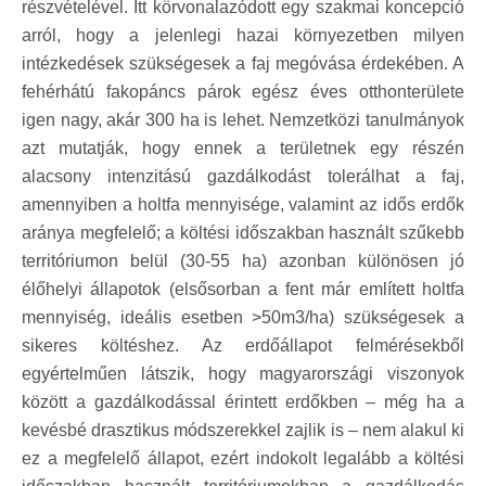
részvételével. Itt körvonalazódott egy szakmai koncepció
arról, hogy a jelenlegi hazai környezetben milyen
intézkedések szükségesek a faj megóvása érdekében. A
fehérhátú fakopáncs párok egész éves otthonterülete
igen nagy, akár 300 ha is lehet. Nemzetközi tanulmányok
azt mutatják, hogy ennek a területnek egy részén
alacsony intenzitású gazdálkodást tolerálhat a faj,
amennyiben a holtfa mennyisége, valamint az idős erdők
aránya megfelelő; a költési időszakban használt szűkebb
territóriumon belül (30-55 ha) azonban különösen jó
élőhelyi állapotok (elsősorban a fent már említett holtfa
mennyiség, ideális esetben >50m3/ha) szükségesek a
sikeres költéshez. Az erdőállapot felmérésekből
egyértelműen látszik, hogy magyarországi viszonyok
között a gazdálkodással érintett erdőkben – még ha a
kevésbé drasztikus módszerekkel zajlik is – nem alakul ki
ez a megfelelő állapot, ezért indokolt legalább a költési