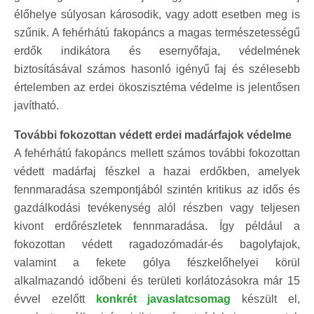
élőhelye súlyosan károsodik, vagy adott esetben meg is
szűnik. A fehérhátú fakopáncs a magas természetességű
erdők indikátora és esernyőfaja, védelmének
biztosításával számos hasonló igényű faj és szélesebb
értelemben az erdei ökoszisztéma védelme is jelentősen
javítható.
További fokozottan védett erdei madárfajok védelme
A fehérhátú fakopáncs mellett számos további fokozottan
védett madárfaj fészkel a hazai erdőkben, amelyek
fennmaradása szempontjából szintén kritikus az idős és
gazdálkodási tevékenység alól részben vagy teljesen
kivont erdőrészletek fennmaradása. Így például a
fokozottan védett ragadozómadár-és bagolyfajok,
valamint a fekete gólya fészkelőhelyei körül
alkalmazandó időbeni és területi korlátozásokra már 15
évvel ezelőtt
konkrét javaslatcsomag
készült el,