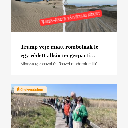
Trump veje miatt rombolnak le
egy védett albán tengerparti
élőhelyet – a magyar madarak
Minden tavasszal és ősszel madarak millió
2026.06.10
vonulnak Albánia adriai partjain – köztük
vonulási útvonalán
rengeteg olyan faj, amely Magyarországon költ,
és amelyet az MME
Élőhelyvédelem