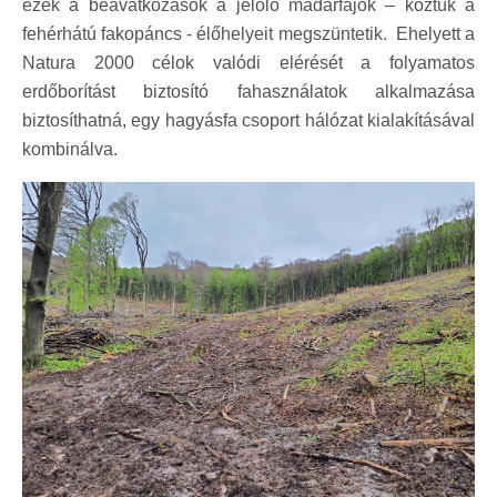
ezek a beavatkozások a jelölő madárfajok – köztük a
fehérhátú fakopáncs - élőhelyeit megszüntetik. Ehelyett a
Natura 2000 célok valódi elérését a folyamatos
erdőborítást biztosító fahasználatok alkalmazása
biztosíthatná, egy hagyásfa csoport hálózat kialakításával
kombinálva.