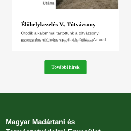
Élőhelykezelés V., Tótvázsony
Ötödik alkalommal tartottunk a tótvázsonyi
gyurgyalag-élőhelyen partfal-felújítást. Az eddigi
2026.03.28 • Veszprém Megyei Helyi Csoport
legnagyobb létszámú önkéntessel óriási új
felületet
További hírek
Magyar Madártani és