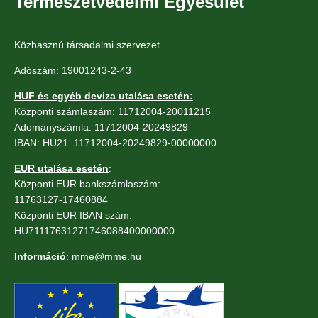
Természetvédelmi Egyesület
Közhasznú társadalmi szervezet
Adószám: 19001243-2-43
HUF és egyéb deviza utalása esetén:
Központi számlaszám: 11712004-20011215
Adományszámla: 11712004-20249829
IBAN: HU21 11712004-20249829-00000000
EUR utalása esetén
:
Központi EUR bankszámlaszám:
11763127-17460884
Központi EUR IBAN szám:
HU71117631271746088400000000
Információ
: mme@mme.hu