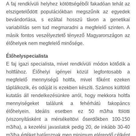
A faj rendkívüli helyhez kötöttségéből fakadóan tehát az
elszigetelődött populációkban megszűnik az egyedek
bevándorlása, s ezáltal hosszú távon a genetikai
variabilitás sem tud megmaradni a megfelelő szinten. A
másik fontos veszélyeztető tényező Magyarországon az
élőhelyek nem megfelelő minősége.
Élőhelyspecialista
E faj igazi specialista, mivel rendkívüli módon kötődik a
holtfához. Élőhelyi igényei közül legfontosabb a
megfelelő mennyiségű holtfa, mivel főként ezeken
táplálkozik, és odúját is ezekben készíti. Számos külföldi
kutatás áll rendelkezésünkre arról, hogy mekkora holtfa
mennyiségeket találunk a fehérhátú fakopáncs
élőhelyein. Ideális esetben ez 50 m3/ha fölötti
(viszonyításként a mérsékeltövi őserdőkben 100-150
m3/ha), a kezelési javaslatok pedig 20, de inkább 30-40
m3/ha értéket határoznak meg minimum elérendő célként