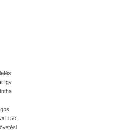
lelés
t így
intha
agos
val 150-
övetési