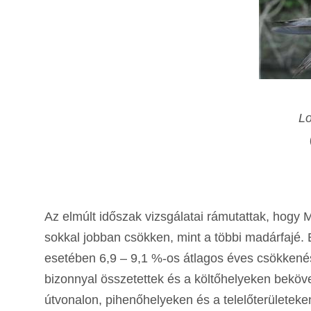
Lo
Az elmúlt időszak vizsgálatai rámutattak, hog
sokkal jobban csökken, mint a többi madárfajé. 
esetében 6,9 – 9,1 %-os átlagos éves csökkenés
bizonnyal összetettek és a költőhelyeken bekövet
útvonalon, pihenőhelyeken és a telelőterületeke