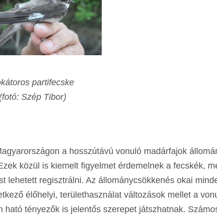
kátoros partifecske
(fotó: Szép Tibor)
y Magyarországon a hosszútávú vonuló madárfajok állomá
Ezek közül is kiemelt figyelmet érdemelnek a fecskék, m
t lehetett regisztrálni. Az állománycsökkenés okai mind
kező élőhelyi, területhasználat változások mellet a vonu
n ható tényezők is jelentős szerepet játszhatnak. Számo