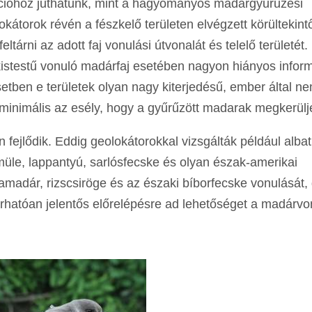
ációhoz juthatunk, mint a hagyományos madárgyűrűzési
átorok révén a fészkelő területen elvégzett körültekintő
ltárni az adott faj vonulási útvonalát és telelő területét
stestű vonuló madárfaj esetében nagyon hiányos infor
 esetben e területek olyan nagy kiterjedésű, ember által n
 minimális az esély, hogy a gyűrűzött madarak megkerülj
fejlődik. Eddig geolokátorokkal vizsgálták például alba
emüle, lappantyú, sarlósfecske és olyan észak-amerikai
amadár, rizscsiröge és az északi bíborfecske vonulását,
hatóan jelentős előrelépésre ad lehetőséget a madárvo