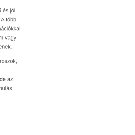
 és jól
. A több
mációkkal
em vagy
enek.
troszok,
 de az
nulás