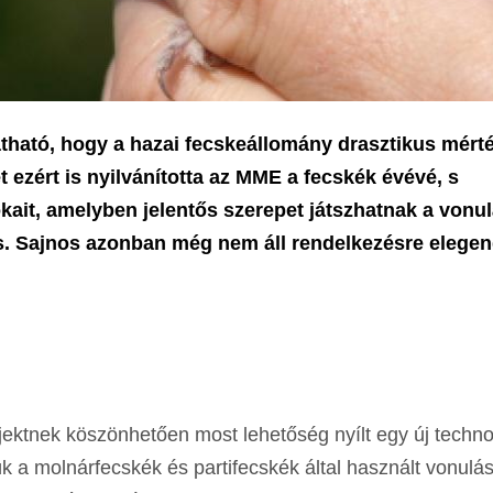
tható, hogy a hazai fecskeállomány drasztikus mért
 ezért is nyilvánította az MME a fecskék évévé, s
kait, amelyben jelentős szerepet játszhatnak a vonul
 is. Sajnos azonban még nem áll rendelkezésre elege
jektnek köszönhetően most lehetőség nyílt egy új techno
a molnárfecskék és partifecskék által használt vonulás