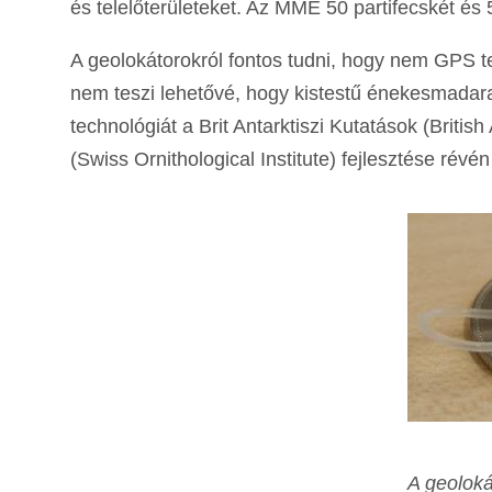
és telelőterületeket. Az MME 50 partifecskét és
A geolokátorokról fontos tudni, hogy nem GPS
nem teszi lehetővé, hogy kistestű énekesmadara
technológiát a Brit Antarktiszi Kutatások (Britis
(Swiss Ornithological Institute) fejlesztése révé
A geoloká