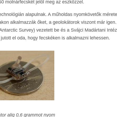
 50 molnárfecskét jelöl meg az eszközzel.
 technológián alapulnak. A műholdas nyomkövetők méret
kon alkalmazzák őket, a geolokátorok viszont már igen.
h Antarctic Survey) vezetett be és a Svájci Madártani Intéz
n jutott el oda, hogy fecskéken is alkalmazni lehessen.
tor alig 0,6 grammot nyom