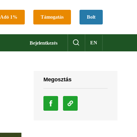
Adó 1%
Támogatás
Bolt
EN
Bejelentkezés
Megosztás