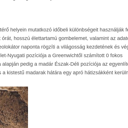
térő helyein mutatkozó időbeli különbségeit használják f
t órát, hosszú élettartamú gombelemet, valamint az adat
eolokátor naponta rögzíti a világosság kezdetének és v
let-Nyugati pozíciója a Greenwichtől számított 0 fokos
 alapján pedig a madár Észak-Déli pozíciója az egyenlítő
a kistestű madarak hátára egy apró hátizsákként kerüln