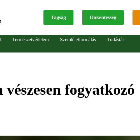
Tagság
Önkéntesség
t
Top
t
Természetvédelem
Szemléletformálás
Tudástár
menu
a vészesen fogyatkozó