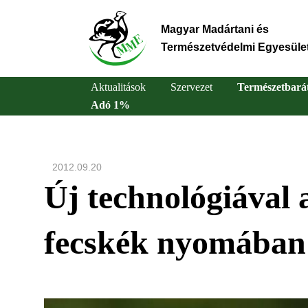
Ugrás
a
Magyar Madártani és
tartalomra
Természetvédelmi Egyesüle
Aktualitások
Szervezet
Természetbará
Adó 1%
Main
navigation
2012.09.20
Új technológiával 
fecskék nyomában