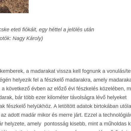
e eteti fiókáit, egy héttel a jelölés után
fotók: Nagy Károly)
emberek, a madarakat vissza kell fognunk a vonulás/te
végén helyezik fel a fészkelő madarakra, amely madaraka
 a következő évben az előző évi fészkelés közelében, m
arak, bár több ezer kilométer távolságra lévő helyeket
 fészkelő helyükhöz. A letöltött adatok birtokában utól
 az adott madár mikor és merre járt. Ezzel a technológiá
r helyzete, amely pontosság kisebb, mint a műholdas k