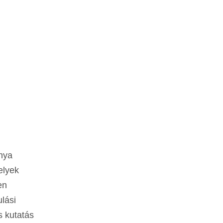
nya
elyek
en
lási
s kutatás