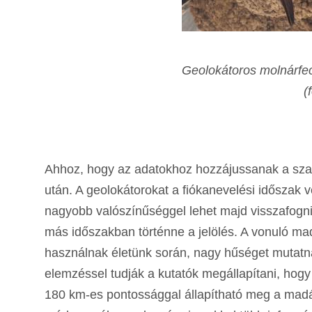
Geolokátoros molnárfecsk
(
Ahhoz, hogy az adatokhoz hozzájussanak a szak
után. A geolokátorokat a fiókanevelési időszak 
nagyobb valószínűséggel lehet majd visszafogni
más időszakban történne a jelölés. A vonuló mad
használnak életünk során, nagy hűséget mutatnak
elemzéssel tudják a kutatók megállapítani, hogy
180 km-es pontossággal állapítható meg a madá