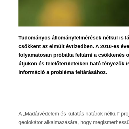
Tudományos állományfelmérések nélkül is lá
csökkent az elmúlt évtizedben. A 2010-es évet
folyamatosan próbálta feltárni a csökkenés o
útjukon és telelőterületeiken ható tényezők
információ a probléma feltárásához.
A „Madárvédelem és kutatás határok nélkül” pro
geolokátor alkalmazására, hogy megismerhessük 