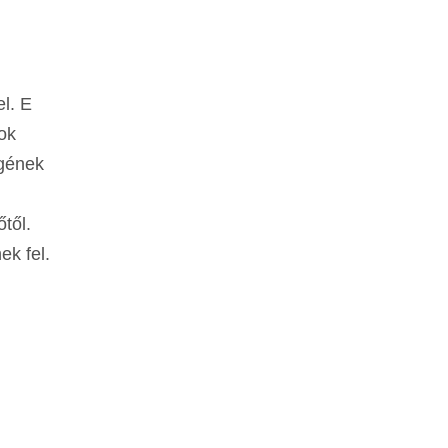
el. E
ok
égének
től.
ek fel.