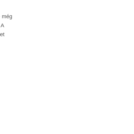
e még
 A
et