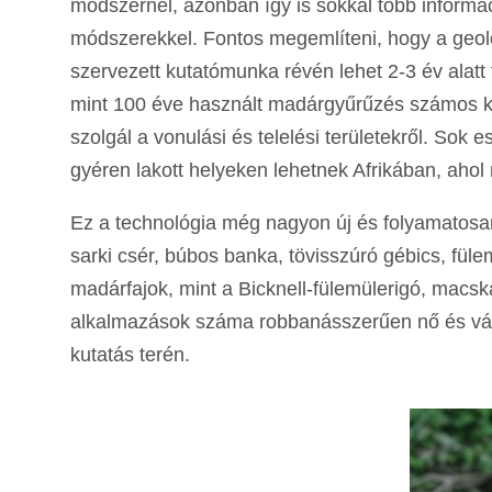
módszernél, azonban így is sokkal több inform
módszerekkel. Fontos megemlíteni, hogy a geolok
szervezett kutatómunka révén lehet 2-3 év alatt fe
mint 100 éve használt madárgyűrűzés számos ki
szolgál a vonulási és telelési területekről. Sok
gyéren lakott helyeken lehetnek Afrikában, ahol
Ez a technológia még nagyon új és folyamatosan 
sarki csér, búbos banka, tövisszúró gébics, fül
madárfajok, mint a Bicknell-fülemülerigó, macsk
alkalmazások száma robbanásszerűen nő és vár
kutatás terén.