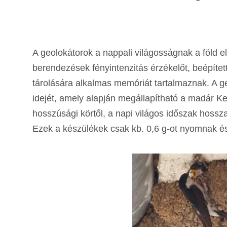
A geolokátorok a nappali világosságnak a föld el
berendezések fényintenzitás érzékelőt, beépítet
tárolására alkalmas memóriát tartalmaznak. A g
idejét, amely alapján megállapítható a madár Ke
hosszúsági körtől, a napi világos időszak hossza
Ezek a készülékek csak kb. 0,6 g-ot nyomnak és 