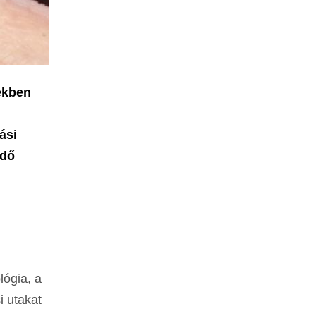
ékben
ási
ndő
lógia, a
i utakat