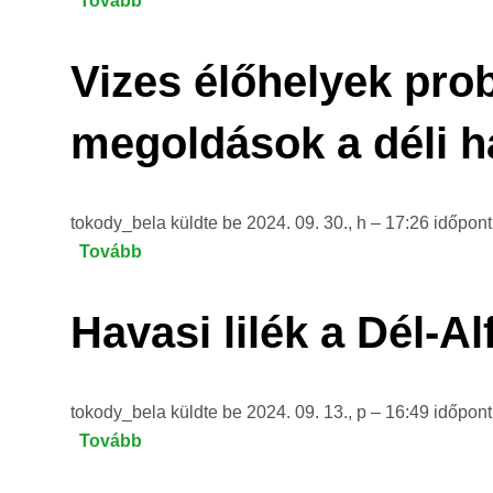
Tovább
(Terepi
tamariszkuszposzáta)
látogatás
Észak-
Vizes élőhelyek pro
Szerbiában)
megoldások a déli h
tokody_bela
küldte be
2024. 09. 30., h – 17:26
időpon
Tovább
(Vizes
élőhelyek
problémái
Havasi lilék a Dél-A
és
természetvédelmi
kezelési
tokody_bela
küldte be
2024. 09. 13., p – 16:49
időpon
megoldások
Tovább
(Havasi
a
lilék
déli