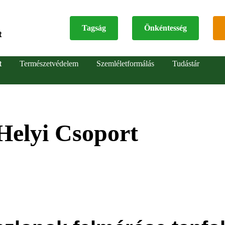
Tagság
Önkéntesség
t
Top
t
Természetvédelem
Szemléletformálás
Tudástár
menu
Helyi Csoport