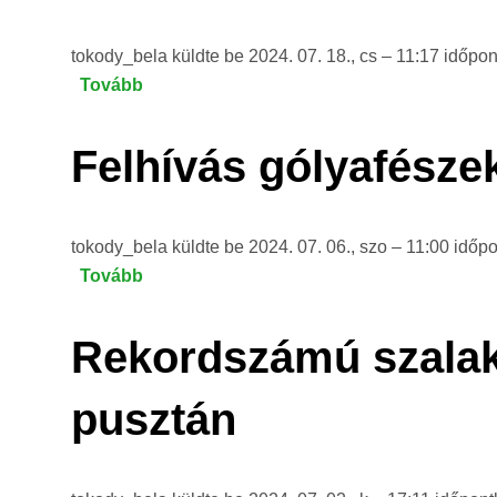
Pusztaszeri
Tájvédelmi
tokody_bela
küldte be
2024. 07. 18., cs – 11:17
időpon
Körzetben)
Tovább
(Befejeződött
a
szalakótafiókák
Felhívás gólyafésze
gyűrűzési
szezonja)
tokody_bela
küldte be
2024. 07. 06., szo – 11:00
időp
Tovább
(Felhívás
gólyafészek
felmérésre!
Rekordszámú szalakó
)
pusztán