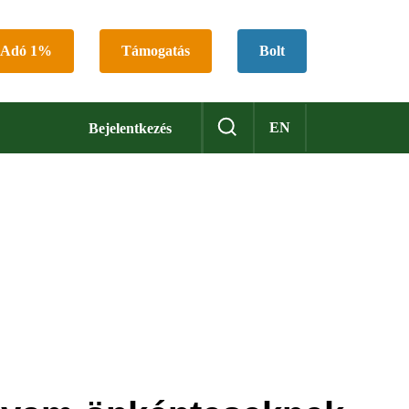
Adó 1%
Támogatás
Bolt
EN
Bejelentkezés