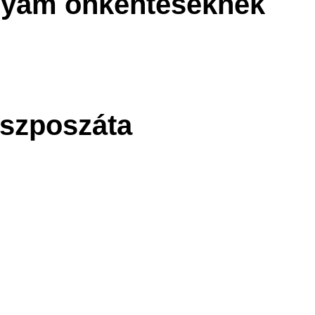
olyam önkénteseknek
uszposzáta