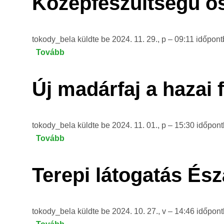
Középfeszültségű o
tokody_bela
küldte be
2024. 11. 29., p – 09:11
időpont
Tovább
(Középfeszültségű
oszlopok
felmérése
Új madárfaj a hazai
tanfolyam
önkénteseknek)
tokody_bela
küldte be
2024. 11. 01., p – 15:30
időpon
Tovább
(Új
madárfaj
a
Terepi látogatás És
hazai
faunában
–
tokody_bela
küldte be
2024. 10. 27., v – 14:46
időpon
a