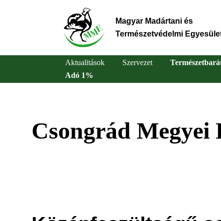
Ugrás
a
Magyar Madártani és
tartalomra
Természetvédelmi Egyesüle
Aktualitások
Szervezet
Természetbará
Adó 1%
Main
navigation
Csongrád Megyei 