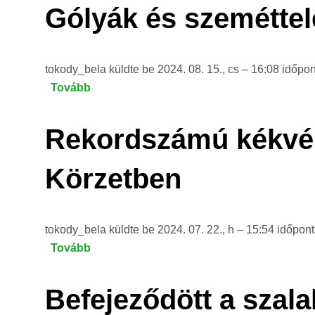
a
Gólyák és szemétte
határ
Dél-
mentén)
Alföldön)
tokody_bela
küldte be
2024. 08. 15., cs – 16:08
időpo
Tovább
(Gólyák
és
szeméttelepek)
Rekordszámú kékvérc
Körzetben
tokody_bela
küldte be
2024. 07. 22., h – 15:54
időpon
Tovább
(Rekordszámú
kékvércse-
költés
Befejeződött a szal
a