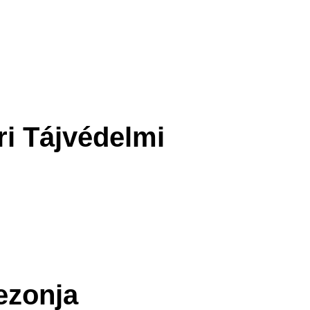
i Tájvédelmi
ezonja