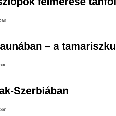
szlopok felmérése tanf
ban
 faunában – a tamariszk
tban
zak-Szerbiában
tban