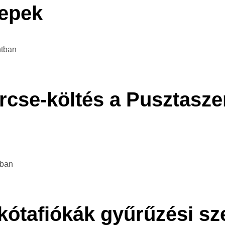
lepek
ntban
se-költés a Pusztaszer
tban
akótafiókák gyűrűzési sz