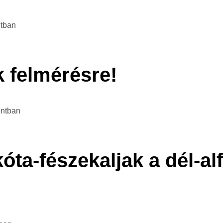
tban
k felmérésre!
ontban
ta-fészekaljak a dél-al