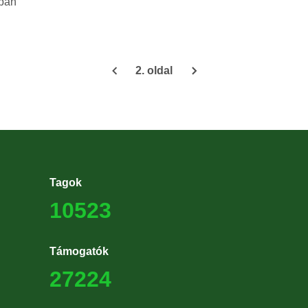
ban
2. oldal
Tagok
10523
Támogatók
27224