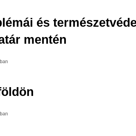
blémái és természetvéde
atár mentén
tban
lföldön
tban