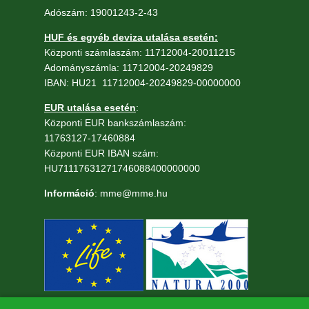
Adószám: 19001243-2-43
HUF és egyéb deviza utalása esetén:
Központi számlaszám: 11712004-20011215
Adományszámla: 11712004-20249829
IBAN: HU21 11712004-20249829-00000000
EUR utalása esetén
:
Központi EUR bankszámlaszám:
11763127-17460884
Központi EUR IBAN szám:
HU71117631271746088400000000
Információ
: mme@mme.hu