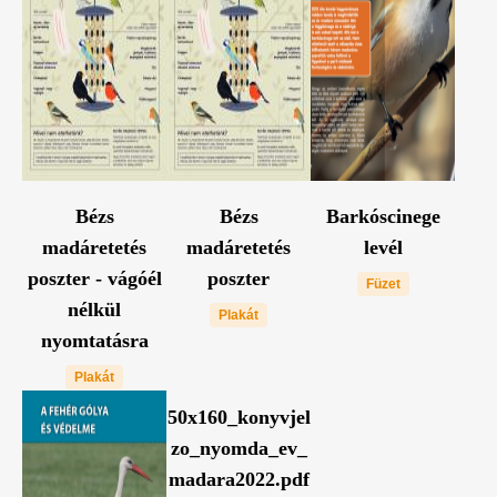
Bézs
Bézs
Barkóscinege
madáretetés
madáretetés
levél
poszter - vágóél
poszter
Füzet
nélkül
Plakát
nyomtatásra
Plakát
50x160_konyvjel
zo_nyomda_ev_
madara2022.pdf