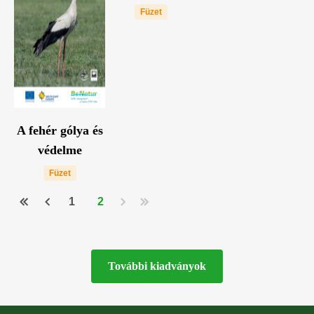
Füzet
A fehér gólya és
védelme
Füzet
1
2
Oldalszámozás
További kiadványok