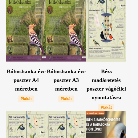
Búbosbanka éve
Búbosbanka éve
Bézs
poszter A4
poszter A3
madáretetés
méretben
méretben
poszter vágóéllel
nyomtatásra
Plakát
Plakát
Plakát