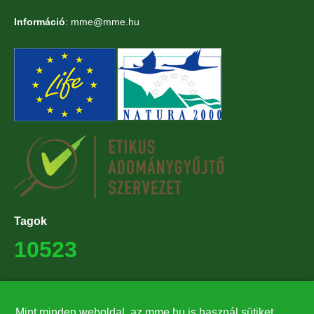
Információ
: mme@mme.hu
Tagok
10523
Támogatók
Mint minden weboldal, az mme.hu is használ sütiket