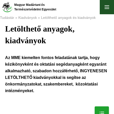
Ugrás
Magyar Madártani és
a
Természetvédelmi Egyesület
tartalomra
Tudástár
Kiadványok
Letölthető anyagok és kiadványok
Letölthető anyagok,
Morzsa
kiadványok
Az MME kiemelten fontos feladatának tartja, hogy
kézikönyvként és oktatási segédanyagként egyaránt
alkalmazható, szabadon hozzáférhető, INGYENESEN
LETÖLTHETŐ kiadványokkal is segítse az
önkormányzatokat, szakembereket, közoktatási
intézményeket.