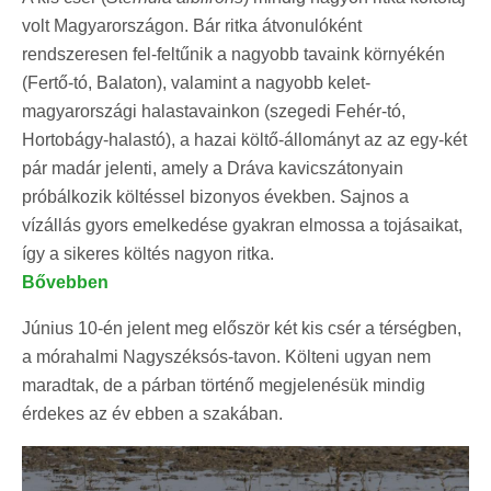
volt Magyarországon. Bár ritka átvonulóként
rendszeresen fel-feltűnik a nagyobb tavaink környékén
(Fertő-tó, Balaton), valamint a nagyobb kelet-
magyarországi halastavainkon (szegedi Fehér-tó,
Hortobágy-halastó), a hazai költő-állományt az az egy-két
pár madár jelenti, amely a Dráva kavicszátonyain
próbálkozik költéssel bizonyos években. Sajnos a
vízállás gyors emelkedése gyakran elmossa a tojásaikat,
így a sikeres költés nagyon ritka.
Bővebben
Június 10-én jelent meg először két kis csér a térségben,
a mórahalmi Nagyszéksós-tavon. Költeni ugyan nem
maradtak, de a párban történő megjelenésük mindig
érdekes az év ebben a szakában.