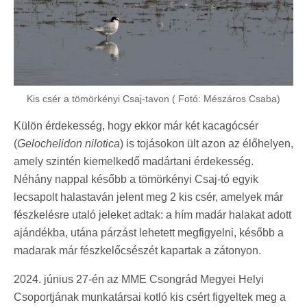
Kis csér a tömörkényi Csaj-tavon ( Fotó: Mészáros Csaba)
Külön érdekesség, hogy ekkor már két kacagócsér
(
Gelochelidon nilotica
) is tojásokon ült azon az élőhelyen,
amely szintén kiemelkedő madártani érdekesség.
Néhány nappal később a tömörkényi Csaj-tó egyik
lecsapolt halastaván jelent meg 2 kis csér, amelyek már
fészkelésre utaló jeleket adtak: a hím madár halakat adott
ajándékba, utána párzást lehetett megfigyelni, később a
madarak már fészkelőcsészét kapartak a zátonyon.
2024. június 27-én az MME Csongrád Megyei Helyi
Csoportjának munkatársai kotló kis csért figyeltek meg a