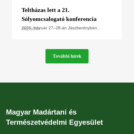
Teltházas lett a 21.
Sólyomcsalogató konferencia
2026. február 27–28-án Jászberényben
2026.03.24
rendezte meg éves kétnapos konferenciáját a
Magyar Madártani és Természetvédelmi
Egyesület Ragadozómadár-védelmi
További hírek
Magyar Madártani és
Természetvédelmi Egyesület