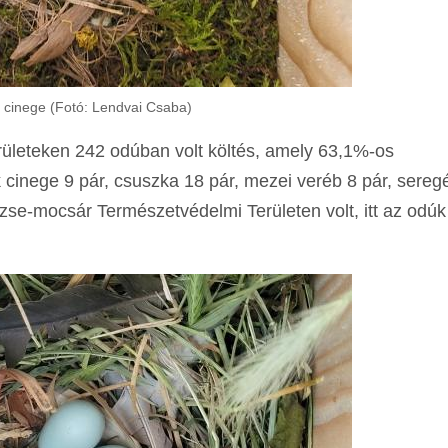
k cinege (Fotó: Lendvai Csaba)
 területeken 242 odúban volt költés, amely 63,1%-os
 cinege 9 pár, csuszka 18 pár, mezei veréb 8 pár, seregé
rzse-mocsár Természetvédelmi Területen volt, itt az odú