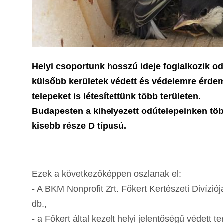
Helyi csoportunk hosszú ideje foglalkozik o
külsőbb kerületek védett és védelemre érdeme
telepeket is létesítettünk több területen.
Budapesten a kihelyezett odútelepeinken tö
kisebb része D típusú.
Ezek a következőképpen oszlanak el:
- A BKM Nonprofit Zrt. Főkert Kertészeti Divíz
db.,
- a Főkert által kezelt helyi jelentőségű védett te