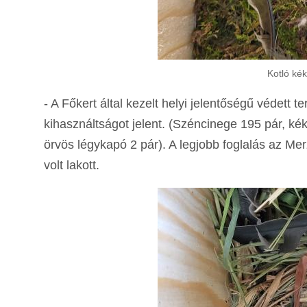
Kotló ké
- A Főkert által kezelt helyi jelentőségű védett
kihasználtságot jelent. (Széncinege 195 pár, kék
örvös légykapó 2 pár). A legjobb foglalás az Me
volt lakott.