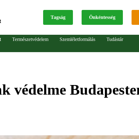
Tagság
Önkéntesség
t
Top
t
Természetvédelem
Szemléletformálás
Tudástár
menu
k védelme Budapeste