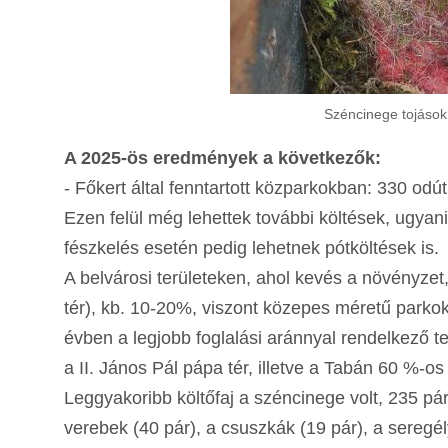
Széncinege tojások
A 2025-ös eredmények a következők:
- Főkert által fenntartott közparkokban: 330 od
Ezen felül még lehettek további költések, ugyani
fészkelés esetén pedig lehetnek pótköltések is.
A belvárosi területeken, ahol kevés a növényzet, 
tér), kb. 10-20%, viszont közepes méretű parkokb
évben a legjobb foglalási aránnyal rendelkező t
a II. János Pál pápa tér, illetve a Tabán 60 %-os 
Leggyakoribb költőfaj a széncinege volt, 235 p
verebek (40 pár), a csuszkák (19 pár), a seregél