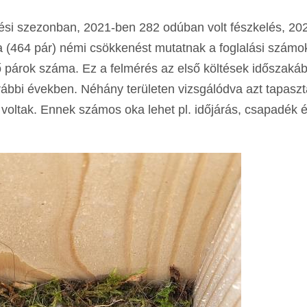
költési szezonban, 2021-ben 282 odúban volt fészkelés, 2
 (464 pár) némi csökkenést mutatnak a foglalási számo
ő párok száma. Ez a felmérés az első költések időszaká
orábbi években. Néhány területen vizsgálódva azt tapaszt
oltak. Ennek számos oka lehet pl. időjárás, csapadék 