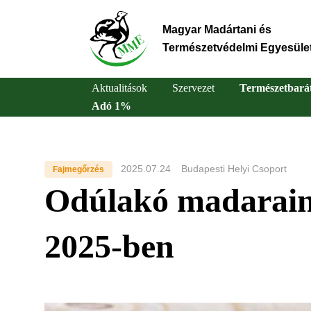
Ugrás
a
Magyar Madártani és
tartalomra
Természetvédelmi Egyesüle
Aktualitások
Szervezet
Természetbará
Adó 1%
Main
navigation
2025.07.24
Budapesti Helyi Csoport
Fajmegőrzés
Odúlakó madarain
2025-ben