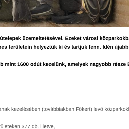
dútelepek üzemeltetésével. Ezeket városi közparkokb
s területein helyeztük ki és tartjuk fenn. Idén újabb
bb mint 1600 odút kezelünk, amelyek nagyobb része 
iójának kezelésében (továbbiakban Főkert) levő közparko
rületeken 377 db. illetve,