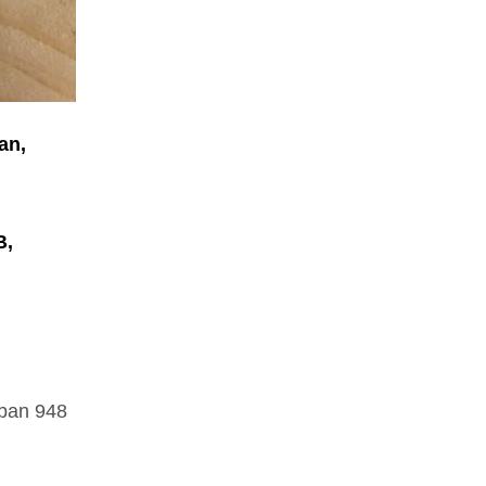
an,
B,
kban 948