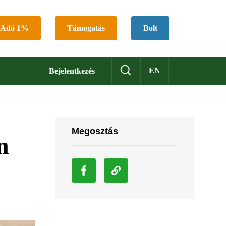
Adó 1%
Támogatás
Bolt
EN
Bejelentkezés
Megosztás
n