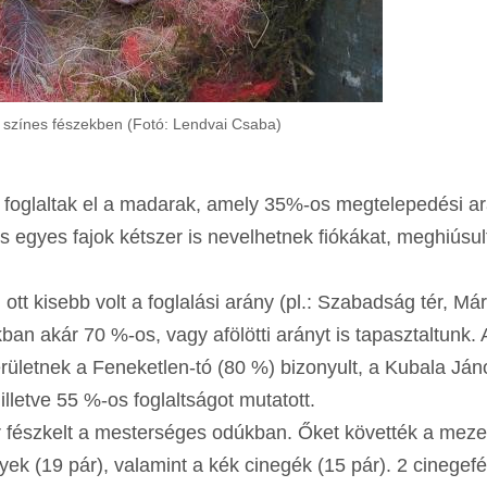
 színes fészekben (Fotó: Lendvai Csaba)
út foglaltak el a madarak, amely 35%-os megtelepedési a
s egyes fajok kétszer is nevelhetnek fiókákat, meghiúsul
ott kisebb volt a foglalási arány (pl.: Szabadság tér, Már
an akár 70 %-os, vagy afölötti arányt is tapasztaltunk. 
erületnek a Feneketlen-tó (80 %) bizonyult, a Kubala Ján
illetve 55 %-os foglaltságot mutatott.
ár fészkelt a mesterséges odúkban. Őket követték a meze
yek (19 pár), valamint a kék cinegék (15 pár). 2 cinegef