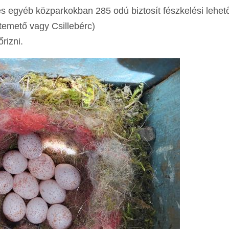
 és egyéb közparkokban 285 odú biztosít fészkelési lehe
temető vagy Csillebérc)
rizni.