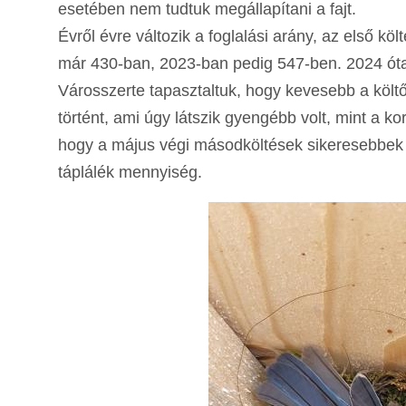
esetében nem tudtuk megállapítani a fajt.
Évről évre változik a foglalási arány, az első 
már 430-ban, 2023-ban pedig 547-ben. 2024 óta
Városszerte tapasztaltuk, hogy kevesebb a költ
történt, ami úgy látszik gyengébb volt, mint a k
hogy a május végi másodköltések sikeresebbek v
táplálék mennyiség.