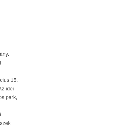
rány.
t
cius 15.
Az idei
os park,
i
észek