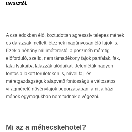
tavasztól.
A családokban élő, köztudottan agresszív telepes méhek
és darazsak mellett léteznek magányosan élő fajok is.
Ezek a néhány milliméterestől a poszméh méretig
előforduló, szelíd, nem támadékony fajok partfalak, fák,
talaj lyukaiba falazzák utódaikat. Jelenlétük nagyon
fontos a lakott területeken is, mivel faj- és
méretgazdagságuk alapvető fontosságú a változatos
virágméretű növényfajok beporzásában, amit a házi
méhek egymagukban nem tudnak elvégezni.
Mi az a méhecskehotel?