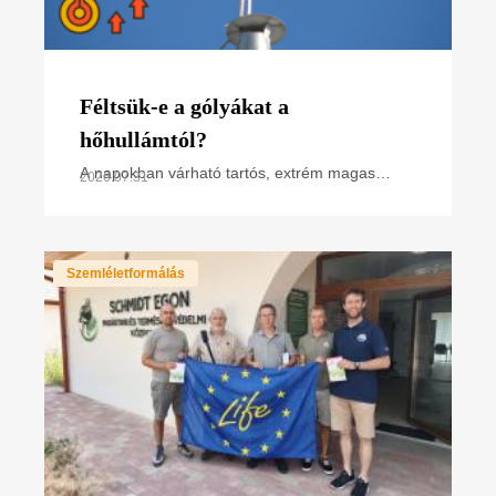
Féltsük-e a gólyákat a
hőhullámtól?
A napokban várható tartós, extrém magas
2026.07.31
hőmérséklet miatt hőségriasztás van
érvényben. Hogyan hat ez a madarakra,
különösen a napsütötte fészken
Szemléletformálás