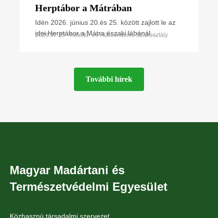
Herptábor a Mátrában
Idén 2026. június 20.és 25. között zajlott le az
idei Herptábor a Mátra északi lábánál
2026.07.23 • Kétéltű- és Hüllővédelmi Szakosztály
Parádfürdőn és környékén. A környék szinte
minden kétéltű- és
További hírek
Magyar Madártani és
Természetvédelmi Egyesület
Közhasznú társadalmi szervezet