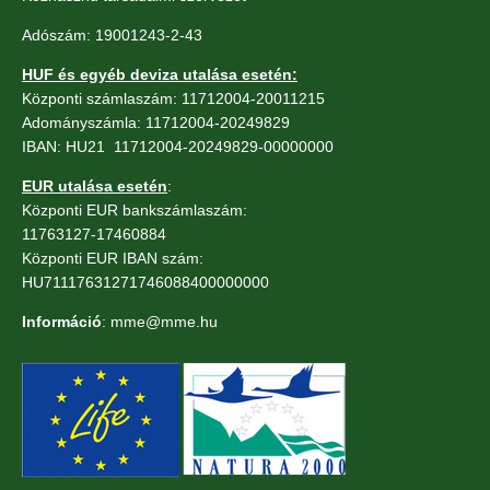
Adószám: 19001243-2-43
HUF és egyéb deviza utalása esetén:
Központi számlaszám: 11712004-20011215
Adományszámla: 11712004-20249829
IBAN: HU21 11712004-20249829-00000000
EUR utalása esetén
:
Központi EUR bankszámlaszám:
11763127-17460884
Központi EUR IBAN szám:
HU71117631271746088400000000
Információ
: mme@mme.hu