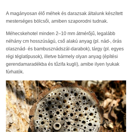
A magányosan élő méhek és darazsak általunk készített
mesterséges bölcsői, amiben szaporodni tudnak.
Méhecskehotel minden 2–10 mm átmérőjű, legalább
néhány cm hosszúságú, cső alakú anyag (pl. nád-, órás
olasznád- és bambusznádszál-darabok), tárgy (pl. egyes
régi téglatípusok), illetve bármely olyan anyag (építési
gerendamaradékba és tűzifa kugli), amibe ilyen lyukak
fúrhatók.