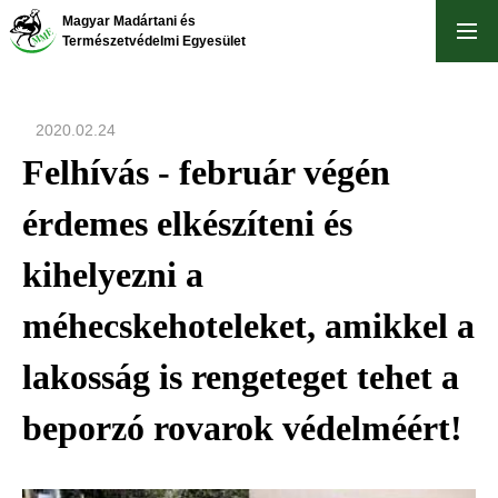
Ugrás
Magyar Madártani és
a
Természetvédelmi Egyesület
tartalomra
2020.02.24
Felhívás - február végén
érdemes elkészíteni és
kihelyezni a
méhecskehoteleket, amikkel a
lakosság is rengeteget tehet a
beporzó rovarok védelméért!