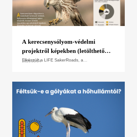
A kerecsenysólyom-védelmi
projektről képekben (letölthető
poszter)
Elkészült a LIFE SakerRoads, a
2026.08.04
kerecsensólyom-védelme az Észak-alföldi
régióban projektünk főbb tevékenységeit
összefoglaló poszterünk, melyet