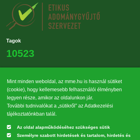
Tagok
10523
Támogatók
Mint minden weboldal, az mme.hu is használ sütiket
27224
(cookie), hogy kellemesebb felhasználói élményben
legyen része, amikor az oldalunkon jár.
Hírlevél feliratkozás
További tudnivalókat a „sütikről” az Adatkezelési
Értesüljön elsőként legfrissebb híreinkről, eseményeinkről!
tájékoztatónkban talál.
Az oldal alapműködéséhez szükséges sütik
Személyre szabott hirdetések és tartalom, hirdetés és
Feliratkozás