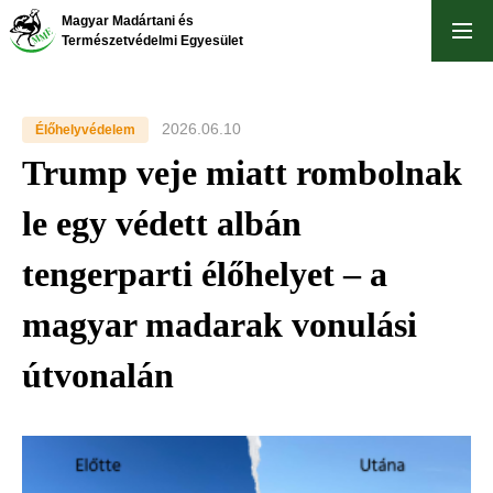
Ugrás
Magyar Madártani és
a
Természetvédelmi Egyesület
tartalomra
2026.06.10
Élőhelyvédelem
Trump veje miatt rombolnak
le egy védett albán
tengerparti élőhelyet – a
magyar madarak vonulási
útvonalán