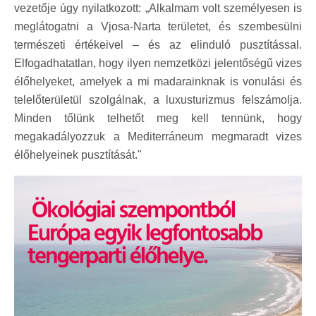
vezetője úgy nyilatkozott: „Alkalmam volt személyesen is
meglátogatni a Vjosa-Narta területet, és szembesülni
természeti értékeivel – és az elinduló pusztítással.
Elfogadhatatlan, hogy ilyen nemzetközi jelentőségű vizes
élőhelyeket, amelyek a mi madarainknak is vonulási és
telelőterületül szolgálnak, a luxusturizmus felszámolja.
Minden tőlünk telhetőt meg kell tennünk, hogy
megakadályozzuk a Mediterráneum megmaradt vizes
élőhelyeinek pusztítását."