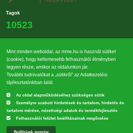
Tagok
10523
Támogatók
Mint minden weboldal, az mme.hu is használ sütiket
27224
(cookie), hogy kellemesebb felhasználói élményben
legyen része, amikor az oldalunkon jár.
Hírlevél feliratkozás
További tudnivalókat a „sütikről” az Adatkezelési
Értesüljön elsőként legfrissebb híreinkről, eseményeinkről!
tájékoztatónkban talál.
Az oldal alapműködéséhez szükséges sütik
Személyre szabott hirdetések és tartalom, hirdetés és
Feliratkozás
tartalom mérése, nézettségi adatok és termékfejlesztés
Felhasználói felület beállításainak megőrzése
Beállítások mentése