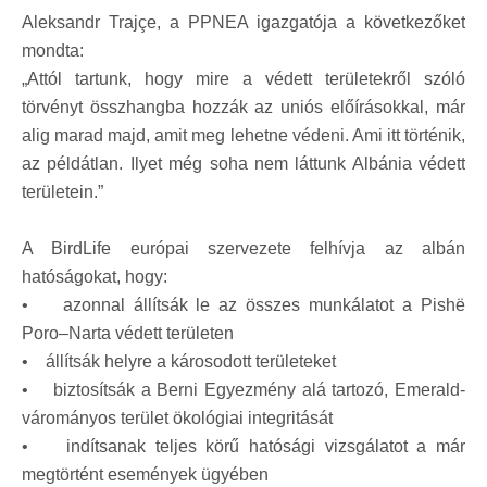
Aleksandr Trajçe, a PPNEA igazgatója a következőket
mondta:
„Attól tartunk, hogy mire a védett területekről szóló
törvényt összhangba hozzák az uniós előírásokkal, már
alig marad majd, amit meg lehetne védeni. Ami itt történik,
az példátlan. Ilyet még soha nem láttunk Albánia védett
területein.”
A BirdLife európai szervezete felhívja az albán
hatóságokat, hogy:
• azonnal állítsák le az összes munkálatot a Pishë
Poro–Narta védett területen
• állítsák helyre a károsodott területeket
• biztosítsák a Berni Egyezmény alá tartozó, Emerald-
várományos terület ökológiai integritását
• indítsanak teljes körű hatósági vizsgálatot a már
megtörtént események ügyében