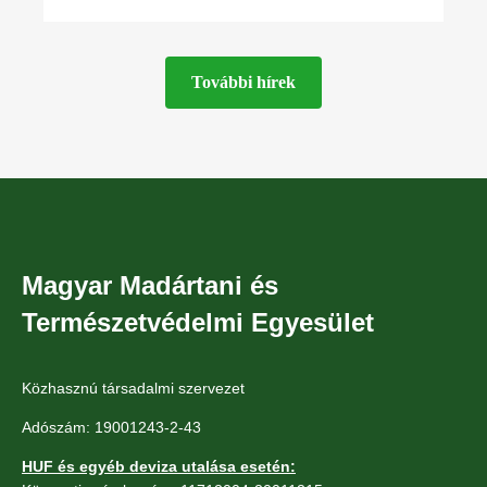
védett faj költését tehette tönkre egy
fakitermelés
További hírek
Magyar Madártani és
Természetvédelmi Egyesület
Közhasznú társadalmi szervezet
Adószám: 19001243-2-43
HUF és egyéb deviza utalása esetén: