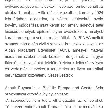
fogadták, és szögesdrót zárja el jelenleg a
nyilvánosságot a partvidéktől. Több ezer ember vonult az
utcákra Tiranában. A tüntetésekre az albán kormány 2024
februárjában elfogadott, a védett területekről szóló
törvény módosítása miatt került sor, amely lehetővé tette
luxusüdülőhelyek építését olyan övezetekben, amelyek
korábban szigorú védelem alatt álltak. A PPNEA mellett
számos más albán civil szervezet is tiltakozik, köztük az
Albán Madártani Egyesület (AOS), amellyel magyar
madártani szakemberek közösen dolgoznak a magyar
fülemülesitke albániai telelőterületeinek feltérképezésén
és védelmén – ezeket a területeket az ilyen turisztikai
beruházások közvetlenül veszélyeztetik.
Anouk Puymartin, a BirdLife Europe and Central Asia
szakpolitikai vezetője így nyilatkozott:
„A szögesdrót nem tudja elhallgattatni az embereket.
Több ezer ember vonult Tirana utcáira, hogy megvédje a