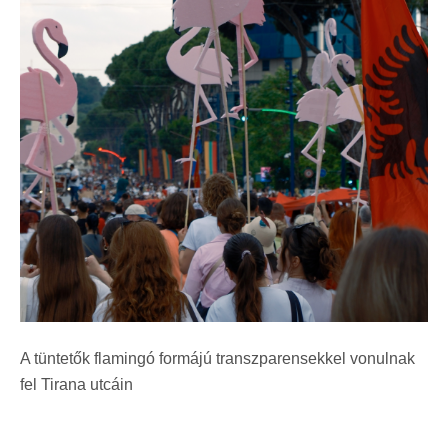
A tüntetők flamingó formájú transzparensekkel vonulnak
fel Tirana utcáin