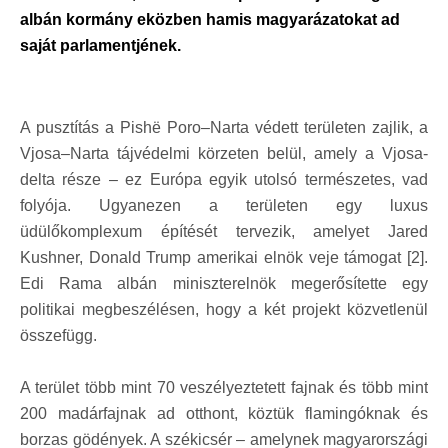
albán kormány eközben hamis magyarázatokat ad
saját parlamentjének.
A pusztítás a Pishë Poro–Narta védett területen zajlik, a
Vjosa–Narta tájvédelmi körzeten belül, amely a Vjosa-
delta része – ez Európa egyik utolsó természetes, vad
folyója. Ugyanezen a területen egy luxus
üdülőkomplexum építését tervezik, amelyet Jared
Kushner, Donald Trump amerikai elnök veje támogat [2].
Edi Rama albán miniszterelnök megerősítette egy
politikai megbeszélésen, hogy a két projekt közvetlenül
összefügg.
A terület több mint 70 veszélyeztetett fajnak és több mint
200 madárfajnak ad otthont, köztük flamingóknak és
borzas gödények. A székicsér – amelynek magyarországi