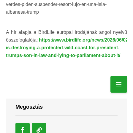
verdes-piden-suspender-resort-lujo-en-una-isla-
albanesa-trump
A hír alapja a BirdLife európai irodájának angol nyelvű
összefoglalója:
https://www.birdlife.org/news/2026/06/02/a
is-destroying-a-protected-wild-coast-for-president-
trumps-son-in-law-and-lying-to-parliament-about-it/
Megosztás