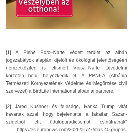
[1] A Pishë Poro–Narte védett terület az albán
jogszabályok alapján kijelölt és ökológiai jelentőségéért
nemzetközileg is elismert Vjosa–Narte tájvédelmi
körzeten belül helyezkedik el. A PPNEA (Albánia
Természeti Környezetének Védelme és Megőrzése civil
szervezet) a BirdLife International albániai partnere.
[2] Jared Kushner és felesége, Ivanka Trump vitát
kavartak azzal, hogy bejelentette: a lakatlan Sazan-
szigetből elit üdülőparadicsomot csinálnának"
https://es.euronews.com/2026/01/27/mas-40-grupos-