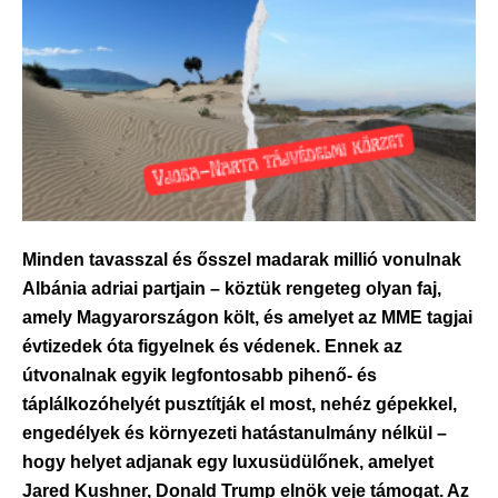
Minden tavasszal és ősszel madarak millió vonulnak
Albánia adriai partjain – köztük rengeteg olyan faj,
amely Magyarországon költ, és amelyet az MME tagjai
évtizedek óta figyelnek és védenek. Ennek az
útvonalnak egyik legfontosabb pihenő- és
táplálkozóhelyét pusztítják el most, nehéz gépekkel,
engedélyek és környezeti hatástanulmány nélkül –
hogy helyet adjanak egy luxusüdülőnek, amelyet
Jared Kushner, Donald Trump elnök veje támogat. Az