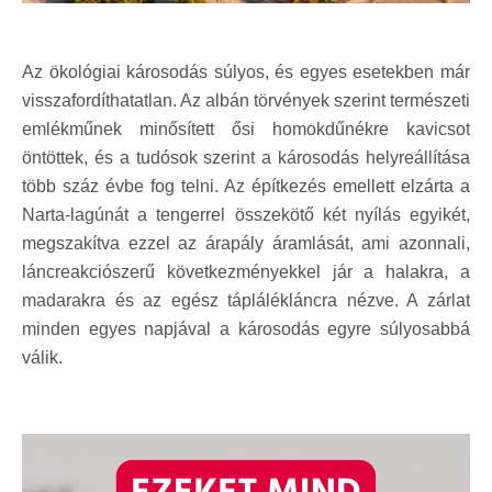
Az ökológiai károsodás súlyos, és egyes esetekben már
visszafordíthatatlan. Az albán törvények szerint természeti
emlékműnek minősített ősi homokdűnékre kavicsot
öntöttek, és a tudósok szerint a károsodás helyreállítása
több száz évbe fog telni. Az építkezés emellett elzárta a
Narta-lagúnát a tengerrel összekötő két nyílás egyikét,
megszakítva ezzel az árapály áramlását, ami azonnali,
láncreakciószerű következményekkel jár a halakra, a
madarakra és az egész táplálékláncra nézve. A zárlat
minden egyes napjával a károsodás egyre súlyosabbá
válik.