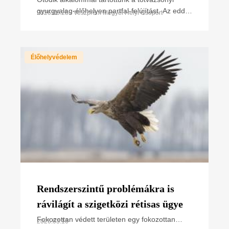
gyurgyalag-élőhelyen partfal-felújítást. Az eddigi
2026.03.28 • Veszprém Megyei Helyi Csoport
legnagyobb létszámú önkéntessel óriási új
felületet
Élőhelyvédelem
Rendszerszintű problémákra is
rávilágít a szigetközi rétisas ügye
Fokozottan védett területen egy fokozottan
2026.03.16