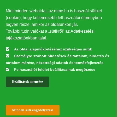
Támogatók
Mint minden weboldal, az mme.hu is használ sütiket
27224
(cookie), hogy kellemesebb felhasználói élményben
legyen része, amikor az oldalunkon jár.
Hírlevél feliratkozás
További tudnivalókat a „sütikről” az Adatkezelési
Értesüljön elsőként legfrissebb híreinkről, eseményeinkről!
tájékoztatónkban talál.
Az oldal alapműködéséhez szükséges sütik
Személyre szabott hirdetések és tartalom, hirdetés és
Feliratkozás
tartalom mérése, nézettségi adatok és termékfejlesztés
Felhasználói felület beállításainak megőrzése
Beállítások mentése
Az oldal kialakítása a LIFE20 NGO4GD/HU/000037 „Közösen a
természetért” elnevezésű program keretében az Európai Bizottság LIFE
alapja támogatásában valósult meg.
✕
Minden jog fenntartva © 2026
Withdraw consent
Minden süti engedélyezése