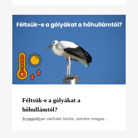
régióban projektünk főbb tevékenységeit
összefoglaló poszterünk, melyet
Féltsük-e a gólyákat a
hőhullámtól?
A napokban várható tartós, extrém magas
2026.07.31
hőmérséklet miatt hőségriasztás van
érvényben. Hogyan hat ez a madarakra,