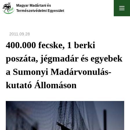
Ugrás
Magyar Madártani és
a
Természetvédelmi Egyesület
tartalomra
2011.09.28
400.000 fecske, 1 berki
poszáta, jégmadár és egyebek
a Sumonyi Madárvonulás-
kutató Állomáson