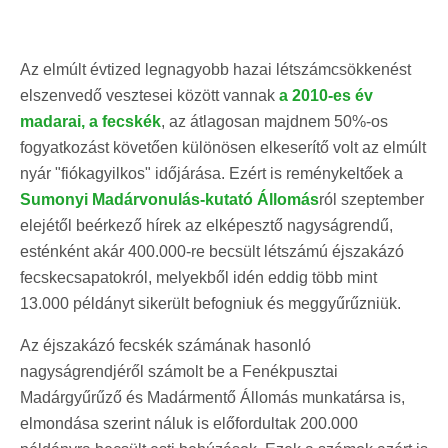
Az elmúlt évtized legnagyobb hazai létszámcsökkenést
elszenvedő vesztesei között vannak
a 2010-es év
madarai, a fecskék
, az átlagosan majdnem 50%-os
fogyatkozást követően különösen elkeserítő volt az elmúlt
nyár "fiókagyilkos" időjárása. Ezért is reménykeltőek a
Sumonyi Madárvonulás-kutató Állomás
ról szeptember
elejétől beérkező hírek az elképesztő nagyságrendű,
esténként akár 400.000-re becsült létszámú éjszakázó
fecskecsapatokról, melyekből idén eddig több mint
13.000 példányt sikerült befogniuk és meggyűrűzniük.
Az éjszakázó fecskék számának hasonló
nagyságrendjéről számolt be a Fenékpusztai
Madárgyűrűző és Madármentő Állomás munkatársa is,
elmondása szerint náluk is előfordultak 200.000