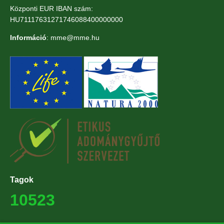
Központi EUR IBAN szám:
HU71117631271746088400000000
Információ
: mme@mme.hu
Tagok
10523