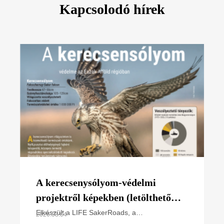
Kapcsolodó hírek
A kerecsenysólyom-védelmi
projektről képekben (letölthető
poszter)
Elkészült a LIFE SakerRoads, a
2026.08.04
kerecsensólyom-védelme az Észak-alföldi