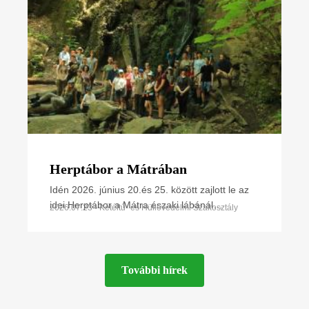
Herptábor a Mátrában
Idén 2026. június 20.és 25. között zajlott le az
idei Herptábor a Mátra északi lábánál
2026.07.23 • Kétéltű- és Hüllővédelmi Szakosztály
Parádfürdőn és környékén. A környék szinte
minden kétéltű- és
További hírek