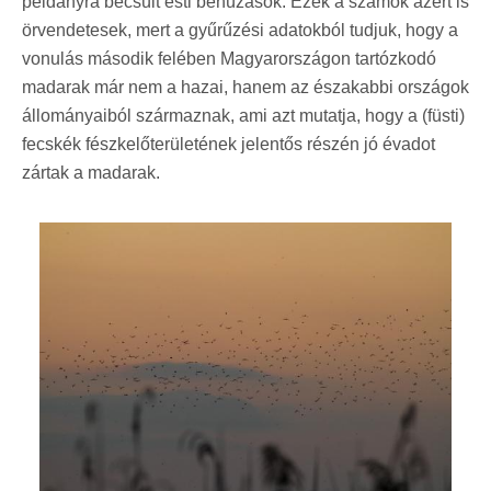
példányra becsült esti behúzások. Ezek a számok azért is
örvendetesek, mert a gyűrűzési adatokból tudjuk, hogy a
vonulás második felében Magyarországon tartózkodó
madarak már nem a hazai, hanem az északabbi országok
állományaiból származnak, ami azt mutatja, hogy a (füsti)
fecskék fészkelőterületének jelentős részén jó évadot
zártak a madarak.