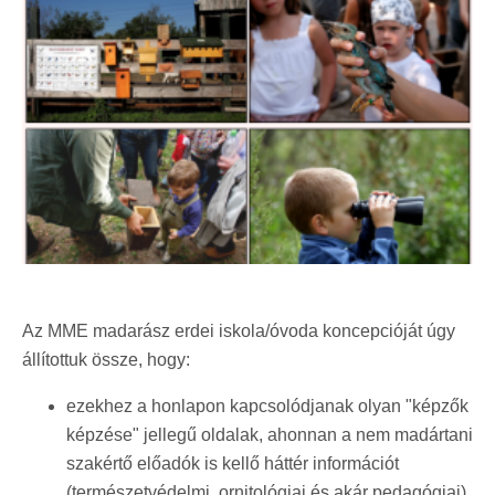
Az MME madarász erdei iskola/óvoda koncepcióját úgy
állítottuk össze, hogy:
ezekhez a honlapon kapcsolódjanak olyan "képzők
képzése" jellegű oldalak, ahonnan a nem madártani
szakértő előadók is kellő háttér információt
(természetvédelmi, ornitológiai és akár pedagógiai)