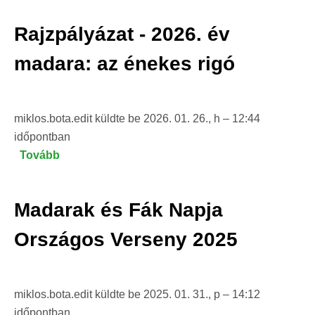
Fák
Rajzpályázat - 2026. év
Napja
Országos
madara: az énekes rigó
Verseny
2026)
miklos.bota.edit
küldte be
2026. 01. 26., h – 12:44
időpontban
Tovább
(Rajzpályázat
-
2026.
Madarak és Fák Napja
év
madara:
Országos Verseny 2025
az
énekes
rigó
miklos.bota.edit
küldte be
2025. 01. 31., p – 14:12
)
időpontban