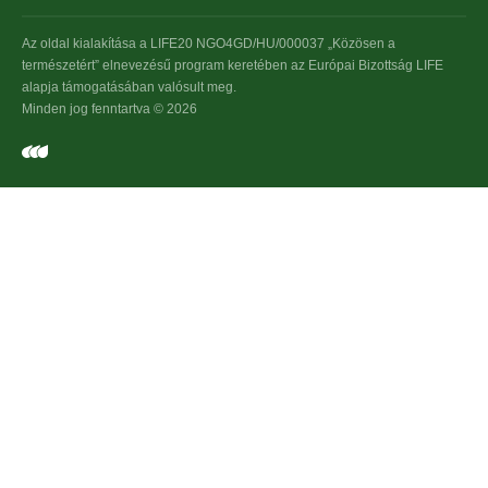
Az oldal kialakítása a LIFE20 NGO4GD/HU/000037 „Közösen a
természetért” elnevezésű program keretében az Európai Bizottság LIFE
alapja támogatásában valósult meg.
Minden jog fenntartva © 2026