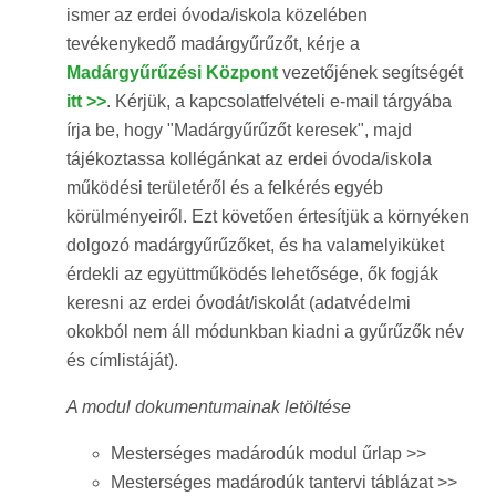
ismer az erdei óvoda/iskola közelében
tevékenykedő madárgyűrűzőt, kérje a
Madárgyűrűzési Központ
vezetőjének segítségét
itt >>
. Kérjük, a kapcsolatfelvételi e-mail tárgyába
írja be, hogy "Madárgyűrűzőt keresek", majd
tájékoztassa kollégánkat az erdei óvoda/iskola
működési területéről és a felkérés egyéb
körülményeiről. Ezt követően értesítjük a környéken
dolgozó madárgyűrűzőket, és ha valamelyiküket
érdekli az együttműködés lehetősége, ők fogják
keresni az erdei óvodát/iskolát (adatvédelmi
okokból nem áll módunkban kiadni a gyűrűzők név
és címlistáját).
A modul dokumentumainak letöltése
Mesterséges madárodúk modul űrlap >>
Mesterséges madárodúk tantervi táblázat >>