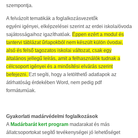
szempontja.
A felvázolt tematikák a foglalkozásvezetők
egyéni igényei, elképzelései szerint az erdei iskola/óvoda
sajátosságaihoz igazíthatóak.
Éppen ezért a modul és
tantervi táblázat űrlapokból nem készült külön óvodai,
alsó és felső tagozatos iskolai változat, csak egy
általános jellegű leírás, amit a felhasználók tudnak a
célcsoport igényei és a minősítési elvárás szerint
befejezni.
Ezt segíti, hogy a letölthető adatlapok az
átírhatóság érdekében Word, nem pedig pdf
formátumúak.
Gyakorlati madárvédelmi foglalkozások
A
Madárbarát kert program
madarakat és más
állatcsoportokat segítő tevékenységei jó lehetőséget