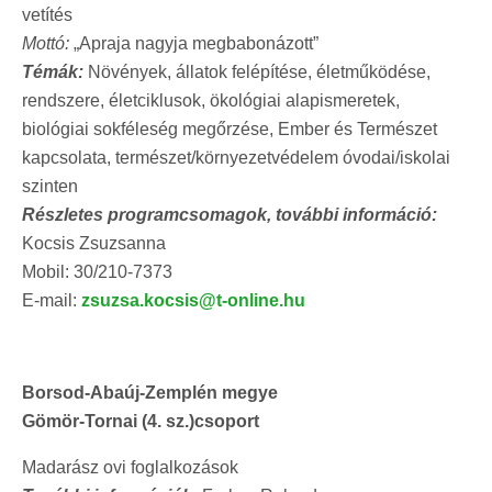
vetítés
Mottó:
„Apraja nagyja megbabonázott”
Témák:
Növények, állatok felépítése, életműködése,
rendszere, életciklusok, ökológiai alapismeretek,
biológiai sokféleség megőrzése, Ember és Természet
kapcsolata, természet/környezetvédelem óvodai/iskolai
szinten
Részletes programcsomagok, további információ:
Kocsis Zsuzsanna
Mobil: 30/210-7373
E-mail:
zsuzsa.kocsis@t-online.hu
Borsod-Abaúj-Zemplén megye
Gömör-Tornai (4. sz.)csoport
Madarász ovi foglalkozások