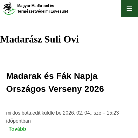
Ugrás
Magyar Madártani és
a
Természetvédelmi Egyesület
tartalomra
Madarász Suli Ovi
Madarak és Fák Napja
Országos Verseny 2026
miklos.bota.edit
küldte be
2026. 02. 04., sze – 15:23
időpontban
Tovább
(Madarak
és