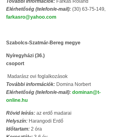
További információk:
Farkas Roland
Elérhetőség (telefon/e-mail):
(30) 63-75-149,
farkasro@yahoo.com
Szabolcs-Szatmár-Bereg megye
Nyíregyházi (36.)
csop
Madarász ovi foglalkozások
További információk:
Domina Norbert
Elérhetőség (telefon/e-mail):
dominan@t-
online.hu
Rövid leírás:
az erdő madarai
Helyszín:
Harangodi Erdő
Időtartam:
2 óra
Korosztály:
3-6 év