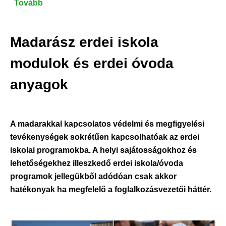
Tovább
(Felhívás
erdei
óvodáztatással
Madarász erdei iskola
és
iskoláztatással
modulok és erdei óvoda
kapcsolatos
anyagok
továbbképzésekre
pedagógusok
és
szolgáltatók
A madarakkal kapcsolatos védelmi és megfigyelési
számára!)
tevékenységek sokrétűen kapcsolhatóak az erdei
iskolai programokba. A helyi sajátosságokhoz és
lehetőségekhez illeszkedő erdei iskola/óvoda
programok jellegükből adódóan csak akkor
hatékonyak ha megfelelő a foglalkozásvezetői háttér.