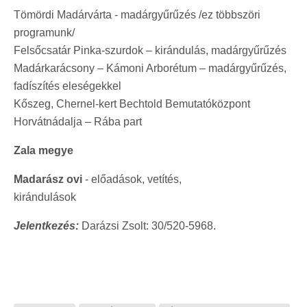
Tömördi Madárvárta - madárgyűrűzés /ez többszöri
programunk/
Felsőcsatár Pinka-szurdok – kirándulás, madárgyűrűzés
Madárkarácsony – Kámoni Arborétum – madárgyűrűzés,
fadíszítés eleségekkel
Kőszeg, Chernel-kert Bechtold Bemutatóközpont
Horvátnádalja – Rába part
Zala megye
Madarász ovi
- előadások, vetítés,
kirándulások
Jelentkezés:
Darázsi Zsolt: 30/520-5968.