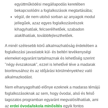
együttműködési megállapodás keretében
bekapcsolódni a foglalkozások megtartásába;
végül, de nem utolsó sorban az anyagok modul
jellegűek, azaz egyes foglalkozásrészek
kihagyhatóak, felcserélhetőek, szabadon
alakíthatóak, továbbfejleszthetőek.
A minél szélesebb körű alkalmazhatóság érdekében a
foglalkozási javaslatok kül- és beltéri tevékenységi
elemeket egyaránt tartalmaznak és lehetőség szerint
"négy évszakosak", ezzel is lehetővé téve a madarak
bioritmusához és az időjárási körülményekhez való
alkalmazkodást.
Nem elhanyagolható előnye ezeknek a madaras témájú
foglalkozásoknak az sem, hogy óvodai, alsó és felső
tagozatos programban egyaránt megvalósíthatóak, ami
az
erdei óvoda/iskola minősítés
egyik fontos