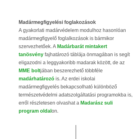
Madármegfigyelési foglakozások
A gyakorlati madárvédelem modulhoz hasonlóan
madármegfigyelő foglalkozások is bármikor
szervezhetőek. A
Madárbarát mintakert
tanösvény
fajhatározó táblája önmagában is segít
eligazodni a leggyakoribb madarak között, de az
MME bolt
jában beszerezhető többféle
madárhatározó
is. Az erdei iskolai
madármegfigyelés bekapcsolható különböző
természetvédelmi adatszolgáltatási programokba is,
erről részletesen olvashat a
Madarász suli
program oldal
on.