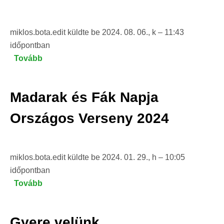
réce)
miklos.bota.edit
küldte be
2024. 08. 06., k – 11:43
időpontban
Tovább
(Madarász
Ovi/Suli
programunkba
Madarak és Fák Napja
környezeti
nevelőt
Országos Verseny 2024
keresünk!)
miklos.bota.edit
küldte be
2024. 01. 29., h – 10:05
időpontban
Tovább
(Madarak
és
Fák
Gyere velünk
Napja