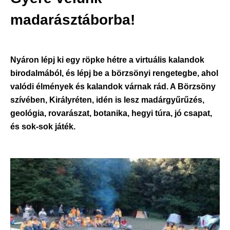
Országos
madarásztáborba!
Verseny
2024)
Nyáron lépj ki egy röpke hétre a virtuális kalandok
birodalmából, és lépj be a börzsönyi rengetegbe, ahol
valódi élmények és kalandok várnak rád. A Börzsöny
szívében, Királyréten, idén is lesz madárgyűrűzés,
geológia, rovarászat, botanika, hegyi túra, jó csapat,
és sok-sok játék.