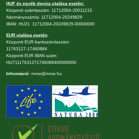
HUF és egyéb deviza utalása esetén:
Központi számlaszám: 11712004-20011215
Adományszámla: 11712004-20249829
IBAN: HU21 11712004-20249829-00000000
EUR utalása esetén
:
Központi EUR bankszámlaszám:
11763127-17460884
Központi EUR IBAN szám:
HU71117631271746088400000000
Információ
: mme@mme.hu