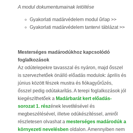
A modul dokumentumainak letöltése
Gyakorlati madárvédelem modul űrlap >>
Gyakorlati madárvédelem tantervi táblázat >>
Mesterséges madárodúkhoz kapcsolódó
foglalkozások
Az odútelepekre tavasszal és nyáron, majd ősszel
is szervezhetőek önálló előadás modulok: április és
június között fészek mustra és fiókagyűrűzés,
ősszel pedig odútakarítás. A terepi foglalkozások jól
kiegészíthetőek a
Madárbarát kert előadás-
sorozat 1. rész
ének levetítésével és
megbeszélésével, illetve odúkészítéssel, amiről
részletesen olvashat a
mesterséges madárodúk a
környezeti nevelésben
oldalon. Amennyiben nem