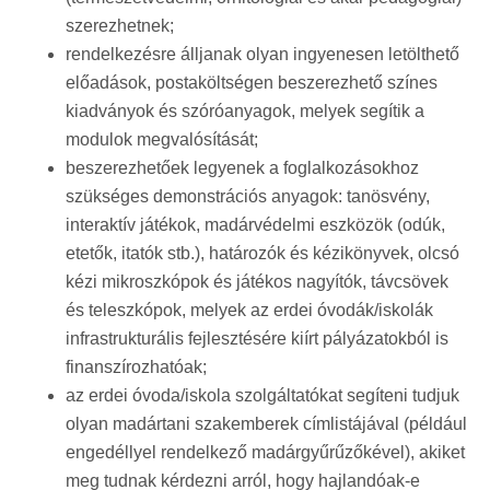
szerezhetnek;
rendelkezésre álljanak olyan ingyenesen letölthető
előadások, postaköltségen beszerezhető színes
kiadványok és szóróanyagok, melyek segítik a
modulok megvalósítását;
beszerezhetőek legyenek a foglalkozásokhoz
szükséges demonstrációs anyagok: tanösvény,
interaktív játékok, madárvédelmi eszközök (odúk,
etetők, itatók stb.), határozók és kézikönyvek, olcsó
kézi mikroszkópok és játékos nagyítók, távcsövek
és teleszkópok, melyek az erdei óvodák/iskolák
infrastrukturális fejlesztésére kiírt pályázatokból is
finanszírozhatóak;
az erdei óvoda/iskola szolgáltatókat segíteni tudjuk
olyan madártani szakemberek címlistájával (például
engedéllyel rendelkező madárgyűrűzőkével), akiket
meg tudnak kérdezni arról, hogy hajlandóak-e