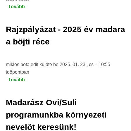
Tovább
(Madarak
és
Fák
Rajzpályázat - 2025 év madara
Napja
Országos
a böjti réce
Verseny
2025)
miklos.bota.edit
küldte be
2025. 01. 23., cs – 10:55
időpontban
Tovább
(Rajzpályázat
-
2025
Madarász Ovi/Suli
év
madara
programunkba környezeti
a
nevelőt keresünk!
böjti