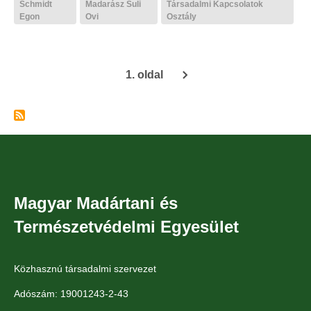
Schmidt
Madarász Suli
Társadalmi Kapcsolatok
Egon
Ovi
Osztály
1. oldal
Oldalszámozás
Magyar Madártani és
Természetvédelmi Egyesület
Közhasznú társadalmi szervezet
Adószám: 19001243-2-43