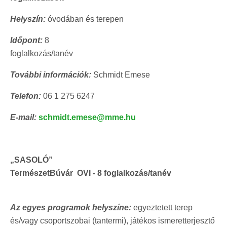
Helyszín:
óvodában és terepen
Időpont:
8
foglalkozás/tanév
További információk:
Schmidt Emese
Telefon:
06 1 275 6247
E-mail:
schmidt.emese@mme.hu
„SASOLÓ”
TermészetBúvár OVI - 8 foglalkozás/tanév
Az egyes programok helyszíne:
egyeztetett terep
és/vagy csoportszobai (tantermi), játékos ismeretterjesztő