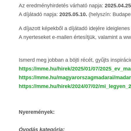
Az eredményhirdetés várható napja:
2025.04.25
A díjátadó napja:
2025.05.10.
(helyszín: Budapes
A díjazott képekből a díjátadó idejére ideiglenes k
A nyerteseket e-mailen értesítjük, valamint a 
Ismerd meg jobban a böjti récét, gyűjts inspiráci
https://mme.hu/hirek/2025/01/07/2025_ev_ma
https://mme.hu/magyarorszagmadarai/madar
https://mme.hu/hirek/2024/07/02/mi_legyen
Nyeremények:
Óvodás kategória: