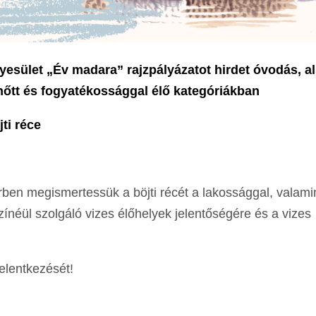
esület „Év madara” rajzpályázatot hirdet óvodás, a
lnőtt és fogyatékossággal élő kategóriákban
ti réce
rben megismertessük a böjti récét a lakossággal, valami
zínéül szolgáló vizes élőhelyek jelentőségére és a vizes
elentkezését!