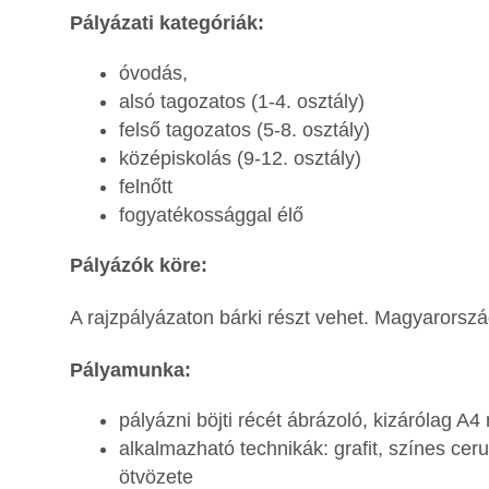
Pályázati kategóriák:
óvodás,
alsó tagozatos (1-4. osztály)
felső tagozatos (5-8. osztály)
középiskolás (9-12. osztály)
felnőtt
fogyatékossággal élő
Pályázók köre:
A rajzpályázaton bárki részt vehet. Magyarorszá
Pályamunka:
pályázni böjti récét ábrázoló, kizárólag A4
alkalmazható technikák: grafit, színes ceruza
ötvözete