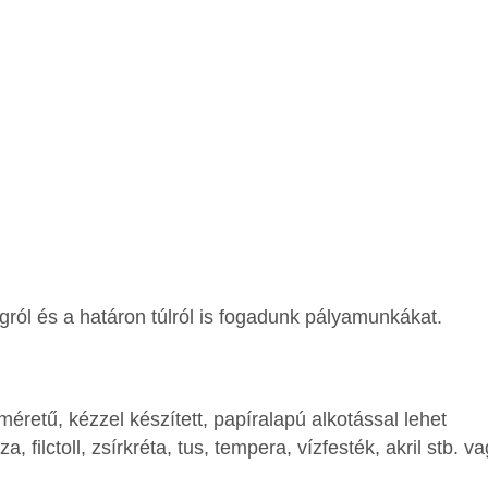
gról és a határon túlról is fogadunk pályamunkákat.
 méretű, kézzel készített, papíralapú alkotással lehet
, filctoll, zsírkréta, tus, tempera, vízfesték, akril stb. v