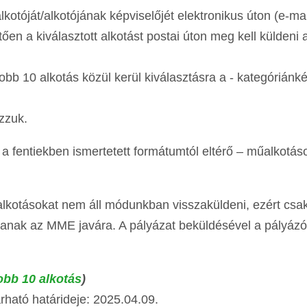
lkotóját/alkotójának képviselőjét elektronikus úton (e-ma
etően a kiválasztott alkotást postai úton meg kell küldeni 
obb 10 alkotás közül kerül kiválasztásra a - kategóriánkén
zzuk.
a fentiekben ismertetett formátumtól eltérő – műalkotá
 alkotásokat nem áll módunkban visszaküldeni, ezért csa
anak az MME javára. A pályázat beküldésével a pályázó
obb 10 alkotás
)
rható határideje: 2025.04.09.