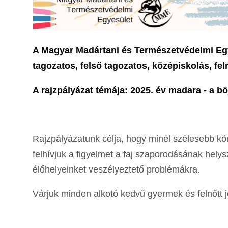
A Magyar Madártani és Természetvédelmi Egy
tagozatos, felső tagozatos, középiskolás, fe
A rajzpályázat témája: 2025. év madara - a böj
Rajzpályázatunk célja, hogy minél szélesebb kö
felhívjuk a figyelmet a faj szaporodásának helys
élőhelyeinket veszélyeztető problémákra.
Várjuk minden alkotó kedvű gyermek és felnőtt j