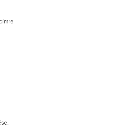
 címre
ése.