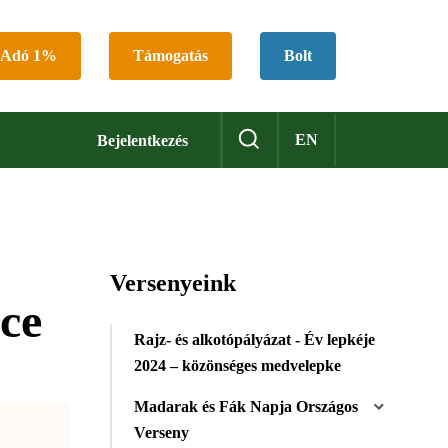
Adó 1%
Támogatás
Bolt
EN
Bejelentkezés
Versenyeink
éce
Rajz- és alkotópályázat - Év lepkéje
2024 – közönséges medvelepke
Madarak és Fák Napja Országos
Verseny