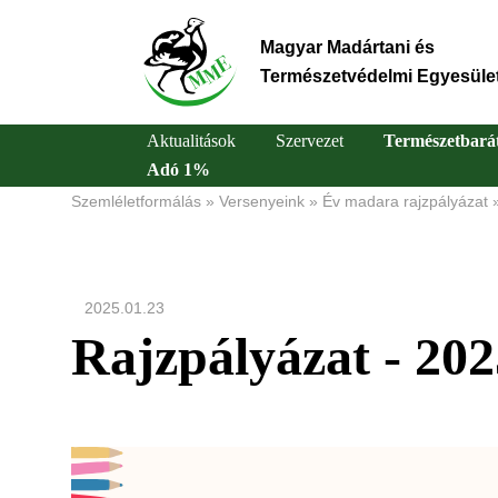
Ugrás
a
Magyar Madártani és
tartalomra
Természetvédelmi Egyesüle
Aktualitások
Szervezet
Természetbará
Adó 1%
Main
Szemléletformálás
Versenyeink
Év madara rajzpályázat
Morzsa
navigation
2025.01.23
Rajzpályázat - 202