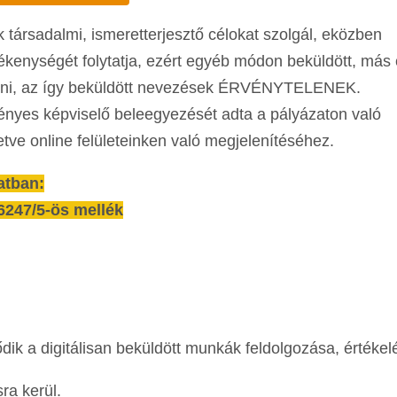
 társadalmi, ismeretterjesztő célokat szolgál, eközben
kenységét folytatja, ezért egyéb módon beküldött, más
gozni, az így beküldött nevezések ÉRVÉNYTELENEK.
vényes képviselő beleegyezését adta a pályázaton való
letve online felületeinken való megjelenítéséhez.
atban:
6247/5-ös mellék
dik a digitálisan beküldött munkák feldolgozása, értékel
ra kerül.