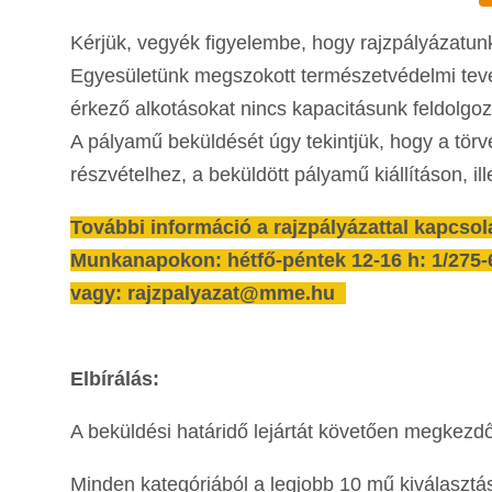
Kérjük, vegyék figyelembe, hogy rajzpályázatunk
Egyesületünk megszokott természetvédelmi tevé
érkező alkotásokat nincs kapacitásunk feldol
A pályamű beküldését úgy tekintjük, hogy a tör
részvételhez, a beküldött pályamű kiállításon, il
További információ a rajzpályázattal kapcsol
Munkanapokon: hétfő-péntek 12-16 h: 1/275-
vagy: rajzpalyazat@mme.hu
Elbírálás:
A beküldési határidő lejártát követően megkezdő
Minden kategóriából a legjobb 10 mű kiválasztás