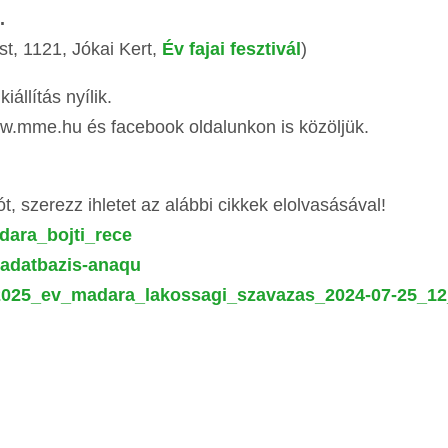
.
t, 1121, Jókai Kert,
Év fajai fesztivál
)
iállítás nyílik.
www.mme.hu és facebook oldalunkon is közöljük.
ót, szerezz ihletet az alábbi cikkek elolvasásával!
dara_bojti_rece
adatbazis-anaqu
_2025_ev_madara_lakossagi_szavazas_2024-07-25_12