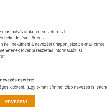
ly más pályázatokon nem vett részt
és beküldésével történik
on kell beküldeni a nevezési űrlapon jelzett e-mail címre
enetének további részletes információit is)
PDF
 nevezés esetére:
ges kitölteni. (Egy e-mail címmel több nevezés is leadha
NEVEZEK!