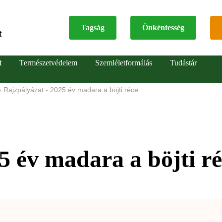
Tagság
Önkéntesség
t
Top
t
Természetvédelem
Szemléletformálás
Tudástár
menu
Rajzpályázat - 2025 év madara a böjti réce
5 év madara a böjti r