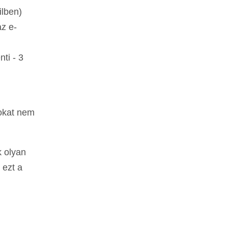
ilben)
az e-
ti - 3
sokat nem
k olyan
 ezt a