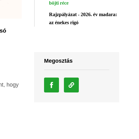
böjti réce
Rajzpályázat - 2026. év madara:
az énekes rigó
lsó
Megosztás
nt, hogy