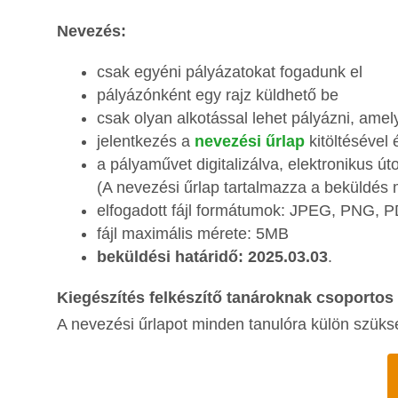
Nevezés:
csak egyéni pályázatokat fogadunk el
pályázónként egy rajz küldhető be
csak olyan alkotással lehet pályázni, ame
jelentkezés a
nevezési űrlap
kitöltésével 
a pályaművet digitalizálva, elektronikus út
(A nevezési űrlap tartalmazza a beküldés m
elfogadott fájl formátumok: JPEG, PNG, 
fájl maximális mérete: 5MB
beküldési határidő: 2025.03.03
.
Kiegészítés felkészítő tanároknak csoportos
A nevezési űrlapot minden tanulóra külön szüksé