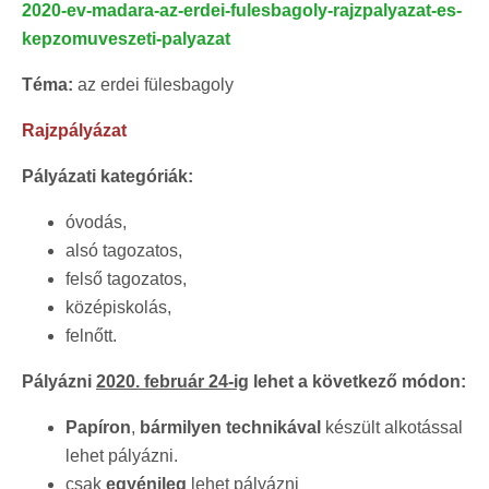
2020-ev-madara-az-erdei-fulesbagoly-rajzpalyazat-es-
kepzomuveszeti-palyazat
Téma:
az erdei fülesbagoly
Rajzpályázat
Pályázati kategóriák:
óvodás,
alsó tagozatos,
felső tagozatos,
középiskolás,
felnőtt.
Pályázni
2020. február 24-ig
lehet a következő módon:
Papíron
,
bármilyen technikával
készült alkotással
lehet pályázni.
csak
egyénileg
lehet pályázni