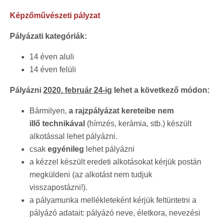
Képzőművészeti pályzat
Pályázati kategóriák:
​14 éven aluli
14 éven felüli
Pályázni
2020. február 24-ig
lehet a következő módon:
Bármilyen,
a rajzpályázat kereteibe nem
illő technikával
(hímzés, kerámia, stb.) készült
alkotással lehet pályázni.
csak
egyénileg
lehet pályázni
a kézzel készült eredeti alkotásokat kérjük postán
megküldeni (az alkotást nem tudjuk
visszapostázni!).
a pályamunka mellékleteként kérjük feltüntetni a
pályázó adatait: pályázó neve, életkora, nevezési