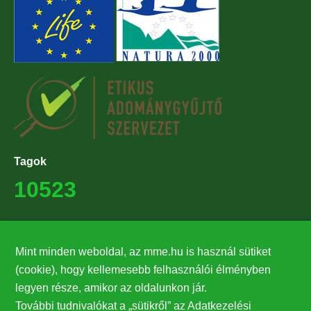
Tagok
10523
Támogatók
Mint minden weboldal, az mme.hu is használ sütiket
27224
(cookie), hogy kellemesebb felhasználói élményben
legyen része, amikor az oldalunkon jár.
Hírlevél feliratkozás
További tudnivalókat a „sütikről” az Adatkezelési