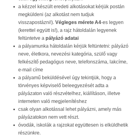
a kézzel készült eredeti alkotásokat kérjük postán
megküldeni (az alkotást nem tudjuk
visszapostázni!).
Végleges mérete A4
-es legyen
(kerettel együtt is!), a rajz hátoldalán legyenek
feltüntetve a
pályázó adatai
a pályamunka hátoldalán kérjük feltüntetni: pályázó
neve, életkora, nevezési kategória, szülő vagy
felkészítő pedagógus neve, telefonszáma, lakcíme,
e-mail címe
a pályamű beküldésével úgy tekintjük, hogy a
törvényes képviselő beleegyezését adta a
pályázaton való részvételhez, kiállításon, illetve
interneten való megjelenítéshez
csak olyan alkotással lehet pályázni, amely más
pályázatokon nem vett részt.
óvodák, iskolák a rajzokat együttesen is elküldhetik
részünkre.