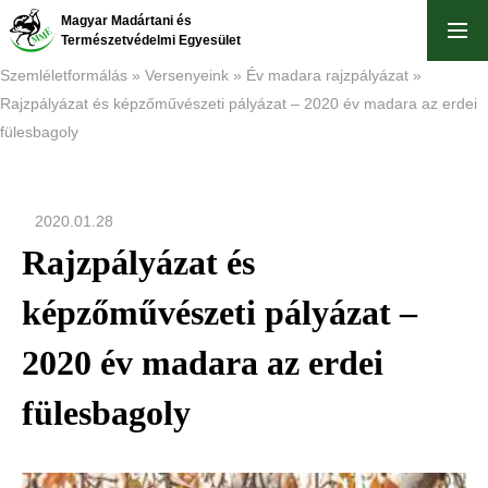
Ugrás
Magyar Madártani és
a
Természetvédelmi Egyesület
tartalomra
Szemléletformálás
Versenyeink
Év madara rajzpályázat
Rajzpályázat és képzőművészeti pályázat – 2020 év madara az erdei
Morzsa
fülesbagoly
2020.01.28
Rajzpályázat és
képzőművészeti pályázat –
2020 év madara az erdei
fülesbagoly