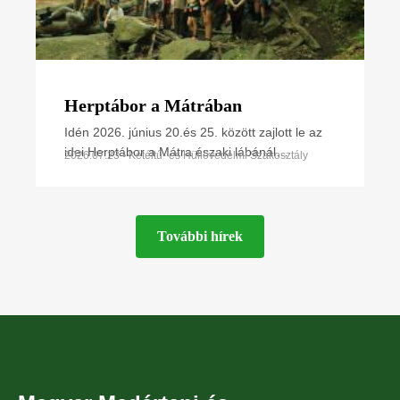
Herptábor a Mátrában
Idén 2026. június 20.és 25. között zajlott le az
idei Herptábor a Mátra északi lábánál
2026.07.23 • Kétéltű- és Hüllővédelmi Szakosztály
Parádfürdőn és környékén. A környék szinte
minden kétéltű- és
További hírek