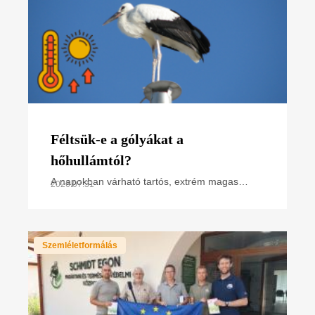
Féltsük-e a gólyákat a
hőhullámtól?
A napokban várható tartós, extrém magas
2026.07.31
hőmérséklet miatt hőségriasztás van
érvényben. Hogyan hat ez a madarakra,
különösen a napsütötte fészken
Szemléletformálás