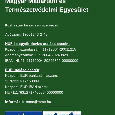
Magyar Madártani és
Természetvédelmi Egyesület
Közhasznú társadalmi szervezet
Adószám: 19001243-2-43
HUF és egyéb deviza utalása esetén:
Központi számlaszám: 11712004-20011215
Adományszámla: 11712004-20249829
IBAN: HU21 11712004-20249829-00000000
EUR utalása esetén
:
Központi EUR bankszámlaszám:
11763127-17460884
Központi EUR IBAN szám:
HU71117631271746088400000000
Információ
: mme@mme.hu