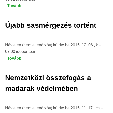
Tovább
(Új
fejezet
indul
Újabb sasmérgezés történt
a
sasok
mérgezése
Névtelen (nem ellenőrzött)
elleni
küldte be
2016. 12. 06., k –
07:00
időpontban
küzdelemben)
Tovább
(Újabb
sasmérgezés
történt)
Nemzetközi összefogás a
madarak védelmében
Névtelen (nem ellenőrzött)
küldte be
2016. 11. 17., cs –