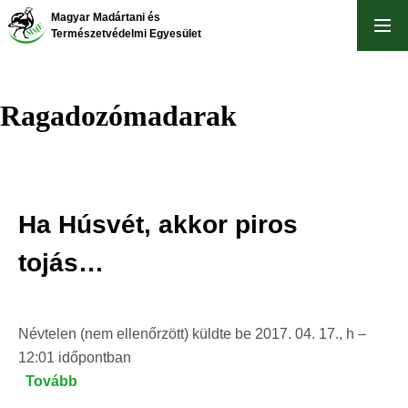
Ugrás
Magyar Madártani és
a
Természetvédelmi Egyesület
tartalomra
Ragadozómadarak
Ha Húsvét, akkor piros
tojás…
Névtelen (nem ellenőrzött)
küldte be
2017. 04. 17., h –
12:01
időpontban
Tovább
(Ha
Húsvét,