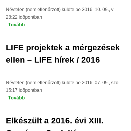
Névtelen (nem ellenőrzött)
küldte be
2016. 10. 09., v –
23:22
időpontban
Tovább
(Két
keselyűfaj
is
LIFE projektek a mérgezések
Magyarországra
látogatott
ellen – LIFE hírek / 2016
október
első
napjaiban)
Névtelen (nem ellenőrzött)
küldte be
2016. 07. 09., szo –
15:17
időpontban
Tovább
(LIFE
projektek
a
Elkészült a 2016. évi XIII.
mérgezések
ellen