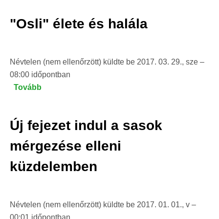
akkor
"Osli" élete és halála
piros
tojás…)
Névtelen (nem ellenőrzött)
küldte be
2017. 03. 29., sze –
08:00
időpontban
Tovább
("Osli"
élete
és
Új fejezet indul a sasok
halála)
mérgezése elleni
küzdelemben
Névtelen (nem ellenőrzött)
küldte be
2017. 01. 01., v –
00:01
időpontban