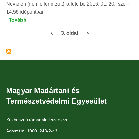
Névtelen (nem ellenőrzött)
küldte be
2016. 01. 20., sze –
14:56
időpontban
Tovább
(Újra
dúl
3. oldal
a
Oldalszámozás
mérgezési
őrület
–
az
év
első
Magyar Madártani és
húsz
Természetvédelmi Egyesület
napján
máris
legalább
Közhasznú társadalmi szervezet
50
Adószám: 19001243-2-43
(!)