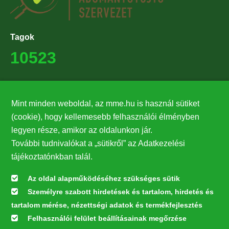
Tagok
10523
Támogatók
Mint minden weboldal, az mme.hu is használ sütiket
27224
(cookie), hogy kellemesebb felhasználói élményben
legyen része, amikor az oldalunkon jár.
Hírlevél feliratkozás
További tudnivalókat a „sütikről” az Adatkezelési
Értesüljön elsőként legfrissebb híreinkről, eseményeinkről!
tájékoztatónkban talál.
Az oldal alapműködéséhez szükséges sütik
Személyre szabott hirdetések és tartalom, hirdetés és
Feliratkozás
tartalom mérése, nézettségi adatok és termékfejlesztés
Felhasználói felület beállításainak megőrzése