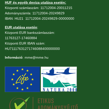
védett
HUF és egyéb deviza utalása esetén:
Központi számlaszám: 11712004-20011215
ragadozómadár
Adományszámla: 11712004-20249829
pusztult
IBAN: HU21 11712004-20249829-00000000
el
hazánkban)
EUR utalása esetén
:
Központi EUR bankszámlaszám:
11763127-17460884
Központi EUR IBAN szám:
HU71117631271746088400000000
Információ
: mme@mme.hu