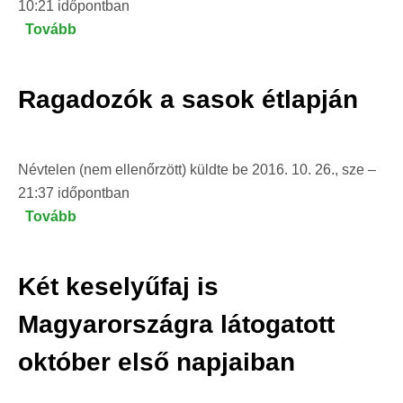
10:21
időpontban
Tovább
(Nemzetközi
összefogás
a
Ragadozók a sasok étlapján
madarak
védelmében)
Névtelen (nem ellenőrzött)
küldte be
2016. 10. 26., sze –
21:37
időpontban
Tovább
(Ragadozók
a
sasok
Két keselyűfaj is
étlapján)
Magyarországra látogatott
október első napjaiban