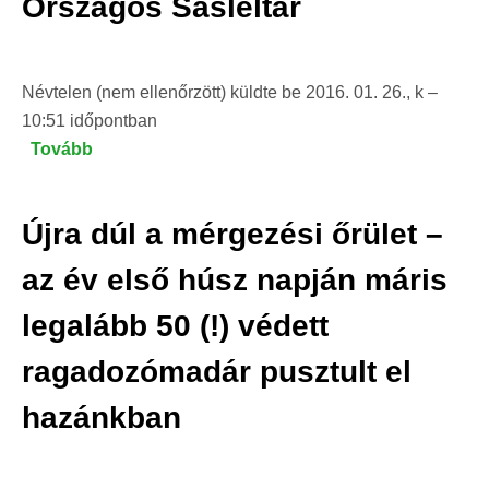
Országos Sasleltár
–
LIFE
hírek
Névtelen (nem ellenőrzött)
küldte be
2016. 01. 26., k –
/
10:51
időpontban
2016)
Tovább
(Elkészült
a
2016.
Újra dúl a mérgezési őrület –
évi
XIII.
az év első húsz napján máris
Országos
legalább 50 (!) védett
Sasleltár)
ragadozómadár pusztult el
hazánkban