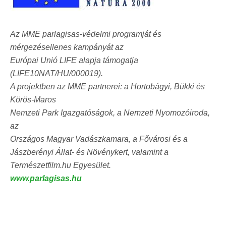
Az MME parlagisas-védelmi programját és
mérgezésellenes kampányát az
Európai Unió LIFE alapja támogatja
(LIFE10NAT/HU/000019).
A projektben az MME partnerei: a Hortobágyi, Bükki és
Körös-Maros
Nemzeti Park Igazgatóságok, a Nemzeti Nyomozóiroda,
az
Országos Magyar Vadászkamara, a Fővárosi és a
Jászberényi Állat- és Növénykert, valamint a
Természetfilm.hu Egyesület.
www.parlagisas.hu