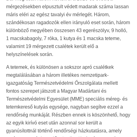
mérgezésekben elpusztult védett madarak száma lassan
máris eléri az egész tavalyi év mérlegét. Három,
szándékosan ragadozók ellen irányuló eset során, három
különböző megyében összesen 43 egerészölyv, 9 holló,
1 macskabagoly, 7 róka, 1 kutya és 1 macska teteme,
valamint 19 mérgezett csalétek került elő a
helyszínelések során.
A tetemek, és különösen a sokszor apró csalétkek
megtalálásában a három illetékes nemzetipark-
igazgatóság Természetvédelmi Őrszolgálata mellett
fontos szerepet játszott a Magyar Madártani és
Természetvédelmi Egyesület (MME) speciális méreg- és
tetemkereső kutyás egysége, nagyban segítve ezzel a
rendőrség munkáját. Részben ennek is köszönhető, hogy
az egyik kirívó eset után azonnal sor került a
gyanúsítottnál történő rendőrségi házkutatásra, amely