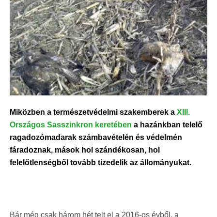
Miközben a természetvédelmi szakemberek a
XIII.
Országos Sasszinkron keretében
a hazánkban telelő
ragadozómadarak számbavételén és védelmén
fáradoznak, mások hol szándékosan, hol
felelőtlenségből tovább tizedelik az állományukat.
Bár még csak három hét telt el a 2016-os évből, a