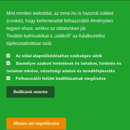
Támogatók
Mint minden weboldal, az mme.hu is használ sütiket
27224
(cookie), hogy kellemesebb felhasználói élményben
legyen része, amikor az oldalunkon jár.
Hírlevél feliratkozás
További tudnivalókat a „sütikről” az Adatkezelési
Értesüljön elsőként legfrissebb híreinkről, eseményeinkről!
tájékoztatónkban talál.
Az oldal alapműködéséhez szükséges sütik
Személyre szabott hirdetések és tartalom, hirdetés és
Feliratkozás
tartalom mérése, nézettségi adatok és termékfejlesztés
Felhasználói felület beállításainak megőrzése
Beállítások mentése
Az oldal kialakítása a LIFE20 NGO4GD/HU/000037 „Közösen a
természetért” elnevezésű program keretében az Európai Bizottság LIFE
alapja támogatásában valósult meg.
✕
Minden jog fenntartva © 2026
Withdraw consent
Minden süti engedélyezése