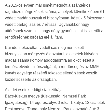
A 2015-ös évben már ismét megnőtt a szándékos
ragadozó mérgezések száma, amelyek következtében 61
védett madár pusztult el bizonyítottan, köztük 5 fokozottan
védett parlagi sas és 7 rétisas. Ugyanakkor nagy
áttörésnek számított, hogy négy gyanúsítottat is sikerült a
rendőrségnek bíróság elé állítani.
Bár idén fokozottan védett sas még nem esett
bizonyítottan mérgezés áldozatául, az esetek kirívóan
magas száma komoly aggodalomra ad okot, ezért a
természetvédelmi őrszolgálat, a rendőrség és az MME
kutyás egysége részéről fokozott ellenőrzések veszik
kezdetét szerte az országban.
Az idei esetek eddigi statisztikája:
Bács-Kiskun megye (Kiskunsági Nemzeti Park
Igazgatóság): 14 egerészölyv, 3 róka, 1 kutya, 12 csalétek
Pest megye (Duna-Ipoly Nemzeti Park Igazgatóság): 3