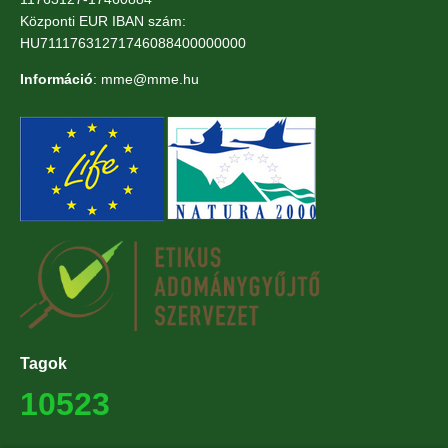
Központi EUR IBAN szám:
HU71117631271746088400000000
Információ
: mme@mme.hu
Tagok
10523