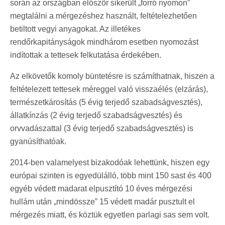
során az országban először sikerült „forró nyomon”
megtalálni a mérgezéshez használt, feltételezhetően
betiltott vegyi anyagokat. Az illetékes
rendőrkapitányságok mindhárom esetben nyomozást
indítottak a tettesek felkutatása érdekében.
Az elkövetők komoly büntetésre is számíthatnak, hiszen a
feltételezett tettesek méreggel való visszaélés (elzárás),
természetkárosítás (5 évig terjedő szabadságvesztés),
állatkínzás (2 évig terjedő szabadságvesztés) és
orvvadászattal (3 évig terjedő szabadságvesztés) is
gyanúsíthatóak.
2014-ben valamelyest bizakodóak lehettünk, hiszen egy
európai szinten is egyedülálló, több mint 150 sast és 400
egyéb védett madarat elpusztító 10 éves mérgezési
hullám után „mindössze” 15 védett madár pusztult el
mérgezés miatt, és köztük egyetlen parlagi sas sem volt.