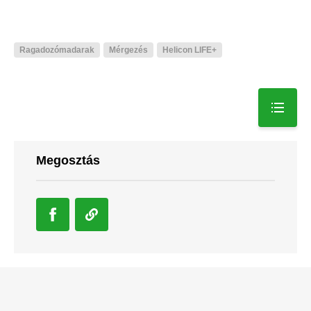
Ragadozómadarak
Mérgezés
Helicon LIFE+
Megosztás