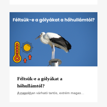
kerecsensólyom-védelme az Észak-alföldi
régióban projektünk főbb tevékenységeit
összefoglaló poszterünk, melyet
Féltsük-e a gólyákat a
hőhullámtól?
A napokban várható tartós, extrém magas
2026.07.31
hőmérséklet miatt hőségriasztás van
érvényben. Hogyan hat ez a madarakra,