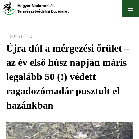
Ugrás
Magyar Madártani és
a
Természetvédelmi Egyesület
tartalomra
2016.01.20
Újra dúl a mérgezési őrület –
az év első húsz napján máris
legalább 50 (!) védett
ragadozómadár pusztult el
hazánkban