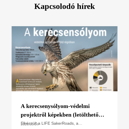
Kapcsolodó hírek
A kerecsenysólyom-védelmi
projektről képekben (letölthető
poszter)
Elkészült a LIFE SakerRoads, a
2026.08.04