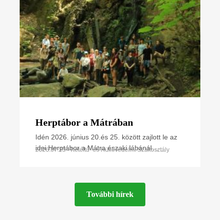
Herptábor a Mátrában
Idén 2026. június 20.és 25. között zajlott le az
idei Herptábor a Mátra északi lábánál
2026.07.23 • Kétéltű- és Hüllővédelmi Szakosztály
Parádfürdőn és környékén. A környék szinte
minden kétéltű- és
További hírek