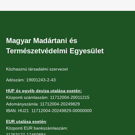
Magyar Madártani és
Természetvédelmi Egyesület
Közhasznú társadalmi szervezet
Adószám: 19001243-2-43
HUF és egyéb deviza utalása esetén:
Központi számlaszám: 11712004-20011215
Adományszámla: 11712004-20249829
IBAN: HU21 11712004-20249829-00000000
EUR utalása esetén
:
Központi EUR bankszámlaszám:
11763127-17460884