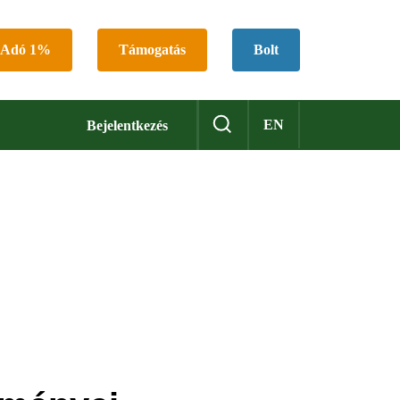
Adó 1%
Támogatás
Bolt
EN
Bejelentkezés