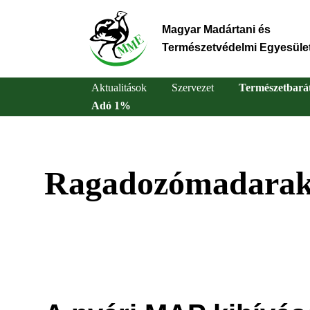
Ugrás
a
Magyar Madártani és
tartalomra
Természetvédelmi Egyesüle
Aktualitások
Szervezet
Természetbará
Adó 1%
Main
navigation
Ragadozómadara