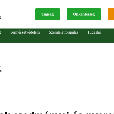
Tagság
Önkéntesség
t
Top
t
Természetvédelem
Szemléletformálás
Tudástár
menu
k