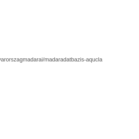
gyarorszagmadarai/madaradatbazis-aqucla