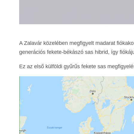
A Zalavár közelében megfigyelt madarat fiókak
generációs fekete-békászó sas hibrid, így fiókáj
Ez az első külföldi gyűrűs fekete sas megfigye