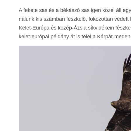
A fekete sas és a békászó sas igen közel áll eg
nálunk kis számban fészkelő, fokozottan védett 
Kelet-Európa és közép-Ázsia síkvidékein fészkel
kelet-európai példány át is telel a Kárpát-mede