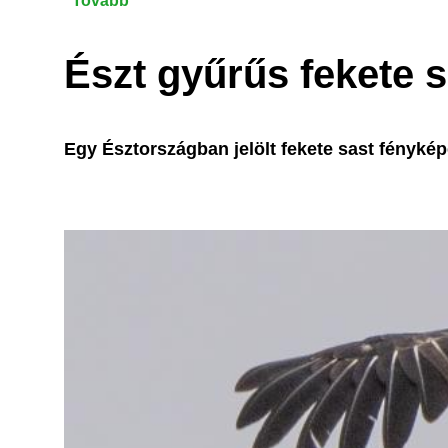
Tovább
(19.
Országos
Sasszinkron
Észt gyűrűs fekete
és
7.
Sasnap)
Egy Észtországban jelölt fekete sast fényké