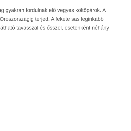
ag gyakran fordulnak elő vegyes költőpárok. A
Oroszországig terjed. A fekete sas leginkább
 látható tavasszal és ősszel, esetenként néhány