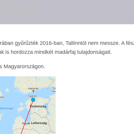
orában gyűrűzték 2016-ban, Tallinntól nem messze. A
fés
uk is hordozza mindkét madárfaj tulajdonságait.
lés Magyarországon.