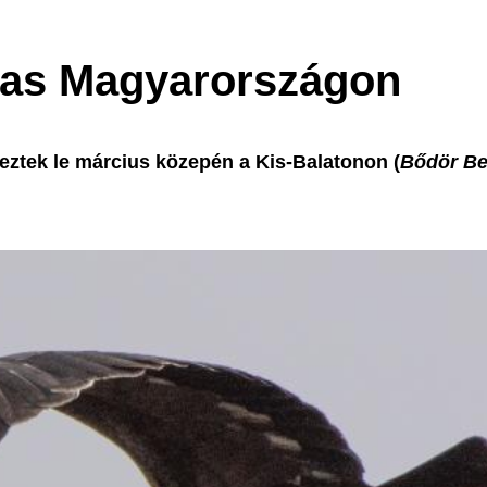
 sas Magyarországon
peztek le március közepén a Kis-Balatonon (
Bődör B