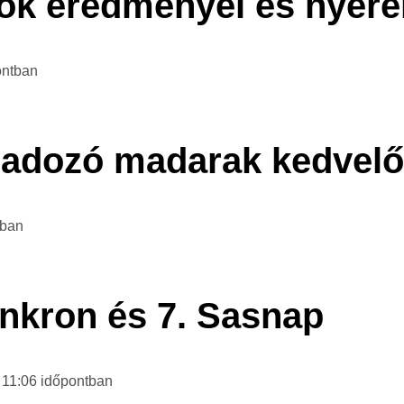
sok eredményei és nyer
ontban
gadozó madarak kedvelő
tban
nkron és 7. Sasnap
 11:06
időpontban