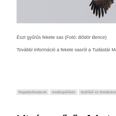
Észt gyűrűs fekete sas (Fotó:
Bődör Bence
)
További információ a fekete sasról a Tudástá
Ragadozómadarak
madárgyűrűzés
Gyűrűző- és Vonuláskut