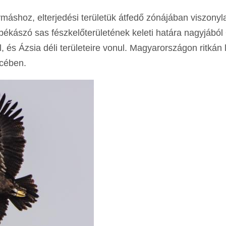
ymáshoz, elterjedési területük átfedő zónájában viszonyl
békászó sas fészkelőterületének keleti határa nagyjából 
, és Ázsia déli területeire vonul. Magyarországon ritkán
ncében.