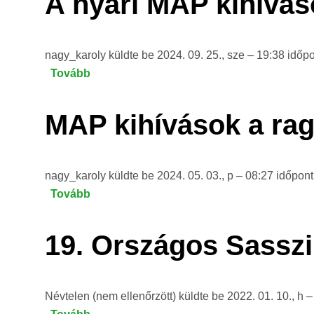
A nyári MAP kihívá
nagy_karoly
küldte be
2024. 09. 25., sze – 19:38
időp
Tovább
(A
nyári
MAP
MAP kihívások a ra
kihívások
eredményei
és
nagy_karoly
küldte be
2024. 05. 03., p – 08:27
időpon
nyereményei)
Tovább
(MAP
kihívások
a
19. Országos Sasszi
ragadozó
madarak
kedvelőinek)
Névtelen (nem ellenőrzött)
küldte be
2022. 01. 10., h –