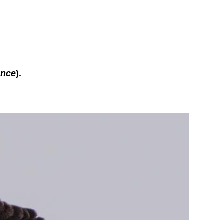
ence
).