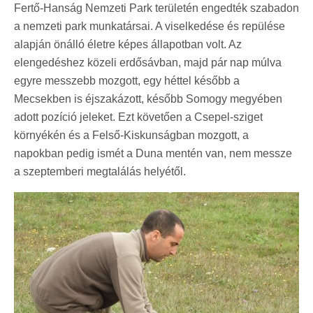
Fertő-Hanság Nemzeti Park területén engedték szabadon
a nemzeti park munkatársai. A viselkedése és repülése
alapján önálló életre képes állapotban volt. Az
elengedéshez közeli erdősávban, majd pár nap múlva
egyre messzebb mozgott, egy héttel később a
Mecsekben is éjszakázott, később Somogy megyében
adott pozíció jeleket. Ezt követően a Csepel-sziget
környékén és a Felső-Kiskunságban mozgott, a
napokban pedig ismét a Duna mentén van, nem messze
a szeptemberi megtalálás helyétől.