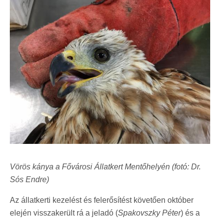
Vörös kánya a Fővárosi Állatkert Mentőhelyén (fotó: Dr.
Sós Endre)
Az állatkerti kezelést és felerősítést követően október
elején visszakerült rá a jeladó (
Spakovszky Péter
) és a