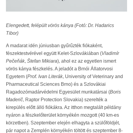
Elengedett, felépült vörös kánya (Fotó: Dr. Hadarics
Tibor)
A madarat idén júniusban gyűrűzték fiókaként,
fészektestvérével együtt Kelet-Szlovákiában (
Vladimír
Pečeňák
,
Štefan Mikiara
), ahol ez az egyetlen ismert
vörös kánya fészkelés. A jeladót a Brnói Állatorvosi
Egyetem (
Prof. Ivan Literák
, University of Veterinary and
Pharmaceutical Sciences Brno) és a Szlovákiai
Ragadozómadárvédelmi Egyesület munkatársai (
Boris
Maderič
, Raptor Protection Slovakia) szerelték a
kirepülés előtt álló fiókákra. Az itthon megtalált példány
nyáron a fészkelőterület környékén mozgott (40 km-es
körzetben). Szeptember elején elhagyta a szülőföldjét,
pár napot a Zemplén környékén töltött és szeptember 8-