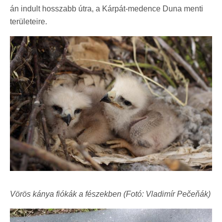
án indult hosszabb útra, a Kárpát-medence Duna menti
területeire.
Vörös kánya fiókák a fészekben (Fotó: Vladimír Pečeňák)