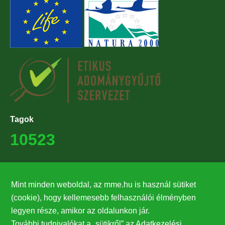
Tagok
10523
Támogatók
Mint minden weboldal, az mme.hu is használ sütiket
27224
(cookie), hogy kellemesebb felhasználói élményben
legyen része, amikor az oldalunkon jár.
Hírlevél feliratkozás
További tudnivalókat a „sütikről” az Adatkezelési