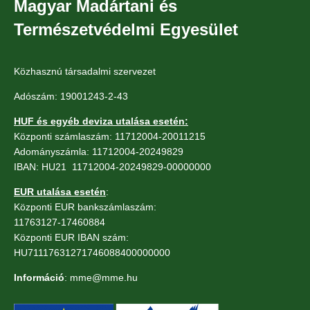
Magyar Madártani és
Természetvédelmi Egyesület
Közhasznú társadalmi szervezet
Adószám: 19001243-2-43
HUF és egyéb deviza utalása esetén:
Központi számlaszám: 11712004-20011215
Adományszámla: 11712004-20249829
IBAN: HU21 11712004-20249829-00000000
EUR utalása esetén
:
Központi EUR bankszámlaszám:
11763127-17460884
Központi EUR IBAN szám:
HU71117631271746088400000000
Információ
: mme@mme.hu