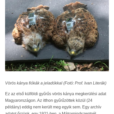
Vörös kánya fiókák a jeladókkal (Fotó: Prof. Ivan Literák)
Ez az első külföldi gyűrűs vörös kánya megkerülési adat
Magyarországon. Az itthon gyűrűzöttek közül (24
példány) eddig nem került meg egyik sem. Egy archív
adatot őrzünk, egy 1921-ben, a Mátramindszentnél