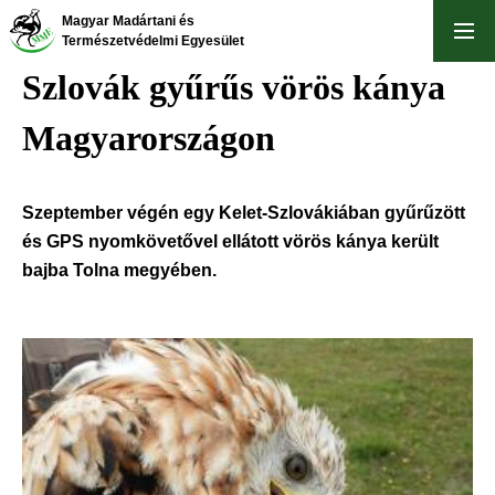
Ugrás
Magyar Madártani és
a
Természetvédelmi Egyesület
tartalomra
Szlovák gyűrűs vörös kánya
Magyarországon
Szeptember végén egy Kelet-Szlovákiában gyűrűzött
és GPS nyomkövetővel ellátott vörös kánya került
bajba Tolna megyében.