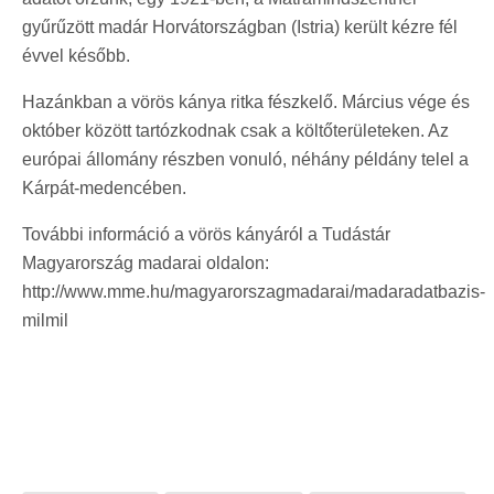
gyűrűzött madár Horvátországban (Istria) került kézre fél
évvel később.
Hazánkban a vörös kánya ritka fészkelő. Március vége és
október között tartózkodnak csak a költőterületeken. Az
európai állomány részben vonuló, néhány példány telel a
Kárpát-medencében.
További információ a vörös kányáról a Tudástár
Magyarország madarai oldalon:
http://www.mme.hu/magyarorszagmadarai/madaradatbazis-
milmil