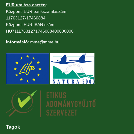
EUR utalása esetén
:
Központi EUR bankszámlaszám:
11763127-17460884
Központi EUR IBAN szám:
HU71117631271746088400000000
Információ
: mme@mme.hu
Tagok