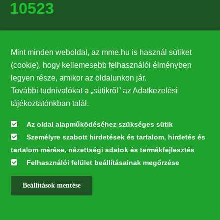
10523
Támogatók
Mint minden weboldal, az mme.hu is használ sütiket
27224
(cookie), hogy kellemesebb felhasználói élményben
legyen része, amikor az oldalunkon jár.
Hírlevél feliratkozás
További tudnivalókat a „sütikről” az Adatkezelési
Értesüljön elsőként legfrissebb híreinkről, eseményeinkről!
tájékoztatónkban talál.
Az oldal alapműködéséhez szükséges sütik
Személyre szabott hirdetések és tartalom, hirdetés és
Feliratkozás
tartalom mérése, nézettségi adatok és termékfejlesztés
Felhasználói felület beállításainak megőrzése
Beállítások mentése
Az oldal kialakítása a LIFE20 NGO4GD/HU/000037 „Közösen a
természetért” elnevezésű program keretében az Európai Bizottság LIFE
alapja támogatásában valósult meg.
✕