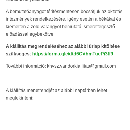
A bemutatóanyagot térítésmentesen bocsátjuk az oktatási
intézmények rendelkezésére, igény esetén a békákat és
kiemelten a zöld varangyot bemutató ismeretterjesztő
előadással egybekötve.
A kiállítás megrendeléséhez az alábbi űrlap kitöltése
szükséges:
https://forms.gle/dtd6CVhmTuePi3tf9
További információ: khvsz.vandorkiallitas@gmail.com
A kiállítás menetrendjét az alábbi naptárban lehet
megtekinteni: