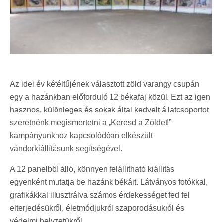
Az idei év kétéltűjének választott zöld varangy csupán
egy a hazánkban előforduló 12 békafaj közül. Ezt az igen
hasznos, különleges és sokak által kedvelt állatcsoportot
szeretnénk megismertetni a „Keresd a Zöldet!”
kampányunkhoz kapcsolódóan elkészült
vándorkiállításunk segítségével.
A 12 panelből álló, könnyen felállítható kiállítás
egyenként mutatja be hazánk békáit. Látványos fotókkal,
grafikákkal illusztrálva számos érdekességet fed fel
elterjedésükről, életmódjukról szaporodásukról és
védelmi helyzetükről.