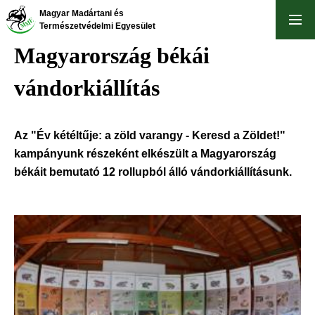
Ugrás
Magyar Madártani és
a
Természetvédelmi Egyesület
tartalomra
Magyarország békái
vándorkiállítás
Az "Év kétéltűje: a zöld varangy - Keresd a Zöldet!"
kampányunk részeként elkészült a Magyarország
békáit bemutató 12 rollupból álló vándorkiállításunk.