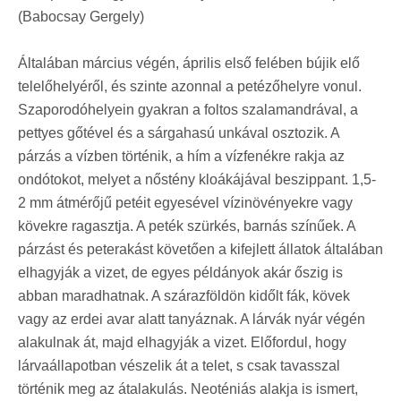
(Babocsay Gergely)
Általában március végén, április első felében bújik elő
telelőhelyéről, és szinte azonnal a petézőhelyre vonul.
Szaporodóhelyein gyakran a foltos szalamandrával, a
pettyes gőtével és a sárgahasú unkával osztozik. A
párzás a vízben történik, a hím a vízfenékre rakja az
ondótokot, melyet a nőstény kloákájával beszippant. 1,5-
2 mm átmérőjű petéit egyesével vízinövényekre vagy
kövekre ragasztja. A peték szürkés, barnás színűek. A
párzást és peterakást követően a kifejlett állatok általában
elhagyják a vizet, de egyes példányok akár őszig is
abban maradhatnak. A szárazföldön kidőlt fák, kövek
vagy az erdei avar alatt tanyáznak. A lárvák nyár végén
alakulnak át, majd elhagyják a vizet. Előfordul, hogy
lárvaállapotban vészelik át a telet, s csak tavasszal
történik meg az átalakulás. Neoténiás alakja is ismert,