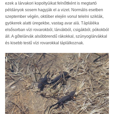
ezek a lárvakori kopoltyúikat felnőttként is megtartó
példányok sosem hagyják el a vizet. Normális esetben
szeptember végén, október elején vonul telelni sziklák,
gyökerek alatti üregekbe, vastag avar alá. Tápláléka
elsősorban vízi rovarokból, lárvákból, csigákból, pókokból
áll. A gőtelárvák alsóbbrendű rákokkal, szúnyoglárvákkal
és kisebb testű vízi rovarokkal táplálkoznak.