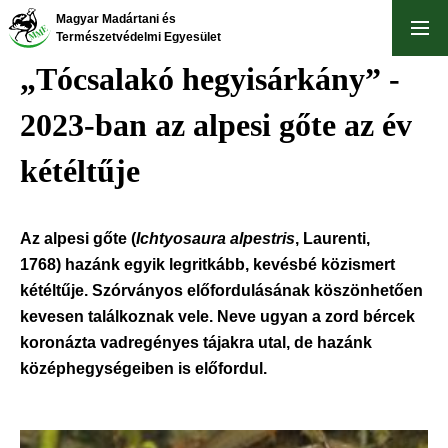
Ugrás
Magyar Madártani és
a
Természetvédelmi Egyesület
tartalomra
„Tócsalakó hegyisárkány” -
2023-ban az alpesi gőte az év
kétéltűje
Az alpesi gőte
(
Ichtyosaura alpestris
, Laurenti,
1768) hazánk egyik legritkább, kevésbé közismert
kétéltűje. Szórványos előfordulásának köszönhetően
kevesen találkoznak vele. Neve ugyan a zord bércek
koronázta vadregényes tájakra utal, de hazánk
középhegységeiben is előfordul.