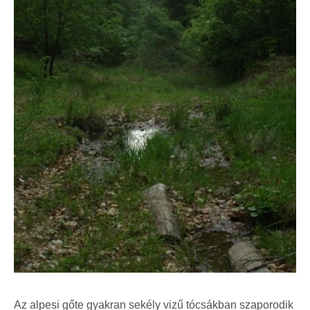
Az alpesi gőte gyakran sekély vizű tócsákban szaporodik