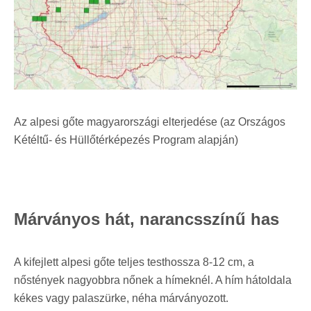
Az alpesi gőte magyarországi elterjedése (az Országos
Kétéltű- és Hüllőtérképezés Program alapján)
Márványos hát, narancsszínű has
A kifejlett alpesi gőte teljes testhossza 8-12 cm, a
nőstények nagyobbra nőnek a hímeknél. A hím hátoldala
kékes vagy palaszürke, néha márványozott.