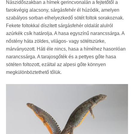
Nászidőszakban a hímek gerincvonalán a fejtetőtől a
farokvégig alacsony, sárgásfehér él húzódik, amelyen
szabályos sorban elhelyezkedő sötét foltok sorakoznak.
Fekete foltokkal díszített sárgásfehér oldalát alulról
azúrkék csík határolja. A hasa egyszínű narancssárga. A
nőstény háta zöldes, világos- vagy sötétszürke,
márványozott. Háti éle nincs, hasa a híméhez hasonlóan
narancssárga. A tarajosgőték és a pettyes gőte hasa
sötéten foltozott, ezáltal az alpesi gőte könnyen
megkülönböztethető tőlük.