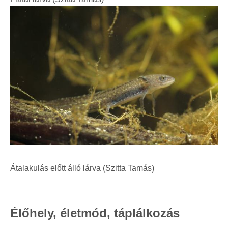
Átalakulás előtt álló lárva (Szitta Tamás)
Élőhely, életmód, táplálkozás