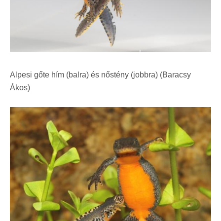
Alpesi gőte hím (balra) és nőstény (jobbra) (Baracsy
Ákos)