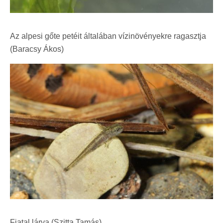
Az alpesi gőte petéit általában vízinövényekre ragasztja
(Baracsy Ákos)
Fiatal lárva (Szitta Tamás)