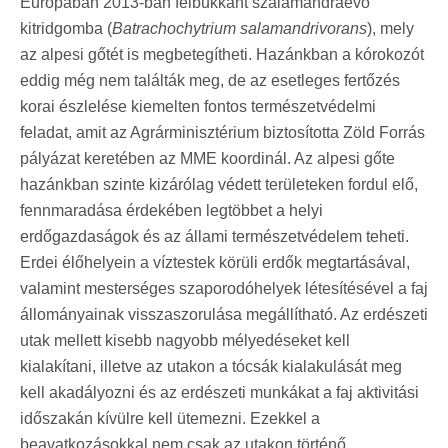
Európában 2013-ban felbukkant szalamandraevő
kitridgomba (
Batrachochytrium salamandrivorans
), mely
az alpesi gőtét is megbetegítheti. Hazánkban a kórokozót
eddig még nem találták meg, de az esetleges fertőzés
korai észlelése kiemelten fontos természetvédelmi
feladat, amit az Agrárminisztérium biztosította Zöld Forrás
pályázat keretében az MME koordinál. Az alpesi gőte
hazánkban szinte kizárólag védett területeken fordul elő,
fennmaradása érdekében legtöbbet a helyi
erdőgazdaságok és az állami természetvédelem teheti.
Erdei élőhelyein a víztestek körüli erdők megtartásával,
valamint mesterséges szaporodóhelyek létesítésével a faj
állományainak visszaszorulása megállítható. Az erdészeti
utak mellett kisebb nagyobb mélyedéseket kell
kialakítani, illetve az utakon a tócsák kialakulását meg
kell akadályozni és az erdészeti munkákat a faj aktivitási
időszakán kívülre kell ütemezni. Ezekkel a
beavatkozásokkal nem csak az utakon történő