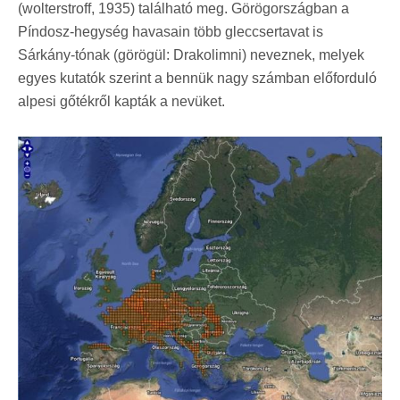
(wolterstroff, 1935) található meg. Görögországban a
Píndosz-hegység havasain több gleccsertavat is
Sárkány-tónak (görögül: Drakolimni) neveznek, melyek
egyes kutatók szerint a bennük nagy számban előforduló
alpesi gőtékről kapták a nevüket.