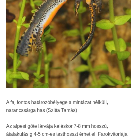
A faj fontos határozóbélyege a mintázat nélküli,
narancssárga has (Szitta Tamás)
Az alpesi gőte lárvája keléskor 7-8 mm hosszú,
átalakulásig 4-5 cm-es testhosszt érhet el. Farokvitorlája