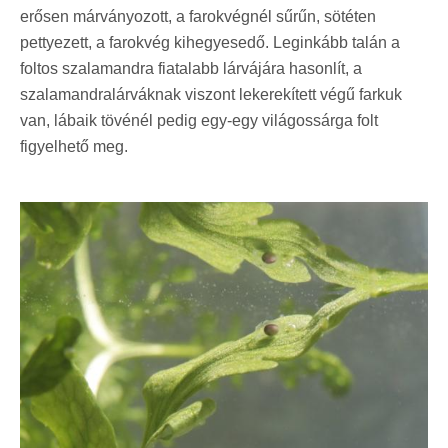
erősen márványozott, a farokvégnél sűrűn, sötéten
pettyezett, a farokvég kihegyesedő. Leginkább talán a
foltos szalamandra fiatalabb lárvájára hasonlít, a
szalamandralárváknak viszont lekerekített végű farkuk
van, lábaik tövénél pedig egy-egy világossárga folt
figyelhető meg.