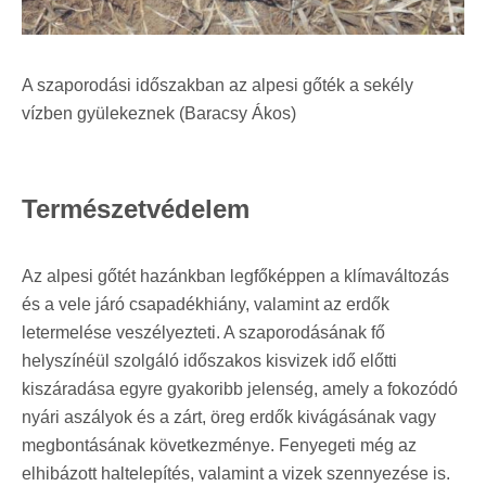
A szaporodási időszakban az alpesi gőték a sekély
vízben gyülekeznek (Baracsy Ákos)
Természetvédelem
Az alpesi gőtét hazánkban legfőképpen a klímaváltozás
és a vele járó csapadékhiány, valamint az erdők
letermelése veszélyezteti. A szaporodásának fő
helyszínéül szolgáló időszakos kisvizek idő előtti
kiszáradása egyre gyakoribb jelenség, amely a fokozódó
nyári aszályok és a zárt, öreg erdők kivágásának vagy
megbontásának következménye. Fenyegeti még az
elhibázott haltelepítés, valamint a vizek szennyezése is.