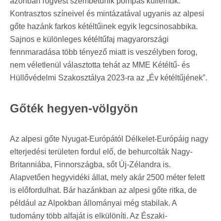
azonban rögvest szembetűnik pompás küllemük.
Kontrasztos színeivel és mintázatával ugyanis az alpesi
gőte hazánk farkos kétéltűinek egyik legcsinosabbika.
Sajnos e különleges kétéltűfaj magyarországi
fennmaradása több tényező miatt is veszélyben forog,
nem véletlenül választotta tehát az MME Kétéltű- és
Hüllővédelmi Szakosztálya 2023-ra az „Év kétéltűjének”.
Gőték hegyen-völgyön
Az alpesi gőte Nyugat-Európától Délkelet-Európáig nagy
elterjedési területen fordul elő, de behurcolták Nagy-
Britanniába, Finnországba, sőt Új-Zélandra is.
Alapvetően hegyvidéki állat, mely akár 2500 méter felett
is előfordulhat. Bár hazánkban az alpesi gőte ritka, de
például az Alpokban állományai még stabilak. A
tudomány több alfaját is elkülöníti. Az Északi-