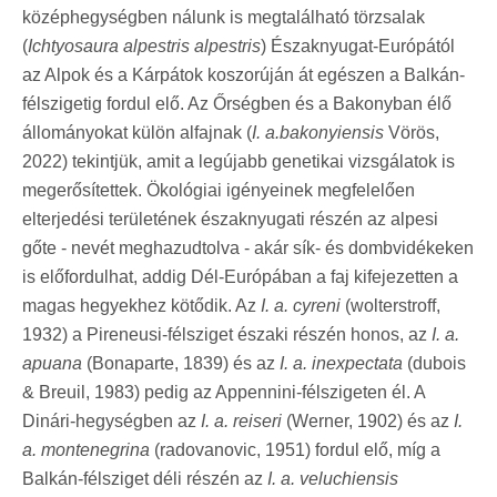
középhegységben nálunk is megtalálható törzsalak
(
Ichtyosaura alpestris alpestris
) Északnyugat-Európától
az Alpok és a Kárpátok koszorúján át egészen a Balkán-
félszigetig fordul elő. Az Őrségben és a Bakonyban élő
állományokat külön alfajnak (
I. a.bakonyiensis
Vörös,
2022) tekintjük, amit a legújabb genetikai vizsgálatok is
megerősítettek. Ökológiai igényeinek megfelelően
elterjedési területének északnyugati részén az alpesi
gőte - nevét meghazudtolva - akár sík- és dombvidékeken
is előfordulhat, addig Dél-Európában a faj kifejezetten a
magas hegyekhez kötődik. Az
I. a. cyreni
(wolterstroff,
1932) a Pireneusi-félsziget északi részén honos, az
I. a.
apuana
(Bonaparte, 1839) és az
I. a. inexpectata
(dubois
& Breuil, 1983) pedig az Appennini-félszigeten él. A
Dinári-hegységben az
I. a. reiseri
(Werner, 1902) és az
I.
a. montenegrina
(radovanovic, 1951) fordul elő, míg a
Balkán-félsziget déli részén az
I. a. veluchiensis