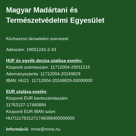
Magyar Madártani és
Természetvédelmi Egyesület
Közhasznú társadalmi szervezet
Adószám: 19001243-2-43
HUF és egyéb deviza utalása esetén:
Központi számlaszám: 11712004-20011215
Adományszámla: 11712004-20249829
IBAN: HU21 11712004-20249829-00000000
EUR utalása esetén
:
Központi EUR bankszámlaszám:
11763127-17460884
Központi EUR IBAN szám:
HU71117631271746088400000000
Információ
: mme@mme.hu