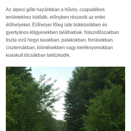
Az alpesi gőte hazánkban a hűvös, csapadékos
területekhez kötődik, előnyben részesíti az erdei
élőhelyeket. Élőhelyei főleg üde bükkösökben és
gyertyános-tölgyesekben találhatóak. Nászidőszakban
tiszta vizű hegyi tavakban, patakokban, forrásokban,
ciszternákban, kiöntésekben vagy keréknyomokban
kialakult tócsákban tartózkodik.