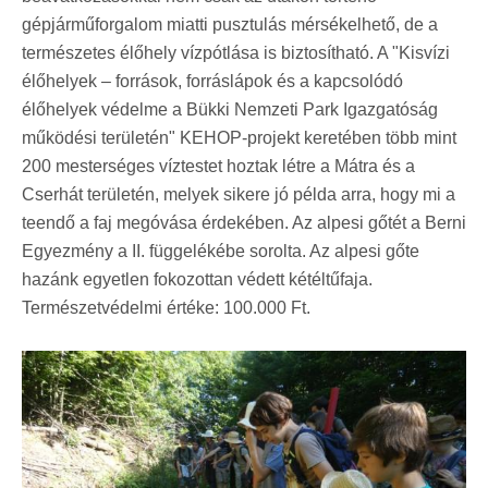
gépjárműforgalom miatti pusztulás mérsékelhető, de a
természetes élőhely vízpótlása is biztosítható. A "Kisvízi
élőhelyek – források, forráslápok és a kapcsolódó
élőhelyek védelme a Bükki Nemzeti Park Igazgatóság
működési területén" KEHOP-projekt keretében több mint
200 mesterséges víztestet hoztak létre a Mátra és a
Cserhát területén, melyek sikere jó példa arra, hogy mi a
teendő a faj megóvása érdekében. Az alpesi gőtét a Berni
Egyezmény a II. függelékébe sorolta. Az alpesi gőte
hazánk egyetlen fokozottan védett kétéltűfaja.
Természetvédelmi értéke: 100.000 Ft.