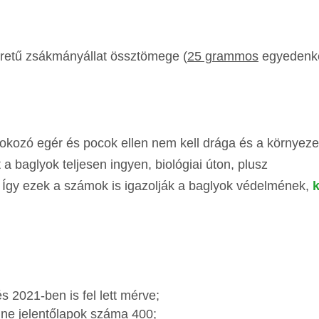
etű zsákmányállat össztömege (
25 grammos
egyedenké
kozó egér és pocok ellen nem kell drága és a környezet
a baglyok teljesen ingyen, biológiai úton, plusz
ől. Így ezek a számok is igazolják a baglyok védelmének,
s 2021-ben is fel lett mérve;
line jelentőlapok száma 400;