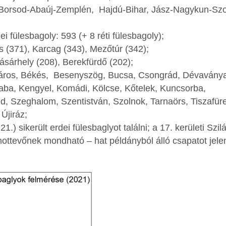
, Borsod-Abaúj-Zemplén, Hajdú-Bihar, Jász-Nagykun-Szo
i fülesbagoly: 593 (+ 8 réti fülesbagoly);
ás (371), Karcag (343), Mezőtúr (342);
ásárhely (208), Berekfürdő (202);
jváros, Békés, Besenyszög, Bucsa, Csongrád, Dévaványa
Kaba, Kengyel, Komádi, Kölcse, Kőtelek, Kuncsorba,
, Szeghalom, Szentistván, Szolnok, Tarnaörs, Tiszafür
Újiráz;
.) sikerült erdei fülesbaglyot találni; a 17. kerületi Szil
ottevőnek mondható – hat példányból álló csapatot jelen