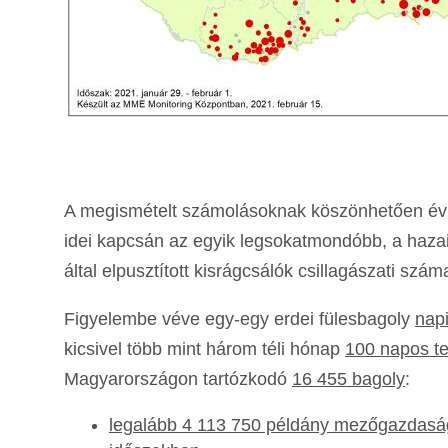
A megismételt számolásoknak köszönhetően évrő
idei kapcsán az egyik legsokatmondóbb, a hazai
által elpusztított kisrágcsálók csillagászati szám
Figyelembe véve egy-egy erdei fülesbagoly
nap
kicsivel több mint három téli hónap
100 napos te
Magyarországon tartózkodó
16 455 bagoly
:
legalább 4 113 750 példány mezőgazdasági 