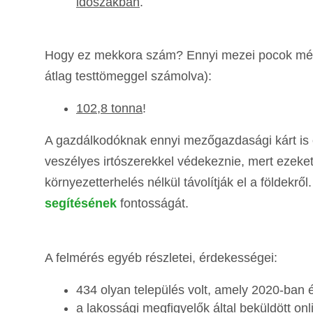
időszakban
.
Hogy ez mekkora szám? Ennyi mezei pocok mér
átlag testtömeggel számolva):
102,8 tonna
!
A gazdálkodóknak ennyi mezőgazdasági kárt is o
veszélyes irtószerekkel védekeznie, mert ezeket 
környezetterhelés nélkül távolítják el a földekr
segítésének
fontosságát.
A felmérés egyéb részletei, érdekességei:
434 olyan település volt, amely 2020-ban é
a lakossági megfigyelők által beküldött on