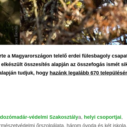
te a Magyarországon telelő erdei fülesbagoly csapa
 elkészült összesítés alapján az összefogás ismét si
 alapján tudjuk, hogy
hazánk legalább 670 településé
dozómadár-védelmi Szakosztály
a,
helyi csoportjai
,
rmészetvédelmi őrszolgálata, három óvoda és két iskola