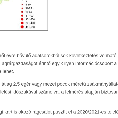
l évre bővülő adatsorokból sok következtetés vonható 
 agrárgazdaságot érintő egyik ilyen információcsoport a
a lehet.
i átlag 2,5 egér vagy mezei pocok
méretű zsákmányállat-
lelési időszak
ával számolva, a felmérés alapján biztosa
kárt is okozó rágcsálót pusztít el a 2020/2021-es telelé