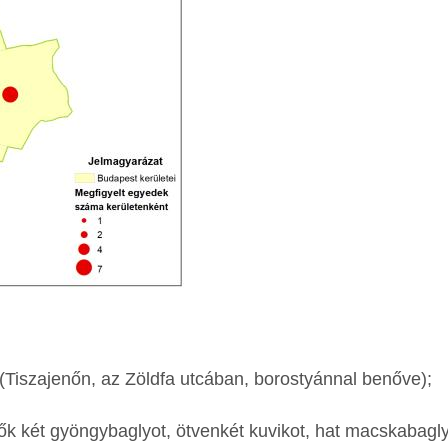
 (Tiszajenőn, az Zöldfa utcában, borostyánnal benőve);
ők két gyöngybaglyot, ötvenkét kuvikot, hat macskabagly