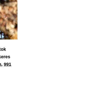
tok
keres
n
,
991
,