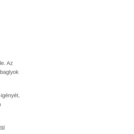
le. Az
 baglyok
igényét,
n
si