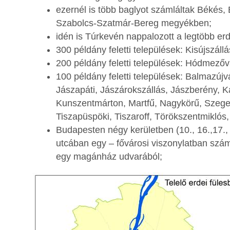
ezernél is több baglyot számláltak Békés
Szabolcs-Szatmár-Bereg megyékben;
idén is Túrkevén nappalozott a legtöbb erde
300 példány feletti települések: Kisújszáll
200 példány feletti települések: Hódmezőv
100 példány feletti települések: Balmazú
Jászapáti, Jászárokszállás, Jászberény, 
Kunszentmárton, Martfű, Nagykörű, Szeged
Tiszapüspöki, Tiszaroff, Törökszentmiklós, 
Budapesten négy kerületben (10., 16.,17., 21
utcában egy – fővárosi viszonylatban szám
egy magánház udvarából;