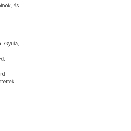
lnok, és
, Gyula,
ed,
árd
tettek