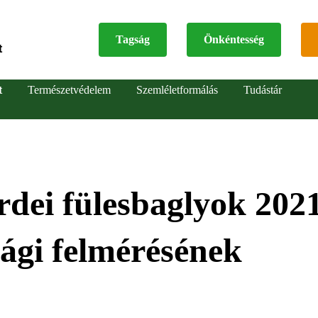
Tagság
Önkéntesség
t
Top
t
Természetvédelem
Szemléletformálás
Tudástár
menu
erdei fülesbaglyok 2021
sági felmérésének