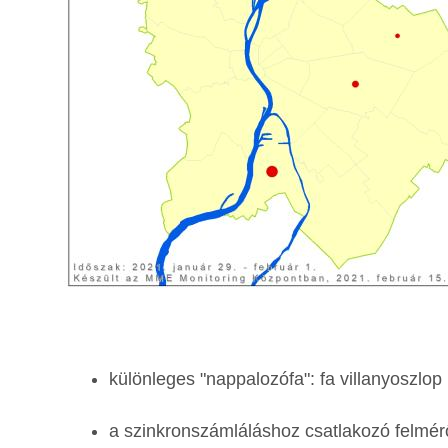
különleges "nappalozófa": fa villanyoszlop
a szinkronszámláláshoz csatlakozó felmér