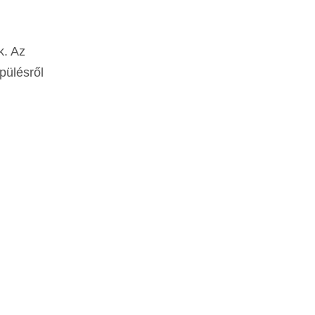
k. Az
pülésről