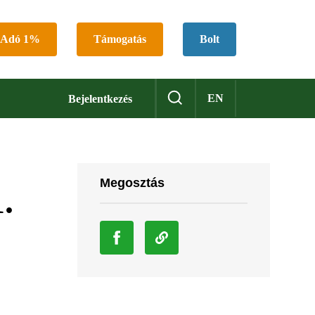
Adó 1%
Támogatás
Bolt
EN
Bejelentkezés
Megosztás
.