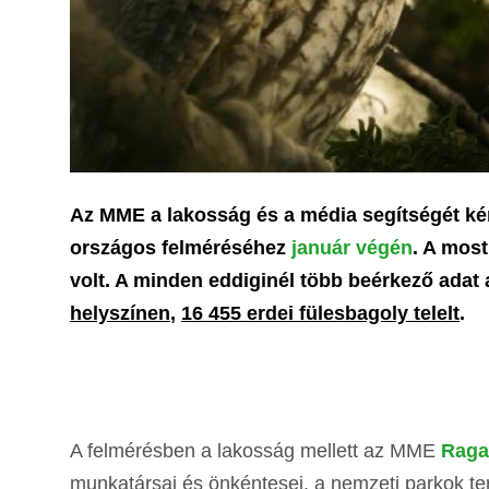
Az MME a lakosság és a média segítségét kér
országos felméréséhez
január végén
. A most
volt. A minden eddiginél több beérkező adat
helyszínen
,
16 455 erdei fülesbagoly telelt
.
A felmérésben a lakosság mellett az MME
Raga
munkatársai és önkéntesei, a nemzeti parkok te