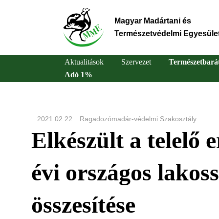
Ugrás
a
Magyar Madártani és
tartalomra
Természetvédelmi Egyesüle
Aktualitások
Szervezet
Természetbará
Adó 1%
Main
navigation
2021.02.22
Ragadozómadár-védelmi Szakosztály
Elkészült a telelő 
évi országos lakos
összesítése