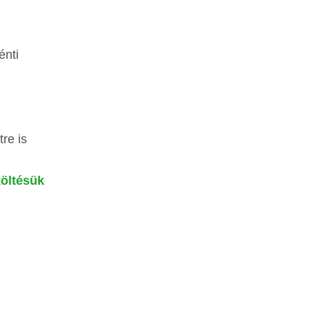
nti
re is
költésük