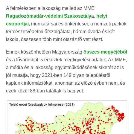
A felmérésben a lakosság mellett az MME
Ragadozómadár-védelmi Szakosztály
a,
helyi
csoportjai
, munkatársai és önkéntesei, a nemzeti parkok
természetvédelmi őrszolgálata, három óvoda és két
iskola, összesen több mint ötszáz fő vett részt.
Ennek köszönhetően Magyarország
összes megyéjéből
és a fővárosból is érkeztek megfigyelési adatok. Az MME,
a média és a lakosság együttműködésének sikerét az is
jól mutatja, hogy 2021-ben 149 olyan településről
kaptunk információkat, ahonnan az előző évben nem, és
ezek közül 88-ban találtak is baglyot.