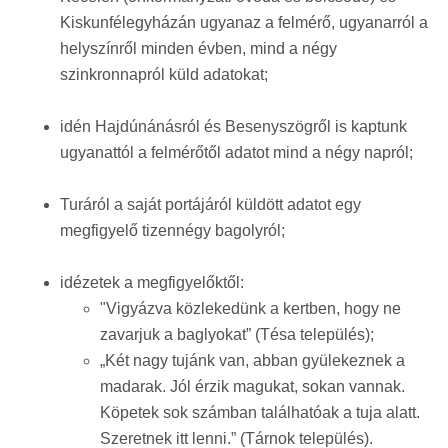
Kiskunfélegyházán ugyanaz a felmérő, ugyanarról a
helyszínről minden évben, mind a négy
szinkronnapról küld adatokat;
idén Hajdúnánásról és Besenyszögről is kaptunk
ugyanattól a felmérőtől adatot mind a négy napról;
Turáról a saját portájáról küldött adatot egy
megfigyelő tizennégy bagolyról;
idézetek a megfigyelőktől:
"Vigyázva közlekedünk a kertben, hogy ne
zavarjuk a baglyokat” (Tésa település);
„Két nagy tujánk van, abban gyülekeznek a
madarak. Jól érzik magukat, sokan vannak.
Köpetek sok számban találhatóak a tuja alatt.
Szeretnek itt lenni.” (Tárnok település).