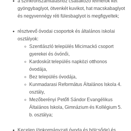
a szinkronszámláláshoz csatlakozó felmérők két
gyöngybaglyot, ötvenkét kuvikot, hat macskabaglyot
és negyvennégy réti fülesbaglyot is megfigyeltek;
résztvevő óvodai csoportok és általános iskolai
osztályok:
Szentlászló település Micimackó csoport
gyerekei és óvónői,
Kardoskút település napközi otthonos
óvodája,
Bez település óvodája,
Kunmadarasi Református Általános Iskola 4.
osztály,
Mezőberényi Petőfi Sándor Evangélikus
Általános Iskola, Gimnázium és Kollégium 5.
b. osztálya;
Kecelen (önkormányzati óvoda és bölcsőde) és