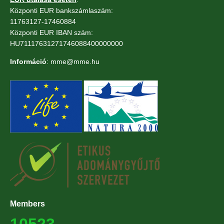
Központi EUR bankszámlaszám:
11763127-17460884
Központi EUR IBAN szám:
HU71117631271746088400000000
Információ
: mme@mme.hu
Members
10523