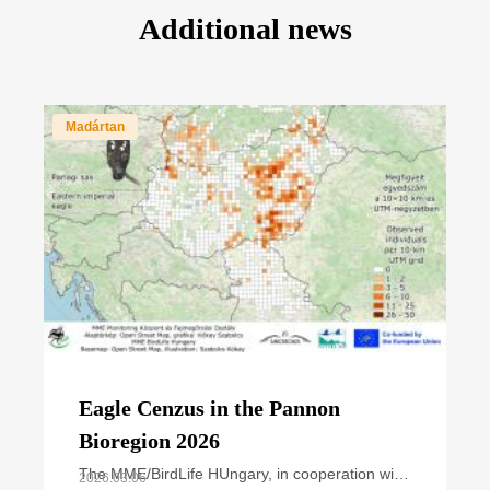
Additional news
Madártan
Eagle Cenzus in the Pannon
Bioregion 2026
The MME/BirdLife HUngary, in cooperation with
2026.03.06