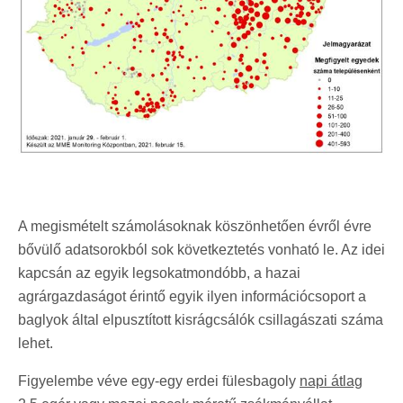
A megismételt számolásoknak köszönhetően évről évre
bővülő adatsorokból sok következtetés vonható le. Az idei
kapcsán az egyik legsokatmondóbb, a hazai
agrárgazdaságot érintő egyik ilyen információcsoport a
baglyok által elpusztított kisrágcsálók csillagászati száma
lehet.
Figyelembe véve egy-egy erdei fülesbagoly
napi átlag