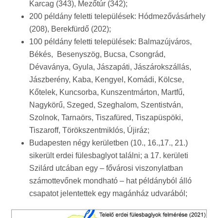
Karcag (343), Mezőtúr (342);
200 példány feletti települések: Hódmezővásárhely
(208), Berekfürdő (202);
100 példány feletti települések: Balmazújváros,
Békés, Besenyszög, Bucsa, Csongrád,
Dévaványa, Gyula, Jászapáti, Jászárokszállás,
Jászberény, Kaba, Kengyel, Komádi, Kölcse,
Kőtelek, Kuncsorba, Kunszentmárton, Martfű,
Nagykörű, Szeged, Szeghalom, Szentistván,
Szolnok, Tarnaörs, Tiszafüred, Tiszapüspöki,
Tiszaroff, Törökszentmiklós, Újiráz;
Budapesten négy kerületben (10., 16.,17., 21.)
sikerült erdei fülesbaglyot találni; a 17. kerületi
Szilárd utcában egy – fővárosi viszonylatban
számottevőnek mondható – hat példányból álló
csapatot jelentettek egy magánház udvarából;