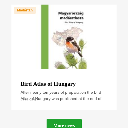
cases and
Madártan
Bird Atlas of Hungary
After nearly ten years of preparation the Bird
Atlas of Hungary was published at the end of
2023.08.07
September 2021. The book summarizes all
available
More news