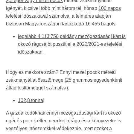
2,5 egér vagy mezei pocok
méretű zsákmányállat-
igényét, kicsivel több mint három téli hónap
100 napos
telelési időszak
ával számolva, a felmérés alapján
biztosan Magyarországon tartózkodó
16 455 bagoly
:
legalább 4 113 750 példány mezőgazdasági kárt is
okozó rágcsálót pusztít el a 2020/2021-es telelési
időszakban
.
Hogy ez mekkora szám? Ennyi mezei pocok méretű
zsákmányállat össztömege (
25 grammos
egyedenkénti
átlag testtömeggel számolva):
102,8 tonna
!
A gazdálkodóknak ennyi mezőgazdasági kárt is okozó
egér és pocok ellen nem kell drága és a környezetre is
veszélyes irtószerekkel védekeznie, mert ezeket a