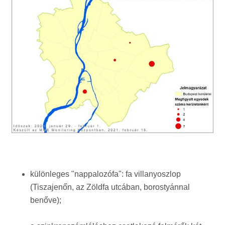
különleges "nappalozófa": fa villanyoszlop
(Tiszajenőn, az Zöldfa utcában, borostyánnal
benőve);