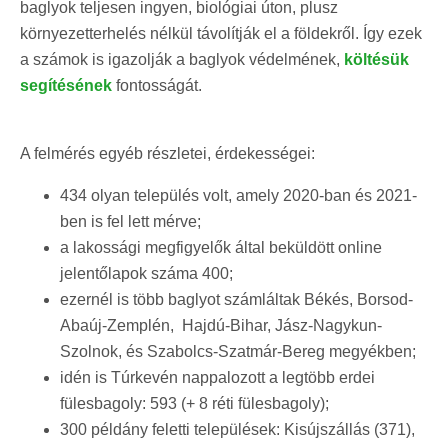
baglyok teljesen ingyen, biológiai úton, plusz
környezetterhelés nélkül távolítják el a földekről. Így ezek
a számok is igazolják a baglyok védelmének,
költésük
segítésének
fontosságát.
A felmérés egyéb részletei, érdekességei:
434 olyan település volt, amely 2020-ban és 2021-
ben is fel lett mérve;
a lakossági megfigyelők által beküldött online
jelentőlapok száma 400;
ezernél is több baglyot számláltak Békés, Borsod-
Abaúj-Zemplén, Hajdú-Bihar, Jász-Nagykun-
Szolnok, és Szabolcs-Szatmár-Bereg megyékben;
idén is Túrkevén nappalozott a legtöbb erdei
fülesbagoly: 593 (+ 8 réti fülesbagoly);
300 példány feletti települések: Kisújszállás (371),