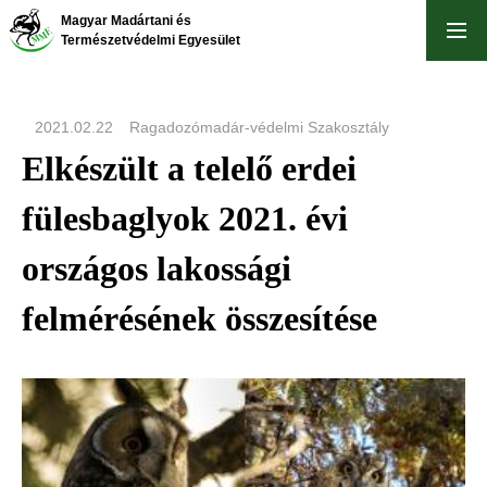
Skip
Magyar Madártani és
to
Természetvédelmi Egyesület
main
content
2021.02.22
Ragadozómadár-védelmi Szakosztály
Elkészült a telelő erdei
fülesbaglyok 2021. évi
országos lakossági
felmérésének összesítése