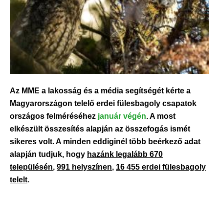
Az MME a lakosság és a média segítségét kérte a
Magyarországon telelő erdei fülesbagoly csapatok
országos felméréséhez
január végén
. A most
elkészült összesítés alapján az összefogás ismét
sikeres volt. A minden eddiginél több beérkező adat
alapján tudjuk, hogy
hazánk legalább 670
településén
,
991 helyszínen
,
16 455 erdei fülesbagoly
telelt
.