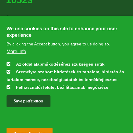
Supporters
27224
We use cookies on this site to enhance your user
experience
By clicking the Accept button, you agree to us doing so.
Hírlevél feliratkozás
More info
Értesüljön elsőként legfrissebb híreinkről, eseményeinkről!
Az oldal alapműködéséhez szükséges sütik
Személyre szabott hirdetések és tartalom, hirdetés és
Feliratkozás
tartalom mérése, nézettségi adatok és termékfejlesztés
Felhasználói felület beállításainak megőrzése
Save preferences
This webpage was developed with the financial contribution of the
European Union LIFE Program LIFE NGO 4GD/HU/000037
✕
All rights reserved © 2026