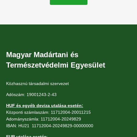
Magyar Madártani és
Természetvédelmi Egyesület
Közhasznú társadalmi szervezet
Adószám: 19001243-2-43
HUF és egyéb deviza utalása esetén:
Központi számlaszám: 11712004-20011215
Adományszámla: 11712004-20249829
IBAN: HU21 11712004-20249829-00000000
EUR utalása esetén
: