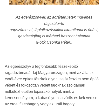
Az egerészölyvek az agrárterületek ingyenes
rágcsálóirtó
napszámosai, táplálkozásukkal akaratlanul is óriási,
gazdaságilag is mérhető hasznot hajtanak
(Fotó: Csonka Péter).
Az egerészölyv a legfontosabb fészeképítő
ragadozómadár-faj Magyarországon, mert az általuk
évről-évre épített fészkek olyan
,
saját fészket nem építő
védett és fokozottan védett fajoknak szolgálnak
nélkülözhetetlen tojásrakó helyül, mint: a
kerecsensólyom, a kabasólyom, a vörös és kék vércse,
az erdei fülesbagoly vagy az uráli bagoly.