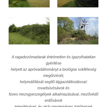
A ragadozómadarak értelmetlen és igazolhatatlan
gyérítése
helyett az apróvadállományt a biológiai sokféleség
megőrzését,
helyreállítását segítő tájgazdálkodással:
rovarbúvósávok és
füves mezsgyeszegélyek alkalmazásával, mezővédő
erdősávok
telepítésével, és akár mesterséges itatóhelyek