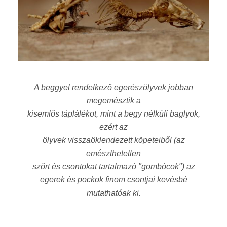
A beggyel rendelkező egerészölyvek jobban
megemésztik a
kisemlős táplálékot, mint a begy nélküli baglyok,
ezért az
ölyvek visszaöklendezett köpeteiből (az
emészthetetlen
szőrt és csontokat tartalmazó "gombócok") az
egerek és pockok finom csontjai kevésbé
mutathatóak ki.