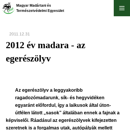
Ugrás
Magyar Madártani és
a
Természetvédelmi Egyesület
tartalomra
2011.12.31
2012 év madara - az
egerészölyv
Az egerészölyv a leggyakoribb
ragadozómadarunk, sík- és hegyvidéken
egyaránt előfordul, így a laikusok által úton-
útfélen látott „sasok” általában ennek a fajnak a
képviselői. Ráadásul az egerészölyvek kifejezetten
szeretnek is a forgalmas utak, autópályák mellett