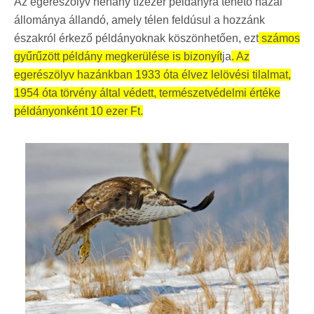
Az egerészölyv néhány tízezer példányra tehető hazai
állománya állandó, amely télen feldúsul a hozzánk
északról érkező példányoknak köszönhetően,
ezt
számos
gyűrűzött példány megkerülése is bizonyít
ja
. Az
egerészölyv hazánkban 1933 óta élvez lelövési tilalmat,
1954 óta törvény által védett, természetvédelmi értéke
példányonként 10 ezer Ft.