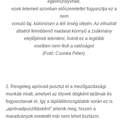
egerészölyvnek,
ezek tetemeit azonban előszeretettel fogyasztja ez a
nem
vonuló faj, különösen a téli ínség idején. Az elhullott
állatról felrebbenő madarat könnyű a zsákmány
elejtőjének tekinteni, holott ez a legtöbb
esetben
nem fedi a valóságot
(Fotó: Csonka Péter).
2. Rengeteg apróvad pusztul el a mezőgazdasági
munkák miatt, amelyet az ölyvek dögként találnak és
fogyasztanak el, így a táplálékvizsgálatok során ez is
„apróvadpusztításként” jelenik meg, hiszen a
maradványok eredetét már nem lehet tisztázni.