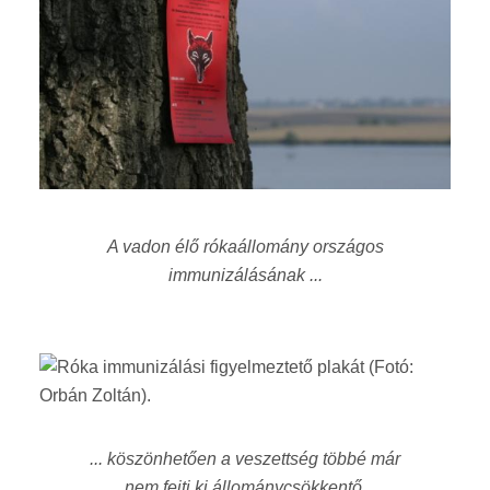
A vadon élő rókaállomány országos
immunizálásának ...
... köszönhetően a veszettség többé már
nem fejti ki állománycsökkentő,