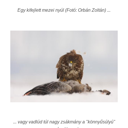
Egy kifejlett mezei nyúl (Fotó: Orbán Zoltán) ...
... vagy vadlúd túl nagy zsákmány a "könnyűsúlyú"