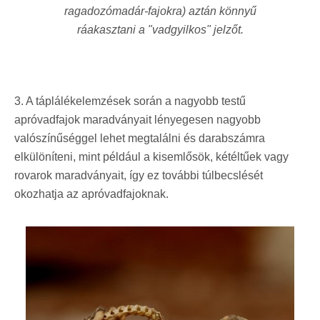
ragadozómadár-fajokra) aztán könnyű
ráakasztani a "vadgyilkos" jelzőt.
3. A táplálékelemzések során a nagyobb testű
apróvadfajok maradványait lényegesen nagyobb
valószínűséggel lehet megtalálni és darabszámra
elkülöníteni, mint például a kisemlősök, kétéltűek vagy
rovarok maradványait, így ez további túlbecslését
okozhatja az apróvadfajoknak.