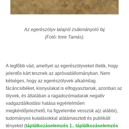
Az egerészölyv talajról zsákmányoló faj
(Fotó: Imre Tamás).
A legfőbb vád, amellyel az egerészölyveket illetik, hogy
jelentős kárt tesznek az apróvadállományban. Nem
kétséges, hogy az egerészölyvek alkalmilag
fácáncsibéket, kisnyulakat is elfogyasztanak, azonban az
ölyvek, és általában a ragadozómadarak negatív
vadgazdálkodási hatása egyértelműen
megkérdőjelezhető, ha figyelembe vesszük a(z alábbi),
tudományos kutatásokkal alátámasztott és
publikált
tényeket (
táplálkozáselemzés 1.
,
táplálkozáselemzés