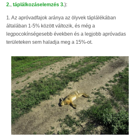
2.
,
táplálkozáselemzés 3.
):
1. Az apróvadfajok aránya az ölyvek táplálékában
általában 1-5% között változik, és még a
legpocokínségesebb években és a legjobb apróvadas
területeken sem haladja meg a 15%-ot.