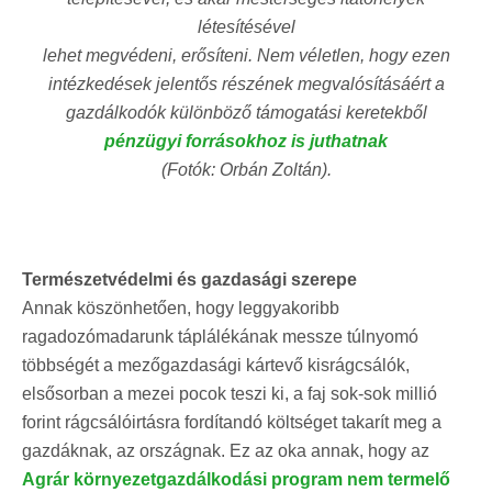
létesítésével
lehet megvédeni, erősíteni. Nem véletlen, hogy ezen
intézkedések jelentős részének megvalósításáért a
gazdálkodók különböző támogatási keretekből
pénzügyi forrásokhoz is juthatnak
(Fotók: Orbán Zoltán).
Természetvédelmi és gazdasági szerepe
Annak köszönhetően, hogy leggyakoribb
ragadozómadarunk táplálékának messze túlnyomó
többségét a mezőgazdasági kártevő kisrágcsálók,
elsősorban a mezei pocok teszi ki, a faj sok-sok millió
forint rágcsálóirtásra fordítandó költséget takarít meg a
gazdáknak, az országnak. Ez az oka annak, hogy az
Agrár környezetgazdálkodási program nem termelő