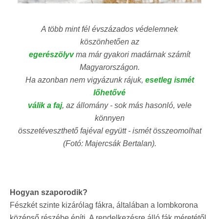
A több mint fél évszázados védelemnek
köszönhetően az
egerészölyv
ma már gyakori madárnak számít
Magyarországon.
Ha azonban nem vigyázunk rájuk,
esetleg ismét
lőhetővé
válik a faj
, az állomány - sok más hasonló, vele
könnyen
összetéveszthető fajéval együtt - ismét összeomolhat
(Fotó: Majercsák Bertalan).
Hogyan szaporodik?
Fészkét szinte kizárólag fákra, általában a lombkorona
középső részébe építi. A rendelkezésre álló fák méretétől