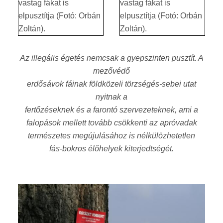
Az illegális égetés nemcsak a gyepszinten pusztít. A
mezővédő
erdősávok fáinak földközeli törzségés-sebei utat
nyitnak a
fertőzéseknek és a farontó szervezeteknek, ami a
falopások mellett tovább csökkenti az apróvadak
természetes megújulásához is nélkülözhetetlen
fás-bokros élőhelyek kiterjedtségét.