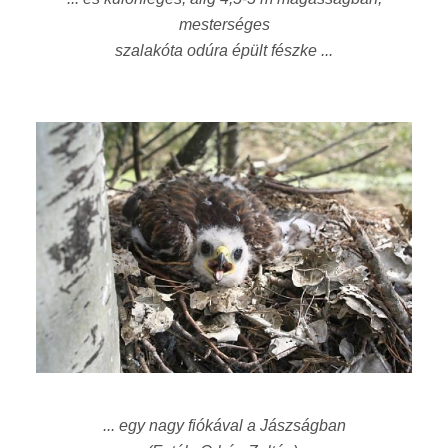
mesterséges
szalakóta odúra épült fészke ...
... egy nagy fiókával a Jászságban