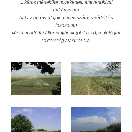
... káros mértékűre növekedett, ami rendkívül
hátrányosan
hat az apróvadfajok mellett számos védett és
fokozottan
védett madárfaj állományának (pl. túzok), a biológiai
sokféleség alakulására.