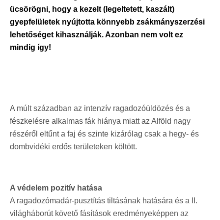
ücsörögni, hogy a kezelt (legeltetett, kaszált)
gyepfelületek nyújtotta könnyebb zsákmányszerzési
lehetőséget kihasználják. Azonban nem volt ez
mindig így!
A múlt században az intenzív ragadozóüldözés és a
fészkelésre alkalmas fák hiánya miatt az Alföld nagy
részéről eltűnt a faj és szinte kizárólag csak a hegy- és
dombvidéki erdős területeken költött.
A védelem pozitív hatása
A ragadozómadár-pusztítás tiltásának hatására és a II.
világháborút követő fásítások eredményeképpen az