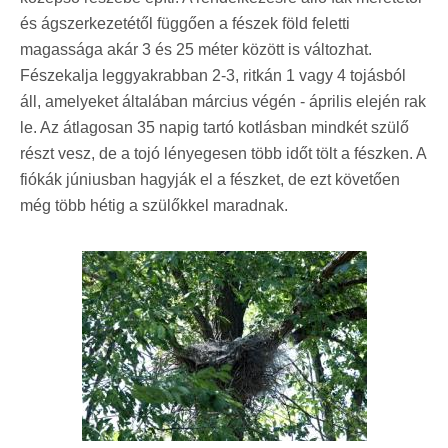
és ágszerkezetétől függően a fészek föld feletti
magassága akár 3 és 25 méter között is változhat.
Fészekalja leggyakrabban 2-3, ritkán 1 vagy 4 tojásból
áll, amelyeket általában március végén - április elején rak
le. Az átlagosan 35 napig tartó kotlásban mindkét szülő
részt vesz, de a tojó lényegesen több időt tölt a fészken. A
fiókák júniusban hagyják el a fészket, de ezt követően
még több hétig a szülőkkel maradnak.