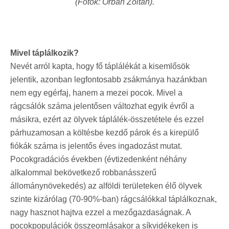
(Fotók: Orbán Zoltán).
Mivel táplálkozik?
Nevét arról kapta, hogy fő táplálékát a kisemlősök
jelentik, azonban legfontosabb zsákmánya hazánkban
nem egy egérfaj, hanem a mezei pocok. Mivel a
rágcsálók száma jelentősen változhat egyik évről a
másikra, ezért az ölyvek táplálék-összetétele és ezzel
párhuzamosan a költésbe kezdő párok és a kirepülő
fiókák száma is jelentős éves ingadozást mutat.
Pocokgradációs években (évtizedenként néhány
alkalommal bekövetkező robbanásszerű
állománynövekedés) az alföldi területeken élő ölyvek
szinte kizárólag (70-90%-ban) rágcsálókkal táplálkoznak,
nagy hasznot hajtva ezzel a mezőgazdaságnak. A
pocokpopulációk összeomlásakor a síkvidékeken is