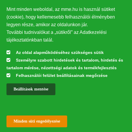
Egerészölyv
Fajmegőrzés
Év madara
Mint minden weboldal, az mme.hu is használ sütiket
(cookie), hogy kellemesebb felhasználói élményben
legyen része, amikor az oldalunkon jár.
További tudnivalókat a „sütikről” az Adatkezelési
tájékoztatónkban talál.
Megosztás
Az oldal alapműködéséhez szükséges sütik
Személyre szabott hirdetések és tartalom, hirdetés és
tartalom mérése, nézettségi adatok és termékfejlesztés
Felhasználói felület beállításainak megőrzése
Beállítások mentése
✕
Kapcsolodó hírek
Withdraw consent
Minden süti engedélyezése