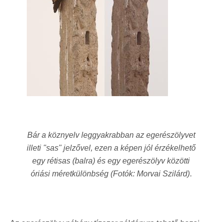
Bár a köznyelv leggyakrabban az egerészölyvet
illeti "sas" jelzővel, ezen a képen jól érzékelhető
egy rétisas (balra) és egy egerészölyv közötti
óriási méretkülönbség (Fotók: Morvai Szilárd)
.