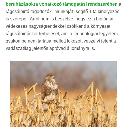
beruházásokra vonatkozó támogatási rendszerében
a
rágcsálóirtó ragadozók "munkáját" segítő T-fa kihelyezés
is szerepel.
Arról nem is beszélve, hogy ez a biológiai
védekezés nagyságrendekkel csökkenti a környezet
rágcsálóirtószer-terhelését, ami a technológiai fegyelem
gyakori be nem tartása mellett fokozott veszélyt jelent a
vadászatilag jelentős apróvad állományra is.