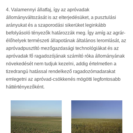
4. Valamennyi állatfaj, így az apróvadak
állományváltozását is az elterjedésüket, a pusztulási
arányukat és a szaporodási sikerüket leginkább
befolyásoló tényezők határozzák meg. Így amíg az agrár-
élőhelyek természeti állapotának általános leromlását, az
apróvadpusztító mezőgazdasági technológiákat és az
apróvadak fő ragadozójának számító róka állományának
növekedését nem tudjuk kezelni, addig értelmetlen a
tizedrangú hatással rendelkező ragadozómadarakat
emlegetni az apróvad-csökkenés mögötti legfontosabb
háttértényezőként.