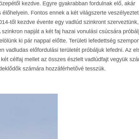
özepétől kezdve. Egyre gyakrabban fordulnak elő, akár
élőhelyein. Fontos ennek a két világszerte veszélyeztete
14-től kezdve évente egy vadlúd szinkront szerveztünk, 
zinkron napját a két faj hazai vonulási csúcsára próbálj
elölünk ki pár nappal előtte. Területi lefedettség szempon
 vadludas előfordulási területét próbáljuk lefedni. Az el
két célfaj mellet az összes észlelt vadlúdfajt vegyük sz
rdeklődők számára hozzáférhetővé tesszük.