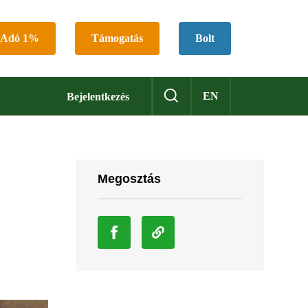
Adó 1%
Támogatás
Bolt
EN
Bejelentkezés
Megosztás