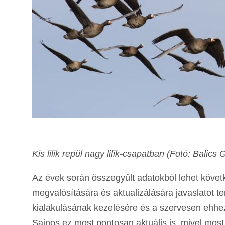
Kis lilik repül nagy lilik-csapatban (Fotó: Balics 
Az évek során összegyűlt adatokból lehet követk
megvalósítására és aktualizálására javaslatot t
kialakulásának kezelésére és a szervesen ehhez
Sajnos ez most pontosan aktuális is, mivel mos