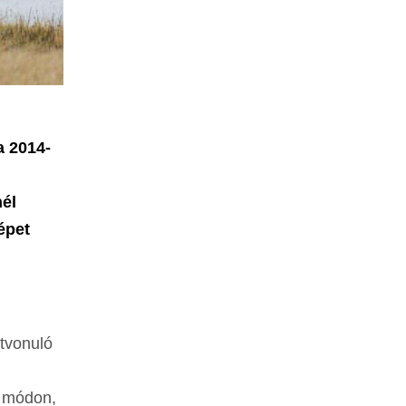
a 2014-
nél
épet
tvonuló
t módon,