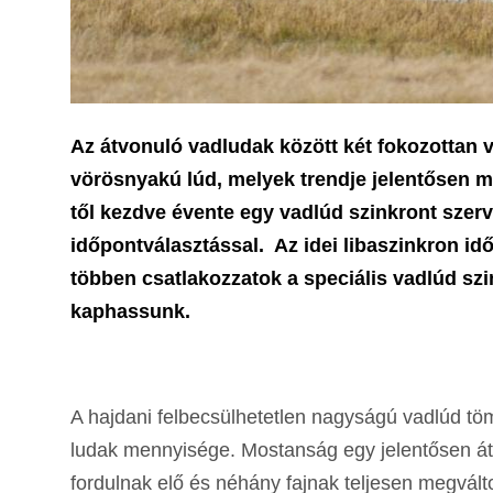
Az átvonuló vadludak között két fokozottan véd
vörösnyakú lúd, melyek trendje jelentősen me
től kezdve évente egy vadlúd szinkront szer
időpontválasztással. Az idei libaszinkron id
többen csatlakozzatok a speciális vadlúd szi
kaphassunk.
A hajdani felbecsülhetetlen nagyságú vadlúd t
ludak mennyisége. Mostanság egy jelentősen á
fordulnak elő és néhány fajnak teljesen megvált