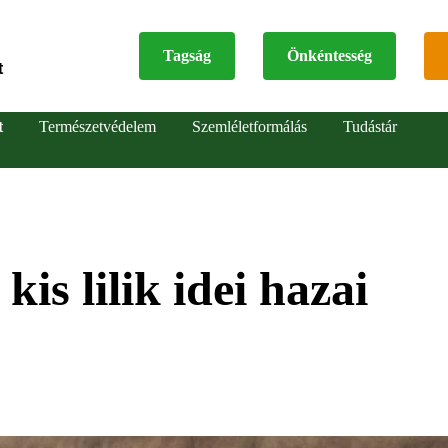
Tagság
Önkéntesség
t
Top
t
Természetvédelem
Szemléletformálás
Tudástár
menu
is lilik idei hazai