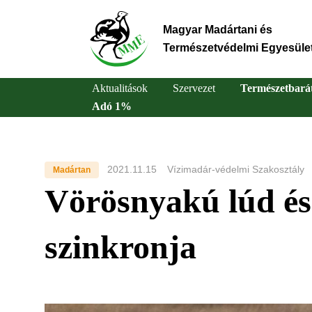
Ugrás
a
Magyar Madártani és
tartalomra
Természetvédelmi Egyesüle
Aktualitások
Szervezet
Természetbará
Adó 1%
Main
navigation
2021.11.15
Vízimadár-védelmi Szakosztály
Madártan
Vörösnyakú lúd és k
szinkronja