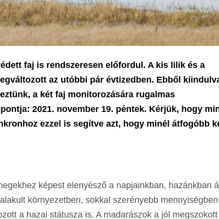
ett faj is rendszeresen előfordul. A kis lilik és a
gváltozott az utóbbi pár évtizedben. Ebből kiindulv
veztünk, a két faj monitorozására rugalmas
őpontja: 2021. november 19. péntek. Kérjük, hogy mi
nkronhoz ezzel is segítve azt, hogy minél átfogóbb k
ömegekhez képest elenyésző a napjainkban, hazánkban á
talakult környezetben, sokkal szerényebb mennyiségben
ozott a hazai státusza is. A madarászok a jól megszokot