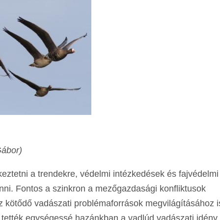
Gábor)
eztetni a trendekre, védelmi intézkedések és fajvédelmi
enni. Fontos a szinkron a mezőgazdasági konfliktusok
 kötődő vadászati problémaforrások megvilágításához i
t tették egységessé hazánkban a vadlúd vadászati idény