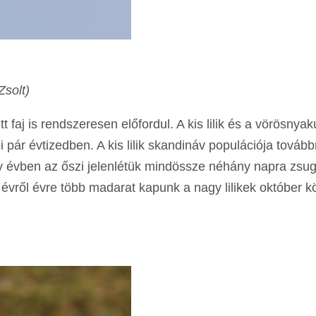
Zsolt)
 faj is rendszeresen előfordul. A kis lilik és a vörösnyak
 pár évtizedben. A kis lilik skandináv populációja tovább
y évben az őszi jelenlétük mindössze néhány napra zsug
 évről évre több madarat kapunk a nagy lilikek október k