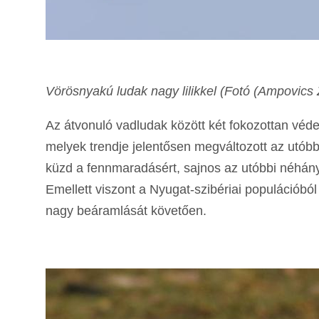
Vörösnyakú ludak nagy lilikkel (Fotó (Ampovics 
Az átvonuló vadludak között két fokozottan védett
melyek trendje jelentősen megváltozott az utóbbi
küzd a fennmaradásért, sajnos az utóbbi néhán
Emellett viszont a Nyugat-szibériai populációból
nagy beáramlását követően.