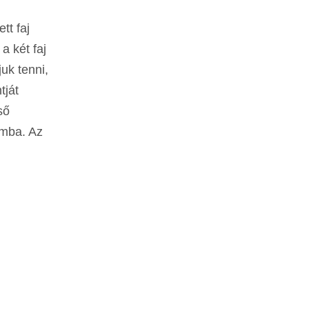
tt faj
a két faj
uk tenni,
tját
ső
ámba. Az