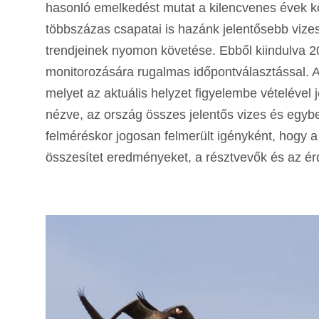
hasonló emelkedést mutat a kilencvenes évek k
többszázas csapatai is hazánk jelentősebb vizes 
trendjeinek nyomon követése. Ebből kiindulva 20
monitorozására rugalmas időpontválasztással. A s
melyet az aktuális helyzet figyelembe vételével j
nézve, az ország összes jelentős vizes és egyben
felméréskor jogosan felmerült igényként, hogy a 
összesítet eredményeket, a résztvevők és az é