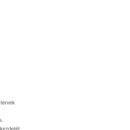
 tervek
s.
 kezdetét