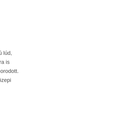
ú lúd,
ra is
orodott.
özepi