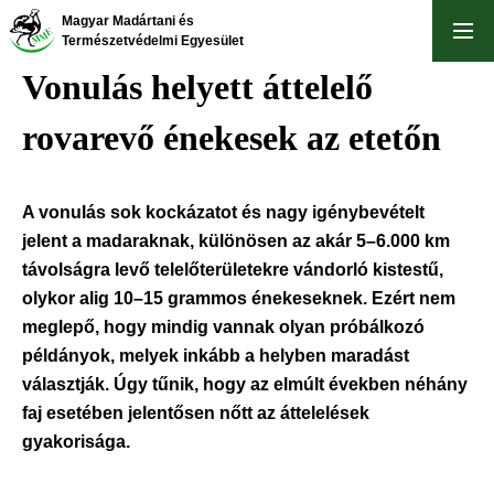
Ugrás
Magyar Madártani és
a
Természetvédelmi Egyesület
tartalomra
Vonulás helyett áttelelő
rovarevő énekesek az etetőn
A vonulás sok kockázatot és nagy igénybevételt
jelent a madaraknak, különösen az akár 5–6.000 km
távolságra levő telelőterületekre vándorló kistestű,
olykor alig 10–15 grammos énekeseknek. Ezért nem
meglepő, hogy mindig vannak olyan próbálkozó
példányok, melyek inkább a helyben maradást
választják. Úgy tűnik, hogy az elmúlt években néhány
faj esetében jelentősen nőtt az áttelelések
gyakorisága.