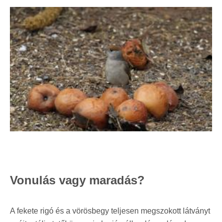
Vonulás vagy maradás?
A fekete rigó és a vörösbegy teljesen megszokott látványt