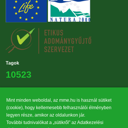
Tagok
10523
Támogatók
Mint minden weboldal, az mme.hu is használ sütiket
27224
(cookie), hogy kellemesebb felhasználói élményben
legyen része, amikor az oldalunkon jár.
Hírlevél feliratkozás
További tudnivalókat a „sütikről” az Adatkezelési