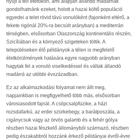
nyújt a téli etetőkön, ami alapján állandó madárnak
gondolhatnánk ezeket, holott a hazai költő populáció
egyedei a telet rövid távú vonulóként (fajonként eltérő, a
fekete rigónál 20%-ra becsült arányban) a mediterrán
térségben, elsősorban Olaszország kontinentális részén,
Szicíliában és a környező szigeteken töltik. A
településeken élő példányok a télen is megfelelő
életkörülmények hatására egyre nagyobb arányban
hagytak fel a vonuló viselkedéssel és váltak állandó
madárrá az utóbbi évszázadban.
Ez az alkalmazkodási folyamat nem állt meg,
napjainkban is megfigyelhető több más, elsősorban
városiasodott fajnál. A csilpcsalpfüzike, a házi
rozsdafarkú, az erdei szürkebegy, a barátposzáta, a
cigánycsuk vagy az örvös galamb és a fehér gólya
részben hazai fészkelő állományból származó, részben
pedig északabbról hozzánk érkező példányai évről-évre