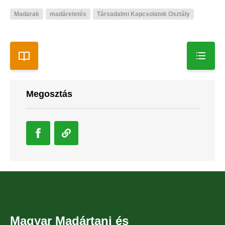
Madarak
madáretetés
Társadalmi Kapcsolatok Osztály
Megosztás
Magyar Madártani és