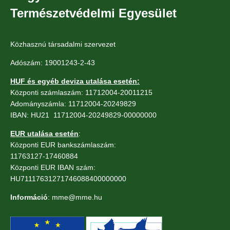
Természetvédelmi Egyesület
Közhasznú társadalmi szervezet
Adószám: 19001243-2-43
HUF és egyéb deviza utalása esetén:
Központi számlaszám: 11712004-20011215
Adományszámla: 11712004-20249829
IBAN: HU21 11712004-20249829-00000000
EUR utalása esetén
:
Központi EUR bankszámlaszám:
11763127-17460884
Központi EUR IBAN szám:
HU71117631271746088400000000
Információ
: mme@mme.hu